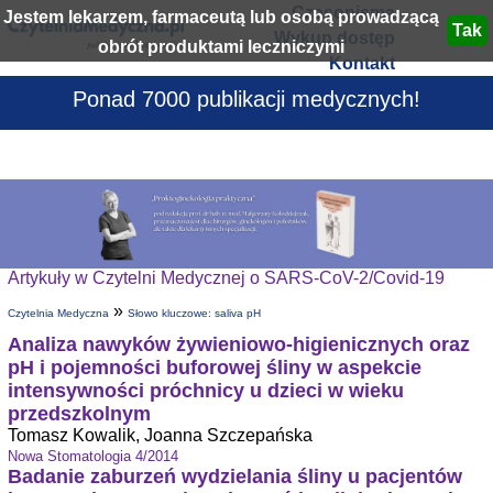
Czasopisma
Jestem lekarzem, farmaceutą lub osobą prowadzącą
Wykup dostęp
obrót produktami leczniczymi
Kontakt
Ponad 7000 publikacji medycznych!
Artykuły w Czytelni Medycznej o SARS-CoV-2/Covid-19
»
Czytelnia Medyczna
Słowo kluczowe: saliva pH
Analiza nawyków żywieniowo-higienicznych oraz
pH i pojemności buforowej śliny w aspekcie
intensywności próchnicy u dzieci w wieku
przedszkolnym
Tomasz Kowalik, Joanna Szczepańska
Nowa Stomatologia 4/2014
Badanie zaburzeń wydzielania śliny u pacjentów