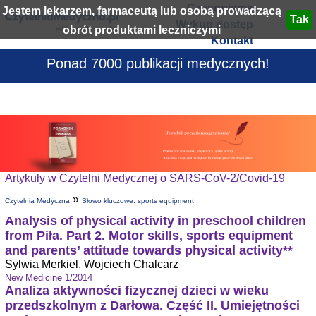
Czasopisma
Jestem lekarzem, farmaceutą lub osobą prowadzącą
Wykup dostęp
obrót produktami leczniczymi
Kontakt
Ponad 7000 publikacji medycznych!
Artykuły w Czytelni Medycznej o SARS-CoV-2/Covid-19
»
Czytelnia Medyczna
Słowo kluczowe: sports equipment
Analysis of physical activity in preschool children
from Piła. Part 2. Motor skills, sports equipment
and parents’ attitude towards physical activity**
Sylwia Merkiel, Wojciech Chalcarz
New Medicine 1/2014
Analiza aktywności fizycznej dzieci w wieku
przedszkolnym z Darłowa. Część II. Umiejętności