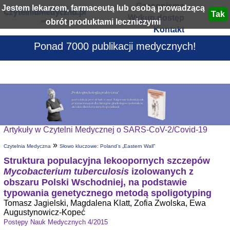
Czasopisma
Jestem lekarzem, farmaceutą lub osobą prowadzącą
Wykup dostęp
obrót produktami leczniczymi
Kontakt
Ponad 7000 publikacji medycznych!
Artykuły w Czytelni Medycznej o SARS-CoV-2/Covid-19
»
Czytelnia Medyczna
Słowo kluczowe: Poland’s „Eastern Wall”
Struktura populacyjna lekoopornych szczepów
Mycobacterium tuberculosis
izolowanych z
obszaru Polski Wschodniej, na podstawie
typowania genetycznego metodą spoligotyping
Tomasz Jagielski, Magdalena Klatt, Zofia Zwolska, Ewa
Augustynowicz-Kopeć
Postępy Nauk Medycznych 4/2015