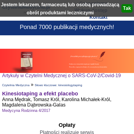
Czasopisma
Jestem lekarzem, farmaceutą lub osobą prowadzącą
Wykup dostęp
obrót produktami leczniczymi
Kontakt
Ponad 7000 publikacji medycznych!
Artykuły w Czytelni Medycznej o SARS-CoV-2/Covid-19
»
Czytelnia Medyczna
Słowo kluczowe: kinesiologytaping
Kinesiotaping a efekt placebo
Anna Mędrak, Tomasz Król, Karolina Michałek-Król,
Magdalena Dąbrowska-Galas
Medycyna Rodzinna 4/2017
Opłaty
Płatności realizuje serwis