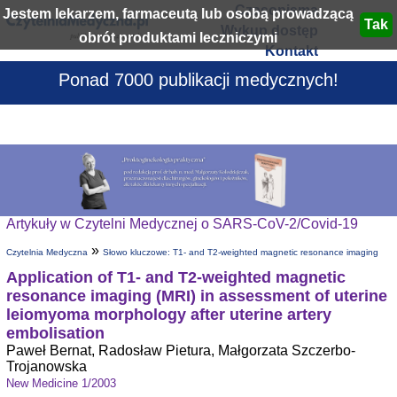
Czasopisma
Jestem lekarzem, farmaceutą lub osobą prowadzącą
Wykup dostęp
obrót produktami leczniczymi
Kontakt
Ponad 7000 publikacji medycznych!
Artykuły w Czytelni Medycznej o SARS-CoV-2/Covid-19
»
Czytelnia Medyczna
Słowo kluczowe: T1- and T2-weighted magnetic resonance imaging
Application of T1- and T2-weighted magnetic
resonance imaging (MRI) in assessment of uterine
leiomyoma morphology after uterine artery
embolisation
Paweł Bernat, Radosław Pietura, Małgorzata Szczerbo-
Trojanowska
New Medicine 1/2003