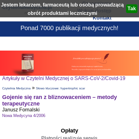
Czasopisma
Jestem lekarzem, farmaceutą lub osobą prowadzącą
Wykup dostęp
obrót produktami leczniczymi
Kontakt
Ponad 7000 publikacji medycznych!
Artykuły w Czytelni Medycznej o SARS-CoV-2/Covid-19
»
Czytelnia Medyczna
Słowo kluczowe: hypertrophic scar
Gojenie się ran z bliznowaceniem – metody
terapeutyczne
Janusz Fornalski
Nowa Medycyna 4/2006
Opłaty
Płatności realizuje serwis