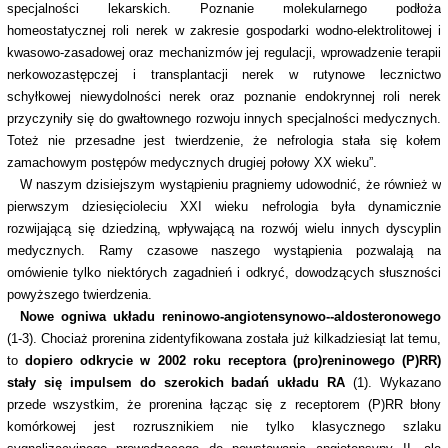
specjalności lekarskich. Poznanie molekularnego podłoża
homeostatycznej roli nerek w zakresie gospodarki wodno-elektrolitowej i
kwasowo-zasadowej oraz mechanizmów jej regulacji, wprowadzenie terapii
nerkowozastępczej i transplantacji nerek w rutynowe lecznictwo
schyłkowej niewydolności nerek oraz poznanie endokrynnej roli nerek
przyczyniły się do gwałtownego rozwoju innych specjalności medycznych.
Toteż nie przesadne jest twierdzenie, że nefrologia stała się kołem
zamachowym postępów medycznych drugiej połowy XX wieku”.
W naszym dzisiejszym wystąpieniu pragniemy udowodnić, że również w
pierwszym dziesięcioleciu XXI wieku nefrologia była dynamicznie
rozwijającą się dziedziną, wpływającą na rozwój wielu innych dyscyplin
medycznych. Ramy czasowe naszego wystąpienia pozwalają na
omówienie tylko niektórych zagadnień i odkryć, dowodzących słuszności
powyższego twierdzenia.
Nowe ogniwa układu reninowo-angiotensynowo--aldosteronowego
(1-3). Chociaż prorenina zidentyfikowana została już kilkadziesiąt lat temu,
to
dopiero odkrycie w 2002 roku receptora (pro)reninowego (P)RR)
stały się impulsem do szerokich badań układu RA
(1). Wykazano
przede wszystkim, że prorenina łącząc się z receptorem (P)RR błony
komórkowej jest rozrusznikiem nie tylko klasycznego szlaku