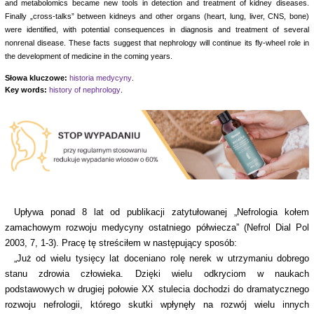
and metabolomics became new tools in detection and treatment of kidney diseases.
Finally „cross-talks” between kidneys and other organs (heart, lung, liver, CNS, bone)
were identified, with potential consequences in diagnosis and treatment of several
nonrenal disease. These facts suggest that nephrology will continue its fly-wheel role in
the development of medicine in the coming years.
Słowa kluczowe:
historia medycyny
.
Key words:
history of nephrology
.
Upływa ponad 8 lat od publikacji zatytułowanej „Nefrologia kołem
zamachowym rozwoju medycyny ostatniego półwiecza” (Nefrol Dial Pol
2003, 7, 1-3). Pracę tę streściłem w następujący sposób:
„Już od wielu tysięcy lat doceniano rolę nerek w utrzymaniu dobrego
stanu zdrowia człowieka. Dzięki wielu odkryciom w naukach
podstawowych w drugiej połowie XX stulecia dochodzi do dramatycznego
rozwoju nefrologii, którego skutki wpłynęły na rozwój wielu innych