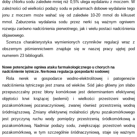
doby chlorku sodu zaledwie mniej niż 0,5% ulega wydalaniu z moczem. W
zależności od wielkości podaży sodu w pokarmach dobowe wydalanie tego
jonu z moczem może wahać się od zaledwie 10-20 mmol do kilkuset
mmol. Zaburzenia wydalania sodu przez nerki są ważnym ogniwem
rozwoju zarówno nadciśnienia pierwotnego, jak i wielu postaci nadciśnienia
objawowego.
Szersza charakterystyka wymienionych czynników regulacji wraz z
obszernym piśmiennictwem znajduje się w naszej pracy ujętej pod
numerem 23 bibliografii.
Nowe potencjalne ogniwa ataku farmakologicznego u chorych na
nadciśnienie tętnicze. Nerkowa regulacja gospodarki sodowej
Rola nerek w gospodarce wodno-elektrolitowej i patogenezie
nadciśnienia tętniczego jest znana od wieków. Sód jako główny jon słabo
przepuszczalny przez błony komórkowe jest determinantem efektywnej
objętości krwi krążącej (wolemii) i wielkości przestrzeni wodnej
pozakomórkowej pozanaczyniowej, zwanej również przestrzenią wodną
śródmiąższową. Zmiany efektywnej molalności płynu pozakomórkowego
jest przyczyną ruchu wody pomiędzy przestrzenią śródkomórkową a
pozakomórkową. Nadmiar podaży sodu, zwiększając przestrzeń wodną
pozakomórkową, w tym szczególnie śródnaczyniową, staje się ważnym