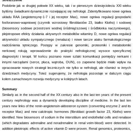
Streszczenie
Podobnie jak w drugiej połowie XX wieku, tak i w pierwszym dziesięcioleciu XXI wieku
byliśmy świadkami dynamicznie rozwijającej się nefrologii. Zidentyfikowano nowe ogniwa
układu RAA (angiotensynę-1-7 i jej receptor Mas), nowe ogniwa regulacji gospodarki
fosforanowo-wapniowej (czynnik wzrostowy fibroblastów 23, białko Klotho) i sodowej
(biosensory sodowe przestrzeni wodnej śródmiąższowej i śródbłonka naczyniowego),
plejotropowe efekty działania aktywnych metabolitów witaminy D, nowe ogniwa regulacji
aktywności układu sympatycznego (renalaza) i nowe tarcze ataku farmakologicznego
nadciśnienia tętniczego. Postępy w zakresie genomiki, proteomiki i metabolomiki
nerkowej rokują wprowadzenie do praktyki nefrologicznej wysoce specyficznej
diagnostyki i terapii. W końcu poznano nowe szlaki komunikacji pomiędzy nerkami i
innymi narządami (serce, płuca, wątroba, OUN), co zapewne będzie miało wpływ na
opracowanie nowych strategii leczniczych nie tylko w nefrologii, ale również w innych
dziedzinach medycyny. Toteż sugerujemy, że nefrologia pozostaje w dalszym ciągu
kołem zamachowym rozwoju medycyny w kolejnych latach.
Summary
Similarly as in the second half of the XX century also in the last ten years of the present
century nephrology was a dynamicly developing discipline of medicine. In the last ten
years new links of the renin-angiotensin-aldosteron system (converting enzyme 2 and its
receptor Mas) and new calcitropic hormones (fibroblast growth factor 23, Klotho) were
identified. New biosensors of sodium in the interstitium and endothelial cells and renalase
(which degradates adrenaline and noradrenaline in renal veim-blood) were detected. In
addition pleiotropic effects of active vitamin D were proven. Renal genomics, proteomics,