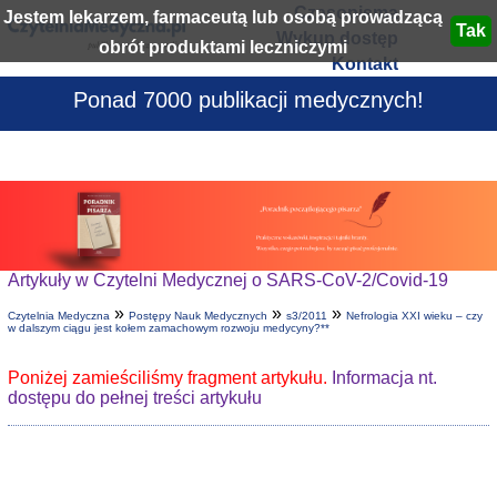
Czasopisma
Jestem lekarzem, farmaceutą lub osobą prowadzącą
Wykup dostęp
obrót produktami leczniczymi
Kontakt
Ponad 7000 publikacji medycznych!
Artykuły w Czytelni Medycznej o SARS-CoV-2/Covid-19
»
»
»
Czytelnia Medyczna
Postępy Nauk Medycznych
s3/2011
Nefrologia XXI wieku – czy
w dalszym ciągu jest kołem zamachowym rozwoju medycyny?**
Poniżej zamieściliśmy fragment artykułu.
Informacja nt.
dostępu do pełnej treści artykułu