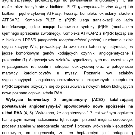
sygnalizacyjnego prowadzącego do powstawania angiotensyny II, ale
może także łączyć się z białkiem PLZF (
promyelocytic zinc finger
) lub
białkiem pęcherzykowej ATPazy, tworząc kompleks określany skrótem
ATP6AP2. Kompleks PLZF z (P)RR ulega translokacji do jądra
komórkowego, gdzie inicjuje hamowanie syntezy (P)RR (mechanizm
ujemnego sprzężenia zwrotnego). Kompleks ATP6AP2 z (P)RR łącząc się
z białkiem LRP5/6 (
lipoprotein receptor-related protein
) uruchamia szlak
sygnalizacyjny Wnt, prowadzący do uwolnienia katenniny i stymulacji w
jądrze komórkowym genów kodujących czynniki angiogenetyczne i
prozapalne (1). Aktywacja ww. szlaków sygnalizacyjnych ma uczestniczyć
w patogenezie retinopatii i nefropatii cukrzycowej oraz w patogenezie
martwicy kardiomiocytów u myszy. Poznanie ww. szlaków
sygnalizacyjnych angiotensynoniezależnych inicjowanych receptorem
(P)RR zapewne przyczyni się do poszukiwania nowych leków blokujących
nowo poznane ogniwa układu RAA.
Wykrycie konwertazy 2 angiotensyny (ACE2) katalizującej
powstawanie angiotensyny-1-7 spowodowało nowe spojrzenie na
układ RAA
(4, 5). Wykazano, że angiotensyna-1-7 jest ważnym ogniwem
hamującym rozwój nadciśnienia tętniczego i przerost mięśnia sercowego,
procesy zapalne w aterogenezie naczyń i procesy włóknienia kłębuszków
nerkowych, co sugerowało, że ten heptapeptyd jest antagonistą