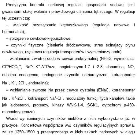
Precyzyjna kontrola nerkowej regulacji gospodarki sodowej jest
gwarantem stałej wolemii i prawidłowego ciśnienia tętniczego. W regulacji
tej uczestniczą:
– wielkość przesączania kłębuszkowego (regulacja nerwowa i
hormonalna);
– sprzężenie cewkowo-kłębuszkowe;
– czynniki fizyczne (ciśnienie śródcewkowe, stres ścinający płynu
cewkowego, rzęskowa regulacja transporterów i wymieniaczy sodu);
– wchłanianie zwrotne sodu w cewce proksymalnej (NHE3, wymieniacz
–
–
+,
+
Cl
/HCO
, Na
K
-ATPaza, angiotensyna-1-7 i 2-8, dopamina, NO,
3
oubaina endogenna, endogenne czynniki natriuretyczne, kotransporter
+
+
–
Na
, K
, 2Cl
, endotelina);
– wchłanianie zwrotne Na przez cewkę dystalną (ENaC, kotransporter
+
+
–
+
–
Na
, K
-2Cl
, kotransport Na
-Cl
, modulatory funkcji tych kanałów, takie
jak aldosteron, proteazy, kinazy WNK-1-4, SGK1, cytochrom p-450-
monooksygenaza).
Wśród wymienionych czynników niektóre z nich wykorzystano już w
praktyce. Koncertowa współpraca ww. czynników regulacyjnych sprawia,
że ze 1250--1500 g przesączonego w kłębuszkach nerkowych w ciągu