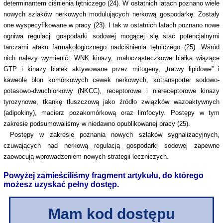
determinantem ciśnienia tętniczego (24). W ostatnich latach poznano wiele
nowych szlaków nerkowych modulujących nerkową gospodarkę. Zostały
one wyspecyfikowane w pracy (23). I tak w ostatnich latach poznano nowe
ogniwa regulacji gospodarki sodowej mogącej się stać potencjalnymi
tarczami ataku farmakologicznego nadciśnienia tętniczego (25). Wśród
nich należy wymienić: WNK kinazy, małocząsteczkowe białka wiążące
GTP i kinazy białek aktywowane przez mitogeny, „tratwy lipidowe” i
kaweole błon komórkowych cewek nerkowych, kotransporter sodowo-
potasowo-dwuchlorkowy (NKCC), receptorowe i niereceptorowe kinazy
tyrozynowe, tkankę tłuszczową jako źródło związków wazoaktywnych
(adipokiny), macierz pozakomórkową oraz limfocyty. Postępy w tym
zakresie podsumowaliśmy w niedawno opublikowanej pracy (25).
Postępy w zakresie poznania nowych szlaków sygnalizacyjnych,
czuwających nad nerkową regulacją gospodarki sodowej zapewne
zaowocują wprowadzeniem nowych strategii leczniczych.
Powyżej zamieściliśmy fragment artykułu, do którego
możesz uzyskać pełny dostęp.
Mam kod dostępu