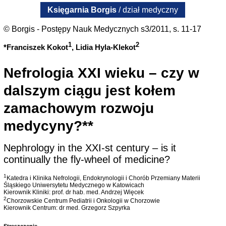
Księgarnia Borgis
/ dział medyczny
© Borgis - Postępy Nauk Medycznych s3/2011, s. 11-17
1
2
*Franciszek Kokot
, Lidia Hyla-Klekot
Nefrologia XXI wieku – czy w
dalszym ciągu jest kołem
zamachowym rozwoju
medycyny?**
Nephrology in the XXI-st century – is it
continually the fly-wheel of medicine?
1
Katedra i Klinika Nefrologii, Endokrynologii i Chorób Przemiany Materii
Śląskiego Uniwersytetu Medycznego w Katowicach
Kierownik Kliniki: prof. dr hab. med. Andrzej Więcek
2
Chorzowskie Centrum Pediatrii i Onkologii w Chorzowie
Kierownik Centrum: dr med. Grzegorz Szpyrka