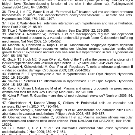
bjelych krys (Sodium-deposing function of the skin in the albino rat), Fizjologiczeski
Zurnal SSSR 1978; 64: 358-363.
+
36. Titze J, Luft FC, Bauer K et al.: Extrarenal Na
balance, volume and blood pressure
homeostasis in intact and ovariectomized deoxycorticosterone – acetate salt rats.
Hypertension 2006; 470: 1101-1107.
+
37. Titze J: Water-free Na
retention: interaction with hypertension and tissue hydration.
Blood Purif 2008; 26: 95-99.
38. Titze J: Water-free sodium accumulation. Sem Dial 2009; 22: 253-255.
39. Machnik A, Neuhofer W, Jantsch J et al.: Macrophages regulate salt-dependent
volume and blood pressure by a vascular endothelial growth factor-C-dependent bufforing
mechanism. Nat Med 2009; 15: 545-552.
40. Machnik A, Dahlmann A, Kopp C et al.: Mononuclear phagocyte system depletion
blocks interstitial tonicity-responsive enhancer binding protein, vascular endothelial
growth factor C expression and induces salt-sensitive hypertension in rats. Hypertension
2010; 55: 755-761.
41. Guzik TJ, Hoch NE, Brown KA et al.: Role of the T cell in the genesis of angiotensin Il
induced hypertension and vascular dysfunction. J Exp Med 2007; 204: 2449-2460.
42. Kvakan H, Kleinewietfeld M, Oatri F et al.: Regulatory T. cells ameliorate angiotensin II
– induced cardiac damage. Circulation 2009; 119: 2904-2912.
43. Schiffrin EL: T lymphocytes: a role in hypertension. Curr Opin Nephrol Hypertens
2010; 19: 181-186.
44. Savoia C, Schiffrin EL: Inflammation in hypertension. Curr Opin Nephrol Hypertens
2006; 15: 152-158.
45. Kokot F, Ulman I, Nakazato M et al.: Plasma and urinary uroguanilin in preeclamptic
women and their fetuses. Adv Clin Exp Med 2006; 15: 575-588.
46. Kokot F, Ficek R: Guanilins – are they of nephrological relevance? Nephron 2006; 84:
201-205.
47. Oberleithner H, Kusche-Vihrog K, Chillers H: Endothelial cells as vascular salt
sensors. Kidney Int 2010; 77: 490-494.
48. Kusche-Vihrog K, Sobczak K, Bangel N et al.: Aldosterone and amiloride alter ENaC
abundance in vascular endothelium. Pflügers Arch 2008; 455: 849-857.
49. Oberleithner H, Riethmuller C, Schillers H et al.: Plasma sodium stiffens vascular
endothelium and reduces nitric oxide release. Proc Natl Acad Sci USA 2007; 104: 16281-
16286.
50. Li J, White J, Guo L et al.: Salt inactivates endothelial nitric oxide synthase in
endothelial cells. J Nutr 2009; 139: 447-451.