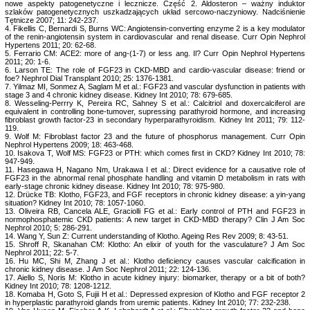
nowe aspekty patogenetyczne i lecznicze. Część 2. Aldosteron – ważny induktor
szlaków patogenetycznych uszkadzających układ sercowo-naczyniowy. Nadciśnienie
Tętnicze 2007; 11: 242-237.
4. Fikellis C, Bernardi S, Burns WC: Angiotensin-converting enzyme 2 is a key modulator
of the renin-angiotensin system in cardiovascular and renal disease. Curr Opin Nephrol
Hypertens 2011; 20: 62-68.
5. Ferrario CM: ACE2: more of ang-(1-7) or less ang. Il? Curr Opin Nephrol Hypertens
2011; 20: 1-6.
6. Larson TE: The role of FGF23 in CKD-MBD and cardio-vascular disease: friend or
foe? Nephrol Dial Transplant 2010; 25: 1376-1381.
7. Yilmaz MI, Sonmez A, Saglam M et al.: FGF23 and vascular dysfunction in patients with
stage 3 and 4 chronic kidney disease. Kidney Int 2010; 78: 679-685.
8. Wesseling-Perrry K, Pereira RC, Sahney S et al.: Calcitriol and doxercalciferol are
equivalent in controlling bone-tumover, supressing parathyroid hormone, and increasing
fibroblast growth factor-23 in secondary hyperparathyroidism. Kidney Int 2011; 79: 112-
119.
9. Wolf M: Fibroblast factor 23 and the future of phosphorus management. Curr Opin
Nephrol Hypertens 2009; 18: 463-468.
10. Isakova T, Wolf MS: FGF23 or PTH: which comes first in CKD? Kidney Int 2010; 78:
947-949.
11. Hasegawa H, Nagano Nm, Urakawa I et al.: Direct evidence for a causative role of
FGF23 in the abnormal renal phosphate handling and vitamin D metabolism in rats with
early-stage chronic kidney disease. Kidney Int 2010; 78: 975-980.
12. Drücke TB: Klotho, FGF23, and FGF receptors in chronic kidney disease: a yin-yang
situation? Kidney Int 2010; 78: 1057-1060.
13. Oliveira RB, Cancela ALE, Graciolli FG et al.: Early control of PTH and FGF23 in
normophosphatemic CKD patients: A new target in CKD-MBD therapy? Clin J Am Soc
Nephrol 2010; 5: 286-291.
14. Wang Y, Sun Z: Current understanding of Klotho. Ageing Res Rev 2009; 8: 43-51.
15. Shroff R, Skanahan CM: Klotho: An elixir of youth for the vasculature? J Am Soc
Nephrol 2011; 22: 5-7.
16. Hu MC, Shi M, Zhang J et al.: Klotho deficiency causes vascular calcification in
chronic kidney disease. J Am Soc Nephrol 2011; 22: 124-136.
17. Aiello S, Noris M: Klotho in acute kidney injury: biomarker, therapy or a bit of both?
Kidney Int 2010; 78: 1208-1212.
18. Komaba H, Goto S, Fujii H et al.: Depressed expresion of Klotho and FGF receptor 2
in hyperplastic parathyroid glands from uremic patients. Kidney Int 2010; 77: 232-238.