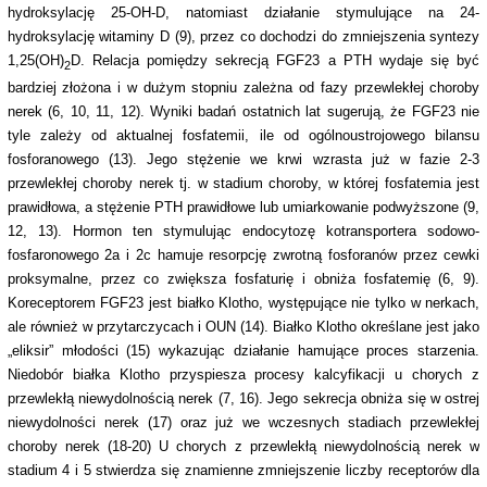
hydroksylację 25-OH-D, natomiast działanie stymulujące na 24-
hydroksylację witaminy D (9), przez co dochodzi do zmniejszenia syntezy
1,25(OH)
D. Relacja pomiędzy sekrecją FGF23 a PTH wydaje się być
2
bardziej złożona i w dużym stopniu zależna od fazy przewlekłej choroby
nerek (6, 10, 11, 12). Wyniki badań ostatnich lat sugerują, że FGF23 nie
tyle zależy od aktualnej fosfatemii, ile od ogólnoustrojowego bilansu
fosforanowego (13). Jego stężenie we krwi wzrasta już w fazie 2-3
przewlekłej choroby nerek tj. w stadium choroby, w której fosfatemia jest
prawidłowa, a stężenie PTH prawidłowe lub umiarkowanie podwyższone (9,
12, 13). Hormon ten stymulując endocytozę kotransportera sodowo-
fosfaronowego 2a i 2c hamuje resorpcję zwrotną fosforanów przez cewki
proksymalne, przez co zwiększa fosfaturię i obniża fosfatemię (6, 9).
Koreceptorem FGF23 jest białko Klotho, występujące nie tylko w nerkach,
ale również w przytarczycach i OUN (14). Białko Klotho określane jest jako
„eliksir” młodości (15) wykazując działanie hamujące proces starzenia.
Niedobór białka Klotho przyspiesza procesy kalcyfikacji u chorych z
przewlekłą niewydolnością nerek (7, 16). Jego sekrecja obniża się w ostrej
niewydolności nerek (17) oraz już we wczesnych stadiach przewlekłej
choroby nerek (18-20) U chorych z przewlekłą niewydolnością nerek w
stadium 4 i 5 stwierdza się znamienne zmniejszenie liczby receptorów dla