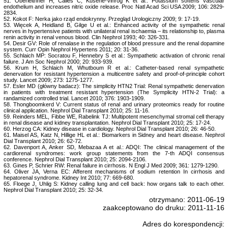
51. Oberleithner H, Calies C, Kusehe-Vihrog K et al.: Potassium softens vascular
endothelium and increases nitric oxide release. Proc Natl Acad Sci USA 2009; 106: 2829-
2834.
52. Kokot F: Nerka jako rząd endokrynny. Przegląd Urologiczny 2009; 9: 17-19.
53. Więcek A, Heidland B, Gilge U et al.: Enhanced activity of the sympathetic renal
nerves in hypertensive patients with unilateral renal ischaemia – its relationship to, plasma
renin activity in renal venous blood. Clin Nephrol 1993; 40: 326-331.
54. Desir GV: Role of renalase in the regulation of blood pressure and the renal dopamine
system. Curr Opin Nephrol Hypertens 2011; 20: 31-36.
55. Schlaich MP: Socratou F, Hennebry S et al.: Sympathetic activation of chronic renal
failure. J Am Soc Nephrol 2000; 20: 933-939.
56. Krum H, Schlaich M, Whutboum R et al.: Catheter-based renal sympathetic
denervation for resistant hypertension a multicentre safety and proof-of-principle cohort
study. Lancet 2009; 273: 1275-1277.
57. Esler MD (główny badacz): The simplicity HTN2 Trial: Renal sympathetic denervation
in patients with treatment resistant hypertension (The Symplicity HTN-2 Trial): a
randamized controlled trial. Lancet 2010; 376: 1903-1909.
58. Thongboomkerd V: Current status of renal and urinary proteomics ready for routine
clinical application. Nephrol Dial Transplant 2010; 25: 11-16.
59. Reinders MEL, Fibbe WE, Rabelink TJ: Multipotent mesenchymal stromal cell therapy
in renal disease and kidney transplantation. Nephrol Dial Transplant 2010; 25: 17-24.
60. Herzog CA: Kidney disease in cardiology. Nephrol Dial Transplant 2010; 26: 46-50.
61. Maisel AS, Katz N, Hillige HL et al.: Biomarkers in Sidney and heart disease. Nephrol
Dial Transplant 2010; 26: 62-72.
62. Davenport A, Anker SD, Mebazaa A et al.: ADQI: The clinical management of the
cardiorenal syndromes: work group statements from the 7-th ADQI consensus
conference. Nephrol Dial Transplant 2010; 25: 2094-2106.
63. Gines P, Schrier RW: Renal failure in cirrhosis. N Engl J Med 2009; 361: 1279-1290.
64. Oliver JA, Verna EC: Afferent mechanisms of sodium retention In cirrhosis and
hepatorenal syndrome. Kidney Int 2010; 77: 669-680.
65. Floege J, Uhlig S: Kidney calling lung and cell back: how organs talk to each other.
Nephrol Dial Transplant 2010; 25: 32-34.
otrzymano: 2011-06-19
zaakceptowano do druku: 2011-11-16
Adres do korespondencji: