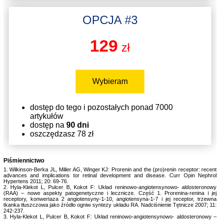
OPCJA #3
129
zł
Wybieram
dostęp do tego i pozostałych ponad 7000
artykułów
dostęp na
90 dni
oszczędzasz 78 zł
Piśmiennictwo
1. Wilkinson-Berka JL, Miller AG, Winger KJ: Prorenin and the (pro)renin receptor: recent
advances and implications tor retinal development and disease. Curr Opin Nephrol
Hypertens 2011; 20: 69-76.
2. Hyla-Klekot L, Pulcer B, Kokot F: Układ reninowo-angiotensynowo- aldosteronowy
(RAA) – nowe aspekty patogenetyczne i lecznicze. Część 1. Prorenina-renina i jej
receptory, konwertaza 2 angiotensyny-1-10, angiotensyna-1-7 i jej receptor, trzewna
tkanka tłuszczowa jako źródło ogniw syntezy układu RA. Nadciśnienie Tętnicze 2007; 11:
242-237.
3. Hyla-Klekot L, Pulcer B, Kokot F: Układ reninowo-angiotensynowo- aldosteronowy –