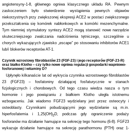
angiotensyny-1-8, głównego ogniwa klasycznego układu RA. Pewnym
zaskoczeniem było stwierdzenie wystąpienia pewnych objawów
niekorzystnych przy zwiększonej ekspresji ACE2 w postaci zwiększonego
przekształcenia się komórek nabłonkowych w komórki mezenchymalne.
Tym niemniej stymulatory syntezy ACE2 mogą stanowić nowe narzędzie
skuteczniejszego zwalczania nadciśnienia tętniczego, szczególnie u
chorych wykazujących zjawisko „escape” po stosowaniu inhibitorów ACE1
lub/i blokerów receptorów AT-1.
Czynnik wzrostowy fibroblastów 23 (FGF-23) i jego receptorów (FGF-23-R)
oraz białko Klotho – czy tylko nowe ogniwa regulacji gospodarki wapniowo-
fosforanowej i witaminy D?
Upłynęło kilkanaście lat od wykrycia czynnika wzrostowego fibroblastów
23 (FGF23) – fosfatoniny działającej fosfaturycznie w stanach
fizjologicznych i chorobowych. Od tego czasu wiedza nasza o tym
hormonie i jego powiązaniu z białkiem Klotho uległa istotnemu
wzbogaceniu. Jak wiadomo FGF23 wydzielany jest przez osteocyty i
osteoblasty. Czynnikami pobudzającymi jego wydzielanie są m.in.
hiperfosfatemia i 1,25(OH)
D, podczas gdy ograniczenie podaży
2
fosforanów ma działanie hamujące na sekrecję tego hormonu (6-8). FGF23
wykazuje działanie hamujące na sekrecję parathormonu (PTH) oraz 1-