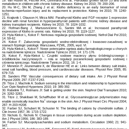
19. Van Husen M, Fischer A-K, Lehnhardt A et al.: Fibroblast growth factor 23 and bone
metabolism in children with chronic kidney disease. Kidney Int 2010; 78: 200-206.
20. Hu M-C, Shi M, Zhang J et al.: Klotho deficiency is an early biomarker of renal
ischemia-reperfusion injury and its replacment is protective. Kidney Int 2010; 78: 1240-
1251.
21. Krajisnik I, Olauson H, Mirza MAI: Parathyroid Klotho and FGF-receptor 1 expression
decline with renal function in hyperparathyroid patients with chronic kidney disease and
kidney transplant recipients. Kidney Int 2010; 78: 1024-1032.
22. Hofman-Bang J, Martuseviciene G, Santini MA et al.: Increased parathyroid
expression of Klotho in uremic rats. Kidney Int 2010; 78: 1119-1127.
23. Hyla-Klekot L, Kokot F: Nerkowa regulacja gospodarki sodowej. Nefrol Dial Pol 2010;
14: 59-62.
24. Kokot F: Zaburzenia gospodarki wodno-elektrolitowej i kwasowo-zasadowej w
stanach fizjologii i patologii. Warszawa, PZWL, 2005, wyd. VI.
25. Hyla-Klekot L, Kokot F: Nowe potencjalne ogniwa ataku farmakologicznego u chorych
na nadciśnienie tętnicze. Nadciśnienie Tętnicze 2010; 14: 171-176.
26. Kokot F, Hyla-Klekot L: Czujniki sodowe macierzy płynu śródmiąższowego i
śródbłonków naczyniowych – rola w regulacji pozanerkowej gospodarki sodowej i
ciśnienia tętniczego. Nadciśnienie Tętnicze 2011; 16: 1-4.
27. Meneton P, Jeunemaitre X, de Wardener HE et al.: Links between dietary salt intake,
renal salt handling, blood pressure, and cardiovascular diseases. Physiol Rev 2005; 85:
679-715.
28. Sanders PW: Vascular consequences of dietary salt intake. Am J Physiol Renal
Physiol 2009; 297: F237-F243.
29. Titze J, Machnik A: Sodium sensing in the interstitium and relationship to hypertension.
Curr Opin Nephrol Hypertens 2010; 19: 385-392.
30. Rabelink TJ, Rotmans JI: Salt is getting under the skin. Nephrol Dial Transplant 2010;
24: 3282-3283.
31. Titze J, Shakibaei M, Schaffhuber M et al.: Glycosaminoglycan polymerization may
+
enable osmotically inactive Na
storage in the skin. Am J Physiol Heart Circ Physiol 2004;
287: H-203-H208.
32. Farber SJ, Schubert M, Schuster N: The binding of cations by chondriotin sulfate. J
Clin Invest 1957; 36: 1715-1722.
33. Nichols G, Nichols N: Changes in tissue composition during acute sodium depletion.
Am J Physiol 1956; 186: 383-189.
34. Farber SJ: Mucopolysacharides and sodium metabolism. Circulation 1960; 21: 941-
947.
35. Iwanowa LN: Archibasowa WK, Szterental IS: Natrii-deponirujuszczaja funkcja kozy u