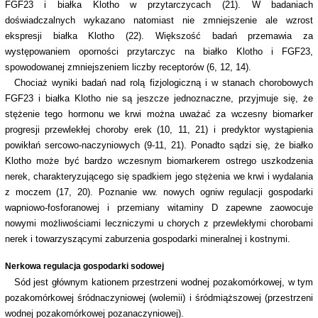
FGF23 i białka Klotho w przytarczycach (21). W badaniach
doświadczalnych wykazano natomiast nie zmniejszenie ale wzrost
ekspresji białka Klotho (22). Większość badań przemawia za
występowaniem oporności przytarczyc na białko Klotho i FGF23,
spowodowanej zmniejszeniem liczby receptorów (6, 12, 14).
Chociaż wyniki badań nad rolą fizjologiczną i w stanach chorobowych
FGF23 i białka Klotho nie są jeszcze jednoznaczne, przyjmuje się, że
stężenie tego hormonu we krwi można uważać za wczesny biomarker
progresji przewlekłej choroby erek (10, 11, 21) i predyktor wystąpienia
powikłań sercowo-naczyniowych (9-11, 21). Ponadto sądzi się, że białko
Klotho może być bardzo wczesnym biomarkerem ostrego uszkodzenia
nerek, charakteryzującego się spadkiem jego stężenia we krwi i wydalania
z moczem (17, 20). Poznanie ww. nowych ogniw regulacji gospodarki
wapniowo-fosforanowej i przemiany witaminy D zapewne zaowocuje
nowymi możliwościami leczniczymi u chorych z przewlekłymi chorobami
nerek i towarzyszącymi zaburzenia gospodarki mineralnej i kostnymi.
Nerkowa regulacja gospodarki sodowej
Sód jest głównym kationem przestrzeni wodnej pozakomórkowej, w tym
pozakomórkowej śródnaczyniowej (wolemii) i śródmiąższowej (przestrzeni
wodnej pozakomórkowej pozanaczyniowej).