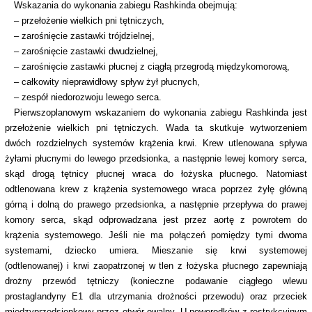
Wskazania do wykonania zabiegu Rashkinda obejmują:
– przełożenie wielkich pni tętniczych,
– zarośnięcie zastawki trójdzielnej,
– zarośnięcie zastawki dwudzielnej,
– zarośnięcie zastawki płucnej z ciągłą przegrodą międzykomorową,
– całkowity nieprawidłowy spływ żył płucnych,
– zespół niedorozwoju lewego serca.
Pierwszoplanowym wskazaniem do wykonania zabiegu Rashkinda jest
przełożenie wielkich pni tętniczych. Wada ta skutkuje wytworzeniem
dwóch rozdzielnych systemów krążenia krwi. Krew utlenowana spływa
żyłami płucnymi do lewego przedsionka, a następnie lewej komory serca,
skąd drogą tętnicy płucnej wraca do łożyska płucnego. Natomiast
odtlenowana krew z krążenia systemowego wraca poprzez żyłę główną
górną i dolną do prawego przedsionka, a następnie przepływa do prawej
komory serca, skąd odprowadzana jest przez aortę z powrotem do
krążenia systemowego. Jeśli nie ma połączeń pomiędzy tymi dwoma
systemami, dziecko umiera. Mieszanie się krwi systemowej
(odtlenowanej) i krwi zaopatrzonej w tlen z łożyska płucnego zapewniają
drożny przewód tętniczy (konieczne podawanie ciągłego wlewu
prostaglandyny E1 dla utrzymania drożności przewodu) oraz przeciek
międzyprzedsionkowy przez otwór owalny. U noworodków z restrykcyjnym