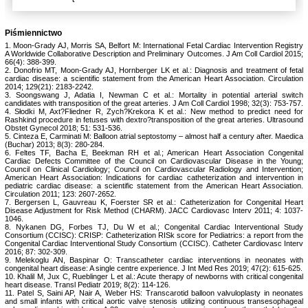
Piśmiennictwo
1. Moon-Grady AJ, Morris SA, Belfort M: International Fetal Cardiac Intervention Registry
A Worldwide Collaborative Description and Preliminary Outcomes. J Am Coll Cardiol 2015;
66(4): 388-399.
2. Donofrio MT, Moon-Grady AJ, Hornberger LK et al.: Diagnosis and treatment of fetal
cardiac disease: a scientific statement from the American Heart Association. Circulation
2014; 129(21): 2183-2242.
3. Soongswang J, Adatia I, Newman C et al.: Mortality in potential arterial switch
candidates with transposition of the great arteries. J Am Coll Cardiol 1998; 32(3): 753-757.
4. Słodki M, Axt?Fliedner R, Zych?Krekora K et al.: New method to predict need for
Rashkind procedure in fetuses with dextro?transposition of the great arteries. Ultrasound
Obstet Gynecol 2018; 51: 531-536.
5. Cinteza E, Carminati M: Balloon atrial septostomy – almost half a century after. Maedica
(Buchar) 2013; 8(3): 280-284.
6. Feltes TF, Bacha E, Beekman RH et al.; American Heart Association Congenital
Cardiac Defects Committee of the Council on Cardiovascular Disease in the Young;
Council on Clinical Cardiology; Council on Cardiovascular Radiology and Intervention;
American Heart Association: Indications for cardiac catheterization and intervention in
pediatric cardiac disease: a scientific statement from the American Heart Association.
Circulation 2011; 123: 2607-2652.
7. Bergersen L, Gauvreau K, Foerster SR et al.: Catheterization for Congenital Heart
Disease Adjustment for Risk Method (CHARM). JACC Cardiovasc Interv 2011; 4: 1037-
1046.
8. Nykanen DG, Forbes TJ, Du W et al.; Congenital Cardiac Interventional Study
Consortium (CCISC): CRISP: Catheterization RISk score for Pediatrics: a report from the
Congenital Cardiac Interventional Study Consortium (CCISC). Catheter Cardiovasc Interv
2016; 87: 302-309.
9. Melekoglu AN, Baspinar O: Transcatheter cardiac interventions in neonates with
congenital heart disease: A single centre experience. J Int Med Res 2019; 47(2): 615-625.
10. Khalil M, Jux C, Rueblinger L et al.: Acute therapy of newborns with critical congenital
heart disease. Transl Pediatr 2019; 8(2): 114-126.
11. Patel S, Saini AP, Nair A, Weber HS: Transcarotid balloon valvuloplasty in neonates
and small infants with critical aortic valve stenosis utilizing continuous transesophageal