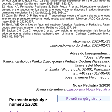
echocardiographic guidance: A 22 year single center experience from the cath lab to the
bedside. Catheter Cardiovasc Interv 2015; 86(5): 821-827.
12. Haas NA, Fernandez-Rodriguez S, Dalla Pozza R et al.: Microcatheter-assisted -
stenting of the tortuous vertical ductus arteriosus via femoral access in a duct-dependent
pulmonary circulation. Int J Cardiol 2019; 285: 103-107.
13. Zahn EM, Peck D, Phillips A et al.: Transcatheter closure of patent ductus arteriosus
in extremely premature newborns: early results and midterm follow-up. JACC Cardiovasc
Interv 2016; 9: 2429-2437.
14. Benitz WE: Committee on fetus and newborn, American Academy of Pediatrics. Patent
ductus arteriosus in preterm infants. Pediatrics 2016; 137: 1-6.
15. Backes CH, Cua C, Kreutzer J et al.: Low weight as an independent risk factor for
adverse events during cardiac catheterization of infants. Catheter Cardiovasc Interv
2013; 82: 786-794.
otrzymano: 2020-01-13
zaakceptowano do druku: 2020-02-03
Adres do korespondencji:
*Bożena Werner
Klinika Kardiologii Wieku Dziecięcego i Pediatrii Ogólnej Warszawski
Uniwersytet Medyczny
ul. Żwirki i Wigury 63A, 02-091 Warszawa
tel.: +48 (22) 317-95-88
bozena.werner@wum.edu.pl
Nowa Pediatria 1/2020
Strona internetowa
czasopisma Nowa Pediatria
Powrót na górę strony
Pozostałe artykuły z
numeru 1/2020: