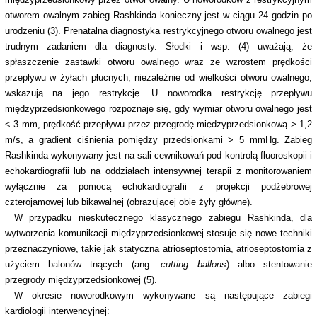
otworem owalnym zabieg Rashkinda konieczny jest w ciągu 24 godzin po
urodzeniu (3). Prenatalna diagnostyka restrykcyjnego otworu owalnego jest
trudnym zadaniem dla diagnosty. Słodki i wsp. (4) uważają, że
spłaszczenie zastawki otworu owalnego wraz ze wzrostem prędkości
przepływu w żyłach płucnych, niezależnie od wielkości otworu owalnego,
wskazują na jego restrykcję. U noworodka restrykcję przepływu
międzyprzedsionkowego rozpoznaje się, gdy wymiar otworu owalnego jest
< 3 mm, prędkość przepływu przez przegrodę międzyprzedsionkową > 1,2
m/s, a gradient ciśnienia pomiędzy przedsionkami > 5 mmHg. Zabieg
Rashkinda wykonywany jest na sali cewnikowań pod kontrolą fluoroskopii i
echokardiografii lub na oddziałach intensywnej terapii z monitorowaniem
wyłącznie za pomocą echokardiografii z projekcji podżebrowej
czterojamowej lub bikawalnej (obrazującej obie żyły główne).
W przypadku nieskutecznego klasycznego zabiegu Rashkinda, dla
wytworzenia komunikacji międzyprzedsionkowej stosuje się nowe techniki
przeznaczyniowe, takie jak statyczna atrioseptostomia, atrioseptostomia z
użyciem balonów tnących (ang.
cutting ballons
) albo stentowanie
przegrody międzyprzedsionkowej (5).
W okresie noworodkowym wykonywane są następujące zabiegi
kardiologii interwencyjnej: