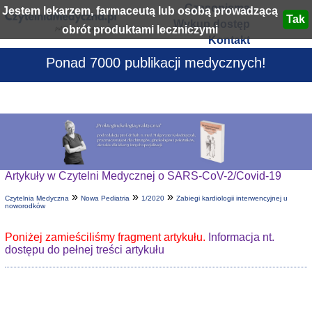
Czasopisma
Jestem lekarzem, farmaceutą lub osobą prowadzącą
Wykup dostęp
obrót produktami leczniczymi
Kontakt
Ponad 7000 publikacji medycznych!
Artykuły w Czytelni Medycznej o SARS-CoV-2/Covid-19
»
»
»
Czytelnia Medyczna
Nowa Pediatria
1/2020
Zabiegi kardiologii interwencyjnej u
noworodków
Poniżej zamieściliśmy fragment artykułu.
Informacja nt.
dostępu do pełnej treści artykułu