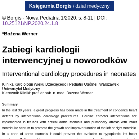
Księgarnia Borgis
/ dział medyczny
© Borgis - Nowa Pediatria 1/2020, s. 8-11 | DOI:
10.25121/NP.2020.24.1.8
*Bożena Werner
Zabiegi kardiologii
interwencyjnej u noworodków
Interventional cardiology procedures in neonates
Klinika Kardiologii Wieku Dziecięcego i Pediatrii Ogólnej, Warszawski
Uniwersytet Medyczny
Kierownik Kliniki: prof. dr hab. n. med. Bożena Werner
Summary
In the last 30 years, a great progress has been made in the treatment of congenital heart
defects by interventional cardiology procedures. Cardiac catheter interventions are
implemented in fetuses with critical aortic stenosis and pulmonary atresia with intact
ventricular septum to promote the growth and improve function of the left or right ventricle.
In a case of aortic stenosis it could prevent the evolution to hypoplastic left heart