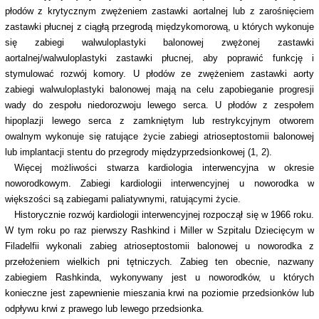
płodów z krytycznym zwężeniem zastawki aortalnej lub z zarośnięciem
zastawki płucnej z ciągłą przegrodą międzykomorową, u których wykonuje
się zabiegi walwuloplastyki balonowej zwężonej zastawki
aortalnej/walwuloplastyki zastawki płucnej, aby poprawić funkcję i
stymulować rozwój komory. U płodów ze zwężeniem zastawki aorty
zabiegi walwuloplastyki balonowej mają na celu zapobieganie progresji
wady do zespołu niedorozwoju lewego serca. U płodów z zespołem
hipoplazji lewego serca z zamkniętym lub restrykcyjnym otworem
owalnym wykonuje się ratujące życie zabiegi atrioseptostomii balonowej
lub implantacji stentu do przegrody międzyprzedsionkowej (1, 2).
Więcej możliwości stwarza kardiologia interwencyjna w okresie
noworodkowym. Zabiegi kardiologii interwencyjnej u noworodka w
większości są zabiegami paliatywnymi, ratującymi życie.
Historycznie rozwój kardiologii interwencyjnej rozpoczął się w 1966 roku.
W tym roku po raz pierwszy Rashkind i Miller w Szpitalu Dziecięcym w
Filadelfii wykonali zabieg atrioseptostomii balonowej u noworodka z
przełożeniem wielkich pni tętniczych. Zabieg ten obecnie, nazwany
zabiegiem Rashkinda, wykonywany jest u noworodków, u których
konieczne jest zapewnienie mieszania krwi na poziomie przedsionków lub
odpływu krwi z prawego lub lewego przedsionka.