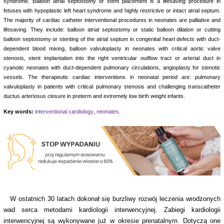
syndrome. Balloon atrial septostomy or stent placement is a lifesaving procedure in
fetuses with hypoplastic left heart syndrome and highly restrictive or intact atrial septum.
The majority of cardiac catheter interventional procedures in neonates are palliative and
lifesaving. They include: balloon atrial septostomy or static balloon dilation or cutting
balloon septostomy or stenting of the atrial septum in congenital heart defects with duct-
dependent blood mixing, balloon valvuloplasty in neonates with critical aortic valve
stenosis, stent implantation into the right ventricular outflow tract or arterial duct in
cyanotic neonates with duct-dependent pulmonary circulations, angioplasty for stenotic
vessels. The therapeutic cardiac interventions in neonatal period are: pulmonary
valvuloplasty in patients with critical pulmonary stenosis and challenging transcatheter
ductus arteriosus closure in preterm and extremely low birth weight infants.
Key words:
interventional cardiology
,
neonates
.
W ostatnich 30 latach dokonał się burzliwy rozwój leczenia wrodzonych
wad serca metodami kardiologii interwencyjnej. Zabiegi kardiologii
interwencyjnej są wykonywane już w okresie prenatalnym. Dotyczą one