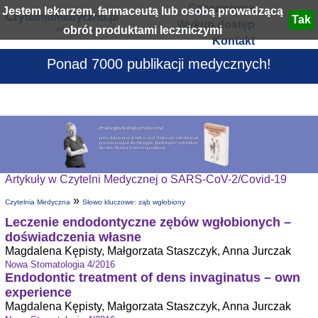
Czasopisma
Jestem lekarzem, farmaceutą lub osobą prowadzącą
Wykup dostęp
obrót produktami leczniczymi
Kontakt
Ponad 7000 publikacji medycznych!
Artykuły w Czytelni Medycznej o SARS-CoV-2/Covid-19
»
Czytelnia Medyczna
Słowo kluczowe: ząb wgłobiony
Leczenie endodontyczne zębów wgłobionych –
doświadczenia własne
Magdalena Kępisty, Małgorzata Staszczyk, Anna Jurczak
Nowa Stomatologia 4/2016
Endodontic treatment of dens invaginatus – own
experience
Magdalena Kępisty, Małgorzata Staszczyk, Anna Jurczak