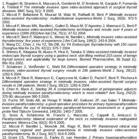
1. Ruggieri M, Straniero A, Mascaro A, Genderini M, D´Armiento M, Gargiulo P, Fumarola
A, Trimboli P
The minimally invasive open video-assisted approach in surgical thyroid
diseases.
BMC Surg, 5(1): 9 2005.
2. Miccoli P, Bellantone R, Mourad M, Walz M, Raffaelli M, Berti
P Minimally invasive
video-assisted thyroidectomy: multiinstitutional experience.
World J Surg, 26(8): 972-5
2002.
3. Miccoli P, Minuto MN, Barellini L, Galleri D, Massi M, D´Agostino J, Materazzi G, Berti P
Minimally invasive video-assisted thyroidectomy techniques and results over 4 years of
experience (1999-2002)
Ann Ital Chir, 75(1): 47-51 2004.
4. Miccoli P, Berti P, Materazzi G, Minuto M, Barellini L
Minimally invasive video-assisted
thyroidectomy: five years of experience.
J Am Coll Surg, 199(2): 243-8 2004.
5. Wang CC, Chen J, Hu YZ, Wu DB, Xu YH
Endoscopic thyroidectomy with 150 cases
Zhonghua Wai Ke Za Zhi, 42(11): 675-7 2004
6. Shimizu K, Kitagawa W, Akasu H, Hirai K, Tanaka S
Video-assisted minimally invasive
endoscopic thyroid surgery using a gasless neck skin lifting method 153 cases of benign
thyroid tumors and applicability for large tumors
. Biomed Pharmacother, 56 Suppl 1():
88s-91s 2002.
7. Schabram J, VorlĂ¤nder C, Wahl RA
Differentiated operative strategy in minimally
invasive, video-assisted thyroid surgery results in 196 patients.
World J Surg, 28(12):
1282-6 2004.
8. Miccoli P, Elisei R, Materazzi G, Capezzone M, Galleri D, Pacini F, Berti P, Pinchera A
Differentiated operative strategy in minimally invasive, video-assisted thyroid surgery
results in 196 patients.
World J Surg, 28(12): 1282-6 2004.
9. Chen H, Mack E,
Starling JR A comprehensive evaluation of perioperative adjuncts
during minimally invasive parathyroidectomy: which is most reliable?
Ann Surg, 242(3):
375-80; discussion 380-3 2005.
10. Fuchs SP, Smits AB, de Hooge P, Muller AF, Gelissen JP, van Dalen T
Minimally-
invasive parathyroidectomy: a good operative procedure for primary hyperparathyroidism
even without the use of intraoperative parathyroid-hormone assessment or a gamma
probe
Ned Tijdschr Geneeskd, 149(26): 1463-7 2005.
11. Sozio A, Schietroma M, Franchi L, Mazzotta C, Cappelli S, Amicucci G
Parathyroidectomy: bilateral exploration of the neck vs minimally invasive radioguided
treatment.
Minerva Chir, 60(2): 83-9 2005.
12. Miccoli P, Barellini L, Monchik JM, Rago R, Berti PF
Randomized clinical trial
comparing regional and general anaesthesia in minimally invasive video-assisted
parathyroidectomy.
Br J Surg, 92(7): 814-8 2005.
13. Grant CS, Thompson G, Farley D, van Heerden J
Primary hyperparathyroidism