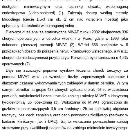
2
dostępem mininwazyjnym oraz technikę otwartą wspomaganą
endoskopowo (video-assisted) (1). Zalecają dostęp według metody
Miccoliego (ciecie 1,5-3 cm ok. 2 cm nad wcięciem mostka) jako
optymalny dla techniki wspomaganej video.
Pierwsza duża analiza statystyczna MIVAT z roku 2002 obejmowała 336
chorych operowanych w ośrodku włoskim w Pizie, gdzie w 1998 roku
dokonano pierwszej operacji MIVAT (2). Wśród 336 pacjentów w 8
przypadkach doszło do porażenia nerwu krtaniowego wstecznego, a w u 11
chorych do niedoczynności przytarczyc. Konwersja była konieczna u 4,5%
operowanych (2).
Daje się zauważyć poprawa wyników leczenia chorób tarczycy za
pomocą MIVAT wraz ze wzrostem liczby zoperowanych pacjentów i
dłuższym czasem wykonywania tych zabiegów w danym ośrodku. W tym
samym ośrodku na grupie 427 chorych wykazano brak różnic w częstości
powikłań, radykalności i czasu trwania zabiegu między MIVAT a klasyczną
tyroidektomią lub lobektomią (3). Wskazania do MIVAT ograniczono do
guzków nieprzekraczjących 3,5 cm średnicy i 25 cc całkowitej objętości
tarczycy, bez cech zapalenia oraz cech nowotworu złośliwego (zarówno w
badaniu klinicznym jak i BAC). Są to wskazania powszechnie dzisiaj
stosowane przy kwalifikacji pacjentów do zabiegu minimalnie inwazyjnego.