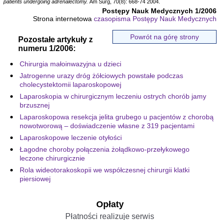
patients undergoing adrenalectomy.
Am Surg, 70(8): 668-74 2004.
Postępy Nauk Medycznych 1/2006
Strona internetowa
czasopisma Postępy Nauk Medycznych
Powrót na górę strony
Pozostałe artykuły z
numeru 1/2006:
Chirurgia małoinwazyjna u dzieci
Jatrogenne urazy dróg żółciowych powstałe podczas
cholecystektomii laparoskopowej
Laparoskopia w chirurgicznym leczeniu ostrych chorób jamy
brzusznej
Laparoskopowa resekcja jelita grubego u pacjentów z chorobą
nowotworową – doświadczenie własne z 319 pacjentami
Laparoskopowe leczenie otyłości
Łagodne choroby połączenia żołądkowo-przełykowego
leczone chirurgicznie
Rola wideotorakoskopii we współczesnej chirurgii klatki
piersiowej
Opłaty
Płatności realizuje serwis