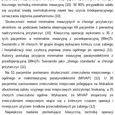
bocznego techniką minimalnie inwazyjną (10). W 90% przypadków udało
się uzyskać trwałą normokalcemię nawet bez użycia śródoperacyjnego
oznaczania stężenia parathormonu (10).
Skuteczność metod minimalnie inwazyjnych w chirurgii przytarczyc
określono na podstawie badania obejmującego 69 pacjentów z pierwotną
nadczynnością przytarczyc (10). Klasyczną operację wykonano u 35 z
tych pacjentów, a minimalnie inwazyjną z przedoperacyjną (99m)Tc
Sestamibi u 34 chorych. W grupie drugiej wykazano krótszy czas zabiegu
i hospitalizacji oraz szybszą poprawę stanu ogólnego po operacji (11).
Autorzy postulują przyjęcie minimalnie inwazyjnej paratyroidektomii z
przedoperacyjną (99m)Tc Sestamibi jako „złotego standardu” w chirurgii
przytarczyc (11).
Na 51 pacjentów porównano skuteczność znieczulenia miejscowego i
ogólnego w małoinwazyjnej paratyroidektomii (MIVAP) (12). U 26
pacjentów zastosowano znieczulenie miejscowe polegające na blokadzie
obustronnej splotu szyjnego oraz miejscowych wstrzyknięć linokainą, a 25
chorych znieczulono ogólnie. Wykazano, że MIVAP skojarzony ze
znieczuleniem miejscowym wiąże się z krótszym czasem operacji i
mniejszym użyciem środków przeciwbólowych po zabiegu (12).
Największe badanie porównujące klasyczną technikę operacji