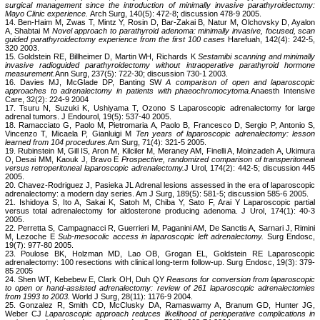
surgical management since the introduction of minimally invasive parathyroidectomy:
Mayo Clinic experience.
Arch Surg, 140(5): 472-8; discussion 478-9 2005.
14. Ben-Haim M, Zwas T, Mintz Y, Rosin D, Bar-Zakai B, Natur M, Olchovsky D, Ayalon
A, Shabtai M
Novel approach to parathyroid adenoma: minimally invasive, focused, scan
guided parathyroidectomy experience from the first 100 cases
Harefuah, 142(4): 242-5,
320 2003.
15. Goldstein RE, Billheimer D, Martin WH, Richards K
Sestamibi scanning and minimally
invasive radioguided parathyroidectomy without intraoperative parathyroid hormone
measurement.
Ann Surg, 237(5): 722-30; discussion 730-1 2003.
16. Davies MJ, McGlade DP, Banting SW
A comparison of open and laparoscopic
approaches to adrenalectomy in patients with phaeochromocytoma.
Anaesth Intensive
Care, 32(2): 224-9 2004
17. Tsuru N, Suzuki K, Ushiyama T, Ozono S Laparoscopic adrenalectomy for large
adrenal tumors. J Endourol, 19(5): 537-40 2005.
18. Ramacciato G, Paolo M, Pietromaria A, Paolo B, Francesco D, Sergio P, Antonio S,
Vincenzo T, Micaela P, Gianluigi M
Ten years of laparoscopic adrenalectomy: lesson
learned from 104 procedures.
Am Surg, 71(4): 321-5 2005.
19. Rubinstein M, Gill IS, Aron M, Kilciler M, Meraney AM, Finelli A, Moinzadeh A, Ukimura
O, Desai MM, Kaouk J, Bravo E
Prospective, randomized comparison of transperitoneal
versus retroperitoneal laparoscopic adrenalectomy.
J Urol, 174(2): 442-5; discussion 445
2005.
20. Chavez-Rodriguez J, Pasieka JL Adrenal lesions assessed in the era of laparoscopic
adrenalectomy: a modern day series. Am J Surg, 189(5): 581-5; discussion 585-6 2005.
21. Ishidoya S, Ito A, Sakai K, Satoh M, Chiba Y, Sato F, Arai Y Laparoscopic partial
versus total adrenalectomy for aldosterone producing adenoma. J Urol, 174(1): 40-3
2005.
22. Perretta S, Campagnacci R, Guerrieri M, Paganini AM, De Sanctis A, Sarnari J, Rimini
M, Lezoche E
Sub-mesocolic access in laparoscopic left adrenalectomy.
Surg Endosc,
19(7): 977-80 2005.
23. Poulose BK, Holzman MD, Lao OB, Grogan EL, Goldstein RE Laparoscopic
adrenalectomy: 100 resections with clinical long-term follow-up. Surg Endosc, 19(3): 379-
85 2005
24. Shen WT, Kebebew E, Clark OH, Duh QY
Reasons for conversion from laparoscopic
to open or hand-assisted adrenalectomy: review of 261 laparoscopic adrenalectomies
from 1993 to 2003.
World J Surg, 28(11): 1176-9 2004.
25. Gonzalez R, Smith CD, McClusky DA, Ramaswamy A, Branum GD, Hunter JG,
Weber CJ
Laparoscopic approach reduces likelihood of perioperative complications in