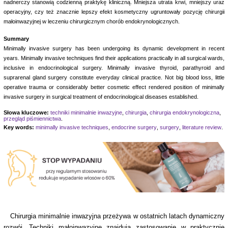
nadnerczy stanowią codzienną praktykę kliniczną. Mniejsza utrata krwi, mniejszy uraz
operacyjny, czy też znacznie lepszy efekt kosmetyczny ugruntowały pozycję chirurgii
małoinwazyjnej w leczeniu chirurgicznym chorób endokrynologicznych.
Summary
Minimally invasive surgery has been undergoing its dynamic development in recent
years. Minimally invasive techniques find their applications practically in all surgical wards,
inclusive in endocrinological surgery. Minimally invasive thyroid, parathyroid and
suprarenal gland surgery constitute everyday clinical practice. Not big blood loss, little
operative trauma or considerably better cosmetic effect rendered position of minimally
invasive surgery in surgical treatment of endocrinological diseases established.
Słowa kluczowe:
techniki minimalnie inwazyjne
,
chirurgia
,
chirurgia endokrynologiczna
,
przegląd piśmiennictwa
.
Key words:
minimally invasive techniques
,
endocrine surgery
,
surgery
,
literature review
.
Chirurgia minimalnie inwazyjna przeżywa w ostatnich latach dynamiczny
rozwój. Techniki małoinwazyjne znajdują zastosowanie w praktycznie