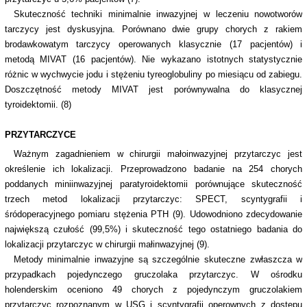
Skuteczność techniki minimalnie inwazyjnej w leczeniu nowotworów
tarczycy jest dyskusyjna. Porównano dwie grupy chorych z rakiem
brodawkowatym tarczycy operowanych klasycznie (17 pacjentów) i
metodą MIVAT (16 pacjentów). Nie wykazano istotnych statystycznie
różnic w wychwycie jodu i stężeniu tyreoglobuliny po miesiącu od zabiegu.
Doszczętność metody MIVAT jest porównywalna do klasycznej
tyroidektomii. (8)
PRZYTARCZYCE
Ważnym zagadnieniem w chirurgii małoinwazyjnej przytarczyc jest
określenie ich lokalizacji. Przeprowadzono badanie na 254 chorych
poddanych miniinwazyjnej paratyroidektomii porównujące skuteczność
trzech metod lokalizacji przytarczyc: SPECT, scyntygrafii i
śródoperacyjnego pomiaru stężenia PTH (9). Udowodniono zdecydowanie
największą czułość (99,5%) i skuteczność tego ostatniego badania do
lokalizacji przytarczyc w chirurgii małinwazyjnej (9).
Metody minimalnie inwazyjne są szczególnie skuteczne zwłaszcza w
przypadkach pojedynczego gruczolaka przytarczyc. W ośrodku
holenderskim oceniono 49 chorych z pojedynczym gruczolakiem
przytarczyc rozpoznanym w USG i scyntygrafii operownych z dostępu