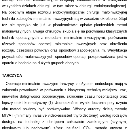
wszystkich działach chirurgii, w tym także w chirurgii endokrynologicznej.
Na obecnym etapie rozwoju endokrynologicznej chirurgii małoinwazyjnej
techniki zabiegów minimalnie inwazyjnych są w zasadzie określone. Stąd
też nie spotyka się już w piśmiennictwie opisów pionierskich metod
małoinwazyjnych. Uwaga chirurgów skupia się na porównaniu klasycznych
technik operacyjnych z metodami minimalnie inwazyjnymi, porównaniu
różnych sposobów operacji minimalnie inwazyjnych oraz określeniu
rodzaju, częstości powikłań oraz sposobów zapobiegania im. Weryfikacja
przydatności małoinwazyjnych sposobów operacji przeprowadzana jest w
oparciu o badania na dużych grupach chorych.
TARCZYCA
Operacje minimalnie inwazyjne tarczycy z użyciem endoskopu mają w
założeniu powodować w porównaniu z klasyczną techniką mniejszy uraz,
niewielkie dolegliwości pooperacyjne, skrócenie czasu hospitalizacji oraz
lepszy efekt kosmetyczny (1). Jednocześnie wyniki leczenia przy użyciu
obu metod powinny być porównywalne. Włoscy autorzy dzielą metodę
MIVAT (minimally invasive video-assisted thyroidectomy) według rodzajów
dostępu na technikę z dostępem całkowicie zamkniętym (szyjnym,
piersiowym lub pachowym) z/bez insuflacji CO
, metodę otwartą z