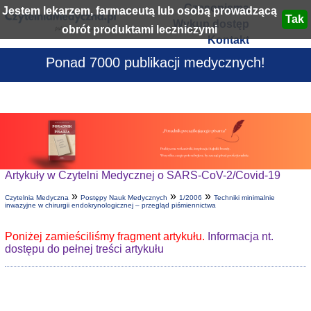
Czasopisma
Jestem lekarzem, farmaceutą lub osobą prowadzącą
Wykup dostęp
obrót produktami leczniczymi
Kontakt
Ponad 7000 publikacji medycznych!
Artykuły w Czytelni Medycznej o SARS-CoV-2/Covid-19
»
»
»
Czytelnia Medyczna
Postępy Nauk Medycznych
1/2006
Techniki minimalnie
inwazyjne w chirurgii endokrynologicznej – przegląd piśmiennictwa
Poniżej zamieściliśmy fragment artykułu.
Informacja nt.
dostępu do pełnej treści artykułu