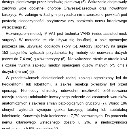
dostępu piersiowego przez brodawkę piersiową (5). Wskazania obejmowały
zarówno wole obojętne, chorobę Gravesa-Basedowa oraz nowotwory
tarczycy. Po zabiegu w żadnym przypadku nie stwierdzono powikłań pod
postacią niedoczynności przytarczyc czy porażenia nerwu krtaniowego
wstecznego (5).
Rozwinięciem metody MIVAT jest technika VANS (video-assisted neck
surgery). W metodzie tej nie używa się insuflacji, a pole operacyjne
poszerza się, używając odciągów skóry (6). Autorzy japońscy na grupie
153 pacjentów wykazali przydatność tej metody do usuwania dużych
(nawet do 7,4 cm) guzów tarczycy (6). Nie wykazano różnic w utracie krwi
i czasie trwania zabiegu między operacjami guzów małych (<5 cm) i
dużych (>5 cm) (6).
W przedstawionych doniesieniach rodzaj zabiegu ograniczony był do
tyroidektomii lub lobektomii, a zakres resekcji określony był przed
operacją. Niemieccy chirurdzy udowodnili możliwość zróżnicowania
rodzaju zabiegu minimalnie inwazyjnego zależnie od zastanych warunków
anatomicznych i zakresu zmian patologicznych gruczołu (7). Wśród 196
chorych wykonali wycięcie guzka tarczycy, totalną lub subtotalną
lobektomię. Konwersja była konieczna u 7,7% operowanych. Do porażenia
nerwu krtaniowego wstecznego doszło u 2%, a niedoczynności
przytarczyc u 5,6% pacjentów (7).