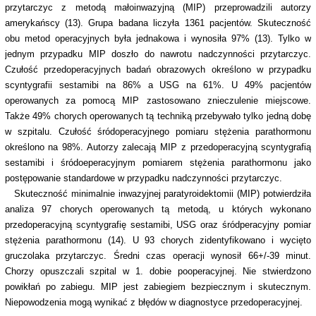
przytarczyc z metodą małoinwazyjną (MIP) przeprowadzili autorzy
amerykańscy (13). Grupa badana liczyła 1361 pacjentów. Skuteczność
obu metod operacyjnych była jednakowa i wynosiła 97% (13). Tylko w
jednym przypadku MIP doszło do nawrotu nadczynności przytarczyc.
Czułość przedoperacyjnych badań obrazowych określono w przypadku
scyntygrafii sestamibi na 86% a USG na 61%. U 49% pacjentów
operowanych za pomocą MIP zastosowano znieczulenie miejscowe.
Także 49% chorych operowanych tą techniką przebywało tylko jedną dobę
w szpitalu. Czułość śródoperacyjnego pomiaru stężenia parathormonu
określono na 98%. Autorzy zalecają MIP z przedoperacyjną scyntygrafią
sestamibi i śródoeperacyjnym pomiarem stężenia parathormonu jako
postępowanie standardowe w przypadku nadczynności przytarczyc.
Skuteczność minimalnie inwazyjnej paratyroidektomii (MIP) potwierdziła
analiza 97 chorych operowanych tą metodą, u których wykonano
przedoperacyjną scyntygrafię sestamibi, USG oraz śródperacyjny pomiar
stężenia parathormonu (14). U 93 chorych zidentyfikowano i wycięto
gruczolaka przytarczyc. Średni czas operacji wynosił 66+/-39 minut.
Chorzy opuszczali szpital w 1. dobie pooperacyjnej. Nie stwierdzono
powikłań po zabiegu. MIP jest zabiegiem bezpiecznym i skutecznym.
Niepowodzenia mogą wynikać z błędów w diagnostyce przedoperacyjnej.