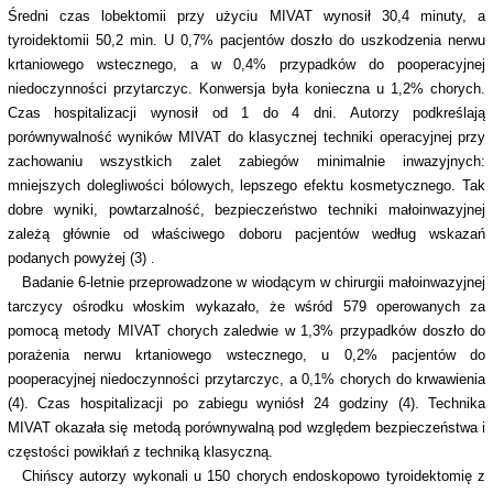
Średni czas lobektomii przy użyciu MIVAT wynosił 30,4 minuty, a
tyroidektomii 50,2 min. U 0,7% pacjentów doszło do uszkodzenia nerwu
krtaniowego wstecznego, a w 0,4% przypadków do pooperacyjnej
niedoczynności przytarczyc. Konwersja była konieczna u 1,2% chorych.
Czas hospitalizacji wynosił od 1 do 4 dni. Autorzy podkreślają
porównywalność wyników MIVAT do klasycznej techniki operacyjnej przy
zachowaniu wszystkich zalet zabiegów minimalnie inwazyjnych:
mniejszych dolegliwości bólowych, lepszego efektu kosmetycznego. Tak
dobre wyniki, powtarzalność, bezpieczeństwo techniki małoinwazyjnej
zależą głównie od właściwego doboru pacjentów według wskazań
podanych powyżej (3) .
Badanie 6-letnie przeprowadzone w wiodącym w chirurgii małoinwazyjnej
tarczycy ośrodku włoskim wykazało, że wśród 579 operowanych za
pomocą metody MIVAT chorych zaledwie w 1,3% przypadków doszło do
porażenia nerwu krtaniowego wstecznego, u 0,2% pacjentów do
pooperacyjnej niedoczynności przytarczyc, a 0,1% chorych do krwawienia
(4). Czas hospitalizacji po zabiegu wyniósł 24 godziny (4). Technika
MIVAT okazała się metodą porównywalną pod względem bezpieczeństwa i
częstości powikłań z techniką klasyczną.
Chińscy autorzy wykonali u 150 chorych endoskopowo tyroidektomię z