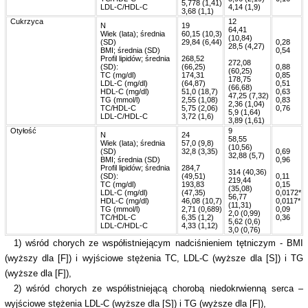
5,778 (1,41)
LDL-C/HDL-C
4,14 (1,9)
3,68 (1,1)
Cukrzyca
12
N
19
64,41
Wiek (lata); średnia
60,15 (10,3)
(10,84)
(SD)
29,84 (6,44)
0,28
28,5 (4,27)
BMI; średnia (SD)
0,54
Profil lipidów; średnia
268,52
272,08
(SD):
(66,25)
0,88
(60,25)
TC (mg/dl)
174,31
0,85
178,75
LDL-C (mg/dl)
(64,87)
0,51
(66,68)
HDL-C (mg/dl)
51,0 (18,7)
0,63
47,25 (7,32)
TG (mmol/l)
2,55 (1,08)
0,83
2,36 (1,04)
TC/HDL-C
5,75 (2,06)
0,76
5,9 (1,64)
LDL-C/HDL-C
3,72 (1,6)
3,89 (1,61)
Otyłość
9
N
24
58,55
Wiek (lata); średnia
57,0 (9,8)
(10,56)
(SD)
32,8 (3,35)
0,69
32,88 (5,7)
BMI; średnia (SD)
0,96
Profil lipidów; średnia
284,7
314 (40,36)
(SD):
(49,51)
0,11
219,44
TC (mg/dl)
193,83
0,15
(35,08)
LDL-C (mg/dl)
(47,35)
0,0172*
56,77
HDL-C (mg/dl)
46,08 (10,7)
0,0117*
(11,31)
TG (mmol/l)
2,71 (0,689)
0,09
2,0 (0,99)
TC/HDL-C
6,35 (1,2)
0,36
5,62 (0,6)
LDL-C/HDL-C
4,33 (1,12)
3,0 (0,76)
1) wśród chorych ze współistniejącym nadciśnieniem tętniczym - BMI
(wyższy dla [F]) i wyjściowe stężenia TC, LDL-C (wyższe dla [S]) i TG
(wyższe dla [F]),
2) wśród chorych ze współistniejącą chorobą niedokrwienną serca –
wyjściowe stężenia LDL-C (wyższe dla [S]) i TG (wyższe dla [F]),