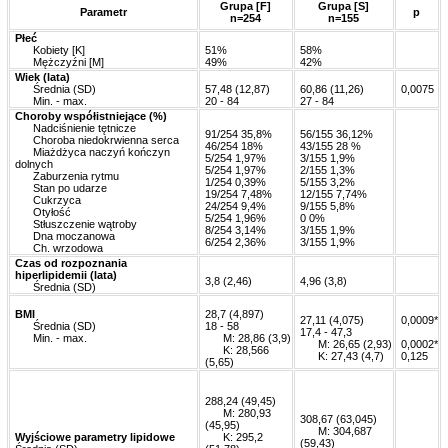
Grupa [F]
Grupa [S]
Parametr
p
n=254
n=155
Płeć
mm
Kobiety [K]
51%
58%
mm
Mężczyźni [M]
49%
42%
Wiek (lata)
mm
Średnia (SD)
57,48 (12,87)
60,86 (11,26)
0,0075
mm
Min. - max.
20 - 84
27 - 84
Choroby współistniejące (%)
mm
Nadciśnienie tętnicze
91/254 35,8%
56/155 36,12%
mm
Choroba niedokrwienna serca
46/254 18%
43/155 28 %
mm
Miażdżyca naczyń kończyn
5/254 1,97%
3/155 1,9%
dolnych
5/254 1,97%
2/155 1,3%
mm
Zaburzenia rytmu
1/254 0,39%
5/155 3,2%
mm
Stan po udarze
19/254 7,48%
12/155 7,74%
mm
Cukrzyca
24/254 9,4%
9/155 5,8%
mm
Otyłość
5/254 1,96%
0 0%
mm
Stłuszczenie wątroby
8/254 3,14%
3/155 1,9%
mm
Dna moczanowa
6/254 2,36%
3/155 1,9%
mm
Ch. wrzodowa
Czas od rozpoznania
hiperlipidemii (lata)
3,8 (2,46)
4,96 (3,8)
mm
Średnia (SD)
BMI
28,7 (4,897)
27,11 (4,075)
0,0009*
mm
Średnia (SD)
18 - 58
17,4 - 47,3
mm
Min. - max.
mm
M: 28,86 (3,9)
mm
M: 26,65 (2,93)
0,0002*
mm
K: 28,566
mm
K: 27,43 (4,7)
0,125
(5,65)
288,24 (49,45)
mm
M: 280,93
308,67 (63,045)
(45,95)
mm
M: 304,687
Wyjściowe parametry lipidowe
mm
K: 295,2
(59,43)