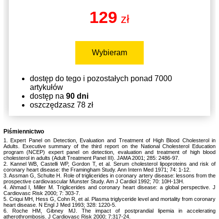
129
zł
Wybieram
dostęp do tego i pozostałych ponad 7000
artykułów
dostęp na
90 dni
oszczędzasz 78 zł
Piśmiennictwo
1. Expert Panel on Detection, Evaluation and Treatment of High Blood Cholesterol in
Adults. Executive summary of the third report on the National Cholesterol Education
program (NCEP) expert panel on detection, evaluation and treatment of high blood
cholesterol in adults (Adult Treatment Panel III). JAMA 2001; 285: 2486-97.
2. Kannel WB, Castelli WP, Gordon T, et al. Serum cholesterol lipoproteins and risk of
coronary heart disease: the Framingham Study. Ann Intern Med 1971; 74: 1-12.
3. Assman G, Schulte H. Role of triglicerides in coronary artery disease: lessons from the
prospective cardiovascular Munster Study. Am J Cardiol 1992; 70: 10H-13H.
4. Ahmad I, Miller M. Triglicerides and coronary heart disease: a global perspective. J
Cardiovasc Risk 2000; 7: 303-7.
5. Criqui MH, Hess G, Cohn R, et al. Plasma triglyceride level and mortality from coronary
heart disease. N Engl J Med 1993; 328: 1220-5.
6. Roche HM, Gibney MJ. The impact of postprandial lipemia in accelerating
atherothrombosis. J Cardiovasc Risk 2000; 7:317-24.