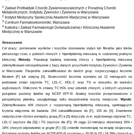
1
Zakład Profilaktyki Chorób Żywieniowozależnych z Poradnią Chorób
Metabolicznych, Instytutu Żywności i Żywienia w Warszawie
2
Instytut Medycyny Społecznej Akademii Medycznej w Warszawie
3
Centrum Farmakoekonomiki, Warszawa
4
Katedra i Zakład Farmakologii Doświadczalnej i Klinicznej Akademii
Medycznej w Warszawie
Streszczenie
Cel pracy: porównanie wyników i kosztów stosowania statyn lub fibratów jako leków
pierwszego rzutu u polskich chorych z hiperlipidemią mieszaną w codziennej praktyce
klinicznej.
Metody
: Populację badaną stanowią chorzy z hiperlipidemią mieszaną
zidentyfikowani retrospektywnie z bazy danych przychodni Instytutu Żywności i Żywienia
w Warszawie. Pacjentów zakwalifikowano do dwóch grup: rozpoczynający leczenie
fibratem [F] lub statyną [S]. Skuteczność leczenia oceniano po 12 miesiącach na
podstawie zmian stężenia TC, LDL-C, HDL-C oraz TG w stosunku do wartości
wyjściowych. Obliczono % zmiany TC:HDL oraz odsetek chorych, u których uzyskano
pożądane poziomy lipidów wg NCEP ATP-III. Analizę kosztów przeprowadzono z
perspektywy płatnika, uwzględniając tylko bezpośrednie koszty medyczne.
Wyniki
:
Zidentyfikowano 409 chorych z rozpoznaną hiperlipidemią mieszaną, spełniających
kryteria włączenia do badania: 254 zakwalifikowano do [F], 155 do [S]. Znamienne
statystycznie różnice pomiędzy grupą [F] a [S] dotyczyły m.in. wyjściowego stężenia TC,
LDL-C (wyższe dla [S]) i TG (wyższe dla [F]). W ciągu 12-miesięcy obserwacji 26% i
18% chorych odpowiednio w grupie [F] i [S] zmieniło monoterapię na terapię skojarzoną.
Pożądane poziomy lipidów wg NCEP ATP-III uzyskano u 30,06 % [S] i 24,39% chorych w