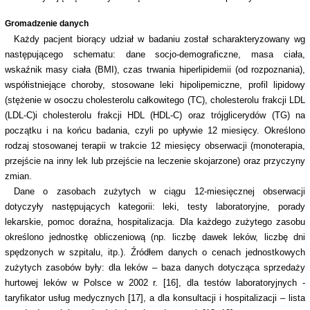
Gromadzenie danych
Każdy pacjent biorący udział w badaniu został scharakteryzowany wg
następującego schematu: dane socjo-demograficzne, masa ciała,
wskaźnik masy ciała (BMI), czas trwania hiperlipidemii (od rozpoznania),
współistniejące choroby, stosowane leki hipolipemiczne, profil lipidowy
(stężenie w osoczu cholesterolu całkowitego (TC), cholesterolu frakcji LDL
(LDL-C)i cholesterolu frakcji HDL (HDL-C) oraz trójglicerydów (TG) na
początku i na końcu badania, czyli po upływie 12 miesięcy. Określono
rodzaj stosowanej terapii w trakcie 12 miesięcy obserwacji (monoterapia,
przejście na inny lek lub przejście na leczenie skojarzone) oraz przyczyny
zmian.
Dane o zasobach zużytych w ciągu 12-miesięcznej obserwacji
dotyczyły następujących kategorii: leki, testy laboratoryjne, porady
lekarskie, pomoc doraźna, hospitalizacja. Dla każdego zużytego zasobu
określono jednostkę obliczeniową (np. liczbę dawek leków, liczbę dni
spędzonych w szpitalu, itp.). Źródłem danych o cenach jednostkowych
zużytych zasobów były: dla leków – baza danych dotycząca sprzedaży
hurtowej leków w Polsce w 2002 r. [16], dla testów laboratoryjnych -
taryfikator usług medycznych [17], a dla konsultacji i hospitalizacji – lista