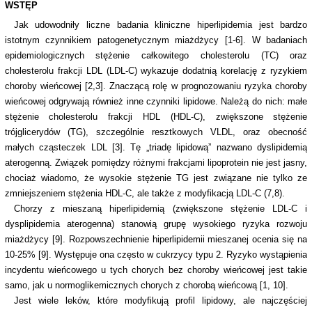
WSTĘP
Jak udowodniły liczne badania kliniczne hiperlipidemia jest bardzo
istotnym czynnikiem patogenetycznym miażdżycy [1-6]. W badaniach
epidemiologicznych stężenie całkowitego cholesterolu (TC) oraz
cholesterolu frakcji LDL (LDL-C) wykazuje dodatnią korelację z ryzykiem
choroby wieńcowej [2,3]. Znaczącą rolę w prognozowaniu ryzyka choroby
wieńcowej odgrywają również inne czynniki lipidowe. Należą do nich: małe
stężenie cholesterolu frakcji HDL (HDL-C), zwiększone stężenie
trójglicerydów (TG), szczególnie resztkowych VLDL, oraz obecność
małych cząsteczek LDL [3]. Tę „triadę lipidową” nazwano dyslipidemią
aterogenną. Związek pomiędzy różnymi frakcjami lipoprotein nie jest jasny,
chociaż wiadomo, że wysokie stężenie TG jest związane nie tylko ze
zmniejszeniem stężenia HDL-C, ale także z modyfikacją LDL-C (7,8).
Chorzy z mieszaną hiperlipidemią (zwiększone stężenie LDL-C i
dysplipidemia aterogenna) stanowią grupę wysokiego ryzyka rozwoju
miażdżycy [9]. Rozpowszechnienie hiperlipidemii mieszanej ocenia się na
10-25% [9]. Występuje ona często w cukrzycy typu 2. Ryzyko wystąpienia
incydentu wieńcowego u tych chorych bez choroby wieńcowej jest takie
samo, jak u normoglikemicznych chorych z chorobą wieńcową [1, 10].
Jest wiele leków, które modyfikują profil lipidowy, ale najczęściej