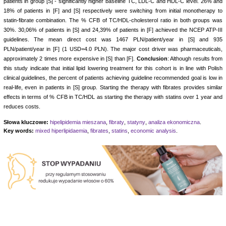
patients in group [S] - significantly higher baseline TC, LDL-C and HDL-C level. 26% and
18% of patients in [F] and [S] respectively were switching from initial monotherapy to
statin-fibrate combination. The % CFB of TC/HDL-cholesterol ratio in both groups was
30%. 30,06% of patients in [S] and 24,39% of patients in [F] achieved the NCEP ATP-III
guidelines. The mean direct cost was 1467 PLN/patient/year in [S] and 935
PLN/patient/year in [F] (1 USD=4.0 PLN). The major cost driver was pharmaceuticals,
approximately 2 times more expensive in [S] than [F].
Conclusion
: Although results from
this study indicate that initial lipid lowering treatment for this cohort is in line with Polish
clinical guidelines, the percent of patients achieving guideline recommended goal is low in
real-life, even in patients in [S] group. Starting the therapy with fibrates provides similar
effects in terms of % CFB in TC/HDL as starting the therapy with statins over 1 year and
reduces costs.
Słowa kluczowe:
hipelipidemia mieszana
,
fibraty
,
statyny
,
analiza ekonomiczna
.
Key words:
mixed hiperlipidaemia
,
fibrates
,
statins
,
economic analysis
.