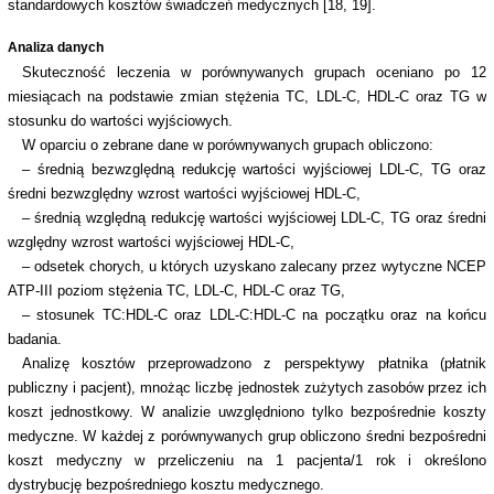
standardowych kosztów świadczeń medycznych [18, 19].
Analiza danych
Skuteczność leczenia w porównywanych grupach oceniano po 12
miesiącach na podstawie zmian stężenia TC, LDL-C, HDL-C oraz TG w
stosunku do wartości wyjściowych.
W oparciu o zebrane dane w porównywanych grupach obliczono:
– średnią bezwzględną redukcję wartości wyjściowej LDL-C, TG oraz
średni bezwzględny wzrost wartości wyjściowej HDL-C,
– średnią względną redukcję wartości wyjściowej LDL-C, TG oraz średni
względny wzrost wartości wyjściowej HDL-C,
– odsetek chorych, u których uzyskano zalecany przez wytyczne NCEP
ATP-III poziom stężenia TC, LDL-C, HDL-C oraz TG,
– stosunek TC:HDL-C oraz LDL-C:HDL-C na początku oraz na końcu
badania.
Analizę kosztów przeprowadzono z perspektywy płatnika (płatnik
publiczny i pacjent), mnożąc liczbę jednostek zużytych zasobów przez ich
koszt jednostkowy. W analizie uwzględniono tylko bezpośrednie koszty
medyczne. W każdej z porównywanych grup obliczono średni bezpośredni
koszt medyczny w przeliczeniu na 1 pacjenta/1 rok i określono
dystrybucję bezpośredniego kosztu medycznego.