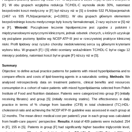
[F]. W obu grupach względna redukcja TC/HDL-C wynosiła około 30%, natomiast
bezpośredni koszt medyczny w [F] był niższy niż w [S] o średnio 532 PLN/pacjenta/rok
(1467 vs 935 PLN/pacjenta/rok; p=0,0001). W obu grupach głównym elementem
bezpośredniego kosztu medycznego były koszty farmakoterapii, 2 razy wyższe w [S] niż
w [F].
Wnioski
: Początkowe leczenie hipolipemiczne jest zgodne z polskimi i
międzynarodowymi wytycznymi klinicznymi, jednak odsetek chorych, u których uzyskuje
się pożądane poziomy lipidów wg NCEP ATP-III jest w rzeczywistej praktyce klinicznej
niski. Profil lipidowy oraz ryzyko choroby niedokrwiennej serca są głównymi kryteriami
wyboru leku. W grupach [F] i [S] efekt oceniany wskaźnikiem TC/HDL-C był w ciągu 12
miesięcy podobny, natomiast koszt był w grupie [F] niższy niż w [S].
Summary
Objective: to define actual practice patterns for patients with mixed hyperlipidaemia and to
compare effects and costs of lipid-lowering agents in a naturalistic setting.
Methods
: We
analysed retrospectively data on treatment patterns, clinical benefits and resources
consumption in a cohort of naive patients with mixed hyperlipidaemia selected from Polish
Institute of Food and Nutrition database. Patients were categorized into group [F] (initially
receiving fibrates) and group [S] (initially receiving statins). The effectiveness in daily
practice in terms of % change from baseline (CFB) in total cholesterol (TC):HDL-
cholesterol ratio and achieving the NCEP ATP-III guideline was assessed in each group at
12 months. The mean direct medical cost per patient/1 year in each group was calculated
from health-care payers´ perspective.
Results
: A total of 409 patients were included: 254
in [F], 155 in [S]. Patients in group [F] had significantly higher baseline triglyceride level,