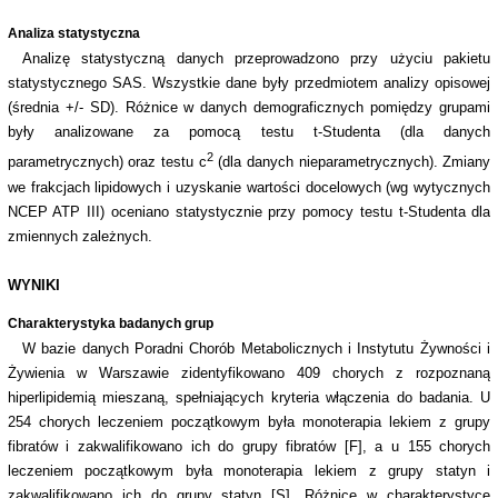
Analiza statystyczna
Analizę statystyczną danych przeprowadzono przy użyciu pakietu
statystycznego SAS. Wszystkie dane były przedmiotem analizy opisowej
(średnia +/- SD). Różnice w danych demograficznych pomiędzy grupami
były analizowane za pomocą testu t-Studenta (dla danych
2
parametrycznych) oraz testu
c
(dla danych nieparametrycznych). Zmiany
we frakcjach lipidowych i uzyskanie wartości docelowych (wg wytycznych
NCEP ATP III) oceniano statystycznie przy pomocy testu t-Studenta dla
zmiennych zależnych.
WYNIKI
Charakterystyka badanych grup
W bazie danych Poradni Chorób Metabolicznych i Instytutu Żywności i
Żywienia w Warszawie zidentyfikowano 409 chorych z rozpoznaną
hiperlipidemią mieszaną, spełniających kryteria włączenia do badania. U
254 chorych leczeniem początkowym była monoterapia lekiem z grupy
fibratów i zakwalifikowano ich do grupy fibratów [F], a u 155 chorych
leczeniem początkowym była monoterapia lekiem z grupy statyn i
zakwalifikowano ich do grupy statyn [S]. Różnice w charakterystyce