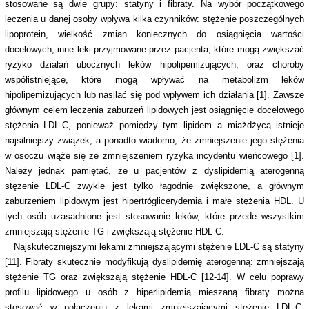
stosowane są dwie grupy: statyny i fibraty. Na wybór początkowego
leczenia u danej osoby wpływa kilka czynników: stężenie poszczególnych
lipoprotein, wielkość zmian koniecznych do osiągnięcia wartości
docelowych, inne leki przyjmowane przez pacjenta, które mogą zwiększać
ryzyko działań ubocznych leków hipolipemizujących, oraz choroby
współistniejące, które mogą wpływać na metabolizm leków
hipolipemizujących lub nasilać się pod wpływem ich działania [1]. Zawsze
głównym celem leczenia zaburzeń lipidowych jest osiągnięcie docelowego
stężenia LDL-C, ponieważ pomiędzy tym lipidem a miażdżycą istnieje
najsilniejszy związek, a ponadto wiadomo, że zmniejszenie jego stężenia
w osoczu wiąże się ze zmniejszeniem ryzyka incydentu wieńcowego [1].
Należy jednak pamiętać, że u pacjentów z dyslipidemią aterogenną
stężenie LDL-C zwykle jest tylko łagodnie zwiększone, a głównym
zaburzeniem lipidowym jest hipertróglicerydemia i małe stężenia HDL. U
tych osób uzasadnione jest stosowanie leków, które przede wszystkim
zmniejszają stężenie TG i zwiększają stężenie HDL-C.
Najskuteczniejszymi lekami zmniejszającymi stężenie LDL-C są statyny
[11]. Fibraty skutecznie modyfikują dyslipidemię aterogenną: zmniejszają
stężenie TG oraz zwiększają stężenie HDL-C [12-14]. W celu poprawy
profilu lipidowego u osób z hiperlipidemią mieszaną fibraty można
stosować w połączeniu z lekami zmniejszającymi stężenie LDL-C.