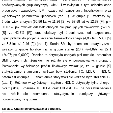
porównywanych grup dotyczyły: wieku i w związku z tym odsetka osób
pracujących zawodowo, BMI, czasu od rozpoznania hiperlipidemii oraz
wyjściowych parametrów lipidowych (tab. 1). W grupie [S] większy był
średni wiek chorych (60,86 lat +/-11,26 [S] vs 57,58 lat +/-12,87 [F]; p =
0,0075), jak również odsetek chorych nie pracujących zawodowo (52,6%
[S] vs 42,5% [F]) oraz dłuższy był średni czas od rozpoznania
hiperlipidemii do podjęcia leczenia farmakologicznego (4,96 lat +/-3,8 [S]
vs 3,8 lat +/- 2,46 [F]) (tab. 1). Średni BMI był znamiennie statystycznie
wyższy w grupie fibratów niż w grupie statyn (28,7 +/-4,897 vs 27,1
+/4,07; p= 0,0009). Różnica ta dotyczyła chorych płci męskiej, natomiast
BMI chorych płci żeńskiej nie różniło się w porównywanych grupach.
Porównanie wyjściowego profilu lipidowego wskazuje, że w grupie [S]
statystycznie znamiennie wyższe były stężenia TC, LDL-C i HDL-C,
natomiast w grupie [F] znamiennie statystycznie wyższe było stężenie TG
(tab. 1). Różnice w wyjściowym stężeniu HDL-C dotyczyły tylko chorych
płci męskiej. Stosunek TC/HDL-C oraz LDL-C/HDL-C na początku badania
nie różnił się znamiennie statystycznie pomiędzy głównymi
porównywanymi grupami.
Tabela 1. Charakterystyka badanej populacji.