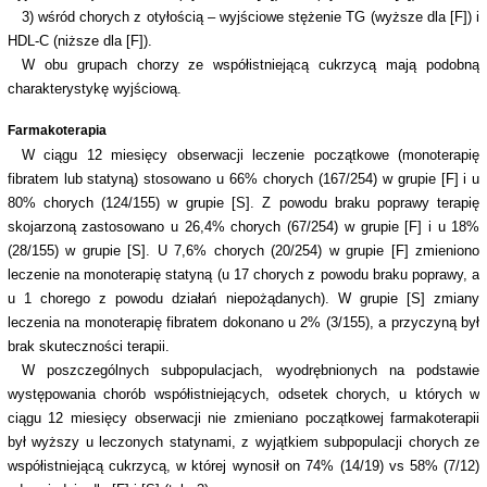
3) wśród chorych z otyłością – wyjściowe stężenie TG (wyższe dla [F]) i
HDL-C (niższe dla [F]).
W obu grupach chorzy ze współistniejącą cukrzycą mają podobną
charakterystykę wyjściową.
Farmakoterapia
W ciągu 12 miesięcy obserwacji leczenie początkowe (monoterapię
fibratem lub statyną) stosowano u 66% chorych (167/254) w grupie [F] i u
80% chorych (124/155) w grupie [S]. Z powodu braku poprawy terapię
skojarzoną zastosowano u 26,4% chorych (67/254) w grupie [F] i u 18%
(28/155) w grupie [S]. U 7,6% chorych (20/254) w grupie [F] zmieniono
leczenie na monoterapię statyną (u 17 chorych z powodu braku poprawy, a
u 1 chorego z powodu działań niepożądanych). W grupie [S] zmiany
leczenia na monoterapię fibratem dokonano u 2% (3/155), a przyczyną był
brak skuteczności terapii.
W poszczególnych subpopulacjach, wyodrębnionych na podstawie
występowania chorób współistniejących, odsetek chorych, u których w
ciągu 12 miesięcy obserwacji nie zmieniano początkowej farmakoterapii
był wyższy u leczonych statynami, z wyjątkiem subpopulacji chorych ze
współistniejącą cukrzycą, w której wynosił on 74% (14/19) vs 58% (7/12)