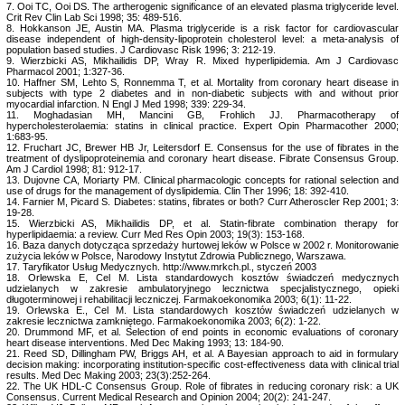
7. Ooi TC, Ooi DS. The artherogenic significance of an elevated plasma triglyceride level.
Crit Rev Clin Lab Sci 1998; 35: 489-516.
8. Hokkanson JE, Austin MA. Plasma triglyceride is a risk factor for cardiovascular
disease independent of high-density-lipoprotein cholesterol level: a meta-analysis of
population based studies. J Cardiovasc Risk 1996; 3: 212-19.
9. Wierzbicki AS, Mikhailidis DP, Wray R. Mixed hyperlipidemia. Am J Cardiovasc
Pharmacol 2001; 1:327-36.
10. Haffner SM, Lehto S, Ronnemma T, et al. Mortality from coronary heart disease in
subjects with type 2 diabetes and in non-diabetic subjects with and without prior
myocardial infarction. N Engl J Med 1998; 339: 229-34.
11. Moghadasian MH, Mancini GB, Frohlich JJ. Pharmacotherapy of
hypercholesterolaemia: statins in clinical practice. Expert Opin Pharmacother 2000;
1:683-95.
12. Fruchart JC, Brewer HB Jr, Leitersdorf E. Consensus for the use of fibrates in the
treatment of dyslipoproteinemia and coronary heart disease. Fibrate Consensus Group.
Am J Cardiol 1998; 81: 912-17.
13. Dujovne CA, Moriarty PM. Clinical pharmacologic concepts for rational selection and
use of drugs for the management of dyslipidemia. Clin Ther 1996; 18: 392-410.
14. Farnier M, Picard S. Diabetes: statins, fibrates or both? Curr Atheroscler Rep 2001; 3:
19-28.
15. Wierzbicki AS, Mikhailidis DP, et al. Statin-fibrate combination therapy for
hyperlipidaemia: a review. Curr Med Res Opin 2003; 19(3): 153-168.
16. Baza danych dotycząca sprzedaży hurtowej leków w Polsce w 2002 r. Monitorowanie
zużycia leków w Polsce, Narodowy Instytut Zdrowia Publicznego, Warszawa.
17. Taryfikator Usług Medycznych. http://www.mrkch.pl., styczeń 2003
18. Orlewska E, Cel M. Lista standardowych kosztów świadczeń medycznych
udzielanych w zakresie ambulatoryjnego lecznictwa specjalistycznego, opieki
długoterminowej i rehabilitacji leczniczej. Farmakoekonomika 2003; 6(1): 11-22.
19. Orlewska E., Cel M. Lista standardowych kosztów świadczeń udzielanych w
zakresie lecznictwa zamkniętego. Farmakoekonomika 2003; 6(2): 1-22.
20. Drummond MF, et al. Selection of end points in economic evaluations of coronary
heart disease interventions. Med Dec Making 1993; 13: 184-90.
21. Reed SD, Dillingham PW, Briggs AH, et al. A Bayesian approach to aid in formulary
decision making: incorporating institution-specific cost-effectiveness data with clinical trial
results. Med Dec Making 2003; 23(3):252-264.
22. The UK HDL-C Consensus Group. Role of fibrates in reducing coronary risk: a UK
Consensus. Current Medical Research and Opinion 2004; 20(2): 241-247.