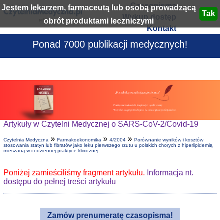
Czasopisma
Jestem lekarzem, farmaceutą lub osobą prowadzącą
Wykup dostęp
obrót produktami leczniczymi
Kontakt
Ponad 7000 publikacji medycznych!
Artykuły w Czytelni Medycznej o SARS-CoV-2/Covid-19
»
»
»
Czytelnia Medyczna
Farmakoekonomika
4/2004
Porównanie wyników i kosztów
stosowania statyn lub fibratów jako leku pierwszego rzutu u polskich chorych z hiperlipidemią
mieszaną w codziennej praktyce klinicznej
Poniżej zamieściliśmy fragment artykułu.
Informacja nt.
dostępu do pełnej treści artykułu
Zamów prenumeratę czasopisma!