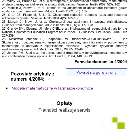
23. Willey VJ, Bullano MF, et al. A retrospective, observational cohort study of the effects
of statin therapy on lipid levels in a naturalistic setting. Value in Health 2002, 5(3): 162.
24. Menzin J, Brown J, et al. Trends in the attainment of cholesterol treatment goals:
evidence from managed care. Value in Health 2002, 5(3): 162.
25. Graff JS, Plante M, Smith D. Cholesterol reduction success rates and resource
utilization by gender. Value in Health 2001 4(2): 105-106.
26. Menzin J, Brown J, et al. Cholesterol goal attainment in patients with diabetes:
evidence from managed care. Value in health 2003, 6(3): 177-178.
27. Grundy SM., Cleeman JI., Merz CNB., et al.: Implications of recent clinical trials for the
National Cholesterol Education Program Adult Panel III Guidelines. Circulation, 2004, 110:
227-239.
28. Kłosiewicz-Latoszek L., Respondek W., Białobrzeska-Paluszkiewicz J., i in.:
Skutecznośc i bezpieczeństwo terapii skojarzonej statynami i fibratami w porównaniu z
monoterapią u chorych z hiperlipidemią mieszaną i wysokim ryzykiem choroby
niedokrwiennej serca. Pol. Merk. Lek. 2003, XV, 85: 42-46.
29. Johnes PH.: Statins as the cornestone of drug therapy for dyslipidemia: monotherapy
and combination therapy options. Am. Heart J., 2004, 148: S9-13.
Farmakoekonomika 4/2004
Powrót na górę strony
Pozostałe artykuły z
numeru 4/2004:
Modele matematyczne w farmakoekonomice
Opłaty
Płatności realizuje serwis