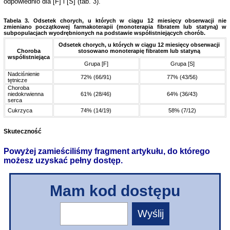
odpowiednio dla [F] i [S] (tab. 3).
Tabela 3. Odsetek chorych, u których w ciągu 12 miesięcy obserwacji nie
zmieniano początkowej farmakoterapii (monoterapia fibratem lub statyną) w
subpopulacjach wyodrębnionych na podstawie współistniejących chorób.
Odsetek chorych, u których w ciągu 12 miesięcy obserwacji
Choroba
stosowano monoterapię fibratem lub statyną
współistniejąca
Grupa [F]
Grupa [S]
Nadciśnienie
72% (66/91)
77% (43/56)
tętnicze
Choroba
niedokrwienna
61% (28/46)
64% (36/43)
serca
Cukrzyca
74% (14/19)
58% (7/12)
Skuteczność
Powyżej zamieściliśmy fragment artykułu, do którego
możesz uzyskać pełny dostęp.
Mam kod dostępu