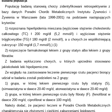
Badana populacja
Populację badaną stanowią chorzy zidentyfikowani retrospektywnie z
bazy danych Poradni Chorób Metabolicznych Instytutu Żywności i
Żywienia w Warszawie (lata 1998-2001) na podstawie następujących
kryteriów:
1) rozpoznana hiperlipidemia mieszana (wyjściowe stężenie cholesterolu
całkowitego (TC)
ł
200 mg/dl (5,2 mmol/l) i wyjściowe stężenie
trójglicerydów (TG)
ł
180 mg/dl (2 mmol/l), a u chorych ze współistniejącą
cukrzycą> 150 mg/dl (1,7 mmol/l),) (1)
2) rozpoczęcie farmakoterapii lekiem z grupy statyn albo lekiem z grupy
fibratów.
Z badania wykluczono chorych, u których uprzednio stosowano
jakiekolwiek leki hipolipemiczne.
Ze względu na zastosowane leczenie pierwszego rzutu pacjenci biorący
udział w badaniu zostali podzieleni na 2 grupy:
1) grupa, w której lekiem pierwszego rzutu były statyny (S),
(simwastatyna w dawce 20-40 mg/d, atorwastatyna w dawce 20-40 mg/d)
2) grupa, w której lekiem pierwszego rzutu były fibraty (F). (fenofibrat w
dawce 200 mg/d, ciprofibrat w dawce 100 mg/d).
Należy dodać, że pacjenci leczeni w Poradni Chorób Metabolicznych
charakteryzują się złożonymi i ciężkimi zaburzeniami lipidowymi.