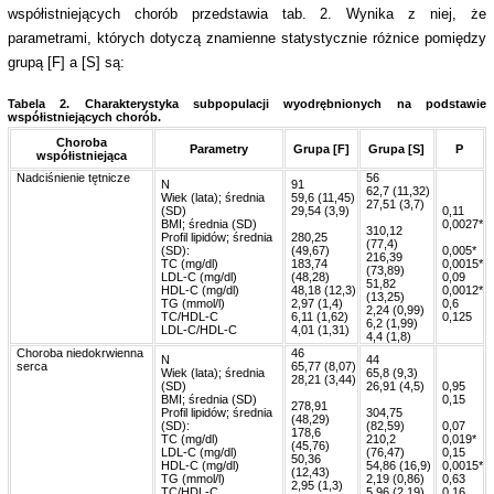
współistniejących chorób przedstawia tab. 2. Wynika z niej, że
parametrami, których dotyczą znamienne statystycznie różnice pomiędzy
grupą [F] a [S] są:
Tabela 2. Charakterystyka subpopulacji wyodrębnionych na podstawie
współistniejących chorób.
Choroba
Parametry
Grupa [F]
Grupa [S]
P
współistniejąca
Nadciśnienie tętnicze
56
N
91
62,7 (11,32)
Wiek (lata); średnia
59,6 (11,45)
27,51 (3,7)
(SD)
29,54 (3,9)
0,11
BMI; średnia (SD)
0,0027*
310,12
Profil lipidów; średnia
280,25
(77,4)
(SD):
(49,67)
0,005*
216,39
TC (mg/dl)
183,74
0,0015*
(73,89)
LDL-C (mg/dl)
(48,28)
0,09
51,82
HDL-C (mg/dl)
48,18 (12,3)
0,0012*
(13,25)
TG (mmol/l)
2,97 (1,4)
0,6
2,24 (0,99)
TC/HDL-C
6,11 (1,62)
0,125
6,2 (1,99)
LDL-C/HDL-C
4,01 (1,31)
4,4 (1,8)
Choroba niedokrwienna
46
N
44
serca
65,77 (8,07)
Wiek (lata); średnia
65,8 (9,3)
28,21 (3,44)
(SD)
26,91 (4,5)
0,95
BMI; średnia (SD)
0,15
278,91
Profil lipidów; średnia
304,75
(48,29)
(SD):
(82,59)
0,07
178,6
TC (mg/dl)
210,2
0,019*
(45,76)
LDL-C (mg/dl)
(76,47)
0,15
50,36
HDL-C (mg/dl)
54,86 (16,9)
0,0015*
(12,43)
TG (mmol/l)
2,19 (0,86)
0,63
2,95 (1,3)
TC/HDL-C
5,96 (2,19)
0,16