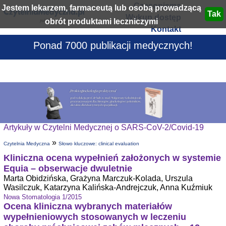
Czasopisma
Jestem lekarzem, farmaceutą lub osobą prowadzącą
Wykup dostęp
obrót produktami leczniczymi
Kontakt
Ponad 7000 publikacji medycznych!
Artykuły w Czytelni Medycznej o SARS-CoV-2/Covid-19
»
Czytelnia Medyczna
Słowo kluczowe: clinical evaluation
Kliniczna ocena wypełnień założonych w systemie
Equia – obserwacje dwuletnie
Marta Obidzińska, Grażyna Marczuk-Kolada, Urszula
Wasilczuk, Katarzyna Kalińska-Andrejczuk, Anna Kuźmiuk
Nowa Stomatologia 1/2015
Ocena kliniczna wybranych materiałów
wypełnieniowych stosowanych w leczeniu