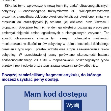
dostępne.
Kilka lat temu wprowadzono nową technikę badań ultrasonograficznych
odbytnicy – endosonografię trójwymiarową 3D. Wielopłaszczyznowa
prezentacja umożliwia dokładne określenie lokalizacji określonej zmiany w
stosunku do otaczających ją struktur, jej wielkości oraz kształtu i
propagacji. Specjalne techniki renderingu objętości pozwalają precyzyjnie
zmierzyć objętość zmian ogniskowych o nieregularnych zarysach. Ten
sposób obrazowania stwarza tym samym potencjalne możliwości
monitorowania wielkości raków odbytnicy w trakcie leczenia i dokładnego
określania typu ropni i przetok odbytu oraz stopni zaawansowania raków
odbytnicy. W przedstawionej pracy porównano skuteczność badania
endosonograficznego 2D z 3D w rozpoznawaniu poszczególnych typów
przetok i ropni odbytu oraz stopni zaawansowania raków odbytnicy.
Powyżej zamieściliśmy fragment artykułu, do którego
możesz uzyskać pełny dostęp.
Mam kod dostępu