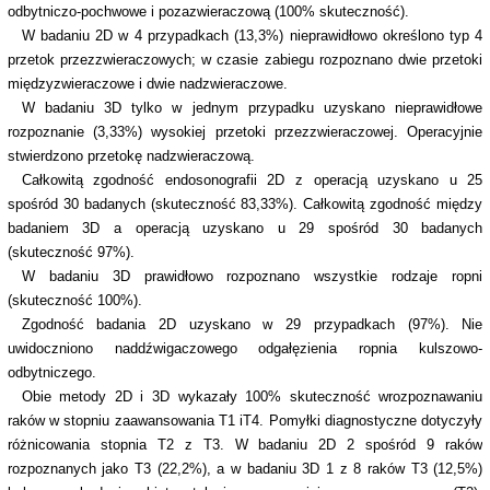
odbytniczo-pochwowe i pozazwieraczową (100% skuteczność).
W badaniu 2D w 4 przypadkach (13,3%) nieprawidłowo określono typ 4
przetok przezzwieraczowych; w czasie zabiegu rozpoznano dwie przetoki
międzyzwieraczowe i dwie nadzwieraczowe.
W badaniu 3D tylko w jednym przypadku uzyskano nieprawidłowe
rozpoznanie (3,33%) wysokiej przetoki przezzwieraczowej. Operacyjnie
stwierdzono przetokę nadzwieraczową.
Całkowitą zgodność endosonografii 2D z operacją uzyskano u 25
spośród 30 badanych (skuteczność 83,33%). Całkowitą zgodność między
badaniem 3D a operacją uzyskano u 29 spośród 30 badanych
(skuteczność 97%).
W badaniu 3D prawidłowo rozpoznano wszystkie rodzaje ropni
(skuteczność 100%).
Zgodność badania 2D uzyskano w 29 przypadkach (97%). Nie
uwidoczniono naddźwigaczowego odgałęzienia ropnia kulszowo-
odbytniczego.
Obie metody 2D i 3D wykazały 100% skuteczność wrozpoznawaniu
raków w stopniu zaawansowania T1 iT4. Pomyłki diagnostyczne dotyczyły
różnicowania stopnia T2 z T3. W badaniu 2D 2 spośród 9 raków
rozpoznanych jako T3 (22,2%), a w badaniu 3D 1 z 8 raków T3 (12,5%)