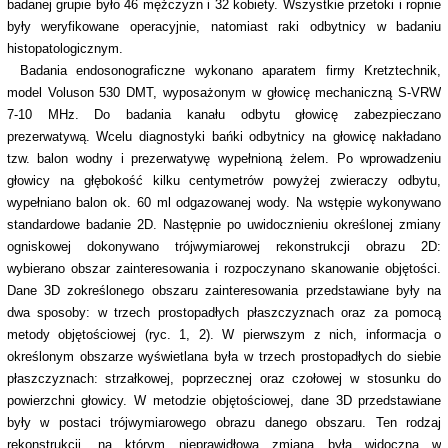
badanej grupie było 46 mężczyzn i 32 kobiety. Wszystkie przetoki i ropnie
były weryfikowane operacyjnie, natomiast raki odbytnicy w badaniu
histopatologicznym.
Badania endosonograficzne wykonano aparatem firmy Kretztechnik,
model Voluson 530 DMT, wyposażonym w głowicę mechaniczną S-VRW
7-10 MHz. Do badania kanału odbytu głowicę zabezpieczano
prezerwatywą. Wcelu diagnostyki bańki odbytnicy na głowicę nakładano
tzw. balon wodny i prezerwatywę wypełnioną żelem. Po wprowadzeniu
głowicy na głębokość kilku centymetrów powyżej zwieraczy odbytu,
wypełniano balon ok. 60 ml odgazowanej wody. Na wstępie wykonywano
standardowe badanie 2D. Następnie po uwidocznieniu określonej zmiany
ogniskowej dokonywano trójwymiarowej rekonstrukcji obrazu 2D:
wybierano obszar zainteresowania i rozpoczynano skanowanie objętości.
Dane 3D zokreślonego obszaru zainteresowania przedstawiane były na
dwa sposoby: w trzech prostopadłych płaszczyznach oraz za pomocą
metody objętościowej (ryc. 1, 2). W pierwszym z nich, informacja o
określonym obszarze wyświetlana była w trzech prostopadłych do siebie
płaszczyznach: strzałkowej, poprzecznej oraz czołowej w stosunku do
powierzchni głowicy. W metodzie objętościowej, dane 3D przedstawiane
były w postaci trójwymiarowego obrazu danego obszaru. Ten rodzaj
rekonstrukcji, na którym nieprawidłowa zmiana była widoczna w