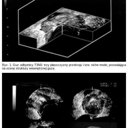
Ryc. 1. Guz odbytnicy T3N0: trzy płaszczyzny przekroju i tzw. niche mode, pozwalająca
na ocenę struktury wewnętrznej guza.