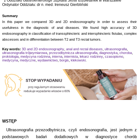
z Oddziału Gastroenterologii Szpitala Sióstr Elżbietanek w Warszawie
Ordynator Oddziału: dr n. med. Ireneusz Gierbliński
Summary
In this paper we compared 3D and 2D endosonography in order to assess their
usefulness in the diagnostic of anal diseases. We found high accuracy of 3D
endosonography in classification of transsphincteric and intersphincteric fistulas, complex
abscesses and in differentiation between T2 and T3 rectal tumors.
Key words:
3D and 2D endosonography
,
anal and rectal diseases
,
ultrasonografia
,
ultrasonografia trójwymiarowa
,
przezodbytnicza ultrasonografia
,
diagnostyka
,
choroba
,
proktologia
,
medycyna rodzinna
,
interna
,
internista
,
lekarz rodzinny
,
czasopismo
,
medycyna
,
medyczne
,
wydawnictwo
,
borgis
,
klekowski
.
WSTĘP
Ultrasonografia przezodbytnicza, czyli endosonografia, jest jednym z
podstawowych badań dodatkowych w diagnostyce chorób