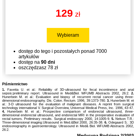
129
zł
Wybieram
dostęp do tego i pozostałych ponad 7000
artykułów
dostęp na
90 dni
oszczędzasz 78 zł
Piśmiennictwo
1.
Favetta U. et al.: Reliability of 3D-ultrasound for fecal incontinence and anal
sepsis:preliminary report. Ultrasound in Med&Biol. WFUMB Abstracts 2002, 26:2.
2.
Hunerbein M. et al.: Evaluation and biopsy of recurrent rectal cancer using three-
dimensional endosonography. Dis. Colon. Rectum. 1996, 39:1373-780.
3.
Hunerbein M. et
al.: 3-D ultrasound for the evaluation of malignant diseases. A reprint from surgical
technology international V. Surgical Overview, Universal Medical Press, Inc. 1996, 43-47.
4.
Hunerbein M. et al.: Prospective comparison of endorectal ultrasound, three-
dimensional endorectal ultrasound, and endorectal MRI in the preoperative evaluation of
rectal tumors. Preliminary results. Surgical endoscopy 2000, 14:1005-9.
5.
Nelson T.R.:
Three-dimensional imaging.Ultrasound in Med.&Biol 2000, 26:35-38.
6.
Odegaard S.: 3D
endosonography in gastroenterology. Ultrasound in Med& Biol. WFUMB Abstracts 2002,
26:2.
Medycyna Rodzinna 2/2003