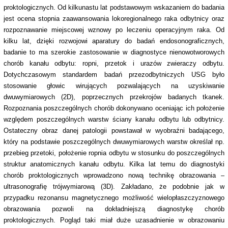
proktologicznych. Od kilkunastu lat podstawowym wskazaniem do badania
jest ocena stopnia zaawansowania lokoregionalnego raka odbytnicy oraz
rozpoznawanie miejscowej wznowy po leczeniu operacyjnym raka. Od
kilku lat, dzięki rozwojowi aparatury do badań endosonograficznych,
badanie to ma szerokie zastosowanie w diagnostyce nienowotworowych
chorób kanału odbytu: ropni, przetok i urazów zwieraczy odbytu.
Dotychczasowym standardem badań przezodbytniczych USG było
stosowanie głowic wirujących pozwalających na uzyskiwanie
dwuwymiarowych (2D), poprzecznych przekrojów badanych tkanek.
Rozpoznania poszczególnych chorób dokonywano oceniając ich położenie
względem poszczególnych warstw ściany kanału odbytu lub odbytnicy.
Ostateczny obraz danej patologii powstawał w wyobraźni badającego,
który na podstawie poszczególnych dwuwymiarowych warstw określał np.
przebieg przetoki, położenie ropnia odbytu w stosunku do poszczególnych
struktur anatomicznych kanału odbytu. Kilka lat temu do diagnostyki
chorób proktologicznych wprowadzono nową technikę obrazowania –
ultrasonografię trójwymiarową (3D). Zakładano, że podobnie jak w
przypadku rezonansu magnetycznego możliwość wielopłaszczyznowego
obrazowania pozwoli na dokładniejszą diagnostykę chorób
proktologicznych. Pogląd taki miał duże uzasadnienie w obrazowaniu