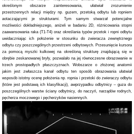
określonym obszarze zainteresowania, ułatwiał zrozumienie
przestrzennych relacji między np. guzem, przetoką odbytu lub ropniem
aotaczającymi je strukturami. Tym samym stwarzał potencjalne
możliwości dokładniejszego, aniżeli w badaniu 2D, różnicowania stopni
zaawansowania raka (T1-T4) oraz określania typów przetok i ropni odbytu
uwidaczniając ich położenie w stosunku do zwieracza zewnętrznego
odbytu czy poszczególnych przestrzeni odbytowych. Przesunięcie kursora
za pomocą myszki kulkowej na określoną strukturę znajdującą się w
obrębie zeskanowanej bryły, pozwalało na jej równoczesne obrazowanie w
trzech prostopadłych płaszczyznach. Wobszarze o złożonej anatomii
jakim jest zwłaszcza kanał odbytu ten sposób obrazowania ułatwiał
wsposób istotny ocenę położenia np. ropnia i przetoki do zwieraczy odbytu
(które jest podstawą ich klasyfikacji), awprzypadku odbytnicy – guza do
poszczególnych warstw ściany odbytnicy, do naczyń, narządów rodnych,
pęcherza moczowego i pęcherzyków nasiennych.