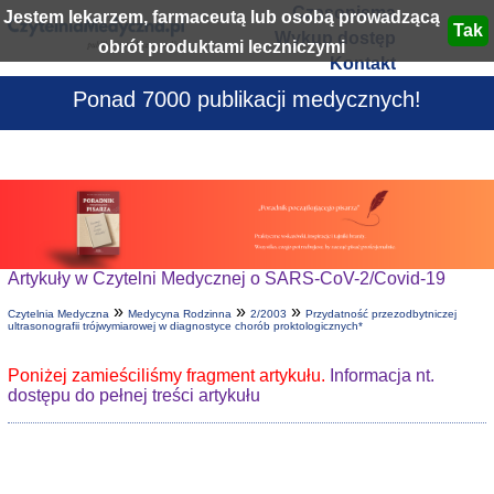
Czasopisma
Jestem lekarzem, farmaceutą lub osobą prowadzącą
Wykup dostęp
obrót produktami leczniczymi
Kontakt
Ponad 7000 publikacji medycznych!
Artykuły w Czytelni Medycznej o SARS-CoV-2/Covid-19
»
»
»
Czytelnia Medyczna
Medycyna Rodzinna
2/2003
Przydatność przezodbytniczej
ultrasonografii trójwymiarowej w diagnostyce chorób proktologicznych*
Poniżej zamieściliśmy fragment artykułu.
Informacja nt.
dostępu do pełnej treści artykułu