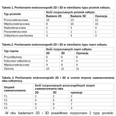
Tabela 1. Porównanie endosonografii 2D i 3D w określaniu typu przetok odbytu.
Ilość rozpoznanych przetok odbytu
Typ przetoki
Badanie 2D
Badanie 3D
Operacja
Przezzwieraczowa
16
13
12
Międzyzwieraczowa
8
10
10
Nadzwieraczowa
2
3
4
Pozazwieraczowa
1
1
1
Odbytniczo-pochwowa
3
3
3
Tabela 2. Porównanie endosonografii 2D i 3D w określaniu typu ropni odbytu.
Ilość rozpoznanych ropni odbytu
Typ ropnia
2D
3D
Operacja
Przyodbytowy
6
6
6
Kulszowo-odbytniczy
5
4
4
Międzyzwieraczowy
9
9
9
Złożony
10
11
11
Tabela 3. Porównanie endosonografii 2D i 3D w ocenie stopnia zaawansowania
raka odbytnicy.
Ilość rozpoznanych poszczególnych stopni
Stopień
zaawansowania raka
zaawansowania
2D
3D
operacja
T1
2
2
2
T2
4
5
6
T3
9
8
7
T4
3
3
3
W obu badaniach 2D i 3D prawidłowo rozpoznano 2 typy przetok: