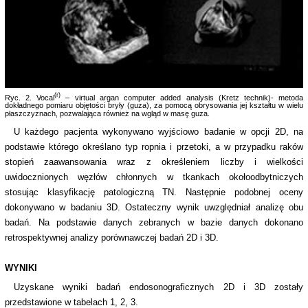
(r)
Ryc. 2. Vocal
– virtual argan computer added analysis (Kretz technik)- metoda
dokładnego pomiaru objętości bryły (guza), za pomocą obrysowania jej kształtu w wielu
płaszczyznach, pozwalająca również na wgląd w masę guza.
U każdego pacjenta wykonywano wyjściowo badanie w opcji 2D, na
podstawie którego określano typ ropnia i przetoki, a w przypadku raków
stopień zaawansowania wraz z określeniem liczby i wielkości
uwidocznionych węzłów chłonnych w tkankach okołoodbytniczych
stosując klasyfikację patologiczną TN. Następnie podobnej oceny
dokonywano w badaniu 3D. Ostateczny wynik uwzględniał analizę obu
badań. Na podstawie danych zebranych w bazie danych dokonano
retrospektywnej analizy porównawczej badań 2D i 3D.
WYNIKI
Uzyskane wyniki badań endosonograficznych 2D i 3D zostały
przedstawione w tabelach 1, 2, 3.