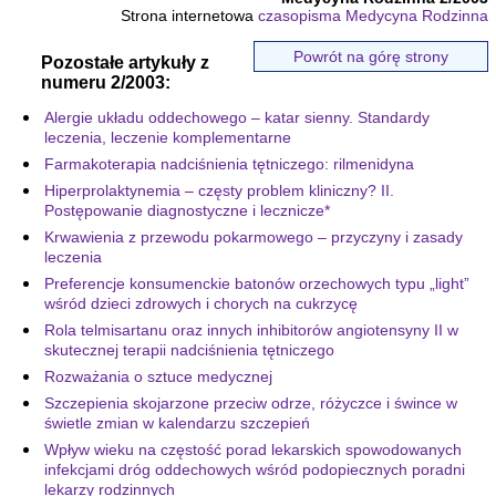
Strona internetowa
czasopisma Medycyna Rodzinna
Powrót na górę strony
Pozostałe artykuły z
numeru 2/2003:
Alergie układu oddechowego – katar sienny. Standardy
leczenia, leczenie komplementarne
Farmakoterapia nadciśnienia tętniczego: rilmenidyna
Hiperprolaktynemia – częsty problem kliniczny? II.
Postępowanie diagnostyczne i lecznicze*
Krwawienia z przewodu pokarmowego – przyczyny i zasady
leczenia
Preferencje konsumenckie batonów orzechowych typu „light”
wśród dzieci zdrowych i chorych na cukrzycę
Rola telmisartanu oraz innych inhibitorów angiotensyny II w
skutecznej terapii nadciśnienia tętniczego
Rozważania o sztuce medycznej
Szczepienia skojarzone przeciw odrze, różyczce i śwince w
świetle zmian w kalendarzu szczepień
Wpływ wieku na częstość porad lekarskich spowodowanych
infekcjami dróg oddechowych wśród podopiecznych poradni
lekarzy rodzinnych