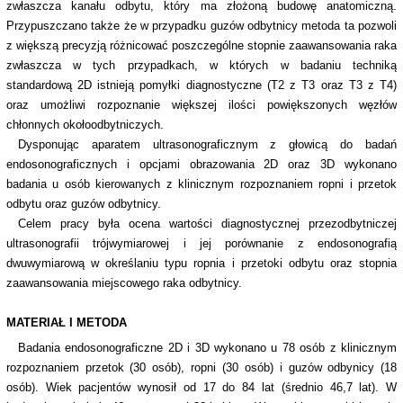
zwłaszcza kanału odbytu, który ma złożoną budowę anatomiczną.
Przypuszczano także że w przypadku guzów odbytnicy metoda ta pozwoli
z większą precyzją różnicować poszczególne stopnie zaawansowania raka
zwłaszcza w tych przypadkach, w których w badaniu techniką
standardową 2D istnieją pomyłki diagnostyczne (T2 z T3 oraz T3 z T4)
oraz umożliwi rozpoznanie większej ilości powiększonych węzłów
chłonnych okołoodbytniczych.
Dysponując aparatem ultrasonograficznym z głowicą do badań
endosonograficznych i opcjami obrazowania 2D oraz 3D wykonano
badania u osób kierowanych z klinicznym rozpoznaniem ropni i przetok
odbytu oraz guzów odbytnicy.
Celem pracy była ocena wartości diagnostycznej przezodbytniczej
ultrasonografii trójwymiarowej i jej porównanie z endosonografią
dwuwymiarową w określaniu typu ropnia i przetoki odbytu oraz stopnia
zaawansowania miejscowego raka odbytnicy.
MATERIAŁ I METODA
Badania endosonograficzne 2D i 3D wykonano u 78 osób z klinicznym
rozpoznaniem przetok (30 osób), ropni (30 osób) i guzów odbynicy (18
osób). Wiek pacjentów wynosił od 17 do 84 lat (średnio 46,7 lat). W