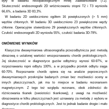
były w badaniu histopatologicznym mniej zaawansowane (T2).
Skuteczność endosonografii 2D wróżnicowaniu stopni T2 i T3 wyniosła
66,6%, a badania 3D 83,3%.
W badaniu 2D uwidoczniono ogółem 16 powiększonych (> 5 mm)
węzłów chłonnych. W badaniu 3D uwidoczniono 23 powiększone węzły
chłonne. Operacyjnie stwierdzono 29 powiększonych węzłów chłonnych.
Czułość endosonografii 2D wyniosła 55%, czułość badania 3D-79%.
OMÓWIENIE WYNIKÓW
Klasyczna dwuwymiarowa ultrasonografia przezodbytnicza jest metodą
obrazową o ustalonej wartości wrozpoznawaniu chorób proktologicznych.
Jej skuteczność w diagnostyce guzów odbytnicy wynosi 60-97%, w
rozpoznawaniu ropni odbytu 100%, a w przypadku przetok odbytu sięga
60-70%. Rozpoznanie chorób opiera się na analizie poprzecznych
dwuwymiarowych przekrojów badanych zmian bez możliwości oceny w
innych płaszczyznach, jak ma to miejsce w badaniu rezonansem
magnetycznym. Z tego też względu rezonans, obok zdolności do
różnicowania tkanek (swoistości tkankowej), z uwagi na możliwość
obrazowania w kilku płaszczyznach jest uznawany za metodę z wyboru w
diagnostyce chorób proktologicznych. Jest to jednak badanie drogie i mało