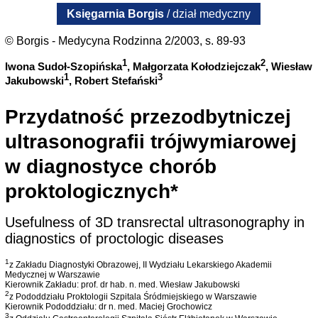
Księgarnia Borgis
/ dział medyczny
© Borgis - Medycyna Rodzinna 2/2003, s. 89-93
1
2
Iwona Sudoł-Szopińska
, Małgorzata Kołodziejczak
, Wiesław
1
3
Jakubowski
, Robert Stefański
Przydatność przezodbytniczej
ultrasonografii trójwymiarowej
w diagnostyce chorób
proktologicznych*
Usefulness of 3D transrectal ultrasonography in
diagnostics of proctologic diseases
1
z Zakładu Diagnostyki Obrazowej, II Wydziału Lekarskiego Akademii
Medycznej w Warszawie
Kierownik Zakładu: prof. dr hab. n. med. Wiesław Jakubowski
2
z Pododdziału Proktologii Szpitala Śródmiejskiego w Warszawie
Kierownik Pododdziału: dr n. med. Maciej Grochowicz
3