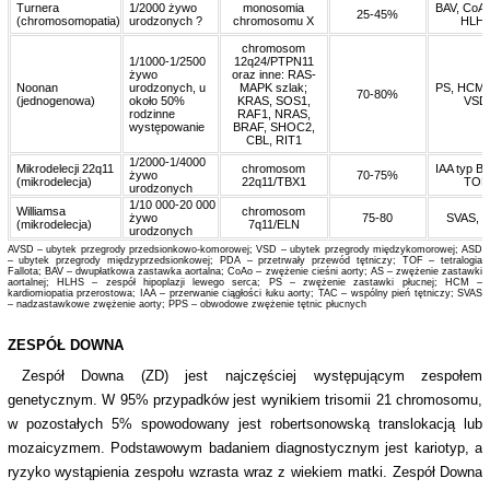
Turnera
1/2000 żywo
monosomia
BAV, CoAo
25-45%
(chromosomopatia)
urodzonych ?
chromosomu X
HLH
chromosom
1/1000-1/2500
12q24/PTPN11
żywo
oraz inne: RAS-
Noonan
urodzonych, u
MAPK szlak;
PS, HCM,
70-80%
(jednogenowa)
około 50%
KRAS, SOS1,
VSD
rodzinne
RAF1, NRAS,
występowanie
BRAF, SHOC2,
CBL, RIT1
1/2000-1/4000
Mikrodelecji 22q11
chromosom
IAA typ B,
żywo
70-75%
(mikrodelecja)
22q11/TBX1
TOF
urodzonych
1/10 000-20 000
Williamsa
chromosom
żywo
75-80
SVAS, 
(mikrodelecja)
7q11/ELN
urodzonych
AVSD – ubytek przegrody przedsionkowo-komorowej; VSD – ubytek przegrody międzykomorowej; ASD
– ubytek przegrody międzyprzedsionkowej; PDA – przetrwały przewód tętniczy; TOF – tetralogia
Fallota; BAV – dwupłatkowa zastawka aortalna; CoAo – zwężenie cieśni aorty; AS – zwężenie zastawki
aortalnej; HLHS – zespół hipoplazji lewego serca; PS – zwężenie zastawki płucnej; HCM –
kardiomiopatia przerostowa; IAA – przerwanie ciągłości łuku aorty; TAC – wspólny pień tętniczy; SVAS
– nadzastawkowe zwężenie aorty; PPS – obwodowe zwężenie tętnic płucnych
ZESPÓŁ DOWNA
Zespół Downa (ZD) jest najczęściej występującym zespołem
genetycznym. W 95% przypadków jest wynikiem trisomii 21 chromosomu,
w pozostałych 5% spowodowany jest robertsonowską translokacją lub
mozaicyzmem. Podstawowym badaniem diagnostycznym jest kariotyp, a
ryzyko wystąpienia zespołu wzrasta wraz z wiekiem matki. Zespół Downa