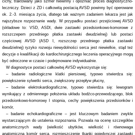
cichy, traktowany jako szmer niewinny i opóźniać proces diagnostyczno-
leczniczy. Dzieci z ZD i całkowitą postacią AVSD powinny być operowane
ok. 2.-3. miesiąca życia, dlatego tak ważnym zadaniem lekarza jest jak
najszybsze rozpoznanie wady. W przypadku postaci przejściowej AVSD
(składowe to: VSD, ASDI, dwie zastawki przedsionkowo-komorowe z
rozszczepem przedniego płatka zastawki dwudzielnej) lub postaci
częściowej AVSD (ASD I, rozszczep przedniego płatka zastawki
dwudzielnej) ryzyko rozwoju niewydolności serca jest niewielkie, stąd też
decyzje o kwalifikacji do kardiochirurgicznego leczenia operacyjnego mogą
być odroczone w czasie i podejmowane indywidualnie.
W diagnostyce postaci całkowitej AVSD wykorzystuje się:
– badanie radiologiczne klatki piersiowej, typowo stwierdza się:
powiększenie sylwetki serca, zwiększony przepływ płucny,
– badanie elektrokardiograficzne, typowo stwierdza się: lewogram
wynikający z odmiennego położenia układu bodźco-przewodzącego, blok
przedsionkowo-komorowy I stopnia, cechy powiększenia przedsionków i
komór,
– badanie echokardiograficzne – jest kluczowym badaniem zwykle
wystarczającym do ustalenia rozpoznania. Pozwala na ocenę szczegółów
anatomicznych wady (wielkość ubytków, wielkość i równowaga
anatomiczna komór serca, rozmieszczenie tkanki pojedynczej zastawki