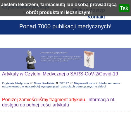
Czasopisma
Jestem lekarzem, farmaceutą lub osobą prowadzącą
Wykup dostęp
obrót produktami leczniczymi
Kontakt
Ponad 7000 publikacji medycznych!
Artykuły w Czytelni Medycznej o SARS-CoV-2/Covid-19
»
»
»
Czytelnia Medyczna
Nowa Pediatria
2/2017
Nieprawidłowości układu sercowo-
naczyniowego w najczęściej występujących zespołach genetycznych u dzieci
Poniżej zamieściliśmy fragment artykułu.
Informacja nt.
dostępu do pełnej treści artykułu