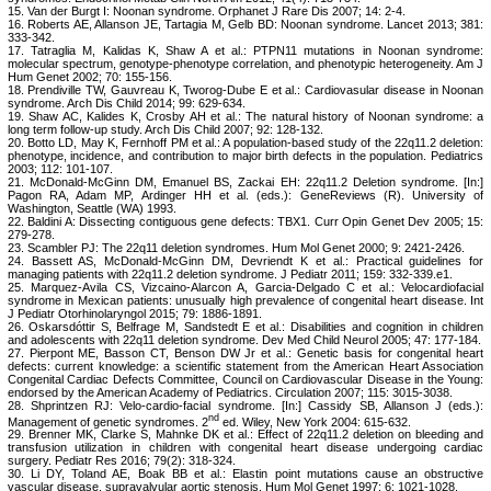
15. Van der Burgt I: Noonan syndrome. Orphanet J Rare Dis 2007; 14: 2-4.
16. Roberts AE, Allanson JE, Tartagia M, Gelb BD: Noonan syndrome. Lancet 2013; 381:
333-342.
17. Tatraglia M, Kalidas K, Shaw A et al.: PTPN11 mutations in Noonan syndrome:
molecular spectrum, genotype-phenotype correlation, and phenotypic heterogeneity. Am J
Hum Genet 2002; 70: 155-156.
18. Prendiville TW, Gauvreau K, Tworog-Dube E et al.: Cardiovasular disease in Noonan
syndrome. Arch Dis Child 2014; 99: 629-634.
19. Shaw AC, Kalides K, Crosby AH et al.: The natural history of Noonan syndrome: a
long term follow-up study. Arch Dis Child 2007; 92: 128-132.
20. Botto LD, May K, Fernhoff PM et al.: A population-based study of the 22q11.2 deletion:
phenotype, incidence, and contribution to major birth defects in the population. Pediatrics
2003; 112: 101-107.
21. McDonald-McGinn DM, Emanuel BS, Zackai EH: 22q11.2 Deletion syndrome. [In:]
Pagon RA, Adam MP, Ardinger HH et al. (eds.): GeneReviews (R). University of
Washington, Seattle (WA) 1993.
22. Baldini A: Dissecting contiguous gene defects: TBX1. Curr Opin Genet Dev 2005; 15:
279-278.
23. Scambler PJ: The 22q11 deletion syndromes. Hum Mol Genet 2000; 9: 2421-2426.
24. Bassett AS, McDonald-McGinn DM, Devriendt K et al.: Practical guidelines for
managing patients with 22q11.2 deletion syndrome. J Pediatr 2011; 159: 332-339.e1.
25. Marquez-Avila CS, Vizcaino-Alarcon A, Garcia-Delgado C et al.: Velocardiofacial
syndrome in Mexican patients: unusually high prevalence of congenital heart disease. Int
J Pediatr Otorhinolaryngol 2015; 79: 1886-1891.
26. Oskarsdóttir S, Belfrage M, Sandstedt E et al.: Disabilities and cognition in children
and adolescents with 22q11 deletion syndrome. Dev Med Child Neurol 2005; 47: 177-184.
27. Pierpont ME, Basson CT, Benson DW Jr et al.: Genetic basis for congenital heart
defects: current knowledge: a scientific statement from the American Heart Association
Congenital Cardiac Defects Committee, Council on Cardiovascular Disease in the Young:
endorsed by the American Academy of Pediatrics. Circulation 2007; 115: 3015-3038.
28. Shprintzen RJ: Velo-cardio-facial syndrome. [In:] Cassidy SB, Allanson J (eds.):
nd
Management of genetic syndromes. 2
ed. Wiley, New York 2004: 615-632.
29. Brenner MK, Clarke S, Mahnke DK et al.: Effect of 22q11.2 deletion on bleeding and
transfusion utilization in children with congenital heart disease undergoing cardiac
surgery. Pediatr Res 2016; 79(2): 318-324.
30. Li DY, Toland AE, Boak BB et al.: Elastin point mutations cause an obstructive
vascular disease, supravalvular aortic stenosis. Hum Mol Genet 1997; 6: 1021-1028.