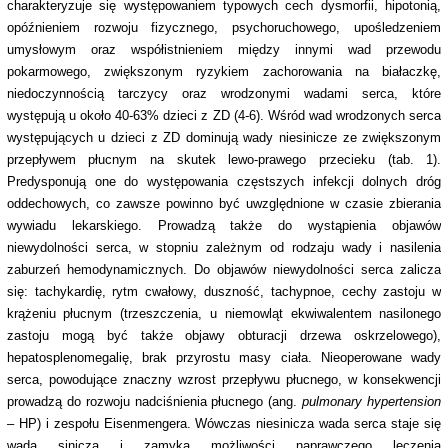
charakteryzuje się występowaniem typowych cech dysmorfii, hipotonią,
opóźnieniem rozwoju fizycznego, psychoruchowego, upośledzeniem
umysłowym oraz współistnieniem między innymi wad przewodu
pokarmowego, zwiększonym ryzykiem zachorowania na białaczkę,
niedoczynnością tarczycy oraz wrodzonymi wadami serca, które
występują u około 40-63% dzieci z ZD (4-6). Wśród wad wrodzonych serca
występujących u dzieci z ZD dominują wady niesinicze ze zwiększonym
przepływem płucnym na skutek lewo-prawego przecieku (tab. 1).
Predysponują one do występowania częstszych infekcji dolnych dróg
oddechowych, co zawsze powinno być uwzględnione w czasie zbierania
wywiadu lekarskiego. Prowadzą także do wystąpienia objawów
niewydolności serca, w stopniu zależnym od rodzaju wady i nasilenia
zaburzeń hemodynamicznych. Do objawów niewydolności serca zalicza
się: tachykardię, rytm cwałowy, duszność, tachypnoe, cechy zastoju w
krążeniu płucnym (trzeszczenia, u niemowląt ekwiwalentem nasilonego
zastoju mogą być także objawy obturacji drzewa oskrzelowego),
hepatosplenomegalię, brak przyrostu masy ciała. Nieoperowane wady
serca, powodujące znaczny wzrost przepływu płucnego, w konsekwencji
prowadzą do rozwoju nadciśnienia płucnego (ang.
pulmonary hypertension
– HP) i zespołu Eisenmengera. Wówczas niesinicza wada serca staje się
wadą siniczą i zamyka możliwości naprawczego leczenia