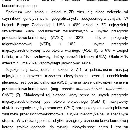
kardiochirurgicznego.
Spektrum wad serca u dzieci z ZD różni się nieco zależnie od
czynników genetycznych, geograficznych, socjodemograficznych. W
krajach Europy Zachodniej i USA u 43% dzieci z ZD najczęściej
stwierdzano wady poduszeczek wsierdziowych – ubytek przegrody
przedsionkowo-komorowej (AVSD), u 32% – ubytek przegrody
międzykomorowej (VSD), u 10% – ubytek przegrody
międzyprzedsionkowej typu otworu wtórnego (ASD II), u 6% – zespół
Fallota, a u 4% – izolowany drożny przewód tętniczy (PDA). Około 30%
dzieci z ZD ma kilka współwystępujących wad serca.
Najczęstszą wadą serca u dzieci z ZD, a jednocześnie niosącą
największe zagrożenie rozwojem niewydolności serca i nadciśnienia
płucnego, jest postać całkowita AVSD, zwana także całkowitym kanałem
przedsionkowo-komorowym (ang.
canalis atrioventricularis communis –
CAVC) (7). Składowymi tej złożonej wady serca są ubytek przegrody
międzyprzedsionkowej typu otworu pierwotnego (ASD I), napływowy
ubytek przegrody międzykomorowej (VSD) oraz pojedyncza wielopłatkowa
zastawka przedsionkowo-komorowa, zwykle niedomykalna w znacznym
stopniu. W całkowitej postaci ubytku przegrody przedsionkowo-komorowej
bardzo szybko dochodzi do rozwoju niewydolności serca i jest on