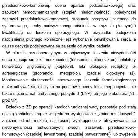
przedsionkowo-komorowej, ocena aparatu podzastawkowego) oraz
zaburzeń hemodynamicznych (stopień niedomykalności pojedynczej
zastawki przedsionkowo-komorowej, stosunek przepływu płucnego do
systemowego, cechy podwyższonego ciśnienia w krążeniu płucnym) i
kwalifikację do leczenia operacyjnego. W przypadku podejrzenia
nadciśnienia płucnego konieczne jest wykonanie cewnikowania serca, a
dalsze decyzje podejmowane są zależnie od wyniku badania.
W okresie przedoperacyjnym w objawowym leczeniu niewydolności
serca stosuje się leki moczopędne (furosemid, spironolakton), inhibitory
konwertazy angiotensyny (kaptopril), leki blokujące receptory β-
adrenergiczne (propranolol, metoprolol), rzadziej digoksynę (1).
Monitorowanie skuteczności stosowanego leczenia farmakologicznego
może odbywać się nie tylko na podstawie oceny klinicznej pacjenta, ale
także stężenia natriuretycznego peptydu B (BNP) lub jego prekursora (NT-
proBNP).
Dziecko z ZD po operacji kardiochirurgicznej wady pozostaje pod stałą
opieką kardiologiczną ze względu na występowanie „zmian resztkowych”.
Zależnie od ich rodzaju, najczęściej wynikającego z utrzymywania się
niedomykalności odtworzonych dwóch zastawek przedsionkowo-
komorowych (częściej lewostronnej, rzadziej prawostronnej) lub zwężenia