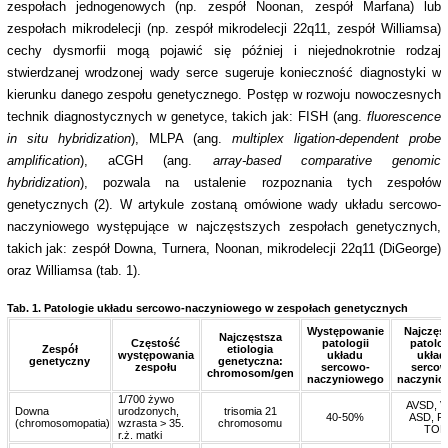
zespołach jednogenowych (np. zespół Noonan, zespół Marfana) lub
zespołach mikrodelecji (np. zespół mikrodelecji 22q11, zespół Williamsa)
cechy dysmorfii mogą pojawić się później i niejednokrotnie rodzaj
stwierdzanej wrodzonej wady serce sugeruje konieczność diagnostyki w
kierunku danego zespołu genetycznego. Postęp w rozwoju nowoczesnych
technik diagnostycznych w genetyce, takich jak: FISH (ang.
fluorescence
in situ hybridization
), MLPA (ang.
multiplex ligation-dependent probe
amplification
), aCGH (ang.
array-based comparative genomic
hybridization
), pozwala na ustalenie rozpoznania tych zespołów
genetycznych (2). W artykule zostaną omówione wady układu sercowo-
naczyniowego występujące w najczęstszych zespołach genetycznych,
takich jak: zespół Downa, Turnera, Noonan, mikrodelecji 22q11 (DiGeorge)
oraz Williamsa (tab. 1).
Tab. 1.
Patologie układu sercowo-naczyniowego w zespołach genetycznych
Występowanie
Najczęs
Najczęstsza
Częstość
patologii
patolo
Zespół
etiologia
występowania
układu
układ
genetyczny
genetyczna:
zespołu
sercowo-
sercow
chromosom/gen
naczyniowego
naczyni
1/700 żywo
AVSD, V
Downa
urodzonych,
trisomia 21
40-50%
ASD, P
(chromosomopatia)
wzrasta > 35.
chromosomu
TOF
r.ż. matki