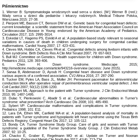
Piśmiennictwo
1. Werner B: Symptomatologia wrodzonych wad serca u dzieci. [W:] Werner B (red.):
Wady serca u dzieci dla pediatrów i lekarzy rodzinnych. Medical Tribune Polska,
Warszawa 2015: 27-38.
2. Pierpont ME, Basson CT, Benson DW et al.: Genetic basis for congenital heart defects:
current knowledge: a scientific statement from the American Heart Association Council on
Cardiovascular Disease in Young: endorsed by the American Academy of Pediatrics.
Circulation 2017; 115: 2995-3014.
3. Eskedal LT, Hagemo PS, Eskild A et al.: A population-based study relevant to seasonal
variations in causes of death in children undergoing surgery for congenital cardiac
malformations. Cardiol Young 2007; 17: 423-431.
4. Cleves MA, Hobbs CA, Cleves PA et al.: Congenital defects among liveborn infants with
Down syndrome. Birth Defects Res A Clin Mol Teratol 2007; 79: 657-663.
5. Bull MJ: Committee on Genetics. Health supervision for children with Down syndrome.
Pediatrics 2011; 128: 393-406.
6. Chen H: Down syndrome. Medscape 2015;
http://emedicine.medscape.com/article/943216-overview (access: June 2015).
7. Sanaa B, Abdenasser D, Ayoub H: Congenital heart disease and Down syndrome:
various aspects of a confirmed association. CVJ Africa 2016; 27: 287-290.
8. Tucker EM, Pyles LA, Bass JL, Moller JH: Permanent pacemaker for atrioventricular
conduction block after operative repair of perimembranous ventricular septal defect. J Am
Coll Cardiol 2007; 50(12):1196-1200.
9. Davenport ML: Approach to the patient with Turner syndrome. J Clin Endocrinol Metab
2010; 95: 1487-1495.
10. Dulac Y, Pienkowski C, Abadir S et al.: Cardiovascular abnormalities in Turner’s
syndrome: what prevention? Arch Cardiovasc Dis 2008; 101: 485-490.
11. Sybert VP: Cardiovascular malformations and complications in Turner syndrome.
Pediatrics 1998; 101: E11.
12. Lara DA, Ethen MK, Canfield MA et al.: A population-based analysis of mortality in
patients with Turner syndrome and hypoplastic left heart syndrome using the Texas Birth
Defects Registry. Congenit Heart Dis 2017; 12: 105-112.
13. Bondy CA: Turner Syndrome Study Group. Care of girls and women with Turner
syndrome: a guideline of the Turner Syndrome Study Group. J Clin Endocrinol Metab
2007; 92: 10-25.
14. Chacko E, Graber E, Regelmann MO et al.: Update on Turner and Noonan
syndromes. Endocrinol Metab Clin North Am 2012; 41(4): 713-734.