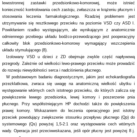
lewostronnej zastawki przedsionkowo-komorowej, może istnieć
konieczność kontrolowania cech zastoju, zwłaszcza w krążeniu płucnym i
stosowania leczenia farmakologicznego. Rzadziej problemem jest
utrzymywanie się resztkowego przecieku na poziomie VSD czy ASD I.
Powikłaniem rzadko występującym, ale wynikającym z anatomicznie
odmiennego przebiegu układu bodźco-przewodzącego jest pooperacyjny
całkowity blok przedsionkowo-komorowy wymagający wszczepienia
układu stymulującego (8).
Izolowany VSD u dzieci z ZD obejmuje zwykle część napływową
przegrody. Zależnie od wielkości lewo-prawego przecieku może prowadzić
do rozwoju niewydolności serca i nadciśnienia płucnego.
W podstawowym badaniu diagnostycznym, jakim jest echokardiografia
przezklatkowa, zwraca się uwagę na anatomiczną wielkość ubytku i
występowanie wtórnych cech istotnego przecieku, do których zalicza się
powiększenie lewego przedsionka, lewej komory i poszerzenie pnia
płucnego. Przy współistniejącym HP dochodzi także do powiększenia
prawej komory. Wskazaniem do leczenia operacyjnego jest istotny
przeciek powodujący zwiększenie stosunku przepływu płucnego (Qp) do
systemowego (Qs) powyżej 1,5-2:1 oraz występowanie cech wtórnych
wady. Operacja jest przeciwwskazana, jeśli opór płucny jest powyżej 8 j.