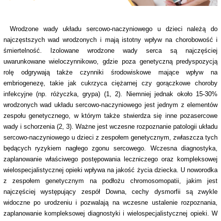
Wrodzone wady układu sercowo-naczyniowego u dzieci należą do
najczęstszych wad wrodzonych i mają istotny wpływ na chorobowość i
śmiertelność. Izolowane wrodzone wady serca są najczęściej
uwarunkowane wieloczynnikowo, gdzie poza genetyczną predyspozycją
rolę odgrywają także czynniki środowiskowe mające wpływ na
embriogenezę, takie jak cukrzyca ciężarnej czy gorączkowe choroby
infekcyjne (np. różyczka, grypa) (1, 2). Niemniej jednak około 15-30%
wrodzonych wad układu sercowo-naczyniowego jest jednym z elementów
zespołu genetycznego, w którym także stwierdza się inne pozasercowe
wady i schorzenia (2, 3). Ważne jest wczesne rozpoznanie patologii układu
sercowo-naczyniowego u dzieci z zespołem genetycznym, zwłaszcza tych
będących ryzykiem nagłego zgonu sercowego. Wczesna diagnostyka,
zaplanowanie właściwego postępowania leczniczego oraz kompleksowej
wielospecjalistycznej opieki wpływa na jakość życia dziecka. U noworodka
z zespołem genetycznym na podłożu chromosomopatii, jakim jest
najczęściej występujący zespół Downa, cechy dysmorfii są zwykle
widoczne po urodzeniu i pozwalają na wczesne ustalenie rozpoznania,
zaplanowanie kompleksowej diagnostyki i wielospecjalistycznej opieki. W