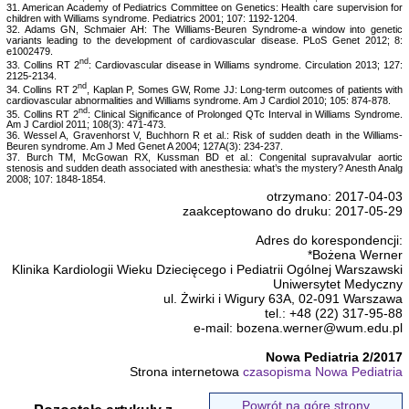
31. American Academy of Pediatrics Committee on Genetics: Health care supervision for
children with Williams syndrome. Pediatrics 2001; 107: 1192-1204.
32. Adams GN, Schmaier AH: The Williams-Beuren Syndrome-a window into genetic
variants leading to the development of cardiovascular disease. PLoS Genet 2012; 8:
e1002479.
nd
33. Collins RT 2
: Cardiovascular disease in Williams syndrome. Circulation 2013; 127:
2125-2134.
nd
34. Collins RT 2
, Kaplan P, Somes GW, Rome JJ: Long-term outcomes of patients with
cardiovascular abnormalities and Williams syndrome. Am J Cardiol 2010; 105: 874-878.
nd
35. Collins RT 2
: Clinical Significance of Prolonged QTc Interval in Williams Syndrome.
Am J Cardiol 2011; 108(3): 471-473.
36. Wessel A, Gravenhorst V, Buchhorn R et al.: Risk of sudden death in the Williams-
Beuren syndrome. Am J Med Genet A 2004; 127A(3): 234-237.
37. Burch TM, McGowan RX, Kussman BD et al.: Congenital supravalvular aortic
stenosis and sudden death associated with anesthesia: what’s the mystery? Anesth Analg
2008; 107: 1848-1854.
otrzymano: 2017-04-03
zaakceptowano do druku: 2017-05-29
Adres do korespondencji:
*Bożena Werner
Klinika Kardiologii Wieku Dziecięcego i Pediatrii Ogólnej Warszawski
Uniwersytet Medyczny
ul. Żwirki i Wigury 63A, 02-091 Warszawa
tel.: +48 (22) 317-95-88
e-mail: bozena.werner@wum.edu.pl
Nowa Pediatria 2/2017
Strona internetowa
czasopisma Nowa Pediatria
Powrót na górę strony