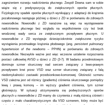
zagrożeniem rozwoju nadciśnienia płucnego. Zespół Downa sam w sobie
wiąże się z predyspozycją do zwiększonych oporów płucnych.
Fizjologiczny spadek oporów płucnych wynikający z adaptacji do krążenia
pozałonowego następuje później u dzieci z ZD w porównaniu do zdrowych
noworodków. Noworodki z ZD narażone są więc na występowanie
nadciśnienia płucnego bez względu na współistnienie czy też brak
wrodzonej wady serca ze zwiększonym przepływem płucnym. U
noworodków z ZD występuje dziesięciokrotnie zwiększone ryzyko
wystąpienia przetrwałego krążenia płodowego (ang.
persistent pulmonary
hypertension of the newborns –
PPHN) w porównaniu do zdrowych
noworodków. Niezwykle ważne jest więc wczesne ustalenie rozpoznania
postaci całkowitej AVSD u dzieci z ZD (3-7). W badaniu przedmiotowym
dominuje szmer skurczowy nad sercem związany z lewo-prawym
przepływem krwi przez VSD oraz szmer skurczowy związany z falą
niedomykalności zastawki przedsionkowo-komorowej. Głośność szmeru
VSD zależna jest od różnicy (gradientu) ciśnienia skurczowego pomiędzy
lewą i prawą komorą – im wyższy gradient ciśnienia, tym szmer
głośniejszy. W sytuacji utrzymywania się podwyższonych oporów
płucnych u noworodków z ZD mamy do czynienia z małą różnicą ciśnień i
często z mało charakterystycznym dla VSD szmerem, który może być