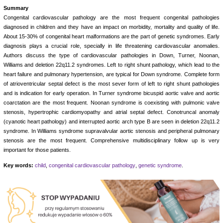
Summary
Congenital cardiovascular pathology are the most frequent congenital pathologies
diagnosed in children and they have an impact on morbidity, mortality and quality of life.
About 15-30% of congenital heart malformations are the part of genetic syndromes. Early
diagnosis plays a crucial role, specially in life threatening cardiovascular anomalies.
Authors discuss the type of cardiovascular pathologies in Down, Turner, Noonan,
Williams and deletion 22q11.2 syndromes. Left to right shunt pathology, which lead to the
heart failure and pulmonary hypertension, are typical for Down syndrome. Complete form
of atrioventricular septal defect is the most sever form of left to right shunt pathologies
and is indication for early operation. In Turner syndrome bicuspid aortic valve and aortic
coarctation are the most frequent. Noonan syndrome is coexisting with pulmonic valve
stenosis, hypertrophic cardiomyopathy and atrial septal defect. Conotruncal anomaly
(cyanotic heart pathology) and interrupted aortic arch type B are seen in deletion 22q11.2
syndrome. In Williams syndrome supravalvular aortic stenosis and peripheral pulmonary
stenosis are the most frequent. Comprehensive multidisciplinary follow up is very
important for those patients.
Key words:
child
,
congenital cardiovascular pathology
,
genetic syndrome
.