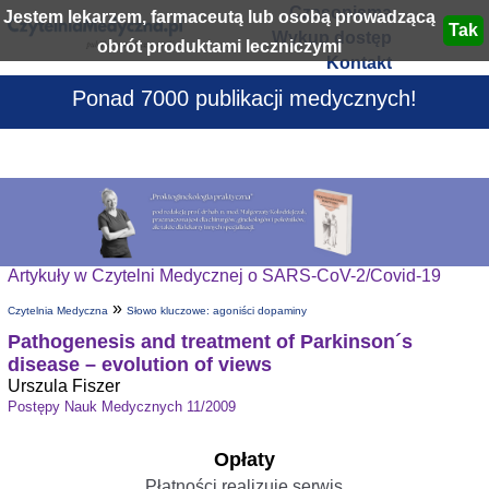
Czasopisma
Jestem lekarzem, farmaceutą lub osobą prowadzącą
Wykup dostęp
obrót produktami leczniczymi
Kontakt
Ponad 7000 publikacji medycznych!
Artykuły w Czytelni Medycznej o SARS-CoV-2/Covid-19
»
Czytelnia Medyczna
Słowo kluczowe: agoniści dopaminy
Pathogenesis and treatment of Parkinson´s
disease – evolution of views
Urszula Fiszer
Postępy Nauk Medycznych 11/2009
Opłaty
Płatności realizuje serwis