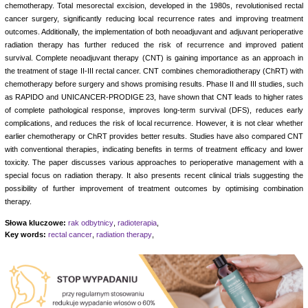
chemotherapy. Total mesorectal excision, developed in the 1980s, revolutionised rectal
cancer surgery, significantly reducing local recurrence rates and improving treatment
outcomes. Additionally, the implementation of both neoadjuvant and adjuvant perioperative
radiation therapy has further reduced the risk of recurrence and improved patient
survival. Complete neoadjuvant therapy (CNT) is gaining importance as an approach in
the treatment of stage II-III rectal cancer. CNT combines chemoradiotherapy (ChRT) with
chemotherapy before surgery and shows promising results. Phase II and III studies, such
as RAPIDO and UNICANCER-PRODIGE 23, have shown that CNT leads to higher rates
of complete pathological response, improves long-term survival (DFS), reduces early
complications, and reduces the risk of local recurrence. However, it is not clear whether
earlier chemotherapy or ChRT provides better results. Studies have also compared CNT
with conventional therapies, indicating benefits in terms of treatment efficacy and lower
toxicity. The paper discusses various approaches to perioperative management with a
special focus on radiation therapy. It also presents recent clinical trials suggesting the
possibility of further improvement of treatment outcomes by optimising combination
therapy.
Słowa kluczowe:
rak odbytnicy
,
radioterapia
,
Key words:
rectal cancer
,
radiation therapy
,