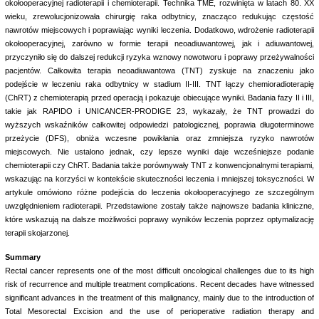
okołooperacyjnej radioterapii i chemioterapii. Technika TME, rozwinięta w latach 80. XX
wieku, zrewolucjonizowała chirurgię raka odbytnicy, znacząco redukując częstość
nawrotów miejscowych i poprawiając wyniki leczenia. Dodatkowo, wdrożenie radioterapii
okołooperacyjnej, zarówno w formie terapii neoadiuwantowej, jak i adiuwantowej,
przyczyniło się do dalszej redukcji ryzyka wznowy nowotworu i poprawy przeżywalności
pacjentów. Całkowita terapia neoadiuwantowa (TNT) zyskuje na znaczeniu jako
podejście w leczeniu raka odbytnicy w stadium II-III. TNT łączy chemioradioterapię
(ChRT) z chemioterapią przed operacją i pokazuje obiecujące wyniki. Badania fazy II i III,
takie jak RAPIDO i UNICANCER-PRODIGE 23, wykazały, że TNT prowadzi do
wyższych wskaźników całkowitej odpowiedzi patologicznej, poprawia długoterminowe
przeżycie (DFS), obniża wczesne powikłania oraz zmniejsza ryzyko nawrotów
miejscowych. Nie ustalono jednak, czy lepsze wyniki daje wcześniejsze podanie
chemioterapii czy ChRT. Badania także porównywały TNT z konwencjonalnymi terapiami,
wskazując na korzyści w kontekście skuteczności leczenia i mniejszej toksyczności. W
artykule omówiono różne podejścia do leczenia okołooperacyjnego ze szczególnym
uwzględnieniem radioterapii. Przedstawione zostały także najnowsze badania kliniczne,
które wskazują na dalsze możliwości poprawy wyników leczenia poprzez optymalizację
terapii skojarzonej.
Summary
Rectal cancer represents one of the most difficult oncological challenges due to its high
risk of recurrence and multiple treatment complications. Recent decades have witnessed
significant advances in the treatment of this malignancy, mainly due to the introduction of
Total Mesorectal Excision and the use of perioperative radiation therapy and