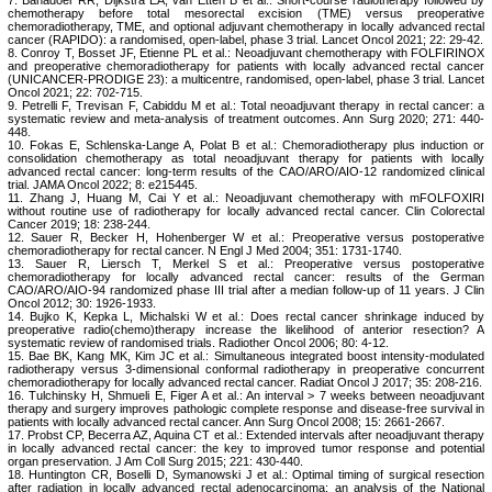
7. Bahadoer RR, Dijkstra EA, van Etten B et al.: Short-course radiotherapy followed by
chemotherapy before total mesorectal excision (TME) versus preoperative
chemoradiotherapy, TME, and optional adjuvant chemotherapy in locally advanced rectal
cancer (RAPIDO): a randomised, open-label, phase 3 trial. Lancet Oncol 2021; 22: 29-42.
8. Conroy T, Bosset JF, Etienne PL et al.: Neoadjuvant chemotherapy with FOLFIRINOX
and preoperative chemoradiotherapy for patients with locally advanced rectal cancer
(UNICANCER-PRODIGE 23): a multicentre, randomised, open-label, phase 3 trial. Lancet
Oncol 2021; 22: 702-715.
9. Petrelli F, Trevisan F, Cabiddu M et al.: Total neoadjuvant therapy in rectal cancer: a
systematic review and meta-analysis of treatment outcomes. Ann Surg 2020; 271: 440-
448.
10. Fokas E, Schlenska-Lange A, Polat B et al.: Chemoradiotherapy plus induction or
consolidation chemotherapy as total neoadjuvant therapy for patients with locally
advanced rectal cancer: long-term results of the CAO/ARO/AIO-12 randomized clinical
trial. JAMA Oncol 2022; 8: e215445.
11. Zhang J, Huang M, Cai Y et al.: Neoadjuvant chemotherapy with mFOLFOXIRI
without routine use of radiotherapy for locally advanced rectal cancer. Clin Colorectal
Cancer 2019; 18: 238-244.
12. Sauer R, Becker H, Hohenberger W et al.: Preoperative versus postoperative
chemoradiotherapy for rectal cancer. N Engl J Med 2004; 351: 1731-1740.
13. Sauer R, Liersch T, Merkel S et al.: Preoperative versus postoperative
chemoradiotherapy for locally advanced rectal cancer: results of the German
CAO/ARO/AIO-94 randomized phase III trial after a median follow-up of 11 years. J Clin
Oncol 2012; 30: 1926-1933.
14. Bujko K, Kepka L, Michalski W et al.: Does rectal cancer shrinkage induced by
preoperative radio(chemo)therapy increase the likelihood of anterior resection? A
systematic review of randomised trials. Radiother Oncol 2006; 80: 4-12.
15. Bae BK, Kang MK, Kim JC et al.: Simultaneous integrated boost intensity-modulated
radiotherapy versus 3-dimensional conformal radiotherapy in preoperative concurrent
chemoradiotherapy for locally advanced rectal cancer. Radiat Oncol J 2017; 35: 208-216.
16. Tulchinsky H, Shmueli E, Figer A et al.: An interval > 7 weeks between neoadjuvant
therapy and surgery improves pathologic complete response and disease-free survival in
patients with locally advanced rectal cancer. Ann Surg Oncol 2008; 15: 2661-2667.
17. Probst CP, Becerra AZ, Aquina CT et al.: Extended intervals after neoadjuvant therapy
in locally advanced rectal cancer: the key to improved tumor response and potential
organ preservation. J Am Coll Surg 2015; 221: 430-440.
18. Huntington CR, Boselli D, Symanowski J et al.: Optimal timing of surgical resection
after radiation in locally advanced rectal adenocarcinoma: an analysis of the National