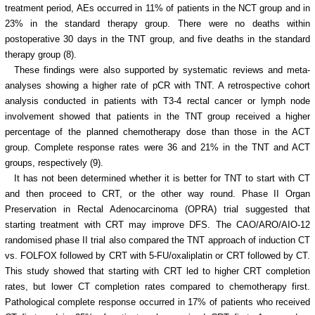
treatment period, AEs occurred in 11% of patients in the NCT group and in
23% in the standard therapy group. There were no deaths within
postoperative 30 days in the TNT group, and five deaths in the standard
therapy group (8).
These findings were also supported by systematic reviews and meta-
analyses showing a higher rate of pCR with TNT. A retrospective cohort
analysis conducted in patients with T3-4 rectal cancer or lymph node
involvement showed that patients in the TNT group received a higher
percentage of the planned chemotherapy dose than those in the ACT
group. Complete response rates were 36 and 21% in the TNT and ACT
groups, respectively (9).
It has not been determined whether it is better for TNT to start with CT
and then proceed to CRT, or the other way round. Phase II Organ
Preservation in Rectal Adenocarcinoma (OPRA) trial suggested that
starting treatment with CRT may improve DFS. The CAO/ARO/AIO-12
randomised phase II trial also compared the TNT approach of induction CT
vs. FOLFOX followed by CRT with 5-FU/oxaliplatin or CRT followed by CT.
This study showed that starting with CRT led to higher CRT completion
rates, but lower CT completion rates compared to chemotherapy first.
Pathological complete response occurred in 17% of patients who received