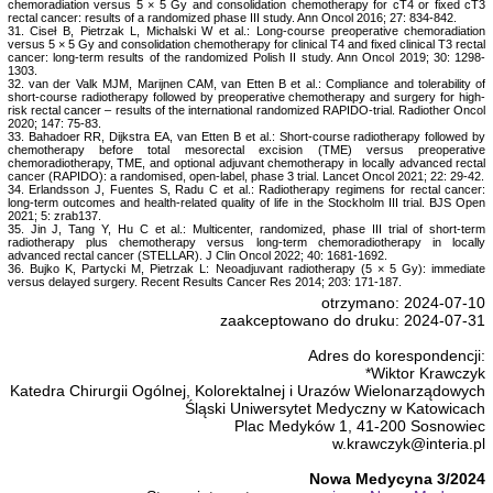
chemoradiation versus 5 × 5 Gy and consolidation chemotherapy for cT4 or fixed cT3
rectal cancer: results of a randomized phase III study. Ann Oncol 2016; 27: 834-842.
31. Ciseł B, Pietrzak L, Michalski W et al.: Long-course preoperative chemoradiation
versus 5 × 5 Gy and consolidation chemotherapy for clinical T4 and fixed clinical T3 rectal
cancer: long-term results of the randomized Polish II study. Ann Oncol 2019; 30: 1298-
1303.
32. van der Valk MJM, Marijnen CAM, van Etten B et al.: Compliance and tolerability of
short-course radiotherapy followed by preoperative chemotherapy and surgery for high-
risk rectal cancer – results of the international randomized RAPIDO-trial. Radiother Oncol
2020; 147: 75-83.
33. Bahadoer RR, Dijkstra EA, van Etten B et al.: Short-course radiotherapy followed by
chemotherapy before total mesorectal excision (TME) versus preoperative
chemoradiotherapy, TME, and optional adjuvant chemotherapy in locally advanced rectal
cancer (RAPIDO): a randomised, open-label, phase 3 trial. Lancet Oncol 2021; 22: 29-42.
34. Erlandsson J, Fuentes S, Radu C et al.: Radiotherapy regimens for rectal cancer:
long-term outcomes and health-related quality of life in the Stockholm III trial. BJS Open
2021; 5: zrab137.
35. Jin J, Tang Y, Hu C et al.: Multicenter, randomized, phase III trial of short-term
radiotherapy plus chemotherapy versus long-term chemoradiotherapy in locally
advanced rectal cancer (STELLAR). J Clin Oncol 2022; 40: 1681-1692.
36. Bujko K, Partycki M, Pietrzak L: Neoadjuvant radiotherapy (5 × 5 Gy): immediate
versus delayed surgery. Recent Results Cancer Res 2014; 203: 171-187.
otrzymano: 2024-07-10
zaakceptowano do druku: 2024-07-31
Adres do korespondencji:
*Wiktor Krawczyk
Katedra Chirurgii Ogólnej, Kolorektalnej i Urazów Wielonarządowych
Śląski Uniwersytet Medyczny w Katowicach
Plac Medyków 1, 41-200 Sosnowiec
w.krawczyk@interia.pl
Nowa Medycyna 3/2024