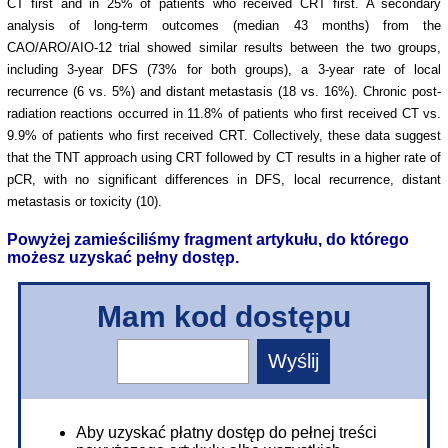
CT first and in 25% of patients who received CRT first. A secondary
analysis of long-term outcomes (median 43 months) from the
CAO/ARO/AIO-12 trial showed similar results between the two groups,
including 3-year DFS (73% for both groups), a 3-year rate of local
recurrence (6 vs. 5%) and distant metastasis (18 vs. 16%). Chronic post-
radiation reactions occurred in 11.8% of patients who first received CT vs.
9.9% of patients who first received CRT. Collectively, these data suggest
that the TNT approach using CRT followed by CT results in a higher rate of
pCR, with no significant differences in DFS, local recurrence, distant
metastasis or toxicity (10).
Powyżej zamieściliśmy fragment artykułu, do którego
możesz uzyskać pełny dostęp.
Mam kod dostępu
Aby uzyskać płatny dostęp do pełnej treści