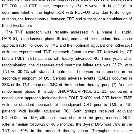
FOLFOX and CRT alone, respectively (6). However, it is difficult to
determine whether the higher pCR with FOLFOX was due to its longer
duration, the longer interval between CRT and surgery, or a combination of
these two factors.
The TNT approach was recently assessed in a phase III study.
RAPIDO, a randomised phase III trial, compared the standard therapeutic
approach (CRT followed by TME and then optional adjuvant chemotherapy)
with the experimental TNT approach (short-course RT followed by CT
before TME) in 912 patients with locally advanced RC. Three years after
randomisation, the disease-related treatment failure rate was 23.7% with
TNT vs. 30.4% with standard treatment. There were no differences in the
secondary endpoint of OS. Serious adverse events (SAEs) occurred in
38% of the TNT group and 34% of the standard therapy group (7). Another
randomised phase III study, UNICANCER-PRODIGE 23, compared a
neoadjuvant approach including both FOLFIRINOX and CRT before TME
with the standard approach of neoadjuvant CRT prior to TME in 461
patients with locally advanced RC. Both groups received adjuvant
FOLFOX after TME, although it was shorter in the group receiving NCT.
After a median follow-up of 46.5 months, the 3-year DFS was 76% in the
TNT vs. 69% in the standard therapy group. Throughout the entire