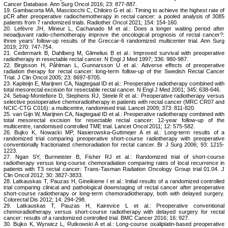
Cancer Database. Ann Surg Oncol 2016; 23: 877-887.
19. Gambacorta MA, Masciocchi C, Chiloiro G et al.: Timing to achieve the highest rate of
pCR after preoperative radiochemotherapy in rectal cancer: a pooled analysis of 3085
patients from 7 randomized trials. Radiother Oncol 2021; 154: 154-160.
20. Lefèvre JH, Mineur L, Cachanado M et al.: Does a longer waiting period after
neoadjuvant radio-chemotherapy improve the oncological prognosis of rectal cancer?:
three years’ follow-up results of the Greccar-6 randomized multicenter trial. Ann Surg
2019; 270: 747-754.
21. Cedermark B, Dahlberg M, Glimelius B et al.: Improved survival with preoperative
radiotherapy in resectable rectal cancer. N Engl J Med 1997; 336: 980-987.
22. Birgisson H, Påhlman L, Gunnarsson U et al.: Adverse effects of preoperative
radiation therapy for rectal cancer: long-term follow-up of the Swedish Rectal Cancer
Trial. J Clin Oncol 2005; 23: 8697-8705.
23. Kapiteijn E, Marijnen CA, Nagtegaal ID et al.: Preoperative radiotherapy combined with
total mesorectal excision for resectable rectal cancer. N Engl J Med 2001; 345: 638-646.
24. Sebag-Montefiore D, Stephens RJ, Steele R et al.: Preoperative radiotherapy versus
selective postoperative chemoradiotherapy in patients with rectal cancer (MRC CR07 and
NCIC-CTG C016): a multicentre, randomised trial. Lancet 2009; 373: 811-820.
25. van Gijn W, Marijnen CA, Nagtegaal ID et al.: Preoperative radiotherapy combined with
total mesorectal excision for resectable rectal cancer: 12-year follow-up of the
multicentre, randomised controlled TME trial. Lancet Oncol 2011; 12: 575-582.
26. Bujko K, Nowacki MP, Nasierowska-Guttmejer A et al.: Long-term results of a
randomized trial comparing preoperative short-course radiotherapy with preoperative
conventionally fractionated chemoradiation for rectal cancer. Br J Surg 2006; 93: 1215-
1223.
27. Ngan SY, Burmeister B, Fisher RJ et al.: Randomized trial of short-course
radiotherapy versus long-course chemoradiation comparing rates of local recurrence in
patients with T3 rectal cancer: Trans-Tasman Radiation Oncology Group trial 01.04. J
Clin Oncol 2012; 30: 3827-3833.
28. Latkauskas T, Pauzas H, Gineikiene I et al.: Initial results of a randomized controlled
trial comparing clinical and pathological downstaging of rectal cancer after preoperative
short-course radiotherapy or long-term chemoradiotherapy, both with delayed surgery.
Colorectal Dis 2012; 14: 294-298.
29. Latkauskas T, Pauzas H, Kairevice L et al.: Preoperative conventional
chemoradiotherapy versus short-course radiotherapy with delayed surgery for rectal
cancer: results of a randomized controlled trial. BMC Cancer 2016; 16: 927.
30. Bujko K, Wyrwicz L, Rutkowski A et al.: Long-course oxaliplatin-based preoperative