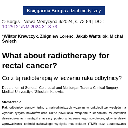
Księgarnia Borgis
/ dział medyczny
© Borgis - Nowa Medycyna 3/2024, s. 73-84 | DOI:
10.25121/NM.2024.31.3.73
*Wiktor Krawczyk, Zbigniew Lorenc, Jakub Wantulok, Michał
Święch
What about radiotherapy for
rectal cancer?
Co z tą radioterapią w leczeniu raka odbytnicy?
Department of General, Colorectal and Multiorgan Trauma Clinical Surgery,
Medical University of Silesia in Katowice
Streszczenie
Rak odbytnicy stanowi jedno z najtrudniejszych wyzwań w onkologii ze względu na
wysokie ryzyko nawrotów oraz liczne powikłania związane z leczeniem. W ostatnich
dziesięcioleciach nastąpił znaczący postęp w leczeniu tego nowotworu, głównie dzięki
wprowadzeniu techniki całkowitego wycięcia mezorektum (TME) oraz zastosowaniu