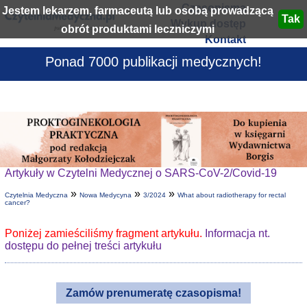
Czasopisma
Jestem lekarzem, farmaceutą lub osobą prowadzącą
Wykup dostęp
obrót produktami leczniczymi
Kontakt
Ponad 7000 publikacji medycznych!
Artykuły w Czytelni Medycznej o SARS-CoV-2/Covid-19
»
»
»
Czytelnia Medyczna
Nowa Medycyna
3/2024
What about radiotherapy for rectal
cancer?
Poniżej zamieściliśmy fragment artykułu.
Informacja nt.
dostępu do pełnej treści artykułu
Zamów prenumeratę czasopisma!