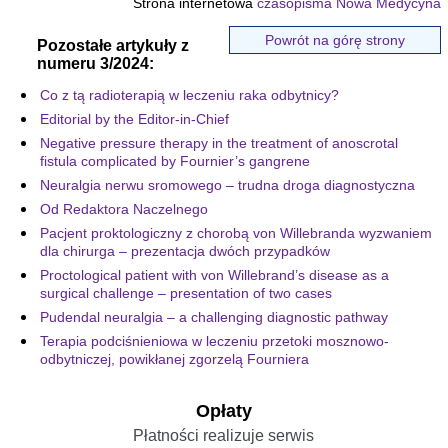
Strona internetowa
czasopisma Nowa Medycyna
Powrót na górę strony
Pozostałe artykuły z
numeru 3/2024:
Co z tą radioterapią w leczeniu raka odbytnicy?
Editorial by the Editor-in-Chief
Negative pressure therapy in the treatment of anoscrotal
fistula complicated by Fournier’s gangrene
Neuralgia nerwu sromowego – trudna droga diagnostyczna
Od Redaktora Naczelnego
Pacjent proktologiczny z chorobą von Willebranda wyzwaniem
dla chirurga – prezentacja dwóch przypadków
Proctological patient with von Willebrand’s disease as a
surgical challenge – presentation of two cases
Pudendal neuralgia – a challenging diagnostic pathway
Terapia podciśnieniowa w leczeniu przetoki mosznowo-
odbytniczej, powikłanej zgorzelą Fourniera
Opłaty
Płatności realizuje serwis