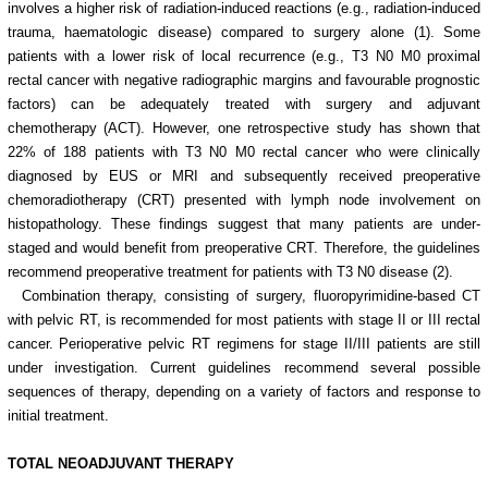
involves a higher risk of radiation-induced reactions (e.g., radiation-induced
trauma, haematologic disease) compared to surgery alone (1). Some
patients with a lower risk of local recurrence (e.g., T3 N0 M0 proximal
rectal cancer with negative radiographic margins and favourable prognostic
factors) can be adequately treated with surgery and adjuvant
chemotherapy (ACT). However, one retrospective study has shown that
22% of 188 patients with T3 N0 M0 rectal cancer who were clinically
diagnosed by EUS or MRI and subsequently received preoperative
chemoradiotherapy (CRT) presented with lymph node involvement on
histopathology. These findings suggest that many patients are under-
staged and would benefit from preoperative CRT. Therefore, the guidelines
recommend preoperative treatment for patients with T3 N0 disease (2).
Combination therapy, consisting of surgery, fluoropyrimidine-based CT
with pelvic RT, is recommended for most patients with stage II or III rectal
cancer. Perioperative pelvic RT regimens for stage II/III patients are still
under investigation. Current guidelines recommend several possible
sequences of therapy, depending on a variety of factors and response to
initial treatment.
TOTAL NEOADJUVANT THERAPY