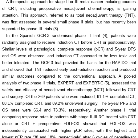
A therapeutic approach for stage II or III rectal cancer including courses
of CRT, including preoperative neoadjuvant chemotherapy, is gaining
attention. This approach, referred to as total neoadjuvant therapy (TNT),
was first assessed in several small phase II trials, but has recently been
supported by phase III trials (3).
In the Spanish GCR-3 randomised phase II trial (4), patients were
randomly assigned to receive induction CT before CRT or postoperatively.
Similar levels of pathological complete response (pCR) and 5-year DFS
and OS were observed, and induction CT appeared to be less toxic and
better tolerated. The GCR-3 trial provided the basis for the RAPIDO trial
and showed that TNT reduced early post-radiation reaction and produced
similar outcomes compared to the conventional approach. A pooled
analysis of two phase II trials, EXPERT and EXPERT-C (5), assessed the
safety and efficacy of neoadjuvant chemotherapy (NCT) followed by CRT
and surgery. Of the 269 patients who were included, 91.1% completed CT,
88.1% completed CRT, and 89.2% underwent surgery. The 5-year PFS and
OS rates were 66.4 and 73.3%, respectively. Another phase II trial
comparing response rates in patients with stage II-III RC treated with CRT
alone or CRT + preoperative FOLFOX showed that FOLFOX was
independently associated with higher pCR rates, with the highest and
lowest pCR rate (38 and 18%, respectively) after 6 cycles of neoadjuvant