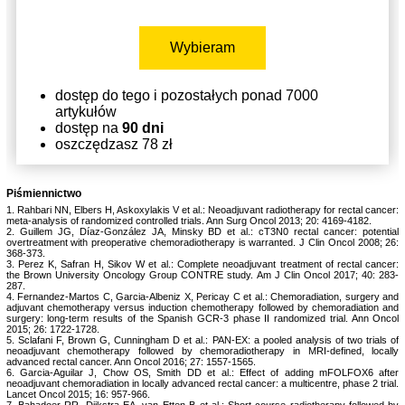
Wybieram
dostęp do tego i pozostałych ponad 7000
artykułów
dostęp na
90 dni
oszczędzasz 78 zł
Piśmiennictwo
1. Rahbari NN, Elbers H, Askoxylakis V et al.: Neoadjuvant radiotherapy for rectal cancer:
meta-analysis of randomized controlled trials. Ann Surg Oncol 2013; 20: 4169-4182.
2. Guillem JG, Díaz-González JA, Minsky BD et al.: cT3N0 rectal cancer: potential
overtreatment with preoperative chemoradiotherapy is warranted. J Clin Oncol 2008; 26:
368-373.
3. Perez K, Safran H, Sikov W et al.: Complete neoadjuvant treatment of rectal cancer:
the Brown University Oncology Group CONTRE study. Am J Clin Oncol 2017; 40: 283-
287.
4. Fernandez-Martos C, Garcia-Albeniz X, Pericay C et al.: Chemoradiation, surgery and
adjuvant chemotherapy versus induction chemotherapy followed by chemoradiation and
surgery: long-term results of the Spanish GCR-3 phase II randomized trial. Ann Oncol
2015; 26: 1722-1728.
5. Sclafani F, Brown G, Cunningham D et al.: PAN-EX: a pooled analysis of two trials of
neoadjuvant chemotherapy followed by chemoradiotherapy in MRI-defined, locally
advanced rectal cancer. Ann Oncol 2016; 27: 1557-1565.
6. Garcia-Aguilar J, Chow OS, Smith DD et al.: Effect of adding mFOLFOX6 after
neoadjuvant chemoradiation in locally advanced rectal cancer: a multicentre, phase 2 trial.
Lancet Oncol 2015; 16: 957-966.