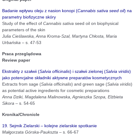
Badanie wpływu oleju z nasion konopi (
Cannabis sativa seed oil
) na
parametry biofizyczne skóry
Study of the effect of
Cannabis sativa
seed oil on biophysical
parameters of the skin
Julia Cieślawska, Anna Kroma-Szal, Martyna Chłosta, Maria
Urbańska
– s. 47-53
Praca przeglądowa
Review paper
Ekstrakty z szałwii (
Salvia officinalis
) i szałwii zielonej (
Salvia viridis
)
jako potencjalne składniki aktywne preparatów kosmetycznych
Extracts from sage (
Salvia officinalis
) and green sage (
Salvia viridis
)
as potential active ingredients for cosmetic preparations
Anna Dziki, Magdalena Malinowska, Agnieszka Szopa, Elżbieta
Sikora
– s. 54-65
Kronika/Chronicle
19. Sejmik Zielarski – kolejne zielarskie spotkanie
Małgorzata Górska-Paukszta
– s. 66-67