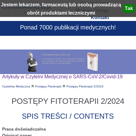
Czasopisma
Jestem lekarzem, farmaceutą lub osobą prowadzącą
Wykup dostęp
obrót produktami leczniczymi
Kontakt
Ponad 7000 publikacji medycznych!
Artykuły w Czytelni Medycznej o SARS-CoV-2/Covid-19
»
»
Czytelnia Medyczna
Postępy Fitoterapii
Postępy Fitoterapii 2/2024
POSTĘPY FITOTERAPII 2/2024
SPIS TREŚCI / CONTENTS
Praca doświadczalna
Original paper