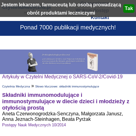
Czasopisma
Jestem lekarzem, farmaceutą lub osobą prowadzącą
Wykup dostęp
obrót produktami leczniczymi
Kontakt
Ponad 7000 publikacji medycznych!
Artykuły w Czytelni Medycznej o SARS-CoV-2/Covid-19
»
Czytelnia Medyczna
Słowo kluczowe: składniki immunostymulujące
Składniki immunomodulujące i
immunostymulujące w diecie dzieci i młodzieży z
otyłością prostą
Aneta Czerwonogrodzka-Senczyna, Małgorzata Janusz,
Anna Jeznach-Steinhagen, Beata Pyrżak
Postępy Nauk Medycznych 10/2014