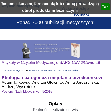
Czasopisma
Jestem lekarzem, farmaceutą lub osobą prowadzącą
Wykup dostęp
obrót produktami leczniczymi
Kontakt
Ponad 7000 publikacji medycznych!
Artykuły w Czytelni Medycznej o SARS-CoV-2/Covid-19
»
Czytelnia Medyczna
Słowo kluczowe: trzepotanie przedsionków
Etiologia i patogeneza migotania przedsionków
Adam Tarkowski, Andrzej Głowniak, Anna Jaroszyńska,
Andrzej Wysokiński
Postępy Nauk Medycznych 8/2015
Opłaty
Płatności realizuje serwis