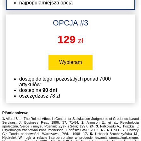
najpopularniejsza opcja
OPCJA #3
129
zł
Wybieram
dostęp do tego i pozostałych ponad 7000
artykułów
dostęp na
90 dni
oszczędzasz 78 zł
Piśmiennictwo
1.
Alford B.L.: The Role of Affect in Consumer Satisfaction Judgments of Credence-based
Services. J. Business Res., 1996; 37: 71-84.
2.
Aronson E., et al.: Psychologia
społeczna. Serce i umysł. Poznań: Zysk i S-ka; 1997.
24.
3.
Falkowski A., Tyszka T.:
Psychologia zachowań konsumenckich. Gdańsk: GWP; 2002.
45.
4.
Hall C.S., Lindzey
G.: Teorie osobowości. Warszawa: PWN; 1998.
17.
5.
Urbanek-Bruchczyńska M.,
Hędzelek W.: Lęk a relacje interpersonalne w procesie leczenia stomatologicznego.