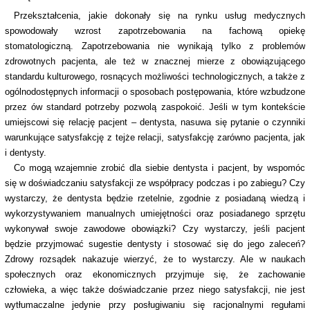
Przekształcenia, jakie dokonały się na rynku usług medycznych
spowodowały wzrost zapotrzebowania na fachową opiekę
stomatologiczną. Zapotrzebowania nie wynikają tylko z problemów
zdrowotnych pacjenta, ale też w znacznej mierze z obowiązującego
standardu kulturowego, rosnących możliwości technologicznych, a także z
ogólnodostępnych informacji o sposobach postępowania, które wzbudzone
przez ów standard potrzeby pozwolą zaspokoić. Jeśli w tym kontekście
umiejscowi się relację pacjent – dentysta, nasuwa się pytanie o czynniki
warunkujące satysfakcję z tejże relacji, satysfakcję zarówno pacjenta, jak
i dentysty.
Co mogą wzajemnie zrobić dla siebie dentysta i pacjent, by wspomóc
się w doświadczaniu satysfakcji ze współpracy podczas i po zabiegu? Czy
wystarczy, że dentysta będzie rzetelnie, zgodnie z posiadaną wiedzą i
wykorzystywaniem manualnych umiejętności oraz posiadanego sprzętu
wykonywał swoje zawodowe obowiązki? Czy wystarczy, jeśli pacjent
będzie przyjmować sugestie dentysty i stosować się do jego zaleceń?
Zdrowy rozsądek nakazuje wierzyć, że to wystarczy. Ale w naukach
społecznych oraz ekonomicznych przyjmuje się, że zachowanie
człowieka, a więc także doświadczanie przez niego satysfakcji, nie jest
wytłumaczalne jedynie przy posługiwaniu się racjonalnymi regułami