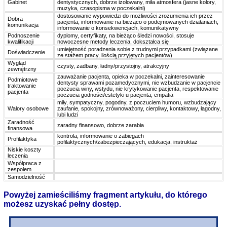
Gabinet
dentystycznych, dobrze izolowany, miła atmosfera (jasne kolory,
muzyka, czasopisma w poczekalni)
dostosowanie wypowiedzi do możliwości zrozumienia ich przez
Dobra
pacjenta, informowanie na bieżąco o podejmowanych działaniach,
komunikacja
informowanie o konsekwencjach, komunikatywny
Podnoszenie
dyplomy, certyfikaty, na bieżąco śledzi nowości, stosuje
kwalifikacji
nowoczesne metody leczenia, dokształca się
umiejętność poradzenia sobie z trudnymi przypadkami (związane
Doświadczenie
ze stażem pracy, ilością przyjętych pacjentów)
Wygląd
czysty, zadbany, ładny/przystojny, atrakcyjny
zewnętrzny
zauważanie pacjenta, opieka w poczekalni, zainteresowanie
Podmiotowe
dentysty sprawami pozamedycznymi, nie wzbudzanie w pacjencie
traktowanie
poczucia winy, wstydu, nie krytykowanie pacjenta, respektowanie
pacjenta
poczucia godności/estetyki u pacjenta, empatia
miły, sympatyczny, pogodny, z poczuciem humoru, wzbudzający
Walory osobowe
zaufanie, spokojny, zrównoważony, cierpliwy, kontaktowy, łagodny,
lubi ludzi
Zaradność
zaradny finansowo, dobrze zarabia
finansowa
kontrola, informowanie o zabiegach
Profilaktyka
pofilaktycznych/zabezpieczających, edukacja, instruktaż
Niskie koszty
leczenia
Współpraca z
zespołem
Samodzielność
Powyżej zamieściliśmy fragment artykułu, do którego
możesz uzyskać pełny dostęp.