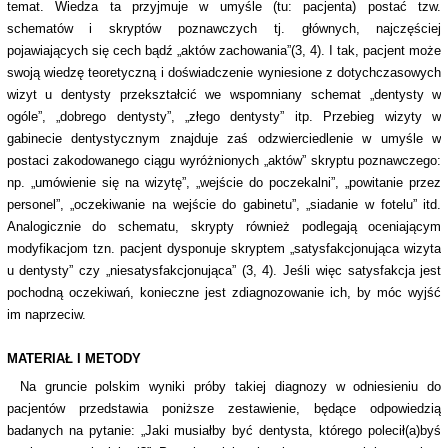
temat. Wiedza ta przyjmuje w umyśle (tu: pacjenta) postać tzw.
schematów i skryptów poznawczych tj. głównych, najczęściej
pojawiających się cech bądź „aktów zachowania”(3, 4). I tak, pacjent może
swoją wiedzę teoretyczną i doświadczenie wyniesione z dotychczasowych
wizyt u dentysty przekształcić we wspomniany schemat „dentysty w
ogóle”, „dobrego dentysty”, „złego dentysty” itp. Przebieg wizyty w
gabinecie dentystycznym znajduje zaś odzwierciedlenie w umyśle w
postaci zakodowanego ciągu wyróżnionych „aktów” skryptu poznawczego:
np. „umówienie się na wizytę”, „wejście do poczekalni”, „powitanie przez
personel”, „oczekiwanie na wejście do gabinetu”, „siadanie w fotelu” itd.
Analogicznie do schematu, skrypty również podlegają oceniającym
modyfikacjom tzn. pacjent dysponuje skryptem „satysfakcjonująca wizyta
u dentysty” czy „niesatysfakcjonująca” (3, 4). Jeśli więc satysfakcja jest
pochodną oczekiwań, konieczne jest zdiagnozowanie ich, by móc wyjść
im naprzeciw.
MATERIAŁ I METODY
Na gruncie polskim wyniki próby takiej diagnozy w odniesieniu do
pacjentów przedstawia poniższe zestawienie, będące odpowiedzią
badanych na pytanie: „Jaki musiałby być dentysta, którego polecił(a)byś