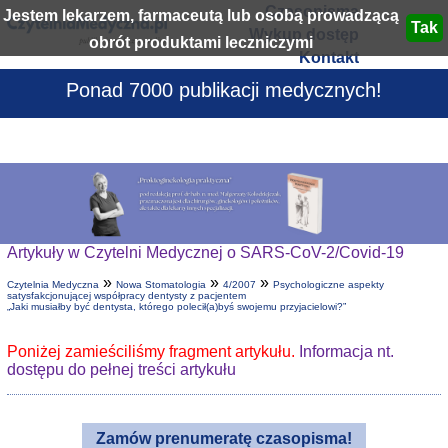
Czasopisma
Jestem lekarzem, farmaceutą lub osobą prowadzącą
Wykup dostęp
obrót produktami leczniczymi
Kontakt
Ponad 7000 publikacji medycznych!
Artykuły w Czytelni Medycznej o SARS-CoV-2/Covid-19
»
»
»
Czytelnia Medyczna
Nowa Stomatologia
4/2007
Psychologiczne aspekty
satysfakcjonującej współpracy dentysty z pacjentem
„Jaki musiałby być dentysta, którego polecił(a)byś swojemu przyjacielowi?”
Poniżej zamieściliśmy fragment artykułu.
Informacja nt.
dostępu do pełnej treści artykułu
Zamów prenumeratę czasopisma!