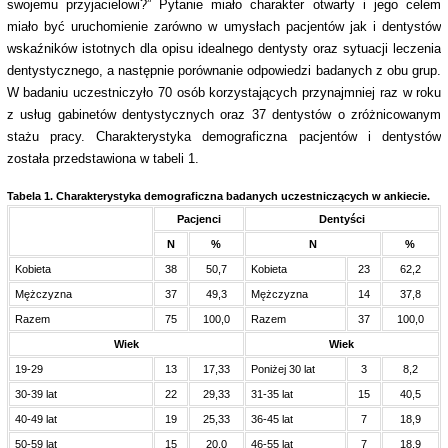
swojemu przyjacielowi?” Pytanie miało charakter otwarty i jego celem
miało być uruchomienie zarówno w umysłach pacjentów jak i dentystów
wskaźników istotnych dla opisu idealnego dentysty oraz sytuacji leczenia
dentystycznego, a następnie porównanie odpowiedzi badanych z obu grup.
W badaniu uczestniczyło 70 osób korzystających przynajmniej raz w roku
z usług gabinetów dentystycznych oraz 37 dentystów o zróżnicowanym
stażu pracy. Charakterystyka demograficzna pacjentów i dentystów
została przedstawiona w tabeli 1.
Tabela 1.
Charakterystyka demograficzna badanych uczestniczących w ankiecie.
Pacjenci
Dentyści
N
%
N
%
Kobieta
38
50,7
Kobieta
23
62,2
Mężczyzna
37
49,3
Mężczyzna
14
37,8
Razem
75
100,0
Razem
37
100,0
Wiek
Wiek
19-29
13
17,33
Poniżej 30 lat
3
8,2
30-39 lat
22
29,33
31-35 lat
15
40,5
40-49 lat
19
25,33
36-45 lat
7
18,9
50-59 lat
15
20,0
46-55 lat
7
18,9