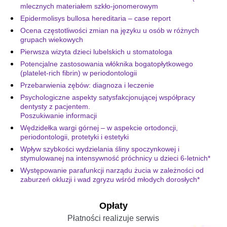
mlecznych materiałem szkło-jonomerowym
Epidermolisys bullosa hereditaria – case report
Ocena częstotliwości zmian na języku u osób w różnych
grupach wiekowych
Pierwsza wizyta dzieci lubelskich u stomatologa
Potencjalne zastosowania włóknika bogatopłytkowego
(platelet-rich fibrin) w periodontologii
Przebarwienia zębów: diagnoza i leczenie
Psychologiczne aspekty satysfakcjonującej współpracy
dentysty z pacjentem.
Poszukiwanie informacji
Wędzidełka wargi górnej – w aspekcie ortodoncji,
periodontologii, protetyki i estetyki
Wpływ szybkości wydzielania śliny spoczynkowej i
stymulowanej na intensywność próchnicy u dzieci 6-letnich*
Występowanie parafunkcji narządu żucia w zależności od
zaburzeń okluzji i wad zgryzu wśród młodych dorosłych*
Opłaty
Płatności realizuje serwis