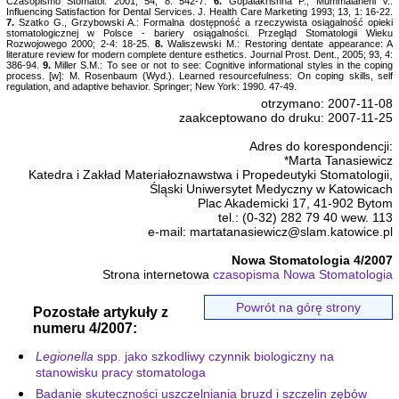
Czasopismo Stomatol. 2001; 54, 8: 542-7.
6.
Gopalakrishna P., Mummalaneni V.:
Influencing Satisfaction for Dental Services. J. Health Care Marketing 1993; 13, 1: 16-22.
7.
Szatko G., Grzybowski A.: Formalna dostępność a rzeczywista osiągalność opieki
stomatologicznej w Polsce - bariery osiągalności. Przegląd Stomatologii Wieku
Rozwojowego 2000; 2-4: 18-25.
8.
Waliszewski M.: Restoring dentate appearance: A
literature review for modern complete denture esthetics. Journal Prost. Dent., 2005; 93, 4:
386-94.
9.
Miller S.M.: To see or not to see: Cognitive informational styles in the coping
process. [w]: M. Rosenbaum (Wyd.). Learned resourcefulness: On coping skills, self
regulation, and adaptive behavior. Springer; New York: 1990. 47-49.
otrzymano: 2007-11-08
zaakceptowano do druku: 2007-11-25
Adres do korespondencji:
*Marta Tanasiewicz
Katedra i Zakład Materiałoznawstwa i Propedeutyki Stomatologii,
Śląski Uniwersytet Medyczny w Katowicach
Plac Akademicki 17, 41-902 Bytom
tel.: (0-32) 282 79 40 wew. 113
e-mail: martatanasiewicz@slam.katowice.pl
Nowa Stomatologia 4/2007
Strona internetowa
czasopisma Nowa Stomatologia
Powrót na górę strony
Pozostałe artykuły z
numeru 4/2007:
Legionella
spp. jako szkodliwy czynnik biologiczny na
stanowisku pracy stomatologa
Badanie skuteczności uszczelniania bruzd i szczelin zębów