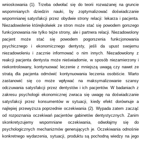
wnioskowania (1). Trzeba odwołać się do teorii rozważanej na gruncie
wspomnianych dziedzin nauki, by zoptymalizować doświadczanie
wspomnianej satysfakcji przez obydwie strony relacji: lekarza i pacjenta.
Niezadowolenie którejkolwiek ze stron może stać się powodem gorszego
funkcjonowania nie tylko tejże strony, ale i partnera relacji. Niezadowolony
pacjent może stać się powodem pogorszenia funkcjonowania
psychicznego i ekonomicznego dentysty, jeśli da upust swojemu
niezadowoleniu i zacznie informować o nim innych. Niezadowolony z
reakcji pacjenta dentysta może nieświadomie, w sposób niezamierzony i
niekontrolowany, kontynuować leczenie z mniejszą uwagą czy nawet ze
stratą dla pacjenta odmówić kontynuowania leczenia osobiście. Warto
zastanowić się co może wpływać na maksymalizowanie szansy
odczuwania satysfakcji przez dentystów i ich pacjentów. W badaniach z
zakresu psychologii ekonomicznej zwraca się uwagę na doświadczanie
satysfakcji przez konsumentów w sytuacji, kiedy efekt dorównuje a
najlepiej przewyższa poprzednie oczekiwania (2). Wypada zatem zacząć
od rozpoznania oczekiwań pacjentów gabinetów dentystycznych. Zanim
skonkretyzujemy wspomniane oczekiwania, odwołajmy się do
psychologicznych mechanizmów generujących je. Oczekiwania odnośnie
konkretnego wydarzenia, sytuacji, produktu są pochodną wiedzy na jego