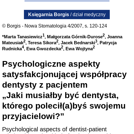
Księgarnia Borgis
/ dział medyczny
© Borgis - Nowa Stomatologia 4/2007, s. 120-124
1
2
*Marta Tanasiewicz
, Małgorzata Górnik-Durose
, Joanna
2
2
3
Mateusiak
, Teresa Sikora
, Jacek Bednarski
, Patrycja
4
2
2
Rudnicka
, Ewa Gwozdecka
, Ewa Wojtyna
Psychologiczne aspekty
satysfakcjonującej współpracy
dentysty z pacjentem
„Jaki musiałby być dentysta,
którego polecił(a)byś swojemu
przyjacielowi?”
Psychological aspects of dentist-patient