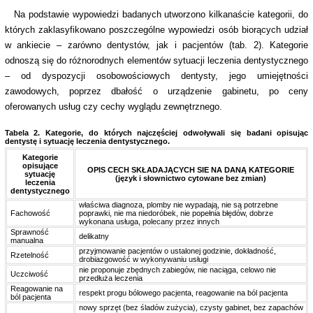
Na podstawie wypowiedzi badanych utworzono kilkanaście kategorii, do
których zaklasyfikowano poszczególne wypowiedzi osób biorących udział
w ankiecie – zarówno dentystów, jak i pacjentów (tab. 2). Kategorie
odnoszą się do różnorodnych elementów sytuacji leczenia dentystycznego
– od dyspozycji osobowościowych dentysty, jego umiejętności
zawodowych, poprzez dbałość o urządzenie gabinetu, po ceny
oferowanych usług czy cechy wyglądu zewnętrznego.
Tabela 2.
Kategorie, do których najczęściej odwoływali się badani opisując
dentystę i sytuację leczenia dentystycznego.
Kategorie
opisujące
OPIS CECH SKŁADAJĄCYCH SIE NA DANĄ KATEGORIE
sytuację
(język i słownictwo cytowane bez zmian)
leczenia
dentystycznego
właściwa diagnoza, plomby nie wypadają, nie są potrzebne
Fachowość
poprawki, nie ma niedoróbek, nie popełnia błędów, dobrze
wykonana usługa, polecany przez innych
Sprawność
delikatny
manualna
przyjmowanie pacjentów o ustalonej godzinie, dokładność,
Rzetelność
drobiazgowość w wykonywaniu usługi
nie proponuje zbędnych zabiegów, nie naciąga, celowo nie
Uczciwość
przedłuża leczenia
Reagowanie na
respekt progu bólowego pacjenta, reagowanie na ból pacjenta
ból pacjenta
nowy sprzęt (bez śladów zużycia), czysty gabinet, bez zapachów