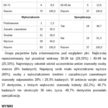
60-71
6
8,0
56-65 lat
5
13,5
Razem
75
100,0
Razem
37
100,0
Wykształcenie
Specjalizacja
Podstawowe
1
1,3
Tak
18
48,7
Zasadn. zawodowe
22
29,3
Średnie
21
28,0
Nie
19
51,3
Wyższe
30
40,0
Razem
83
100,0
Razem
37
100,0
Grupa pacjentów była zrównoważona pod względem płci. Najliczniej
reprezentowany był przedział wiekowy 30-39 lat (29,33%) i 40-49 lat
(25,33%). Najmniejszy odsetek wśród uczestników ankiet stanowiły osoby
starsze (8% badanych). Najwięcej osób miało wykształcenie wyższe
(40%), osoby z wykształceniem średnim i zasadniczym zawodowym
stanowiły odpowiednio 28% i 29,3% badanych. W ankiecie wzięło udział
37 dentystów, z których większość stanowiły kobiety (62,2%). 48,7%
badanych nie ukończyło 36 roku życia. 48,7% dentystów posiadało
specjalizację.
WYNIKI