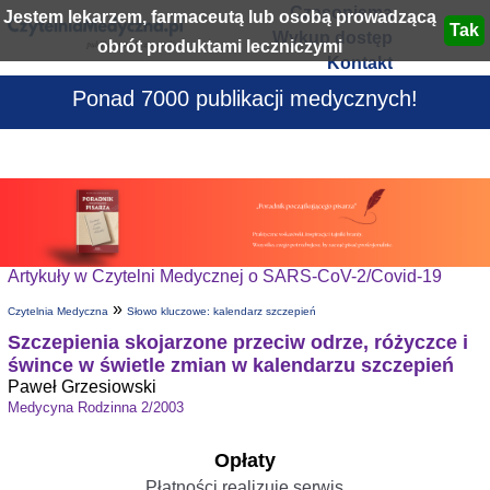
Czasopisma
Jestem lekarzem, farmaceutą lub osobą prowadzącą
Wykup dostęp
obrót produktami leczniczymi
Kontakt
Ponad 7000 publikacji medycznych!
Artykuły w Czytelni Medycznej o SARS-CoV-2/Covid-19
»
Czytelnia Medyczna
Słowo kluczowe: kalendarz szczepień
Szczepienia skojarzone przeciw odrze, różyczce i
śwince w świetle zmian w kalendarzu szczepień
Paweł Grzesiowski
Medycyna Rodzinna 2/2003
Opłaty
Płatności realizuje serwis