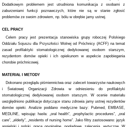
Dodatkowym problemem jest utrudniona komunikacja z osobami z
zaburzeniami funkcji poznawczych, które nie są w stanie zgłosić
problemów ze swoim zdrowiem, np. bólu w obrębie jamy ustnej.
CEL PRACY
Celem pracy jest prezentacja stanowiska grupy roboczej Polskiego
Oddziału Sojuszu dla Przyszłości Wolnej od Próchnicy (ACFF) na temat
zasad profilaktyki stomatologicznej dedykowanej osobom starszym,
rezydentom domów opieki i ich opiekunom w aspekcie zapobiegania
chorobie próchnicowej.
MATERIAŁ I METODY
Dokonano przeglądu piśmiennictwa oraz zaleceń towarzystw naukowych
i Światowej Organizacji Zdrowia w odniesieniu do profilaktyki
stomatologicznej dedykowanej osobom starszym. W ocenie materiału
uwzględniono publikacje dotyczące stanu zdrowia jamy ustnej rezydentów
domów opieki. Analizie poddano medyczne bazy: Pubmed, EMBASE,
MEDLINE, wpisując hasła: „oral health”, „prophylactic procedures”, „oral
care”, „elderly”, „residents of nursing home”. Jako filtry zastosowano: język
angielski i polski, prace oryginalne, poglądowe, zalecenia, wytyczne. W