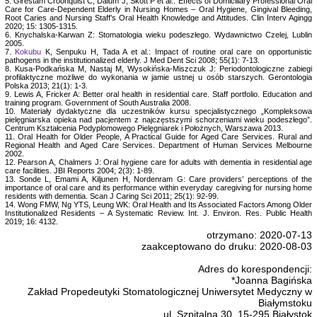
5. Girestam Croonquist C, Dalum J, Skott P et al.: Effects of Domiciliary Professional Oral
Care for Care-Dependent Elderly in Nursing Homes – Oral Hygiene, Gingival Bleeding,
Root Caries and Nursing Staff’s Oral Health Knowledge and Attitudes. Clin Interv Agingg
2020; 15: 1305-1315.
6. Knychalska-Karwan Z: Stomatologia wieku podeszłego. Wydawnictwo Czelej, Lublin
2005.
7.
Kokubu
K, Senpuku H, Tada A et al.: Impact of routine oral care on opportunistic
pathogens in the institutionalized elderly. J Med Dent Sci 2008; 55(1): 7-13.
8. Kusa-Podkańska M, Nastaj M, Wysokińska-Miszczuk J: Periodontologiczne zabiegi
profilaktyczne możliwe do wykonania w jamie ustnej u osób starszych. Gerontologia
Polska 2013; 21(1): 1-3.
9. Lewis A, Fricker A: Better oral health in residential care. Staff portfolio. Education and
training program. Government of South Australia 2008.
10. Materiały dydaktyczne dla uczestników kursu specjalistycznego „Kompleksowa
pielęgniarska opieka nad pacjentem z najczęstszymi schorzeniami wieku podeszłego”.
Centrum Kształcenia Podyplomowego Pielęgniarek i Położnych, Warszawa 2013.
11. Oral Health for Older People, A Practical Guide for Aged Care Services. Rural and
Regional Health and Aged Care Services. Department of Human Services Melbourne
2002.
12. Pearson A, Chalmers J: Oral hygiene care for adults with dementia in residential age
care facilities. JBI Reports 2004; 2(3): 1-89.
13. Sonde L, Emami A, Kiljunen H, Nordenram G: Care providers’ perceptions of the
importance of oral care and its performance within everyday caregiving for nursing home
residents with dementia. Scan J Caring Sci 2011; 25(1): 92-99.
14. Wong FMW, Ng YTS, Leung WK: Oral Health and Its Associated Factors Among Older
Institutionalized Residents – A Systematic Review. Int. J. Environ. Res. Public Health
2019; 16: 4132.
otrzymano: 2020-07-13
zaakceptowano do druku: 2020-08-03
Adres do korespondencji:
*Joanna Bagińska
Zakład Propedeutyki Stomatologicznej Uniwersytet Medyczny w
Białymstoku
ul. Szpitalna 30, 15-295 Białystok