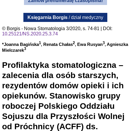
Zamów prenumeratę czasopisma!
Księgarnia Borgis
/ dział medyczny
© Borgis - Nowa Stomatologia 3/2020, s. 74-81 | DOI:
10.25121/NS.2020.25.3.74
1
2
3
*Joanna Bagińska
, Renata Chałas
, Ewa Rusyan
, Agnieszka
3
Mielczarek
Profilaktyka stomatologiczna –
zalecenia dla osób starszych,
rezydentów domów opieki i ich
opiekunów. Stanowisko grupy
roboczej Polskiego Oddziału
Sojuszu dla Przyszłości Wolnej
od Próchnicy (ACFF) ds.