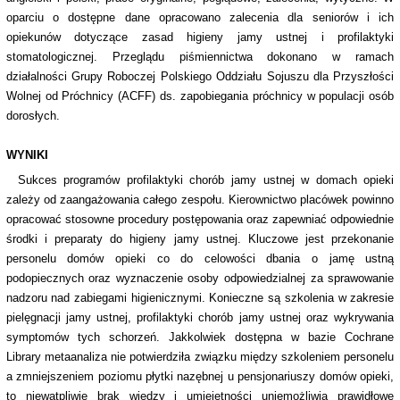
oparciu o dostępne dane opracowano zalecenia dla seniorów i ich
opiekunów dotyczące zasad higieny jamy ustnej i profilaktyki
stomatologicznej. Przeglądu piśmiennictwa dokonano w ramach
działalności Grupy Roboczej Polskiego Oddziału Sojuszu dla Przyszłości
Wolnej od Próchnicy (ACFF) ds. zapobiegania próchnicy w populacji osób
dorosłych.
WYNIKI
Sukces programów profilaktyki chorób jamy ustnej w domach opieki
zależy od zaangażowania całego zespołu. Kierownictwo placówek powinno
opracować stosowne procedury postępowania oraz zapewniać odpowiednie
środki i preparaty do higieny jamy ustnej. Kluczowe jest przekonanie
personelu domów opieki co do celowości dbania o jamę ustną
podopiecznych oraz wyznaczenie osoby odpowiedzialnej za sprawowanie
nadzoru nad zabiegami higienicznymi. Konieczne są szkolenia w zakresie
pielęgnacji jamy ustnej, profilaktyki chorób jamy ustnej oraz wykrywania
symptomów tych schorzeń. Jakkolwiek dostępna w bazie Cochrane
Library metaanaliza nie potwierdziła związku między szkoleniem personelu
a zmniejszeniem poziomu płytki nazębnej u pensjonariuszy domów opieki,
to niewątpliwie brak wiedzy i umiejętności uniemożliwia prawidłowe