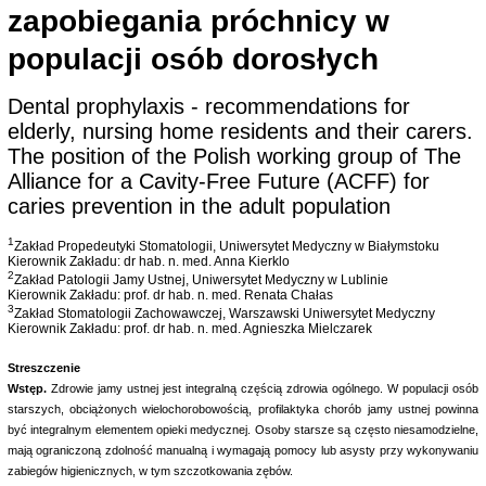
zapobiegania próchnicy w
populacji osób dorosłych
Dental prophylaxis - recommendations for
elderly, nursing home residents and their carers.
The position of the Polish working group of The
Alliance for a Cavity-Free Future (ACFF) for
caries prevention in the adult population
1
Zakład Propedeutyki Stomatologii, Uniwersytet Medyczny w Białymstoku
Kierownik Zakładu: dr hab. n. med. Anna Kierklo
2
Zakład Patologii Jamy Ustnej, Uniwersytet Medyczny w Lublinie
Kierownik Zakładu: prof. dr hab. n. med. Renata Chałas
3
Zakład Stomatologii Zachowawczej, Warszawski Uniwersytet Medyczny
Kierownik Zakładu: prof. dr hab. n. med. Agnieszka Mielczarek
Streszczenie
Wstęp.
Zdrowie jamy ustnej jest integralną częścią zdrowia ogólnego. W populacji osób
starszych, obciążonych wielochorobowością, profilaktyka chorób jamy ustnej powinna
być integralnym elementem opieki medycznej. Osoby starsze są często niesamodzielne,
mają ograniczoną zdolność manualną i wymagają pomocy lub asysty przy wykonywaniu
zabiegów higienicznych, w tym szczotkowania zębów.