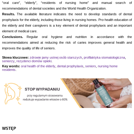
“oral care”, “elderly”, “residents of nursing home” and manual search of
recommendations of dental societies and the World Health Organization.
Results.
The available literature indicates the need to develop standards of dental
prophylaxis for the elderly, including those living in nursing homes. Pro-health education of
the elderly and their caregivers is a key element of dental prophylaxis and an important
element of medical care.
Conclusions.
Regular oral hygiene and nutrition in accordance with the
recommendations aimed at reducing the risk of caries improves general health and
improves the quality of life of seniors.
Słowa kluczowe:
zdrowie jamy ustnej osób starszych
,
profilaktyka stomatologiczna
,
seniorzy
,
rezydenci domów opieki
.
Key words:
oral health of the elderly
,
dental prophylaxis
,
seniors
,
nursing home
residents
.
WSTĘP