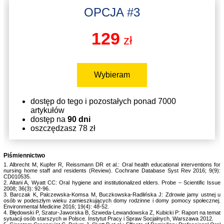
OPCJA #3
129
zł
Wybieram
dostęp do tego i pozostałych ponad 7000
artykułów
dostęp na
90 dni
oszczędzasz 78 zł
Piśmiennictwo
1. Albrecht M, Kupfer R, Reissmann DR et al.: Oral health educational interventions for
nursing home staff and residents (Review). Cochrane Database Syst Rev 2016; 9(9):
CD010535.
2. Altani A, Wyatt CC: Oral hygiene and institutionalized elders. Probe – Scientific Issue
2008; 36(3): 92-96.
3. Barczak K, Palczewska-Komsa M, Buczkowska-Radlińska J: Zdrowie jamy ustnej u
osób w podeszłym wieku zamieszkujących domy rodzinne i domy pomocy społecznej.
Environmental Medicine 2016; 19(4): 48-52.
4. Błędowski P, Szatur-Jaworska B, Szweda-Lewandowska Z, Kubicki P: Raport na temat
sytuacji osób starszych w Polsce. Instytut Pracy i Spraw Socjalnych, Warszawa 2012.