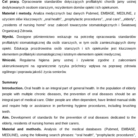
Cel pracy.
Opracowanie standardów dotyczących profilaktyki chorób jamy ustnej
dedykowanych osobom starszym, rezydentom domów opieki i ich opiekunom.
Materiał i metody.
Analiza medycznych baz danych Pubmed, EMBASE, MEDLINE, z
użyciem słów kluczowych: „oral health”, „prophylactic procedures”, „oral care”, „elderly”,
„residents of nursing home” oraz zaleceń towarzystw stomatologicznych i Światowej
Organizacji Zdrowia.
Wyniki.
Dostępne piśmiennictwo wskazuje na potrzebę opracowania standardów
profilaktyki stomatologicznej dla osób starszych, w tym osób zamieszkujących domy
opieki. Edukacja prozdrowotna osób starszych i ich opiekunów jest kluczowym
elementem profilaktyki stomatologicznej i istotnym elementem opieki medycznej.
Wnioski.
Regularna higiena jamy ustnej i żywienie zgodne z zaleceniami
ukierunkowanymi na ograniczenie ryzyka próchnicy wpływa na poprawę zdrowia
ogólnego i poprawia jakość życia seniorów.
Summary
Introduction.
Oral health is an integral part of general health. In the population of elderly
people with multiple chronic diseases, the prevention of oral diseases should be an
integral part of medical care. Older people are often dependent, have limited manual skills
and require help or assistance in performing hygiene procedures, including brushing
teeth.
Aim.
Development of standards for the prevention of oral diseases dedicated to the
elderly, residents of nursing homes and their carers.
Material and methods.
Analysis of the medical databases (Pubmed, EMBASE,
MEDLINE), using the following search phrases: “oral health”, “prophylactic procedures”,