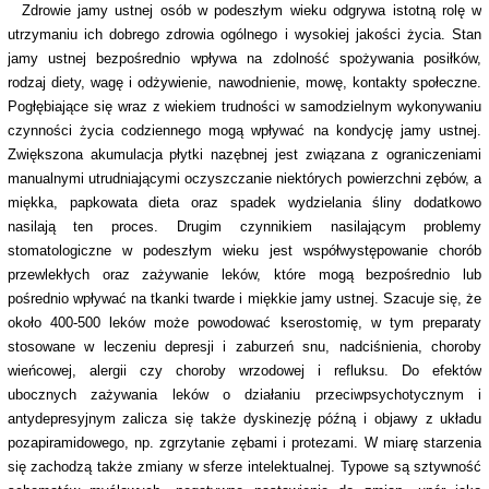
Zdrowie jamy ustnej osób w podeszłym wieku odgrywa istotną rolę w
utrzymaniu ich dobrego zdrowia ogólnego i wysokiej jakości życia. Stan
jamy ustnej bezpośrednio wpływa na zdolność spożywania posiłków,
rodzaj diety, wagę i odżywienie, nawodnienie, mowę, kontakty społeczne.
Pogłębiające się wraz z wiekiem trudności w samodzielnym wykonywaniu
czynności życia codziennego mogą wpływać na kondycję jamy ustnej.
Zwiększona akumulacja płytki nazębnej jest związana z ograniczeniami
manualnymi utrudniającymi oczyszczanie niektórych powierzchni zębów, a
miękka, papkowata dieta oraz spadek wydzielania śliny dodatkowo
nasilają ten proces. Drugim czynnikiem nasilającym problemy
stomatologiczne w podeszłym wieku jest współwystępowanie chorób
przewlekłych oraz zażywanie leków, które mogą bezpośrednio lub
pośrednio wpływać na tkanki twarde i miękkie jamy ustnej. Szacuje się, że
około 400-500 leków może powodować kserostomię, w tym preparaty
stosowane w leczeniu depresji i zaburzeń snu, nadciśnienia, choroby
wieńcowej, alergii czy choroby wrzodowej i refluksu. Do efektów
ubocznych zażywania leków o działaniu przeciwpsychotycznym i
antydepresyjnym zalicza się także dyskinezję późną i objawy z układu
pozapiramidowego, np. zgrzytanie zębami i protezami. W miarę starzenia
się zachodzą także zmiany w sferze intelektualnej. Typowe są sztywność