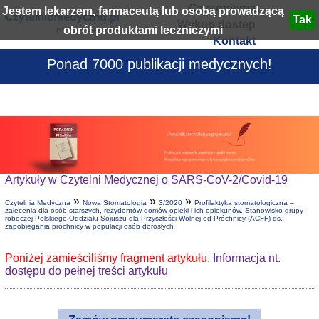
Czasopisma
Jestem lekarzem, farmaceutą lub osobą prowadzącą
Wykup dostęp
obrót produktami leczniczymi
Kontakt
Ponad 7000 publikacji medycznych!
Artykuły w Czytelni Medycznej o SARS-CoV-2/Covid-19
»
»
»
Czytelnia Medyczna
Nowa Stomatologia
3/2020
Profilaktyka stomatologiczna –
zalecenia dla osób starszych, rezydentów domów opieki i ich opiekunów. Stanowisko grupy
roboczej Polskiego Oddziału Sojuszu dla Przyszłości Wolnej od Próchnicy (ACFF) ds.
zapobiegania próchnicy w populacji osób dorosłych
Poniżej zamieściliśmy fragment artykułu.
Informacja nt.
dostępu do pełnej treści artykułu