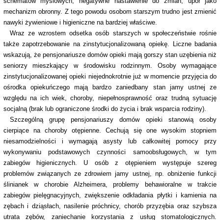
schematów myślowych, negatywne nastawienie do zmian, upór jako
mechanizm obronny. Z tego powodu osobom starszym trudno jest zmienić
nawyki żywieniowe i higieniczne na bardziej właściwe.
Wraz ze wzrostem odsetka osób starszych w społeczeństwie rośnie
także zapotrzebowanie na zinstytucjonalizowaną opiekę. Liczne badania
wskazują, że pensjonariusze domów opieki mają gorszy stan uzębienia niż
seniorzy mieszkający w środowisku rodzinnym. Osoby wymagające
zinstytucjonalizowanej opieki niejednokrotnie już w momencie przyjęcia do
ośrodka opiekuńczego mają bardzo zaniedbany stan jamy ustnej ze
względu na ich wiek, choroby, niepełnosprawność oraz trudną sytuację
socjalną (brak lub ograniczone środki do życia i brak wsparcia rodziny).
Szczególną grupę pensjonariuszy domów opieki stanowią osoby
cierpiące na choroby otępienne. Cechują się one wysokim stopniem
niesamodzielności i wymagają asysty lub całkowitej pomocy przy
wykonywaniu podstawowych czynności samoobsługowych, w tym
zabiegów higienicznych. U osób z otępieniem występuje szereg
problemów związanych ze zdrowiem jamy ustnej, np. obniżenie funkcji
ślinianek w chorobie Alzheimera, problemy behawioralne w trakcie
zabiegów pielęgnacyjnych, zwiększenie odkładania płytki i kamienia na
zębach i dziąsłach, nasilenie próchnicy, chorób przyzębia oraz szybsza
utrata zębów, zaniechanie korzystania z usług stomatologicznych.