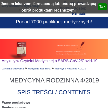
Czasopisma
Jestem lekarzem, farmaceutą lub osobą prowadzącą
Wykup dostęp
obrót produktami leczniczymi
Kontakt
Ponad 7000 publikacji medycznych!
Artykuły w Czytelni Medycznej o SARS-CoV-2/Covid-19
»
»
Czytelnia Medyczna
Medycyna Rodzinna
Medycyna Rodzinna 4/2019
MEDYCYNA RODZINNA 4/2019
SPIS TREŚCI / CONTENTS
Prace poglądowe
Review papers