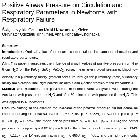
Positive Airway Pressure on Circulation and
Respiratory Parameters in Newborns with
Respiratory Failure
Świętokrzyskie Centrum Matki i Noworodka, Kielce
Ordynator Oddziału: dr n. med. Anna Kondała–Chojnacka
Summary
Introduction.
Optimal value of pressure requires taking into account circulation and
respiratory parameters.
Aim.
This paper investigates the influence of growth values of positive pressure from 4 to
6 cm H
O on the PaO
, SpO
, PaCO
, pulse, mean artery blood pressure, blood flow
2
2
2
2
velocity in a pulmonary artery, gradient pressure through the pulmonary valve, pulmonary
artery acceleration time, right ventricular output and ejection fraction of the left ventricle.
Material and methods.
The parameters mentioned were analysed twice: during the
ventilation with pressure 4 cm H
O and after 30 minutes of with pressure 6 cm H
O. This
2
2
was applied to 40 newborns.
Results.
Among all the children the increase of the positive pressure did not cause an
important change in pulse saturation: p
= 0.2796, p
= 0.2334; the value of pulse: p
=
1
2
1
0.1504, p
= 0.2257; the mean artery pressure: p
= 0.1490, p
= 0.2056; the partial
2
1
2
pressure of oxygen: p
= 0.6237, p
= 0.6417; the value of acceleration time: p
= 0.1949,
1
2
1
p
= 0.1167; the LV ejection fraction: p
= 0.4658, p
= 4681; and the right ventricular
2
1
2