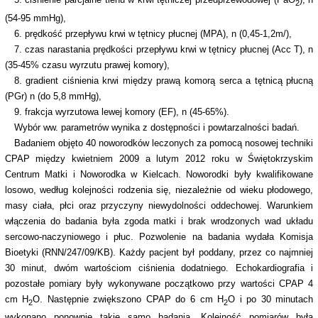
2
(54-95 mmHg),
6. prędkość przepływu krwi w tętnicy płucnej (MPA), n (0,45-1,2m/),
7. czas narastania prędkości przepływu krwi w tętnicy płucnej (Acc T), n
(35-45% czasu wyrzutu prawej komory),
8. gradient ciśnienia krwi między prawą komorą serca a tętnicą płucną
(PGr) n (do 5,8 mmHg),
9. frakcja wyrzutowa lewej komory (EF), n (45-65%).
Wybór ww. parametrów wynika z dostępności i powtarzalności badań.
Badaniem objęto 40 noworodków leczonych za pomocą nosowej techniki
CPAP między kwietniem 2009 a lutym 2012 roku w Świętokrzyskim
Centrum Matki i Noworodka w Kielcach. Noworodki były kwalifikowane
losowo, według kolejności rodzenia się, niezależnie od wieku płodowego,
masy ciała, płci oraz przyczyny niewydolności oddechowej. Warunkiem
włączenia do badania była zgoda matki i brak wrodzonych wad układu
sercowo-naczyniowego i płuc. Pozwolenie na badania wydała Komisja
Bioetyki (RNN/247/09/KB). Każdy pacjent był poddany, przez co najmniej
30 minut, dwóm wartościom ciśnienia dodatniego. Echokardiografia i
pozostałe pomiary były wykonywane początkowo przy wartości CPAP 4
cm H
O. Następnie zwiększono CPAP do 6 cm H
O i po 30 minutach
2
2
wykonano ponownie takie samo badania. Kolejność pomiarów była