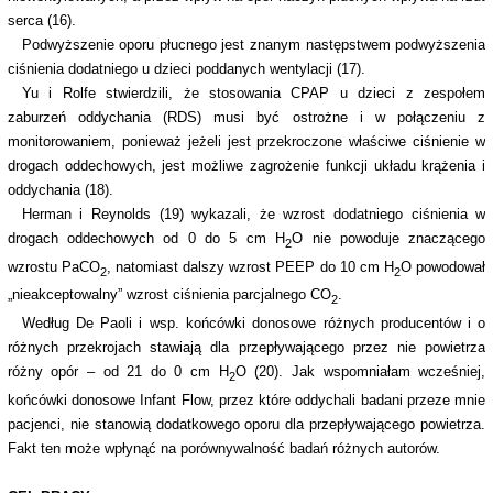
serca (16).
Podwyższenie oporu płucnego jest znanym następstwem podwyższenia
ciśnienia dodatniego u dzieci poddanych wentylacji (17).
Yu i Rolfe stwierdzili, że stosowania CPAP u dzieci z zespołem
zaburzeń oddychania (RDS) musi być ostrożne i w połączeniu z
monitorowaniem, ponieważ jeżeli jest przekroczone właściwe ciśnienie w
drogach oddechowych, jest możliwe zagrożenie funkcji układu krążenia i
oddychania (18).
Herman i Reynolds (19) wykazali, że wzrost dodatniego ciśnienia w
drogach oddechowych od 0 do 5 cm H
O nie powoduje znaczącego
2
wzrostu PaCO
, natomiast dalszy wzrost PEEP do 10 cm H
O powodował
2
2
„nieakceptowalny” wzrost ciśnienia parcjalnego CO
.
2
Według De Paoli i wsp. końcówki donosowe różnych producentów i o
różnych przekrojach stawiają dla przepływającego przez nie powietrza
różny opór – od 21 do 0 cm H
O (20). Jak wspomniałam wcześniej,
2
końcówki donosowe Infant Flow, przez które oddychali badani przeze mnie
pacjenci, nie stanowią dodatkowego oporu dla przepływającego powietrza.
Fakt ten może wpłynąć na porównywalność badań różnych autorów.