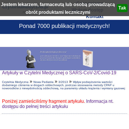
Czasopisma
Jestem lekarzem, farmaceutą lub osobą prowadzącą
Wykup dostęp
obrót produktami leczniczymi
Kontakt
Ponad 7000 publikacji medycznych!
Artykuły w Czytelni Medycznej o SARS-CoV-2/Covid-19
»
»
»
Czytelnia Medyczna
Nowa Pediatria
3/2013
Wpływ podwyższenia wartości
dodatniego ciśnienia w drogach oddechowych, podczas stosowania metody CPAP u
noworodków z niewydolnością oddechową, na parametry układu krążenia i wymiany gazowej
Poniżej zamieściliśmy fragment artykułu.
Informacja nt.
dostępu do pełnej treści artykułu