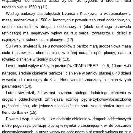
włączonych do badania dzieci wynosił 28 tygodni, a średnia masa
urodzeniowa < 1550 g (11).
Według badaczy australijskich Evansa i Kluckowa, u wcześniaków z
masą urodzeniową < 1500 g, leczonych z powodu zaburzeń oddechowych,
średnie ciśnienie w drogach oddechowych (obok drożnego przewodu
tętniczego) ma negatywny wpływ na rzut serca, zwłaszcza u dzieci z
najcięższymi schorzeniami płucnymi (12).
Su i wsp. stwierdzili, że u noworodków z bardzo małą urodzeniową masą
ciała i przewlekłą chorobą płuc, w której narasta opór płucny, narasta
również ciśnienie w tętnicy płucnej (13).
Levett badał wpływ różnych poziomów CPAP i PEEP – 0, 5, 10 cm H
O
2
na tętno, średnie ciśnienie tętnicze i ciśnienie w tętnicy płucnej u 40 dzieci
w wieku od 7 miesięcy do 8 lat. Nie stwierdził znaczących zmian w tych
parametrach (14).
Lutch stwierdził, że wzrost poziomu stałego dodatniego ciśnienia w
drogach oddechowych zmniejsza różnicę pęcherzykowo-włośniczkową
prężności tlenu, ale jednoczesne obniżenie rzutu serca obniża transport
tlenu do tkanek (15).
Powers i wsp. stwierdzili, że dodatnie ciśnienie w drogach oddechowych
może pogorszyć perfuzję płucną w wyniku przesunięcia krwi do obszarów
niewentylowanych, a przez wpływ na opór naczyń płucnych wpływa na rzut