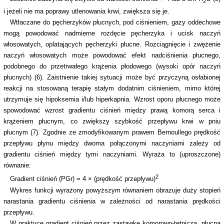
2
i jeżeli nie ma poprawy utlenowania krwi, zwiększa się je.
Wtłaczane do pęcherzyków płucnych, pod ciśnieniem, gazy oddechowe
mogą powodować nadmierne rozdęcie pęcherzyka i ucisk naczyń
włosowatych, oplatających pęcherzyki płucne. Rozciągnięcie i zwężenie
naczyń włosowatych może powodować efekt nadciśnienia płucnego,
podobnego do przetrwałego krążenia płodowego (wysoki opór naczyń
płucnych) (6). Zaistnienie takiej sytuacji może być przyczyną osłabionej
reakcji na stosowaną terapię stałym dodatnim ciśnieniem, mimo której
utrzymuje się hipoksemia i/lub hiperkapnia. Wzrost oporu płucnego może
spowodować wzrost gradientu ciśnień między prawą komorą serca i
krążeniem płucnym, co zwiększy szybkość przepływu krwi w pniu
płucnym (7). Zgodnie ze zmodyfikowanym prawem Bernoullego prędkość
przepływu płynu między dwoma połączonymi naczyniami zależy od
gradientu ciśnień między tymi naczyniami. Wyraża to (uproszczone)
równanie:
2
Gradient ciśnień (PGr) = 4 × (prędkość przepływu)
Wykres funkcji wyrażony powyższym równaniem obrazuje duży stopień
narastania gradientu ciśnienia w zależności od narastania prędkości
przepływu.
W praktyce gradient ciśnień przez zastawkę komorowo-tętniczą, płucną