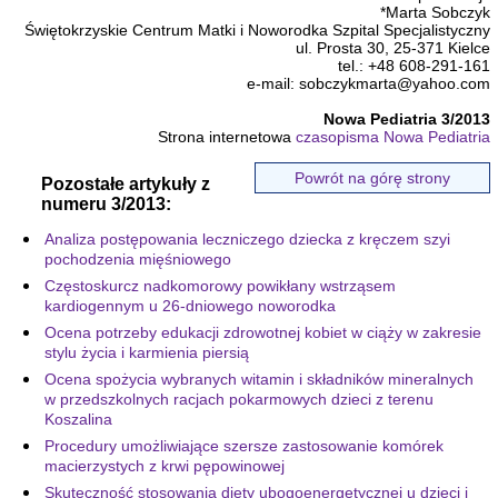
*Marta Sobczyk
Świętokrzyskie Centrum Matki i Noworodka Szpital Specjalistyczny
ul. Prosta 30, 25-371 Kielce
tel.: +48 608-291-161
e-mail: sobczykmarta@yahoo.com
Nowa Pediatria 3/2013
Strona internetowa
czasopisma Nowa Pediatria
Powrót na górę strony
Pozostałe artykuły z
numeru 3/2013:
Analiza postępowania leczniczego dziecka z kręczem szyi
pochodzenia mięśniowego
Częstoskurcz nadkomorowy powikłany wstrząsem
kardiogennym u 26-dniowego noworodka
Ocena potrzeby edukacji zdrowotnej kobiet w ciąży w zakresie
stylu życia i karmienia piersią
Ocena spożycia wybranych witamin i składników mineralnych
w przedszkolnych racjach pokarmowych dzieci z terenu
Koszalina
Procedury umożliwiające szersze zastosowanie komórek
macierzystych z krwi pępowinowej
Skuteczność stosowania diety ubogoenergetycznej u dzieci i