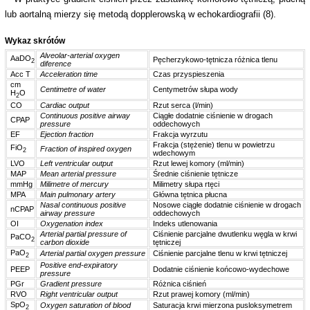
lub aortalną mierzy się metodą dopplerowską w echokardiografii (8).
Wykaz skrótów
Alveolar-arterial oxygen
AaDO
Pęcherzykowo-tętnicza różnica tlenu
2
diference
Acc T
Acceleration time
Czas przyspieszenia
cm
Centimetre of water
Centymetrów słupa wody
H
O
2
CO
Cardiac output
Rzut serca (l/min)
Continuous positive airway
Ciągłe dodatnie ciśnienie w drogach
CPAP
pressure
oddechowych
EF
Ejection fraction
Frakcja wyrzutu
Frakcja (stężenie) tlenu w powietrzu
FiO
Fraction of inspired oxygen
2
wdechowym
LVO
Left ventricular output
Rzut lewej komory (ml/min)
MAP
Mean arterial pressure
Średnie ciśnienie tętnicze
mmHg
Milimetre of mercury
Milimetry słupa rtęci
MPA
Main pulmonary artery
Główna tętnica płucna
Nasal continuous positive
Nosowe ciągłe dodatnie ciśnienie w drogach
nCPAP
airway pressure
oddechowych
OI
Oxygenation index
Indeks utlenowania
Arterial partial pressure of
Ciśnienie parcjalne dwutlenku węgla w krwi
PaCO
2
carbon dioxide
tętniczej
PaO
Arterial partial oxygen pressure
Ciśnienie parcjalne tlenu w krwi tętniczej
2
Positive end-expiratory
PEEP
Dodatnie ciśnienie końcowo-wydechowe
pressure
PGr
Gradient pressure
Różnica ciśnień
RVO
Right ventricular output
Rzut prawej komory (ml/min)
SpO
Oxygen saturation of blood
Saturacja krwi mierzona pusloksymetrem
2