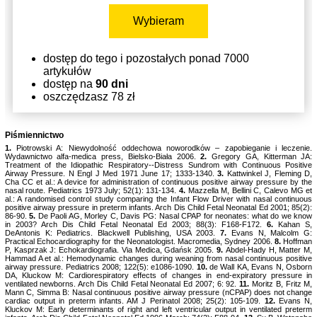
Wybieram
dostęp do tego i pozostałych ponad 7000
artykułów
dostęp na
90 dni
oszczędzasz 78 zł
Piśmiennictwo
1.
Piotrowski A: Niewydolność oddechowa noworodków – zapobieganie i leczenie.
Wydawnictwo alfa-medica press, Bielsko-Biała 2006.
2.
Gregory GA, Kitterman JA:
Treatment of the Idiopathic Respiratory--Distress Sundrom with Continuous Positive
Airway Pressure. N Engl J Med 1971 June 17; 1333-1340.
3.
Kattwinkel J, Fleming D,
Cha CC et al.: A device for administration of continuous positive airway pressure by the
nasal route. Pediatrics 1973 July; 52(1): 131-134.
4.
Mazzella M, Bellini C, Calevo MG et
al.: A randomised control study comparing the Infant Flow Driver with nasal continuous
positive airway pressure in preterm infants. Arch Dis Child Fetal Neonatal Ed 2001; 85(2):
86-90.
5.
De Paoli AG, Morley C, Davis PG: Nasal CPAP for neonates: what do we know
in 2003? Arch Dis Child Fetal Neonatal Ed 2003; 88(3): F168-F172.
6.
Kahan S,
DeAntonis K: Pediatrics. Blackwell Publishing, USA 2003.
7.
Evans N, Malcolm G:
Practical Echocardiography for the Neonatologist. Macromedia, Sydney 2006.
8.
Hoffman
P, Kasprzak J: Echokardiografia. Via Medica, Gdańsk 2005.
9.
Abdel-Hady H, Matter M,
Hammad A et al.: Hemodynamic changes during weaning from nasal continuous positive
airway pressure. Pediatrics 2008; 122(5): e1086-1090.
10.
de Wall KA, Evans N, Osborn
DA, Kluckow M: Cardiorespiratory effects of changes in end-expiratory pressure in
ventilated newborns. Arch Dis Child Fetal Neonatal Ed 2007; 6: 92.
11.
Moritz B, Fritz M,
Mann C, Simma B: Nasal continuous positive airway pressure (nCPAP) does not change
cardiac output in preterm infants. AM J Perinatol 2008; 25(2): 105-109.
12.
Evans N,
Kluckov M: Early determinants of right and left ventricular output in ventilated preterm