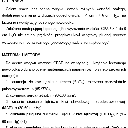
CEL PRACY
Celem pracy jest ocena wpływu dwóch różnych wartości stałego,
dodatniego ciśnienia w drogach oddechowych, + 4 cm i + 6 cm H
O, na
2
krążenie i wentylację leczonego noworodka.
Założono następującą hipotezę: „Podwyższenie wartości CPAP z 4 do 6
cm H
O nie zmieni prędkości przepływu krwi w tętnicy płucnej poprzez
2
wytworzenie mechanicznego (oporowego) nadciśnienia płucnego”.
MATERIAŁ I METODY
Do oceny wpływu wartości CPAP na wentylację i krążenie leczonego
noworodka wybrano ocenę następujących parametrów i przyjęto zakres ich
normy (n):
1. saturacja Hb krwi tętniczej tlenem (SpO
), mierzona przezskórnie
2
pulsoksymetrem, n (85-95%),
2. czynność serca (tętno), n (90-180 bpm),
3. średnie ciśnienie tętnicze krwi obwodowej, „przedprzewodowej”
(MAP), n (30-60 mmHg),
4. ciśnienie parcjalne dwutlenku węgla w krwi tętniczej (PaCO
), n (45-
2
60 mmHg) (21),
5. ciśnienie parcjalne tlenu w krwi tętniczej przedprzewodowej (PaO
), n