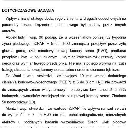
DOTYCHCZASOWE BADANIA
Wpływ zmiany stałego dodatniego ciśnienia w drogach oddechowych na
parametry układu krążenia i oddechowego był badany przez innych
autorów.
Abdel-Hady i wsp. (9) podają, że u wcześniaków poniżej 32 tygodnia
życia płodowego nCPAP + 5 cm H
O zmniejsza przepływ przez żyłę
2
główną górną, rzut minutowy prawej komory serca (RVO), prędkość
przepływu krwi w pniu płucnym i wymiar końcowo-rozkurczowy komór
serca oraz wymiar lewego przedsionka. Nie ma istotnego wpływu na rzut i
frakcję skracania lewej komory serca, tętno i średnie ciśnienie tętnicze.
De Waal i wsp. stwierdzili, że trwający 10 min wzrost dodatniego
ciśnienia końcowo-wydechowego (PEEP) z 5 do 8 cm H
O nie prowadzi
2
do znaczących zmian w systemowym przepływie krwi, chociaż u 36%
badanych noworodków zmniejszył się rzut prawej komory serca. Zbadano
50 noworodków (10).
Moritz i wsp. stwierdzili, że wartość nCPAP nie wpływa na rzut serca i
do wysokości + 7 cm H
O nie ma, echokardiograficznie, mierzalnych
2
efektów u poddanych badaniu wcześniaków. Średni wiek płodowy