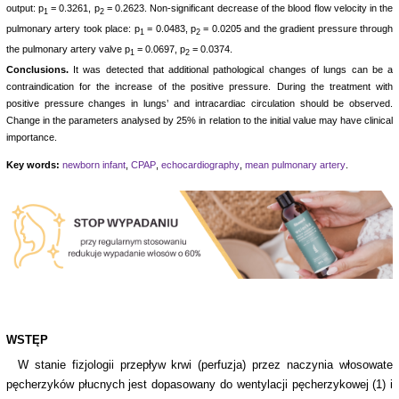
output: p
= 0.3261, p
= 0.2623. Non-significant decrease of the blood flow velocity in the
1
2
pulmonary artery took place: p
= 0.0483, p
= 0.0205 and the gradient pressure through
1
2
the pulmonary artery valve p
= 0.0697, p
= 0.0374.
1
2
Conclusions.
It was detected that additional pathological changes of lungs can be a
contraindication for the increase of the positive pressure. During the treatment with
positive pressure changes in lungs’ and intracardiac circulation should be observed.
Change in the parameters analysed by 25% in relation to the initial value may have clinical
importance.
Key words:
newborn infant
,
CPAP
,
echocardiography
,
mean pulmonary artery
.
WSTĘP
W stanie fizjologii przepływ krwi (perfuzja) przez naczynia włosowate
pęcherzyków płucnych jest dopasowany do wentylacji pęcherzykowej (1) i