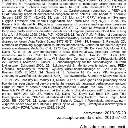
infants. Arch Dis Child Fetal Neonatal Ed 1996 March; 74(2): F88-94.
13.
Su B, Watanabe
T, Shimizu M, Yanagisawa M: Doppler assessment of pulmonary artery pressure in
neonates at risk of chronic lung disease. Arch Dis Child Fetal Neonatal 1977; 1: F23-27.
14.
Levett MJ, Walter S, Culpepper CY et al.: Cardiovascular responses to PEEP and
CPAP folloving repair of complicatad congenital heart defects. The Annals of Thoracic
Surgery 1993; 36(4): 411-416.
15.
Lutch JS, Murray JF: CPPV: efects on Systemic
Oxygen Transport and Tissue Oxyganation. Ann Intern Med1972; 76(2): 193-202.
16.
Powers RS, Mannal R: Physiologic consequens of positive end-expiratory pressure
(PEEP) ventilation. Ann Surg 1973; 178(3): 265-272.
17.
Kleen M, Zwissler B, Messner K:
Peep only partly restores disturbed distribution of regional pulmonary blood flow in lung
injury. Am J Physiol 1998; 274(1 Pt2): H209-216.
18.
Yu VY, Rolfe P: Effect of continuous
positive sirway pressure breathing on cardiorespiratory fuction in infants with respiratory
distress syndrom. Acta Pediatr Scand 1977; 66(1): 59-64.
19.
Herman S, Reynolds EO:
Methods of improving oxygenation in infants mechanically ventilated for severe hyaline
membrane disease. Arch Dis Child 1973 Dec; 612-617.
20.
De Paoli AG, Morley CJ,
Davis PG et al.:
In vitro
comparison of nasal positive airway pressure devices for
neonates. Arch Dis Child Fetal Neonatal 2002; 87(1): F42-45.
21.
Tietz NW:
Fundamentals of clinical chemistry. W.B. Saunders Company, wyd. IV, Philadelphia 1996.
22.
Skinner J, Alverson D, Hunter S: Echocardiography for the Neonatologist. Churchill
Livingstone, Edinburgh 2008.
23.
Szkulmowski Z: Monitorowanie oddychania. FEEA
Ośrodek Regionalny w Poznaniu, wykłady kursu doskonalącego nr 1, 20-23.04.2005,
Poznań 2005: 201-214.
24.
Świetlinski J, Wilińska M, Kornacka MK: Propozycja
zalecanych wartości pulsoksymetrii (SpO
) dla noworodków. Standardy Medyczne 2011:
2
193-199.
25.
Crossley KJ, Morley CJ, Allison BJ et al.: Blood gases and pulmonary blood
flow during resuscitation of very preter lambs treated with antenatal bethametasoneand/or
Curosurf: effect of positive end-expiratory pressure. Pediatr Res 2007; 62: 37-42.
26.
Froehlich W: What is the chance that this study is clinically significant? Effective clinical
prctice 1996: 234-239.
27.
Morley CJ, Davis PG, Doyle LW, Brian LP: Coin Trial
Investigators. Nasal CPAP or Intubation at Birth for Very Preterm Infants. Engl J Med
2008; 358: 700-708.
28.
Lauterbach R, Kulig A, Opach I: Wentylacja nieinwazyjna –
wsparcie oddechowe bez intubacji. [W:] Gajewska E (red.): Wentylacja nieinwazyjna u
noworodków. PZWL, Warszawa 2012: 81-106.
otrzymano: 2013-05-20
zaakceptowano do druku: 2013-07-02
Adres do korespondencji: