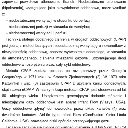
zapewnia prawidłowe utlenowanie tkanek. Niedostateczne utlenowanie
(hipoksemia), występujące jako niewydolność oddechowa, może wynikać
z:
– niedostatecznej wentylacji w stosunku do perfuzji,
– niedostatecznej perfuzji w stosunku do wentylacji,
– niedostatecznej wentylacji i perfuzji.
Technika stałego dodatniego ciśnienia w drogach oddechowych (CPAP)
jest jedną z metod leczących niedostateczną wentylację u noworodków z
niewydolnością oddechową, poprzez wytworzenie dodatniego, w stosunku
do atmosferycznego, ciśnienia mieszanki gazowej, utrzymującego drogi
oddechowe w rozprężeniu przez cały cykl oddechowy.
Metoda CPAP została opisana po raz pierwszy przez George'a
Gregory'ego w 1971 roku, w Stanach Zjednoczonych (2). W 1973 roku
Kattwinkel i wsp. (3) zastosowali CPAP z użyciem kaniul donosowych,
stąd nazwa nCPAP. W naszym kraju metoda nCPAP jest stosowana od lat
80. ubiegłego wieku. Urządzeniem generującym dodatnie ciśnienie i
mieszającym gazy oddechowe jest aparat Infant Flow (Viasys, USA).
Gazy oddechowe „płyną” do noworodka przez układ kanałów (4) oraz
dwudrożne końcówki AirLife typu Infant Flow (CareFusion Yorba Linda
California, USA), stawiające niski opór dla przepływającego gazu.
Leczenie zaczyna się zwykle od wartości ciśnienia + 4 lub 5 cm H
O (5)