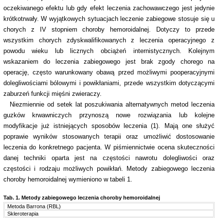
oczekiwanego efektu lub gdy efekt leczenia zachowawczego jest jedynie
krótkotrwały. W wyjątkowych sytuacjach leczenie zabiegowe stosuje się u
chorych z IV stopniem choroby hemoroidalnej. Dotyczy to przede
wszystkim chorych zdyskwalifikowanych z leczenia operacyjnego z
powodu wieku lub licznych obciążeń internistycznych. Kolejnym
wskazaniem do leczenia zabiegowego jest brak zgody chorego na
operację, często warunkowany obawą przed możliwymi pooperacyjnymi
dolegliwościami bólowymi i powikłaniami, przede wszystkim dotyczącymi
zaburzeń funkcji mięśni zwieraczy.
Niezmiennie od setek lat poszukiwania alternatywnych metod leczenia
guzków krwawniczych przynoszą nowe rozwiązania lub kolejne
modyfikacje już istniejących sposobów leczenia (1). Mają one służyć
poprawie wyników stosowanych terapii oraz umożliwić dostosowanie
leczenia do konkretnego pacjenta. W piśmiennictwie ocena skuteczności
danej techniki oparta jest na częstości nawrotu dolegliwości oraz
częstości i rodzaju możliwych powikłań. Metody zabiegowego leczenia
choroby hemoroidalnej wymieniono w tabeli 1.
Tab. 1.
Metody zabiegowego leczenia choroby hemoroidalnej
Metoda Barrona (RBL)
Skleroterapia