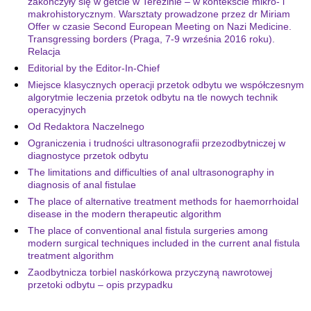
zakończyły się w getcie w Terezinie – w kontekście mikro- i
makrohistorycznym. Warsztaty prowadzone przez dr Miriam
Offer w czasie Second European Meeting on Nazi Medicine.
Transgressing borders (Praga, 7-9 września 2016 roku).
Relacja
Editorial by the Editor-In-Chief
Miejsce klasycznych operacji przetok odbytu we współczesnym
algorytmie leczenia przetok odbytu na tle nowych technik
operacyjnych
Od Redaktora Naczelnego
Ograniczenia i trudności ultrasonografii przezodbytniczej w
diagnostyce przetok odbytu
The limitations and difficulties of anal ultrasonography in
diagnosis of anal fistulae
The place of alternative treatment methods for haemorrhoidal
disease in the modern therapeutic algorithm
The place of conventional anal fistula surgeries among
modern surgical techniques included in the current anal fistula
treatment algorithm
Zaodbytnicza torbiel naskórkowa przyczyną nawrotowej
przetoki odbytu – opis przypadku