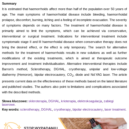
Summary
It is estimated that haemorrhoids affect more than half of the population over 50 years of
age. The main symptoms of haemorrhoidal disease include bleeding, haemorrhoidal
prolapse, discomfort, burning, itching and a feeling of incomplete evacuation. The severity
of symptoms depends on many factors. The treatment of haemorrhoidal disease is
primarily aimed to limit the symptoms, which can be achieved via conservative,
interventional or surgical treatment. Indications for interventional treatment include
symptomatic stage II and III haemorrhoidal disease when conservative therapy does not
bring the desired effect, or the effect is only temporary. The search for alternative
methods for the treatment of haemorrhoids results in new solutions as well as further
modifications of the existing treatments, which is aimed at therapeutic outcome
improvement and treatment individualisation. Alternative interventional therapies include
Barron’s method, Sclerotherapy, DGHAL, cryotherapy, unipolar and low-voltage
diathermy (Hemoron), bipolar electrocautery, CO
, diode and Nd:YAG laser. The article
2
presents current data on the effectiveness of these methods based on the latest literature
and published studies. The authors also point to limitations and complications associated
with the described methods.
Słowa kluczowe:
skleroterapia
,
DGHAL
,
krioterapia
,
elektrokoagulacja
,
zabiegi
laserowe
.
Key words:
sclerotherapy
,
DGHAL
,
cryotherapy
,
bipolar electrocautery
,
laser treatment
.