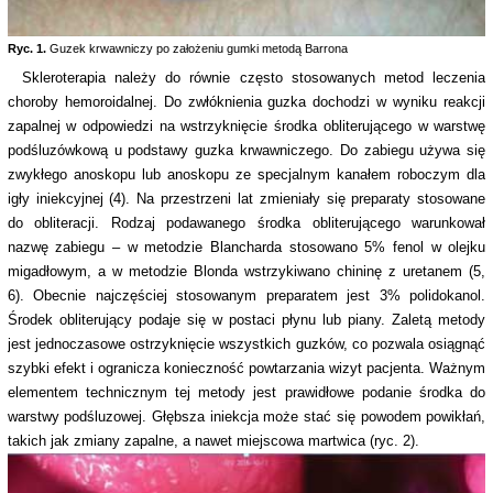
Ryc. 1.
Guzek krwawniczy po założeniu gumki metodą Barrona
Skleroterapia należy do równie często stosowanych metod leczenia
choroby hemoroidalnej. Do zwłóknienia guzka dochodzi w wyniku reakcji
zapalnej w odpowiedzi na wstrzyknięcie środka obliterującego w warstwę
podśluzówkową u podstawy guzka krwawniczego. Do zabiegu używa się
zwykłego anoskopu lub anoskopu ze specjalnym kanałem roboczym dla
igły iniekcyjnej (4). Na przestrzeni lat zmieniały się preparaty stosowane
do obliteracji. Rodzaj podawanego środka obliterującego warunkował
nazwę zabiegu – w metodzie Blancharda stosowano 5% fenol w olejku
migadłowym, a w metodzie Blonda wstrzykiwano chininę z uretanem (5,
6). Obecnie najczęściej stosowanym preparatem jest 3% polidokanol.
Środek obliterujący podaje się w postaci płynu lub piany. Zaletą metody
jest jednoczasowe ostrzyknięcie wszystkich guzków, co pozwala osiągnąć
szybki efekt i ogranicza konieczność powtarzania wizyt pacjenta. Ważnym
elementem technicznym tej metody jest prawidłowe podanie środka do
warstwy podśluzowej. Głębsza iniekcja może stać się powodem powikłań,
takich jak zmiany zapalne, a nawet miejscowa martwica (ryc. 2).