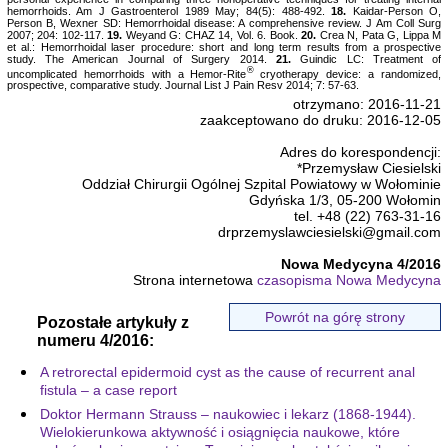
hemorrhoids. Am J Gastroenterol 1989 May; 84(5): 488-492.
18.
Kaidar-Person O,
Person B, Wexner SD: Hemorrhoidal disease: A comprehensive review. J Am Coll Surg
2007; 204: 102-117.
19.
Weyand G: CHAZ 14, Vol. 6. Book.
20.
Crea N, Pata G, Lippa M
et al.: Hemorrhoidal laser procedure: short and long term results from a prospective
study. The American Journal of Surgery 2014.
21.
Guindic LC: Treatment of
®
uncomplicated hemorrhoids with a Hemor-Rite
cryotherapy device: a randomized,
prospective, comparative study. Journal List J Pain Resv 2014; 7: 57-63.
otrzymano: 2016-11-21
zaakceptowano do druku: 2016-12-05
Adres do korespondencji:
*Przemysław Ciesielski
Oddział Chirurgii Ogólnej Szpital Powiatowy w Wołominie
Gdyńska 1/3, 05-200 Wołomin
tel. +48 (22) 763-31-16
drprzemyslawciesielski@gmail.com
Nowa Medycyna 4/2016
Strona internetowa
czasopisma Nowa Medycyna
Powrót na górę strony
Pozostałe artykuły z
numeru 4/2016:
A retrorectal epidermoid cyst as the cause of recurrent anal
fistula – a case report
Doktor Hermann Strauss – naukowiec i lekarz (1868-1944).
Wielokierunkowa aktywność i osiągnięcia naukowe, które