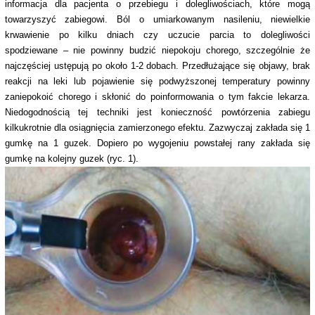
informacja dla pacjenta o przebiegu i dolegliwościach, które mogą
towarzyszyć zabiegowi. Ból o umiarkowanym nasileniu, niewielkie
krwawienie po kilku dniach czy uczucie parcia to dolegliwości
spodziewane – nie powinny budzić niepokoju chorego, szczególnie że
najczęściej ustępują po około 1-2 dobach. Przedłużające się objawy, brak
reakcji na leki lub pojawienie się podwyższonej temperatury powinny
zaniepokoić chorego i skłonić do poinformowania o tym fakcie lekarza.
Niedogodnością tej techniki jest konieczność powtórzenia zabiegu
kilkukrotnie dla osiągnięcia zamierzonego efektu. Zazwyczaj zakłada się 1
gumkę na 1 guzek. Dopiero po wygojeniu powstałej rany zakłada się
gumkę na kolejny guzek (ryc. 1).