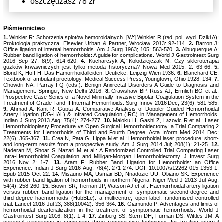
oszczędzasz 78 zł
Piśmiennictwo
1.
Winkler R: Schorzenia splotów hemoroidalnych. [W:] Winkler R (red. pol. wyd. Dziki A):
Proktologia praktyczna. Elsevier Urban & Partner, Wrocław 2013: 92-114.
2.
Barron J:
Office ligation of internal hemorrhoids. Am J Surg 1963; 105: 563-570.
3.
Albuquerque A:
Rubber band ligation of hemorrhoids: A guide for complications. World J Gastrointest Surg
2016 Sep 27; 8(9): 614-620.
4.
Kucharczyk A, Kołodziejczak M: Czy skleroterapia
guzków krwawniczych jest tylko metodą historyczną? Nowa Med 2015; 2: 63-66.
5.
Blond K, Hoff H: Das Hamorrhoidalleiden. Deuticke, Leipzig Wien 1936.
6.
Blanchard CE:
Textbook of ambulant proctology. Medical Success Press, Youngtown, Ohio 1928: 134.
7.
Chowdri NA, Parray FQ (eds.): Benign Anorectal Disorders A Guide to Diagnosis and
Management. Springer, New Delhi 2016.
8.
Crawshaw BP, Russ AJ, Ermlich BO et al.:
Prospective Case Series of a Novel Minimally Invasive Bipolar Coagulation System in the
Treatment of Grade I and II Internal Hemorrhoids. Surg Innov 2016 Dec; 23(6): 581-585.
9.
Ahmad A, Kant R, Gupta A: Comparative Analysis of Doppler Guided Hemorrhoidal
Artery Ligation (DG-HAL) & Infrared Coagulation (IRC) in Management of Hemorrhoids.
Indian J Surg 2013 Aug; 75(4): 274-277.
10.
Maloku H, Gashi Z, Lazovic R et al.: Laser
Hemorrhoidoplasty Procedure vs Open Surgical Hemorrhoidectomy: a Trial Comparing 2
Treatments for Hemorrhoids of Third and Fourth Degree. Acta Inform Med 2014 Dec;
22(6): 365-367.
11.
Crea N, Pata G, Lippa M et al.: Hemorrhoidal laser procedure: short-
and long-term results from a prospective study. Am J Surg 2014 Jul; 208(1): 21-25.
12.
Naderan M, Shoar S, Nazari M et al.: A Randomized Controlled Trial Comparing Laser
Intra-Hemorrhoidal Coagulation and Milligan-Morgan Hemorrhoidectomy. J Invest Surg
2016 Nov 2: 1-7.
13.
Aram F: Rubber Band Ligation for Hemorrhoids: an Office
Experience. Indian J Surg 2016 Aug; 78(4): 271-274. DOI: 10.1007/s12262-015-1353-1.
Epub 2015 Oct 22.
14.
Misauno MA, Usman BD, Nnadozie UU, Obiano SK: Experience
with rubber band ligation of hemorrhoids in northern Nigeria. Niger Med J 2013 Jul-Aug;
54(4): 258-260.
15.
Brown SR, Tiernan JP, Watson AJ et al.: Haemorrhoidal artery ligation
versus rubber band ligation for the management of symptomatic second-degree and
third-degree haemorrhoids (HubBLe): a multicentre, open-label, randomised controlled
trial. Lancet 2016 Jul 23; 388(10042): 356-364.
16.
Giamundo P: Adventages and limits of
hemorrhoidal dearterialization in the treatment of symptomatic hemorrhoids. World J
Gastrointest Surg 2016; 8(1): 1-4.
17.
Zinberg SS, Stern DH, Furman DS, Wittles JM: A
personal experience in comparing three nonoperative techniques for treating internal