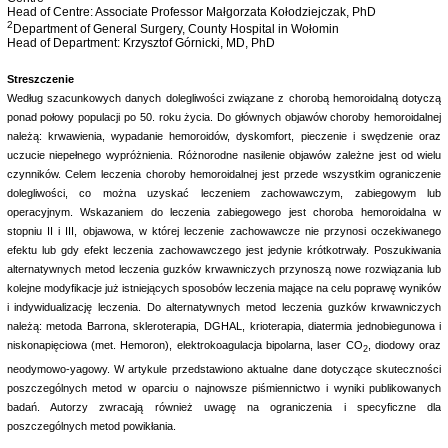
Head of Centre: Associate Professor Małgorzata Kołodziejczak, PhD
2
Department of General Surgery, County Hospital in Wołomin
Head of Department: Krzysztof Górnicki, MD, PhD
Streszczenie
Według szacunkowych danych dolegliwości związane z chorobą hemoroidalną dotyczą
ponad połowy populacji po 50. roku życia. Do głównych objawów choroby hemoroidalnej
należą: krwawienia, wypadanie hemoroidów, dyskomfort, pieczenie i swędzenie oraz
uczucie niepełnego wypróżnienia. Różnorodne nasilenie objawów zależne jest od wielu
czynników. Celem leczenia choroby hemoroidalnej jest przede wszystkim ograniczenie
dolegliwości, co można uzyskać leczeniem zachowawczym, zabiegowym lub
operacyjnym. Wskazaniem do leczenia zabiegowego jest choroba hemoroidalna w
stopniu II i III, objawowa, w której leczenie zachowawcze nie przynosi oczekiwanego
efektu lub gdy efekt leczenia zachowawczego jest jedynie krótkotrwały. Poszukiwania
alternatywnych metod leczenia guzków krwawniczych przynoszą nowe rozwiązania lub
kolejne modyfikacje już istniejących sposobów leczenia mające na celu poprawę wyników
i indywidualizację leczenia. Do alternatywnych metod leczenia guzków krwawniczych
należą: metoda Barrona, skleroterapia, DGHAL, krioterapia, diatermia jednobiegunowa i
niskonapięciowa (met. Hemoron), elektrokoagulacja bipolarna, laser CO
, diodowy oraz
2
neodymowo-yagowy. W artykule przedstawiono aktualne dane dotyczące skuteczności
poszczególnych metod w oparciu o najnowsze piśmiennictwo i wyniki publikowanych
badań. Autorzy zwracają również uwagę na ograniczenia i specyficzne dla
poszczególnych metod powikłania.