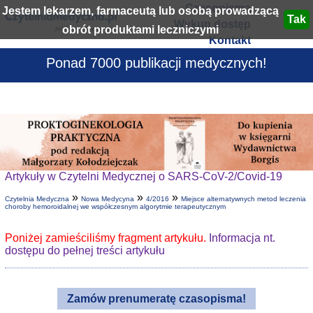
Czasopisma
Jestem lekarzem, farmaceutą lub osobą prowadzącą
Wykup dostęp
obrót produktami leczniczymi
Kontakt
Ponad 7000 publikacji medycznych!
Artykuły w Czytelni Medycznej o SARS-CoV-2/Covid-19
»
»
»
Czytelnia Medyczna
Nowa Medycyna
4/2016
Miejsce alternatywnych metod leczenia
choroby hemoroidalnej we współczesnym algorytmie terapeutycznym
Poniżej zamieściliśmy fragment artykułu.
Informacja nt.
dostępu do pełnej treści artykułu
Zamów prenumeratę czasopisma!