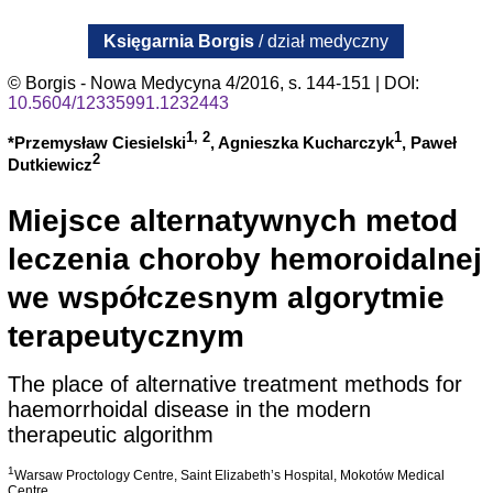
Księgarnia Borgis
/ dział medyczny
© Borgis - Nowa Medycyna 4/2016, s. 144-151 | DOI:
10.5604/12335991.1232443
1, 2
1
*Przemysław Ciesielski
, Agnieszka Kucharczyk
, Paweł
2
Dutkiewicz
Miejsce alternatywnych metod
leczenia choroby hemoroidalnej
we współczesnym algorytmie
terapeutycznym
The place of alternative treatment methods for
haemorrhoidal disease in the modern
therapeutic algorithm
1
Warsaw Proctology Centre, Saint Elizabeth’s Hospital, Mokotów Medical
Centre