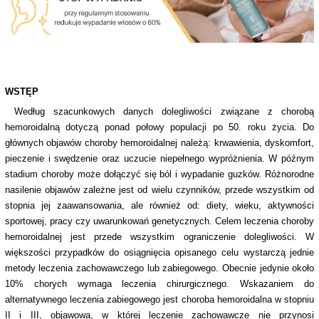
WSTĘP
Według szacunkowych danych dolegliwości związane z chorobą
hemoroidalną dotyczą ponad połowy populacji po 50. roku życia. Do
głównych objawów choroby hemoroidalnej należą: krwawienia, dyskomfort,
pieczenie i swędzenie oraz uczucie niepełnego wypróżnienia. W późnym
stadium choroby może dołączyć się ból i wypadanie guzków. Różnorodne
nasilenie objawów zależne jest od wielu czynników, przede wszystkim od
stopnia jej zaawansowania, ale również od: diety, wieku, aktywności
sportowej, pracy czy uwarunkowań genetycznych. Celem leczenia choroby
hemoroidalnej jest przede wszystkim ograniczenie dolegliwości. W
większości przypadków do osiągnięcia opisanego celu wystarczą jednie
metody leczenia zachowawczego lub zabiegowego. Obecnie jedynie około
10% chorych wymaga leczenia chirurgicznego. Wskazaniem do
alternatywnego leczenia zabiegowego jest choroba hemoroidalna w stopniu
II i III, objawowa, w której leczenie zachowawcze nie przynosi