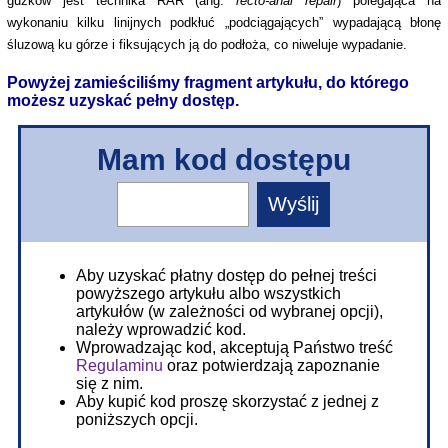
guzków jest technika RAR (ang.
recto-anal repair
)
polegająca na
wykonaniu kilku linijnych podkłuć „podciągających” wypadającą błonę
śluzową ku górze i fiksujących ją do podłoża, co niweluje wypadanie.
Powyżej zamieściliśmy fragment artykułu, do którego
możesz uzyskać pełny dostęp.
Mam kod dostępu
Aby uzyskać płatny dostęp do pełnej treści
powyższego artykułu albo wszystkich
artykułów (w zależności od wybranej opcji),
należy wprowadzić kod.
Wprowadzając kod, akceptują Państwo treść
Regulaminu
oraz potwierdzają zapoznanie
się z nim.
Aby kupić kod proszę skorzystać z jednej z
poniższych opcji.