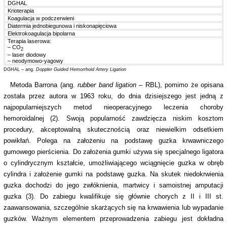
DGHAL
Krioterapia
Koagulacja w podczerwieni
Diatermia jednobiegunowa i niskonapięciowa
Elektrokoagulacja bipolarna
Terapia laserowa:
– CO
2
– laser diodowy
– neodymowo-yagowy
DGHAL – ang.
Doppler Guided Hemorrhoid Artery Ligation
Metoda Barrona (ang.
rubber band ligation
– RBL), pomimo że opisana
została przez autora w 1963 roku, do dnia dzisiejszego jest jedną z
najpopularniejszych metod nieoperacyjnego leczenia choroby
hemoroidalnej (2). Swoją popularność zawdzięcza niskim kosztom
procedury, akceptowalną skutecznością oraz niewielkim odsetkiem
powikłań. Polega na założeniu na podstawę guzka krwawniczego
gumowego pierścienia. Do założenia gumki używa się specjalnego ligatora
o cylindrycznym kształcie, umożliwiającego wciągnięcie guzka w obręb
cylindra i założenie gumki na podstawę guzka. Na skutek niedokrwienia
guzka dochodzi do jego zwłóknienia, martwicy i samoistnej amputacji
guzka (3). Do zabiegu kwalifikuje się głównie chorych z II i III st.
zaawansowania, szczególnie skarżących się na krwawienia lub wypadanie
guzków. Ważnym elementem przeprowadzenia zabiegu jest dokładna