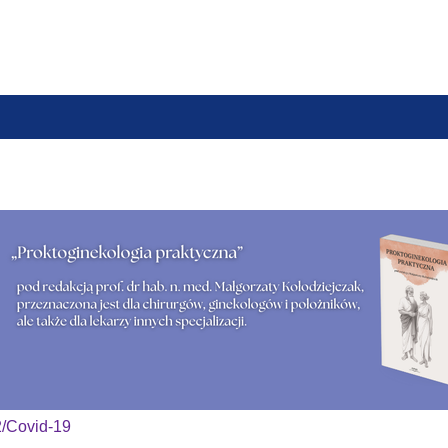
em, farmaceutą lub osobą prowadzącą obrót produktami lec
2/Covid-19