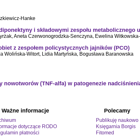
szkiewicz-Hanke
iponektyny i składowymi zespołu metabolicznego u d
Pyrżak, Aneta Czerwonogrodzka-Senczyna, Ewelina Witkowska
kobiet z zespołem policystycznych jajników (PCO)
a Wolińska-Witort, Lidia Martyńska, Bogusława Baranowska
y nowotworów (TNF-alfa) w patogenezie nadciśnienia
Ważne informacje
Polecamy
chiwum
Publikuję naukowo
formacje dotyczące RODO
Księgarnia Borgis
gulamin płatności
Fitomed