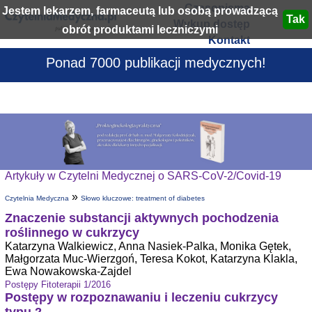
Czasopisma
Jestem lekarzem, farmaceutą lub osobą prowadzącą
Wykup dostęp
obrót produktami leczniczymi
Kontakt
Ponad 7000 publikacji medycznych!
Artykuły w Czytelni Medycznej o SARS-CoV-2/Covid-19
»
Czytelnia Medyczna
Słowo kluczowe: treatment of diabetes
Znaczenie substancji aktywnych pochodzenia
roślinnego w cukrzycy
Katarzyna Walkiewicz, Anna Nasiek-Palka, Monika Gętek,
Małgorzata Muc-Wierzgoń, Teresa Kokot, Katarzyna Klakla,
Ewa Nowakowska-Zajdel
Postępy Fitoterapii 1/2016
Postępy w rozpoznawaniu i leczeniu cukrzycy