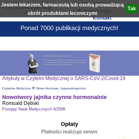
Czasopisma
Jestem lekarzem, farmaceutą lub osobą prowadzącą
Wykup dostęp
obrót produktami leczniczymi
Kontakt
Ponad 7000 publikacji medycznych!
Artykuły w Czytelni Medycznej o SARS-CoV-2/Covid-19
»
Czytelnia Medyczna
Słowo kluczowe: hyperestrogenizm
Nowotwory jajnika czynne hormonalnie
Romuald Dębski
Postępy Nauk Medycznych 4/2008
Opłaty
Płatności realizuje serwis