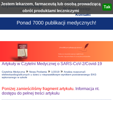
Czasopisma
Jestem lekarzem, farmaceutą lub osobą prowadzącą
Wykup dostęp
obrót produktami leczniczymi
Kontakt
Ponad 7000 publikacji medycznych!
Artykuły w Czytelni Medycznej o SARS-CoV-2/Covid-19
»
»
»
Czytelnia Medyczna
Nowa Pediatria
1/2019
Analiza rozpoznań
elektrokardiograficznych u dzieci z nieprawidłowym wynikiem przesiewowego EKG
wykonanego w szkole
Poniżej zamieściliśmy fragment artykułu.
Informacja nt.
dostępu do pełnej treści artykułu