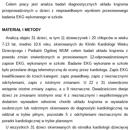
Celem pracy jest analiza badań diagnostycznych układu krążenia
przeprowadzonych u dzieci z nieprawidłowym wynikiem przesiewowego
badania EKG wykonanego w szkole.
MATERIAŁ I METODY
Analizą objęto 31 dzieci, w tym 11 dziewczynek i 20 chłopców w wieku
7-13 lat, średnio 10,6 roku, skierowanych do Kliniki Kardiologii Wieku
Dziecięcego i Pediatrii Ogólnej WUM celem badań układu krążenia z
powodu zmian stwierdzonych w przesiewowym 12-odprowadzeniowym
zapisie EKG, wykonanym w szkole. Badanie EKG wykonane w szkole
było przesłane drogą telemetryczną do oceny przez kardiologa. Zapis EKG
kwalifikowano do trzech kategorii: zapis prawidłowy, zapis z nieznacznymi
odchyleniami, zapis z istotnymi zmianami. U 22 z 31 stwierdzono
wstępnie istotne zmiany zapisu, a u 9 nieznaczne. Dwadzieścioro dwoje
dzieci ze zmianami istotnymi oraz 4 z nieznacznymi i współistniejącym
dodatnim wywiadem odnośnie chorób układu krążenia w wywiadzie
osobniczym lub rodzinnym skierowano do diagnostyki kardiologicznej na
oddział w trybie pilnym, pozostałe 5 z odchyleniami nieznacznymi do
poradni kardiologicznej w trybie planowym.
U wszystkich 31 dzieci skierowanych do ośrodka kardiologii dziecięcej