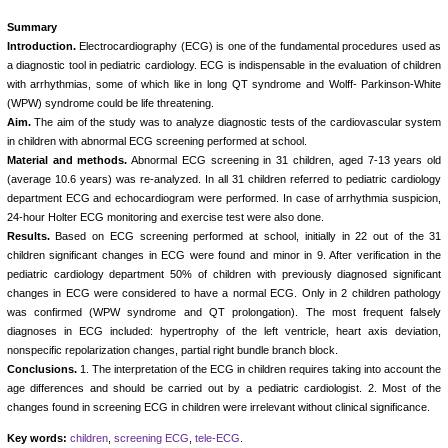
Summary
Introduction.
Electrocardiography (ECG) is one of the fundamental procedures used as
a diagnostic tool in pediatric cardiology. ECG is indispensable in the evaluation of children
with arrhythmias, some of which like in long QT syndrome and Wolff- Parkinson-White
(WPW) syndrome could be life threatening.
Aim.
The aim of the study was to analyze diagnostic tests of the cardiovascular system
in children with abnormal ECG screening performed at school.
Material and methods.
Abnormal ECG screening in 31 children, aged 7-13 years old
(average 10.6 years) was re-analyzed. In all 31 children referred to pediatric cardiology
department ECG and echocardiogram were performed. In case of arrhythmia suspicion,
24-hour Holter ECG monitoring and exercise test were also done.
Results.
Based on ECG screening performed at school, initially in 22 out of the 31
children significant changes in ECG were found and minor in 9. After verification in the
pediatric cardiology department 50% of children with previously diagnosed significant
changes in ECG were considered to have a normal ECG. Only in 2 children pathology
was confirmed (WPW syndrome and QT prolongation). The most frequent falsely
diagnoses in ECG included: hypertrophy of the left ventricle, heart axis deviation,
nonspecific repolarization changes, partial right bundle branch block.
Conclusions.
1. The interpretation of the ECG in children requires taking into account the
age differences and should be carried out by a pediatric cardiologist. 2. Most of the
changes found in screening ECG in children were irrelevant without clinical significance.
Key words:
children
,
screening ECG
,
tele-ECG
.