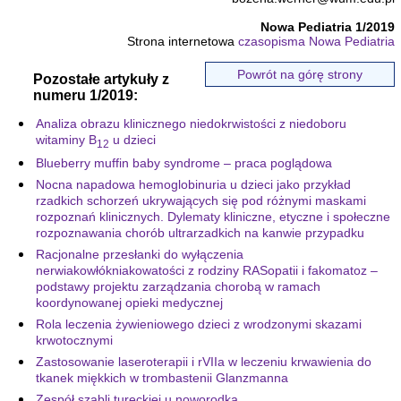
Nowa Pediatria 1/2019
Strona internetowa
czasopisma Nowa Pediatria
Powrót na górę strony
Pozostałe artykuły z
numeru 1/2019:
Analiza obrazu klinicznego niedokrwistości z niedoboru
witaminy B
u dzieci
12
Blueberry muffin baby syndrome – praca poglądowa
Nocna napadowa hemoglobinuria u dzieci jako przykład
rzadkich schorzeń ukrywających się pod różnymi maskami
rozpoznań klinicznych. Dylematy kliniczne, etyczne i społeczne
rozpoznawania chorób ultrarzadkich na kanwie przypadku
Racjonalne przesłanki do wyłączenia
nerwiakowłókniakowatości z rodziny RASopatii i fakomatoz –
podstawy projektu zarządzania chorobą w ramach
koordynowanej opieki medycznej
Rola leczenia żywieniowego dzieci z wrodzonymi skazami
krwotocznymi
Zastosowanie laseroterapii i rVIIa w leczeniu krwawienia do
tkanek miękkich w trombastenii Glanzmanna
Zespół szabli tureckiej u noworodka