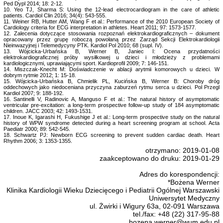
Ped Dypl 2014; 18: 2-12.
10. Yeo TJ, Sharma S: Using the 12-lead electrocardiogram in the care of athletic
patients. Cardiol Clin 2016; 34(4): 543-555.
11. Weiner RB, Hutter AM, Wang F et al.: Performance of the 2010 European Society of
Cardiology criteria for ECG interpretation in athletes. Heart 2011; 97: 1573-1577.
12. Zalecenia dotyczące stosowania rozpoznań elektrokardiograficznych – dokument
opracowany przez grupę roboczą powołaną przez Zarząd Sekcji Elektrokardiologii
Nieinwazyjnej i Telemedycyny PTK. Kardiol Pol 2010; 68 (supl. IV).
13. Wójcicka-Urbańska B, Werner B, Janiec I: Ocena przydatności
elektrokardiograficznej próby wysiłkowej u dzieci i młodzieży z problemami
kardiologicznymi, uprawiającymi sport. Kardioprofil 2009; 7: 146-151.
14. Miszczak-Knecht M: Doświadczenie w ablacji arytmii komorowych u dzieci. W
dobrym rytmie 2012; 1: 15-18.
15. Wójcicka-Urbańska B, Chmielik PL, Kucińska B, Werner B: Choroby dróg
oddechowych jako niedoceniana przyczyna zaburzeń rytmu serca u dzieci. Pol Przegl
Kardiol 2007; 9: 188-192.
16. Santinelli V, Radinovic A, Manguso F et al.: The natural history of asymptomatic
ventricular pre-excitation: a long-term prospective follow-up study of 184 asymptomatic
children. JACC 2003; 42: 1493-1531.
17. Inoue K, Igarashi H, Fukushige J et al.: Long-term prospective study on the natural
history of WPW syndrome detected during a heart screening program at school. Acta
Paediatr 2000; 89: 542-545.
18. Schwartz PJ: Newborn ECG screening to prevent sudden cardiac death. Heart
Rhythm 2006; 3: 1353-1355.
otrzymano: 2019-01-08
zaakceptowano do druku: 2019-01-29
Adres do korespondencji:
*Bożena Werner
Klinika Kardiologii Wieku Dziecięcego i Pediatrii Ogólnej Warszawski
Uniwersytet Medyczny
ul. Żwirki i Wigury 63a, 02-091 Warszawa
tel./fax: +48 (22) 317-95-88
bozena.werner@wum.edu.pl