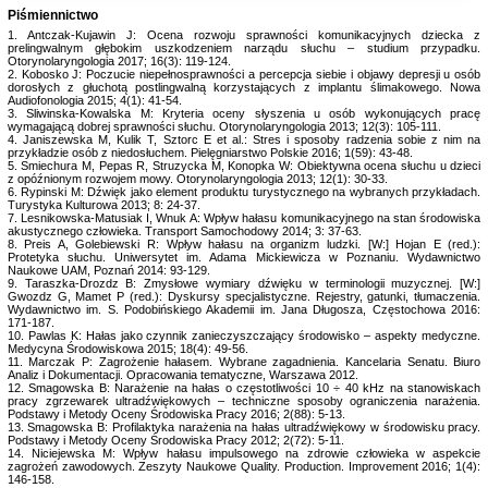
Piśmiennictwo
1. Antczak-Kujawin J: Ocena rozwoju sprawności komunikacyjnych dziecka z
prelingwalnym głębokim uszkodzeniem narządu słuchu – studium przypadku.
Otorynolaryngologia 2017; 16(3): 119-124.
2. Kobosko J: Poczucie niepełnosprawności a percepcja siebie i objawy depresji u osób
dorosłych z głuchotą postlingwalną korzystających z implantu ślimakowego. Nowa
Audiofonologia 2015; 4(1): 41-54.
3. Sliwinska-Kowalska M: Kryteria oceny słyszenia u osób wykonujących pracę
wymagającą dobrej sprawności słuchu. Otorynolaryngologia 2013; 12(3): 105-111.
4. Janiszewska M, Kulik T, Sztorc E et al.: Stres i sposoby radzenia sobie z nim na
przykładzie osób z niedosłuchem. Pielęgniarstwo Polskie 2016; 1(59): 43-48.
5. Smiechura M, Pepas R, Struzycka M, Konopka W: Obiektywna ocena słuchu u dzieci
z opóźnionym rozwojem mowy. Otorynolaryngologia 2013; 12(1): 30-33.
6. Rypinski M: Dźwięk jako element produktu turystycznego na wybranych przykładach.
Turystyka Kulturowa 2013; 8: 24-37.
7. Lesnikowska-Matusiak I, Wnuk A: Wpływ hałasu komunikacyjnego na stan środowiska
akustycznego człowieka. Transport Samochodowy 2014; 3: 37-63.
8. Preis A, Golebiewski R: Wpływ hałasu na organizm ludzki. [W:] Hojan E (red.):
Protetyka słuchu. Uniwersytet im. Adama Mickiewicza w Poznaniu. Wydawnictwo
Naukowe UAM, Poznań 2014: 93-129.
9. Taraszka-Drozdz B: Zmysłowe wymiary dźwięku w terminologii muzycznej. [W:]
Gwozdz G, Mamet P (red.): Dyskursy specjalistyczne. Rejestry, gatunki, tłumaczenia.
Wydawnictwo im. S. Podobińskiego Akademii im. Jana Długosza, Częstochowa 2016:
171-187.
10. Pawlas K: Hałas jako czynnik zanieczyszczający środowisko – aspekty medyczne.
Medycyna Środowiskowa 2015; 18(4): 49-56.
11. Marczak P: Zagrożenie hałasem. Wybrane zagadnienia. Kancelaria Senatu. Biuro
Analiz i Dokumentacji. Opracowania tematyczne, Warszawa 2012.
12. Smagowska B: Narażenie na hałas o częstotliwości 10 ÷ 40 kHz na stanowiskach
pracy zgrzewarek ultradźwiękowych – techniczne sposoby ograniczenia narażenia.
Podstawy i Metody Oceny Środowiska Pracy 2016; 2(88): 5-13.
13. Smagowska B: Profilaktyka narażenia na hałas ultradźwiękowy w środowisku pracy.
Podstawy i Metody Oceny Środowiska Pracy 2012; 2(72): 5-11.
14. Niciejewska M: Wpływ hałasu impulsowego na zdrowie człowieka w aspekcie
zagrożeń zawodowych. Zeszyty Naukowe Quality. Production. Improvement 2016; 1(4):
146-158.