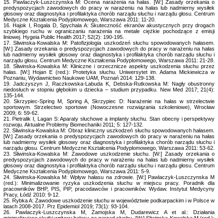
15. Pawlaczyk-Luszczynska M: Ocena narażenia na hałas. [W:] Zasady orzekania o
predyspozycjach zawodowych do pracy w narażeniu na hałas lub nadmierny wysiłek
głosowy oraz diagnostyka i profilaktyka chorób narządu słuchu i narządu głosu. Centrum
Medyczne Kształcenia Podyplomowego, Warszawa 2011: 11-20.
16. Hajok I, Rogala D, Spychala A: Skuteczność ekranów akustycznych przy drogach
szybkiego ruchu w ograniczaniu narażenia na metale ciężkie pochodzące z emisji
liniowej. Hygeia Public Health 2017; 52(2): 190-195.
17. Sliwinska-Kowalska M: Patofizjologia uszkodzeń słuchu spowodowanych hałasem.
[W:] Zasady orzekania o predyspozycjach zawodowych do pracy w narażeniu na hałas
lub nadmierny wysiłek głosowy oraz diagnostyka i profilaktyka chorób narządu słuchu i
narządu głosu. Centrum Medyczne Kształcenia Podyplomowego, Warszawa 2011: 21-28.
18. Sliwinska-Kowalska M: Kliniczne i orzecznicze aspekty uszkodzenia słuchu przez
hałas. [W:] Hojan E (red.): Protetyka słuchu. Uniwersytet im. Adama Mickiewicza w
Poznaniu, Wydawnictwo Naukowe UAM, Poznań 2014: 129-138.
19. Jadczyszyn J, Raczkowska-Labuda K, Debska-Rutkowska M: Nagły obustronny
niedosłuch w stopniu głębokim u dziecka – studium przypadku. New Med 2017; 21(4):
135-144.
20. Skrzypiec-Spring M, Spring A, Skrzypiec D: Narażenie na hałas w strzelectwie
sportowym. Strzelectwo sportowe (Nowoczesne rozwiązania szkoleniowe), Wrocław
2009; 6: 59-62.
21. Pietralik I, Lagan S: Aparaty słuchowe a implanty słuchu. Stan obecny i perspektywy
rozwoju. Aktualne Problemy Biomechaniki 2011; 5: 127-132.
22. Sliwinska-Kowalska M: Obraz kliniczny uszkodzeń słuchu spowodowanych hałasem.
[W:] Zasady orzekania o predyspozycjach zawodowych do pracy w narażeniu na hałas
lub nadmierny wysiłek głosowy oraz diagnostyka i profilaktyka chorób narządu słuchu i
narządu głosu. Centrum Medyczne Kształcenia Podyplomowego, Warszawa 2011: 53-62.
23. Sliwinska-Kowalska M: Zawodowe uszkodzenie słuchu. [W:] Zasady orzekania o
predyspozycjach zawodowych do pracy w narażeniu na hałas lub nadmierny wysiłek
głosowy oraz diagnostyka i profilaktyka chorób narządu słuchu i narządu głosu. Centrum
Medyczne Kształcenia Podyplomowego, Warszawa 2011: 5-9.
24. Sliwinska-Kowalska M: Wpływ hałasu na zdrowie. [W:] Pawlaczyk-Luszczynska M
(red.): Minimalizowanie ryzyka uszkodzenia słuchu w miejscu pracy. Poradnik dla
pracowników BHP, PIS, PIP, pracodawców i pracowników. Wydaw. Instytut Medycyny
Pracy, Łódź 2010: 9-12.
25. Rybka A: Zawodowe uszkodzenie słuchu w województwie podkarpackim i w Polsce w
latach 2008-2017. Prz Epidemiol 2019; 73(1): 93-104.
26. Pawlaczyk-Luszczynska M, Zamojska M, Dudarewicz A et al.: Działania