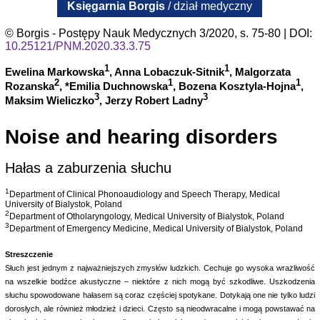
Księgarnia Borgis
/ dział medyczny
© Borgis - Postępy Nauk Medycznych 3/2020, s. 75-80 | DOI:
10.25121/PNM.2020.33.3.75
1
1
Ewelina Markowska
, Anna Lobaczuk-Sitnik
, Malgorzata
2
1
1
Rozanska
, *Emilia Duchnowska
, Bozena Kosztyla-Hojna
,
3
3
Maksim Wieliczko
, Jerzy Robert Ladny
Noise and hearing disorders
Hałas a zaburzenia słuchu
1
Department of Clinical Phonoaudiology and Speech Therapy, Medical
University of Bialystok, Poland
2
Department of Otholaryngology, Medical University of Bialystok, Poland
3
Department of Emergency Medicine, Medical University of Bialystok, Poland
Streszczenie
Słuch jest jednym z najważniejszych zmysłów ludzkich. Cechuje go wysoka wrażliwość
na wszelkie bodźce akustyczne – niektóre z nich mogą być szkodliwe. Uszkodzenia
słuchu spowodowane hałasem są coraz częściej spotykane. Dotykają one nie tylko ludzi
dorosłych, ale również młodzież i dzieci. Często są nieodwracalne i mogą powstawać na