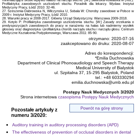
minimalizujące skutki wpływu hałasu na narząd słuchu. [W:] Sliwinska-Kowalska M (red.):
Profilaktyka zawodowych uszkodzeń słuchu. Poradnik dla lekarzy. Wydaw. Instytut
Medycyny Pracy, Łódź 2010: 32-46.
27. Szeszenia-Dabrowska N, Wilczynska U, Sobala W: Choroby zawodowe w Polsce w
2009 r. Instytut Medycyny Pracy, Łódź 2010.
28. Warunki pracy w 2008-2017. Główny Urząd Statystyczny. Warszawa 2009-2018.
29. Kotylo P: Profilaktyka zawodowego uszkodzenia słuchu. [W:] Zasady orzekania o
predyspozycjach zawodowych do pracy w narażeniu na hałas lub nadmierny wysiłek
głosowy oraz diagnostyka i profilaktyka chorób narządu słuchu i narządu głosu. Centrum
Medyczne Kształcenia Podyplomowego, Warszawa 2011: 85-90.
otrzymano: 2020-07-16
zaakceptowano do druku: 2020-08-07
Adres do korespondencji:
*Emilia Duchnowska
Department of Clinical Phonoaudiology and Speech Therapy
Medical University of Bialystok
ul. Szpitalna 37, 15-295 Bialystok, Poland
tel.: +48 603330294
emilia.duchnowska@umb.edu.pl
Postępy Nauk Medycznych 3/2020
Strona internetowa
czasopisma Postępy Nauk Medycznych
Powrót na górę strony
Pozostałe artykuły z
numeru 3/2020:
Auditory training in auditory processing disorders (APD)
The effectiveness of prevention of occlusal disorders in dental