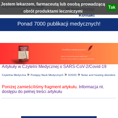
Czasopisma
Jestem lekarzem, farmaceutą lub osobą prowadzącą
Wykup dostęp
obrót produktami leczniczymi
Kontakt
Ponad 7000 publikacji medycznych!
Artykuły w Czytelni Medycznej o SARS-CoV-2/Covid-19
»
»
»
Czytelnia Medyczna
Postępy Nauk Medycznych
3/2020
Noise and hearing disorders
Poniżej zamieściliśmy fragment artykułu.
Informacja nt.
dostępu do pełnej treści artykułu