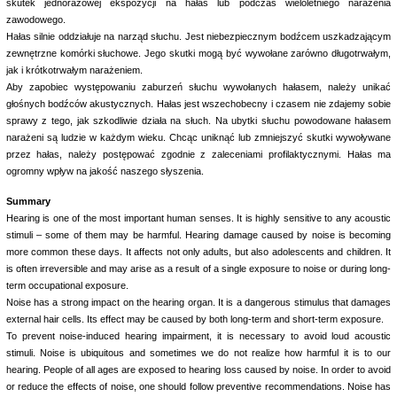
skutek jednorazowej ekspozycji na hałas lub podczas wieloletniego narażenia
zawodowego.
Hałas silnie oddziałuje na narząd słuchu. Jest niebezpiecznym bodźcem uszkadzającym
zewnętrzne komórki słuchowe. Jego skutki mogą być wywołane zarówno długotrwałym,
jak i krótkotrwałym narażeniem.
Aby zapobiec występowaniu zaburzeń słuchu wywołanych hałasem, należy unikać
głośnych bodźców akustycznych. Hałas jest wszechobecny i czasem nie zdajemy sobie
sprawy z tego, jak szkodliwie działa na słuch. Na ubytki słuchu powodowane hałasem
narażeni są ludzie w każdym wieku. Chcąc uniknąć lub zmniejszyć skutki wywoływane
przez hałas, należy postępować zgodnie z zaleceniami profilaktycznymi. Hałas ma
ogromny wpływ na jakość naszego słyszenia.
Summary
Hearing is one of the most important human senses. It is highly sensitive to any acoustic
stimuli – some of them may be harmful. Hearing damage caused by noise is becoming
more common these days. It affects not only adults, but also adolescents and children. It
is often irreversible and may arise as a result of a single exposure to noise or during long-
term occupational exposure.
Noise has a strong impact on the hearing organ. It is a dangerous stimulus that damages
external hair cells. Its effect may be caused by both long-term and short-term exposure.
To prevent noise-induced hearing impairment, it is necessary to avoid loud acoustic
stimuli. Noise is ubiquitous and sometimes we do not realize how harmful it is to our
hearing. People of all ages are exposed to hearing loss caused by noise. In order to avoid
or reduce the effects of noise, one should follow preventive recommendations. Noise has