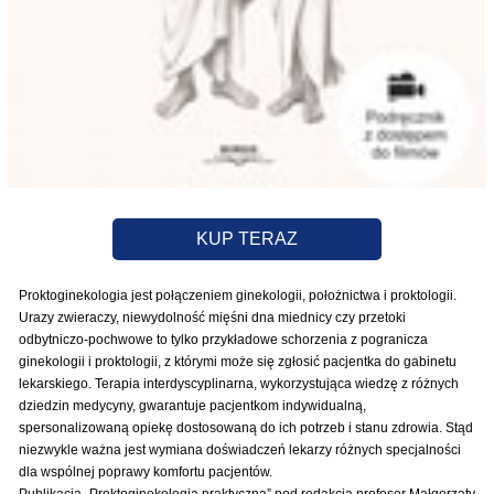
KUP TERAZ
Proktoginekologia jest połączeniem ginekologii, położnictwa i proktologii.
Urazy zwieraczy, niewydolność mięśni dna miednicy czy przetoki
odbytniczo-pochwowe to tylko przykładowe schorzenia z pogranicza
ginekologii i proktologii, z którymi może się zgłosić pacjentka do gabinetu
lekarskiego. Terapia interdyscyplinarna, wykorzystująca wiedzę z różnych
dziedzin medycyny, gwarantuje pacjentkom indywidualną,
spersonalizowaną opiekę dostosowaną do ich potrzeb i stanu zdrowia. Stąd
niezwykle ważna jest wymiana doświadczeń lekarzy różnych specjalności
dla wspólnej poprawy komfortu pacjentów.