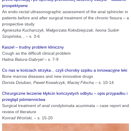
prospektywne
An endo-rectal ultrasonographic assessment of the anal sphincter in
patients before and after surgical treatment of the chronic fissura – a
prospective study
Agnieszka Kucharczyk, Małgorzata Kołodziejczak, Iwona Sudoł-
Szopińska, ,
– s. 3-6
Kaszel – trudny problem kliniczny
Cough as the difficult clinical problem
Halina Batura-Gabryel
– s. 7-9
Co nas w kościach strzyka... czyli choroby szpiku a innowacyjne leki
Bone marrow diseases and new innovative drugs
Dorota Dziuban, Paweł Kowalczyk, Maciej Filocha
– s. 10-14
Chirurgiczne leczenie kłykcin kończystych odbytu – opis przypadku i
przegląd piśmiennictwa
Surgical treatment of anal condylomata acuminata – case report and
review of literature
Konrad Wroński,
– s. 15-20