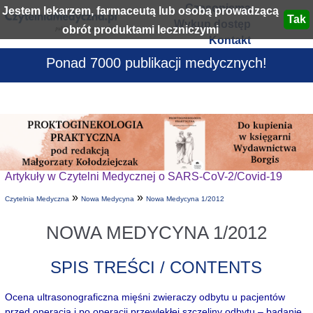
Czasopisma
Jestem lekarzem, farmaceutą lub osobą prowadzącą
Wykup dostęp
obrót produktami leczniczymi
Kontakt
Ponad 7000 publikacji medycznych!
Artykuły w Czytelni Medycznej o SARS-CoV-2/Covid-19
»
»
Czytelnia Medyczna
Nowa Medycyna
Nowa Medycyna 1/2012
NOWA MEDYCYNA 1/2012
SPIS TREŚCI / CONTENTS
Ocena ultrasonograficzna mięśni zwieraczy odbytu u pacjentów
przed operacją i po operacji przewlekłej szczeliny odbytu – badanie