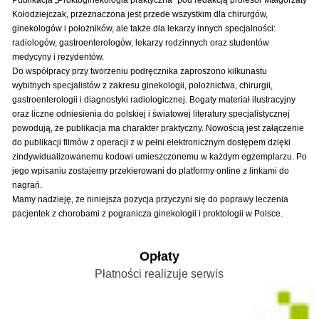
Publikacja „Proktoginekologia praktyczna” pod redakcją profesor Małgorzaty
Kołodziejczak, przeznaczona jest przede wszystkim dla chirurgów,
ginekologów i położników, ale także dla lekarzy innych specjalności:
radiologów, gastroenterologów, lekarzy rodzinnych oraz studentów
medycyny i rezydentów.
Do współpracy przy tworzeniu podręcznika zaproszono kilkunastu
wybitnych specjalistów z zakresu ginekologii, położnictwa, chirurgii,
gastroenterologii i diagnostyki radiologicznej. Bogaty materiał ilustracyjny
oraz liczne odniesienia do polskiej i światowej literatury specjalistycznej
powodują, że publikacja ma charakter praktyczny. Nowością jest załączenie
do publikacji filmów z operacji z w pełni elektronicznym dostępem dzięki
zindywidualizowanemu kodowi umieszczonemu w każdym egzemplarzu. Po
jego wpisaniu zostajemy przekierowani do platformy online z linkami do
nagrań.
Mamy nadzieję, że niniejsza pozycja przyczyni się do poprawy leczenia
pacjentek z chorobami z pogranicza ginekologii i proktologii w Polsce.
Opłaty
Płatności realizuje serwis