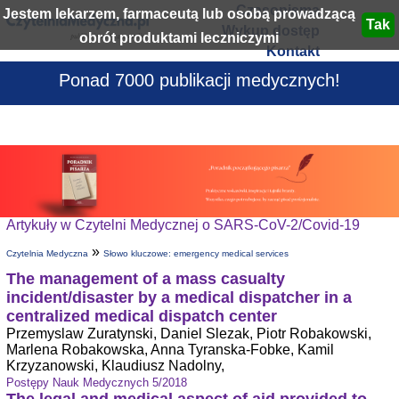
Czasopisma
Jestem lekarzem, farmaceutą lub osobą prowadzącą
Wykup dostęp
obrót produktami leczniczymi
Kontakt
Ponad 7000 publikacji medycznych!
Artykuły w Czytelni Medycznej o SARS-CoV-2/Covid-19
»
Czytelnia Medyczna
Słowo kluczowe: emergency medical services
The management of a mass casualty
incident/disaster by a medical dispatcher in a
centralized medical dispatch center
Przemyslaw Zuratynski, Daniel Slezak, Piotr Robakowski,
Marlena Robakowska, Anna Tyranska-Fobke, Kamil
Krzyzanowski, Klaudiusz Nadolny,
Postępy Nauk Medycznych 5/2018