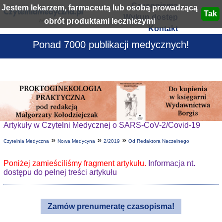
Czasopisma
Jestem lekarzem, farmaceutą lub osobą prowadzącą
Wykup dostęp
obrót produktami leczniczymi
Kontakt
Ponad 7000 publikacji medycznych!
Artykuły w Czytelni Medycznej o SARS-CoV-2/Covid-19
»
»
»
Czytelnia Medyczna
Nowa Medycyna
2/2019
Od Redaktora Naczelnego
Poniżej zamieściliśmy fragment artykułu.
Informacja nt.
dostępu do pełnej treści artykułu
Zamów prenumeratę czasopisma!