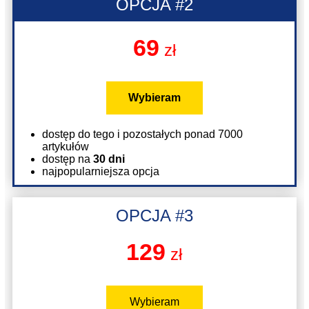
OPCJA #2
69
zł
Wybieram
dostęp do tego i pozostałych ponad 7000
artykułów
dostęp na
30 dni
najpopularniejsza opcja
OPCJA #3
129
zł
Wybieram