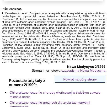
Piśmiennictwo
1.
Cernaianu A. et al.: Comparison of antegrade with antegrade/retrograde cold blood
cardioplegia for myocardial revascularisation. Tex-Heart-Inst-J, 1996, 23:9-14.
2.
Chaitman B.R.: Left ventricular ejection fraction: an important but incomplete determinant
of long-term outcome after coronary bypass surgery. Eur-Heart-J. 1996, 17:817-8.
3.
Chan R. et al.: Prediction of outcome after revascularisation in patients with poor left
ventricular function. Ann. Thorac. Surg. 1996, 61:1428-34.
4.
Dietl C. et al.: Efficacy and
cost-effectiveness of preoperative IABP in patients with ejection fractionof 0.25 or less.
Ann. Thorac. Surg. 1996, 62:401-9.
5.
Louagie Y. et al.: Myocardial revascularisation for
severe left ventricular disfunction. Factors influencing early and late survival. Cardivasc.
Surg., 1996, 4:607-16.
6.
Mills R.Jr. et al.: Evaluation of heart failure patients: objective
parameters to assess functional capacity. Clin. Cardiol. 1996, 19:455-60.
7.
Rao V. et al.:
Prediction of low cardiac output syndrome after coronary artery bypass. J. Thorac.
Cardiovasc. Surg. 1996, 112:38-51.
8.
Risum O. et al.: Mortality and morbidity after
coronary artery bypass surgery related to pre-operative left ventricular ejection fraction: a
follow-up study. Eur. Heart. J. 1996, 17:874-9.
9.
Scheld H. et al.: Operations in limited left
ventricular pump function. Z-Kardiol 1996, 85 Supp. 6, 287-301.
10.
Wechsler A.:
Coronary artery bypass grafting in patients with an ejection fraction of twenty percent or
less. J. Thorac. Cardiovasc. Surg. 1996, 111:998-1000.
Nowa Medycyna 2/1999
Strona internetowa
czasopisma Nowa Medycyna
Powrót na górę strony
Pozostałe artykuły z
numeru 2/1999:
Chirurgiczne leczenie choroby wieńcowej w świeżym zawale
mięśnia serca
Chirurgiczne leczenie groźnych dla życia tachyarytmii
komorowych