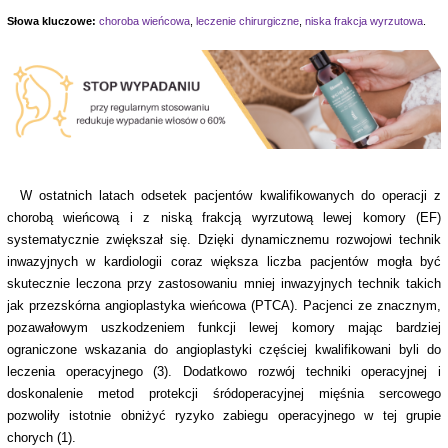
Słowa kluczowe:
choroba wieńcowa
,
leczenie chirurgiczne
,
niska frakcja wyrzutowa
.
W ostatnich latach odsetek pacjentów kwalifikowanych do operacji z
chorobą wieńcową i z niską frakcją wyrzutową lewej komory (EF)
systematycznie zwiększał się. Dzięki dynamicznemu rozwojowi technik
inwazyjnych w kardiologii coraz większa liczba pacjentów mogła być
skutecznie leczona przy zastosowaniu mniej inwazyjnych technik takich
jak przezskórna angioplastyka wieńcowa (PTCA). Pacjenci ze znacznym,
pozawałowym uszkodzeniem funkcji lewej komory mając bardziej
ograniczone wskazania do angioplastyki częściej kwalifikowani byli do
leczenia operacyjnego (3). Dodatkowo rozwój techniki operacyjnej i
doskonalenie metod protekcji śródoperacyjnej mięśnia sercowego
pozwoliły istotnie obniżyć ryzyko zabiegu operacyjnego w tej grupie
chorych (1).