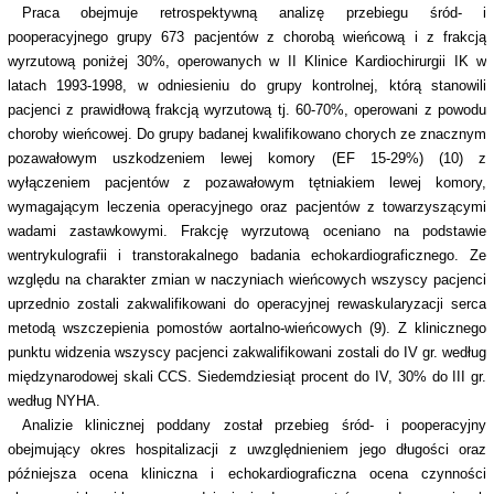
Praca obejmuje retrospektywną analizę przebiegu śród- i
pooperacyjnego grupy 673 pacjentów z chorobą wieńcową i z frakcją
wyrzutową poniżej 30%, operowanych w II Klinice Kardiochirurgii IK w
latach 1993-1998, w odniesieniu do grupy kontrolnej, którą stanowili
pacjenci z prawidłową frakcją wyrzutową tj. 60-70%, operowani z powodu
choroby wieńcowej. Do grupy badanej kwalifikowano chorych ze znacznym
pozawałowym uszkodzeniem lewej komory (EF 15-29%) (10) z
wyłączeniem pacjentów z pozawałowym tętniakiem lewej komory,
wymagającym leczenia operacyjnego oraz pacjentów z towarzyszącymi
wadami zastawkowymi. Frakcję wyrzutową oceniano na podstawie
wentrykulografii i transtorakalnego badania echokardiograficznego. Ze
względu na charakter zmian w naczyniach wieńcowych wszyscy pacjenci
uprzednio zostali zakwalifikowani do operacyjnej rewaskularyzacji serca
metodą wszczepienia pomostów aortalno-wieńcowych (9). Z klinicznego
punktu widzenia wszyscy pacjenci zakwalifikowani zostali do IV gr. według
międzynarodowej skali CCS. Siedemdziesiąt procent do IV, 30% do III gr.
według NYHA.
Analizie klinicznej poddany został przebieg śród- i pooperacyjny
obejmujący okres hospitalizacji z uwzględnieniem jego długości oraz
późniejsza ocena kliniczna i echokardiograficzna ocena czynności