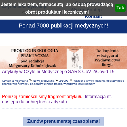
Czasopisma
Jestem lekarzem, farmaceutą lub osobą prowadzącą
Wykup dostęp
obrót produktami leczniczymi
Kontakt
Ponad 7000 publikacji medycznych!
Artykuły w Czytelni Medycznej o SARS-CoV-2/Covid-19
»
»
»
Czytelnia Medyczna
Nowa Medycyna
2/1999
Wczesne wyniki leczenia operacyjnego
choroby wieńcowej u pacjentów z niską frakcją wyrzutową lewej komory
Poniżej zamieściliśmy fragment artykułu.
Informacja nt.
dostępu do pełnej treści artykułu
Zamów prenumeratę czasopisma!