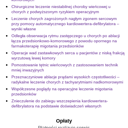
Chirurgiczne leczenie niestabilnej choroby wieńcowej u
chorych z podwyższonym ryzykiem operacyjnym
Leczenie chorych zagrożonych nagłym zgonem sercowym
przy pomocy automatycznego kardiowertera-defibrylatora –
wyniki własne
Odległa obserwacja rytmu zastępczego u chorych po ablacji
łącza przedsionkowo-komorowego z powodu opornego na
farmakoterapię migotania przedsionków
Operacje wad zastawkowych serca u pacjentów z niską frakcją
wyrzutową lewej komory
Pomostowanie tętnic wieńcowych z zastosowaniem technik
mniej inwazyjnych
Przeznaczyniowe ablacje prądami wysokich częstotliwości –
radykalne leczenie chorych z tachyarytmiami nadkomorowymi
Współczesne poglądy na operacyjne leczenie migotania
przedsionków
Znieczulenie do zabiegu wszczepienia kardiowertera-
defibrylatora na podstawie doświadczeń własnych
Opłaty
Płatności realizuje serwis