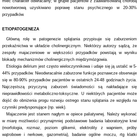
mieć charakter odwracalny; w grupie pacjentów z zaawansowaną chorobą
nowotworową uzyskiwano poprawę stanu psychicznego w 20-30%
przypadków.
ETIOPATOGENEZA
Główną rolę w patogenezie splątania przypisuje się zaburzeniom
przekaźnictwa w układzie cholinergicznym. Niektórzy autorzy sądzą, że
zespoły majaczeniowe w większości przypadków powstają w wyniku
blokady mechanizmów cholinergicznych międzymózgowia.
Etiologia delirium jest często wieloczynnikowa i udaje się ją ustalić w 5-
44% przypadków. Nieodwracalnie zaburzone funkcje poznawcze obserwuje
się w 80-90% przypadków pacjentów w ostatnich 24-48 godzinach życia.
Najczęstszą przyczyną zaburzeń świadomości są nakładające się
nieprawidłowości metaboliczno-toksyczne. U niektórych pacjentów może
dojść do obniżenia progu rozwoju ostrego stanu splątania ze względu na
czynniki predysponujące (np. wiek).
Majaczenie jest stanem nagłym w opiece paliatywnej. Należy wykonać
w miarę możliwości przynajmniej podstawowe badania laboratoryjne krwi
(morfologia, rozmaz, poziom glikemii, elektrolity z wapniem, próby
wątrobowe i nerkowe, gazometria), badanie ogólne moczu, rtg klatki