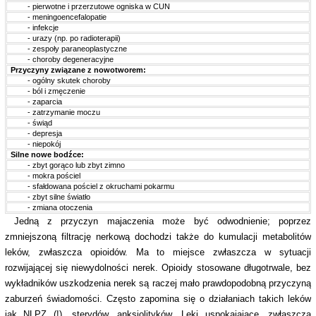
kkkk
- pierwotne i przerzutowe ogniska w CUN
kkkk
- meningoencefalopatie
kkkk
- infekcje
kkkk
- urazy (np. po radioterapii)
kkkk
- zespoły paraneoplastyczne
kkkk
- choroby degeneracyjne
Przyczyny związane z nowotworem:
kkkk
- ogólny skutek choroby
kkkk
- ból i zmęczenie
kkkk
- zaparcia
kkkk
- zatrzymanie moczu
kkkk
- świąd
kkkk
- depresja
kkkk
- niepokój
Silne nowe bodźce:
kkkk
- zbyt gorąco lub zbyt zimno
kkkk
- mokra pościel
kkkk
- sfałdowana pościel z okruchami pokarmu
kkkk
- zbyt silne światło
kkkk
- zmiana otoczenia
Jedną z przyczyn majaczenia może być odwodnienie; poprzez
zmniejszoną filtrację nerkową dochodzi także do kumulacji metabolitów
leków, zwłaszcza opioidów. Ma to miejsce zwłaszcza w sytuacji
rozwijającej się niewydolności nerek. Opioidy stosowane długotrwale, bez
wykładników uszkodzenia nerek są raczej mało prawdopodobną przyczyną
zaburzeń świadomości. Często zapomina się o działaniach takich leków
jak NLPZ (!), sterydów, anksjolityków. Leki uspokajające, zwłaszcza