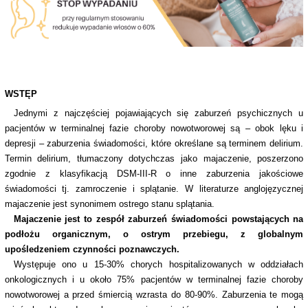
WSTĘP
Jednymi z najczęściej pojawiających się zaburzeń psychicznych u
pacjentów w terminalnej fazie choroby nowotworowej są – obok lęku i
depresji – zaburzenia świadomości, które określane są terminem delirium.
Termin delirium, tłumaczony dotychczas jako majaczenie, poszerzono
zgodnie z klasyfikacją DSM-III-R o inne zaburzenia jakościowe
świadomości tj. zamroczenie i splątanie. W literaturze anglojęzycznej
majaczenie jest synonimem ostrego stanu splątania.
Majaczenie jest to zespół zaburzeń świadomości powstających na
podłożu organicznym, o ostrym przebiegu, z globalnym
upośledzeniem czynności poznawczych.
Występuje ono u 15-30% chorych hospitalizowanych w oddziałach
onkologicznych i u około 75% pacjentów w terminalnej fazie choroby
nowotworowej a przed śmiercią wzrasta do 80-90%. Zaburzenia te mogą