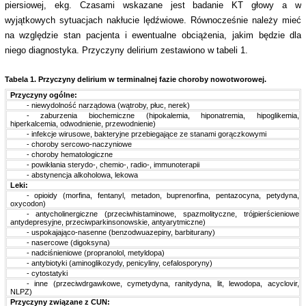
piersiowej, ekg. Czasami wskazane jest badanie KT głowy a w
wyjątkowych sytuacjach nakłucie lędźwiowe. Równocześnie należy mieć
na względzie stan pacjenta i ewentualne obciążenia, jakim będzie dla
niego diagnostyka. Przyczyny delirium zestawiono w tabeli 1.
Tabela 1. Przyczyny delirium w terminalnej fazie choroby nowotworowej.
Przyczyny ogólne:
kkkk
- niewydolność narządowa (wątroby, płuc, nerek)
kkkk
- zaburzenia biochemiczne (hipokalemia, hiponatremia, hipoglikemia,
hiperkalcemia, odwodnienie, przewodnienie)
kkkk
- infekcje wirusowe, bakteryjne przebiegające ze stanami gorączkowymi
kkkk
- choroby sercowo-naczyniowe
kkkk
- choroby hematologiczne
kkkk
- powikłania sterydo-, chemio-, radio-, immunoterapii
kkkk
- abstynencja alkoholowa, lekowa
Leki:
kkkk
- opioidy (morfina, fentanyl, metadon, buprenorfina, pentazocyna, petydyna,
oxycodon)
kkkk
- antycholinergiczne (przeciwhistaminowe, spazmolityczne, trójpierścieniowe
antydepresyjne, przeciwparkinsonowskie, antyarytmiczne)
kkkk
- uspokajająco-nasenne (benzodwuazepiny, barbiturany)
kkkk
- nasercowe (digoksyna)
kkkk
- nadciśnieniowe (propranolol, metyldopa)
kkkk
- antybiotyki (aminoglikozydy, penicyliny, cefalosporyny)
kkkk
- cytostatyki
kkkk
- inne (przeciwdrgawkowe, cymetydyna, ranitydyna, lit, lewodopa, acyclovir,
NLPZ)
Przyczyny związane z CUN: