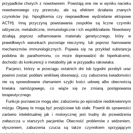
przypadków chorych z nowotworem. Powstają one nie w wyniku nacieku
nowotworowego czy przerzutu, ale są efektem działania znanych
czynników (np. hipoglikemia czy nieprawidłowe wydzielanie ektopowe
ACTH). Inną przyczyną powstawania zespołów są liczne czynniki
odżywcze, metaboliczne, immunologiczne i ich współdziałanie. Nowotwory
działają poprzez odhamowanie materiału genetycznego, który w
prawidłowych warunkach pozostaje nieczynny, lub poprzez hamowanie
mechanizmów immunologicznych. Pojawia się na przykład substancja
podobna do parathormonu, co może doprowadzić do hiperkalcemii,
dochodzi do konkurencji o metabolity jak w przypadku rakowiaka.
Pacjenci, którzy w przeciągu ostatnich dni lub tygodni przebyli uraz
powinni zostać poddani wnikliwej obserwacji, czy zaburzenia świadomości
nie są spowodowane złamaniem szyjki kości udowej albo obecnością
krwiaka namózgowego, co wiąże się ze zmianą postępowania
terapeutycznego.
Funkcje poznawcze mogą ulec zaburzeniu po epizodzie niedokrwiennym
mózgu. Objawy te mogą być przejściowe lub stałe. Powrót do sprawności
zarówno intelektualnej jak i motorycznej jest trudny do przewidzenia
zwłaszcza u starszych pacjentów. Obecność problemów z widzeniem,
słyszeniem, zaburzenia czucia są także czynnikiem sprzyjającym