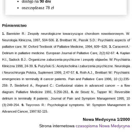
dostęp na
90 dni
oszczędzasz 78 zł
Piśmiennictwo
1.
Bannister R.: Zespoły neurologiczne towarzyszące chorobom nowotworowym. W:
Neurologia Kliniczna, 1997, 504-506.
2.
Breitbart W., Passik S.D.: Psychiatric aspects of
palliative care. W: Oxford Textbook of Palliative Medicine, 1994, 609--626.
3.
Caraceni A
.:
Delirium in palliative medicine
.
European Journal of Palliative Care, 2(2):62-67.
4.
Kaplan
H.I., Sadock B.J.: Organiczne zaburzenia psychiczne i zespoły
objawów. W: Psychiatria
Kliniczna 1998, 24-39.
5.
Pużyński S.: Acetylocholina i zaburzenia psychiczne
.
Neurologia
i Neurochirurgia Polska, Suplement 1999, 2:47-57.
6.
Roth A.J., Breitbart W.: Psychiatric
emergencies in terminally ill cancer patients
.
Pain and Palliative Care 1996, 10 (1):235-
259.
7.
Stedeford A., Regnard C.: Confusional states in advanced cancer – a flow
diagram
.
Palliative Medicine 1991, 5:256-261.
8.
de Stoutz N., Tapper M.: Reversible
delirium in terminally ill patients. Journal of Pain and Symptom Management 1995, 10
(3):249-254.
9.
Twycross R.: Psychological symptoms
.
W: Symptom Management in
Advanced Cancer, 1997:92-115.
Nowa Medycyna 1/2000
Strona internetowa
czasopisma Nowa Medycyna