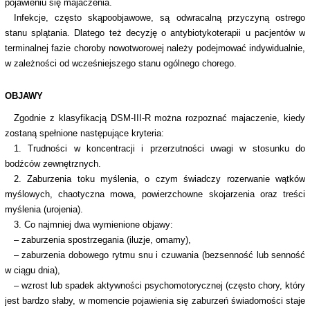
pojawieniu się majaczenia.
Infekcje, często skąpoobjawowe, są odwracalną przyczyną ostrego
stanu splątania. Dlatego też decyzję o antybiotykoterapii u pacjentów w
terminalnej fazie choroby nowotworowej należy podejmować indywidualnie,
w zależności od wcześniejszego stanu ogólnego chorego.
OBJAWY
Zgodnie z klasyfikacją DSM-III-R można rozpoznać majaczenie, kiedy
zostaną spełnione następujące kryteria:
1. Trudności w koncentracji i przerzutności uwagi w stosunku do
bodźców zewnętrznych.
2. Zaburzenia toku myślenia, o czym świadczy rozerwanie wątków
myślowych, chaotyczna mowa, powierzchowne skojarzenia oraz treści
myślenia (urojenia).
3. Co najmniej dwa wymienione objawy:
– zaburzenia spostrzegania (iluzje, omamy),
– zaburzenia dobowego rytmu snu i czuwania (bezsenność lub senność
w ciągu dnia),
– wzrost lub spadek aktywności psychomotorycznej (często chory, który
jest bardzo słaby, w momencie pojawienia się zaburzeń świadomości staje