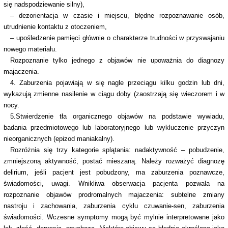
się nadspodziewanie silny),
– dezorientacja w czasie i miejscu, błędne rozpoznawanie osób,
utrudnienie kontaktu z otoczeniem,
– upośledzenie pamięci głównie o charakterze trudności w przyswajaniu
nowego materiału.
Rozpoznanie tylko jednego z objawów nie upoważnia do diagnozy
majaczenia.
4. Zaburzenia pojawiają w się nagle przeciągu kilku godzin lub dni,
wykazują zmienne nasilenie w ciągu doby (zaostrzają się wieczorem i w
nocy.
5.Stwierdzenie tła organicznego objawów na podstawie wywiadu,
badania przedmiotowego lub laboratoryjnego lub wykluczenie przyczyn
nieorganicznych (epizod maniakalny).
Rozróżnia się trzy kategorie splątania: nadaktywność – pobudzenie,
zmniejszoną aktywność, postać mieszaną. Należy rozważyć diagnozę
delirium, jeśli pacjent jest pobudzony, ma zaburzenia poznawcze,
świadomości, uwagi. Wnikliwa obserwacja pacjenta pozwala na
rozpoznanie objawów prodromalnych majaczenia: subtelne zmiany
nastroju i zachowania, zaburzenia cyklu czuwanie-sen, zaburzenia
świadomości. Wczesne symptomy mogą być mylnie interpretowane jako