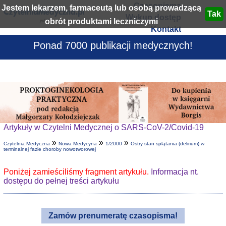
Czasopisma
Jestem lekarzem, farmaceutą lub osobą prowadzącą
Wykup dostęp
obrót produktami leczniczymi
Kontakt
Ponad 7000 publikacji medycznych!
Artykuły w Czytelni Medycznej o SARS-CoV-2/Covid-19
»
»
»
Czytelnia Medyczna
Nowa Medycyna
1/2000
Ostry stan splątania (delirium) w
terminalnej fazie choroby nowotworowej
Poniżej zamieściliśmy fragment artykułu.
Informacja nt.
dostępu do pełnej treści artykułu
Zamów prenumeratę czasopisma!