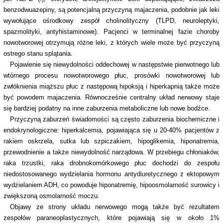
benzodwuazepiny, są potencjalną przyczyną majaczenia, podobnie jak leki
wywołujące ośrodkowy zespół cholinolityczny (TLPD, neuroleptyki,
spazmolityki, antyhistaminowe). Pacjenci w terminalnej fazie choroby
nowotworowej otrzymują różne leki, z których wiele może być przyczyną
ostrego stanu splątania.
Pojawienie się niewydolności oddechowej w następstwie pierwotnego lub
wtórnego procesu nowotworowego płuc, prosówki nowotworowej lub
zwłóknienia miąższu płuc z następową hipoksją i hiperkapnią także może
być powodem majaczenia. Równocześnie centralny układ nerwowy staje
się bardziej podatny na inne zaburzenia metaboliczne lub nowe bodźce.
Przyczyną zaburzeń świadomości są często zaburzenia biochemiczne i
endokrynologiczne: hiperkalcemia, pojawiająca się u 20-40% pacjentów z
rakiem oskrzela, sutka lub szpiczakiem, hipoglikemia, hiponatremia,
przewodnienie a także niewydolność narządowa. W przebiegu chłoniaków,
raka trzustki, raka drobnokomórkowego płuc dochodzi do zespołu
niedostosowanego wydzielania hormonu antydiuretycznego z ektopowym
wydzielaniem ADH, co powoduje hiponatremię, hipoosmolarność surowicy i
zwiększoną osmolarność moczu.
Objawy ze strony układu nerwowego mogą także być rezultatem
zespołów paraneoplastycznych, które pojawiają się w około 1%