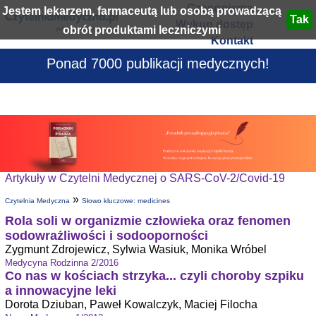
Czasopisma
Jestem lekarzem, farmaceutą lub osobą prowadzącą
Wykup dostęp
obrót produktami leczniczymi
Kontakt
Ponad 7000 publikacji medycznych!
Artykuły w Czytelni Medycznej o SARS-CoV-2/Covid-19
»
Czytelnia Medyczna
Słowo kluczowe: medicines
Rola soli w organizmie człowieka oraz fenomen
sodowrażliwości i sodooporności
Zygmunt Zdrojewicz, Sylwia Wasiuk, Monika Wróbel
Medycyna Rodzinna 2/2016
Co nas w kościach strzyka... czyli choroby szpiku
a innowacyjne leki
Dorota Dziuban, Paweł Kowalczyk, Maciej Filocha