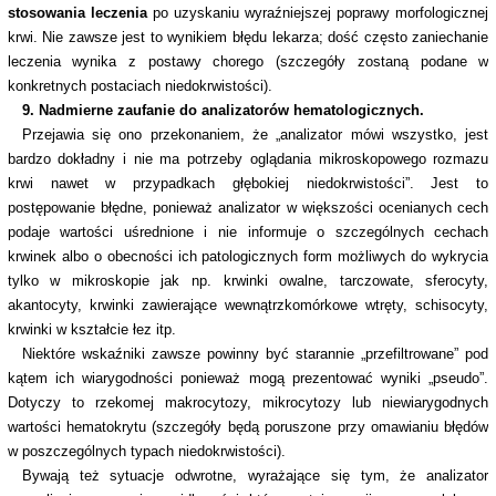
stosowania leczenia
po uzyskaniu wyraźniejszej poprawy morfologicznej
krwi. Nie zawsze jest to wynikiem błędu lekarza; dość często zaniechanie
leczenia wynika z postawy chorego (szczegóły zostaną podane w
konkretnych postaciach niedokrwistości).
9. Nadmierne zaufanie do analizatorów hematologicznych.
Przejawia się ono przekonaniem, że „analizator mówi wszystko, jest
bardzo dokładny i nie ma potrzeby oglądania mikroskopowego rozmazu
krwi nawet w przypadkach głębokiej niedokrwistości”. Jest to
postępowanie błędne, ponieważ analizator w większości ocenianych cech
podaje wartości uśrednione i nie informuje o szczególnych cechach
krwinek albo o obecności ich patologicznych form możliwych do wykrycia
tylko w mikroskopie jak np. krwinki owalne, tarczowate, sferocyty,
akantocyty, krwinki zawierające wewnątrzkomórkowe wtręty, schisocyty,
krwinki w kształcie łez itp.
Niektóre wskaźniki zawsze powinny być starannie „przefiltrowane” pod
kątem ich wiarygodności ponieważ mogą prezentować wyniki „pseudo”.
Dotyczy to rzekomej makrocytozy, mikrocytozy lub niewiarygodnych
wartości hematokrytu (szczegóły będą poruszone przy omawianiu błędów
w poszczególnych typach niedokrwistości).
Bywają też sytuacje odwrotne, wyrażające się tym, że analizator