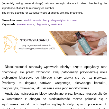
(especially using several drugs) without enough, diagnostic data, Neglecting the
importance of absolute reticulocytes number.
The errors specific for particular types of anemia are also presented.
Słowa kluczowe:
niedokrwistość
,
błędy
,
diagnostyka
,
leczenie
.
Key words:
anemia
,
errors
,
diagnostics
,
treatment
.
Niedokrwistości stanowią wprawdzie niezbyt często spotykany stan
chorobowy, ale przez złożoność swej patogenezy przysparzają wiele
problemów lekarzowi, do którego chory zjawia się po raz pierwszy.
Problemy te dotyczą zarówno wstępnego, pierwszego kontaktu,
diagnostyki, rokowania, jak i leczenia oraz jego monitorowania.
Analizując najczęstsze błędy popełniane przez lekarzy niespecjalistów
w kontaktach z chorym na niedokrwistość można pokusić się o
wyróżnienie wśród nich błędów ogólnych dotyczących podejścia do