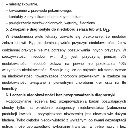
– miesiączkowanie,
– krwawienie z przewodu pokarmowego,
– kontakty z czynnikami chemicznymi i lekami,
– powiększenie węzłów chłonnych, wątroby, śledziony.
5. Zawężanie diagnostyki do niedoboru żelaza lub wit. B
.
12
W świadomości wielu lekarzy utrwaliło się przekonanie, że niedobór
żelaza lub wit. B
tak dominują wśród przyczyn niedokrwistości, że w
12
codziennej praktyce nie ma potrzeby poszukiwania innych przyczyn. W
rzeczywistości niedobór wit. B
jest przyczyną poniżej 5%
12
niedokrwistości, niedobór żelaza na pewno nie przekracza 40%
wszystkich niedokrwistości. Szacuje się, że co najmniej tak samo częste
są niedokrwistości towarzyszące chorobom przewlekłym, a rzadsze są
niedokrwistości związane z pierwotnymi chorobami krwi oraz na tle
hemolizy.
6. Leczenie niedokrwistości bez przeprowadzenia diagnostyki.
Rozpoczynanie leczenia bez przeprowadzenia badań pozwalających
choćby tylko na określenie patogenezy niedokrwistości (zaburzenia
produkcji krwinek – przyspieszone niszczenie) jest niewątpliwie dużym
błędem. Tylko głęboka niedokrwistość z wyraźnymi objawami dezadaptacji
ustroju może usprawiedliwić wykonanie transfuzji w trybie nagłym bez