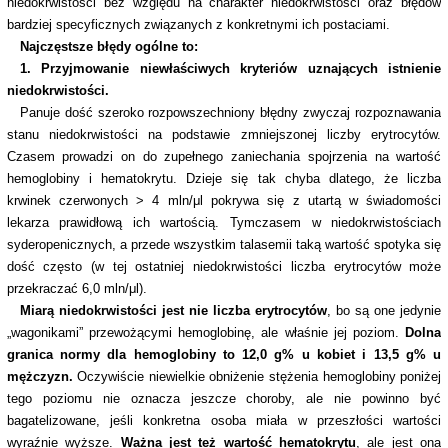
niedokrwistości bez względu na charakter niedokrwistości oraz błędów
bardziej specyficznych związanych z konkretnymi ich postaciami.
Najczęstsze błędy ogólne to:
1. Przyjmowanie niewłaściwych kryteriów uznających istnienie
niedokrwistości.
Panuje dość szeroko rozpowszechniony błędny zwyczaj rozpoznawania
stanu niedokrwistości na podstawie zmniejszonej liczby erytrocytów.
Czasem prowadzi on do zupełnego zaniechania spojrzenia na wartość
hemoglobiny i hematokrytu. Dzieje się tak chyba dlatego, że liczba
krwinek czerwonych > 4 mln/μl pokrywa się z utartą w świadomości
lekarza prawidłową ich wartością. Tymczasem w niedokrwistościach
syderopenicznych, a przede wszystkim talasemii taką wartość spotyka się
dość często (w tej ostatniej niedokrwistości liczba erytrocytów może
przekraczać 6,0 mln/μl).
Miarą niedokrwistości jest nie liczba erytrocytów
, bo są one jedynie
„wagonikami” przewożącymi hemoglobinę, ale właśnie jej poziom.
Dolna
granica normy dla hemoglobiny to 12,0 g% u kobiet i 13,5 g% u
mężczyzn.
Oczywiście niewielkie obniżenie stężenia hemoglobiny poniżej
tego poziomu nie oznacza jeszcze choroby, ale nie powinno być
bagatelizowane, jeśli konkretna osoba miała w przeszłości wartości
wyraźnie wyższe.
Ważna jest też wartość hematokrytu
, ale jest ona