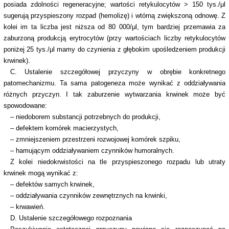
posiada zdolności regeneracyjne; wartości retykulocytów > 150 tys./μl
sugerują przyspieszony rozpad (hemolizę) i wtórną zwiększoną odnowę. Z
kolei im ta liczba jest niższa od 80 000/μl, tym bardziej przemawia za
zaburzoną produkcją erytrocytów (przy wartościach liczby retykulocytów
poniżej 25 tys./μl mamy do czynienia z głębokim upośledzeniem produkcji
krwinek).
C. Ustalenie szczegółowej przyczyny w obrębie konkretnego
patomechanizmu. Ta sama patogeneza może wynikać z oddziaływania
różnych przyczyn. I tak zaburzenie wytwarzania krwinek może być
spowodowane:
– niedoborem substancji potrzebnych do produkcji,
– defektem komórek macierzystych,
– zmniejszeniem przestrzeni rozwojowej komórek szpiku,
– hamującym oddziaływaniem czynników humoralnych.
Z kolei niedokrwistości na tle przyspieszonego rozpadu lub utraty
krwinek mogą wynikać z:
– defektów samych krwinek,
– oddziaływania czynników zewnętrznych na krwinki,
– krwawień.
D. Ustalenie szczegółowego rozpoznania