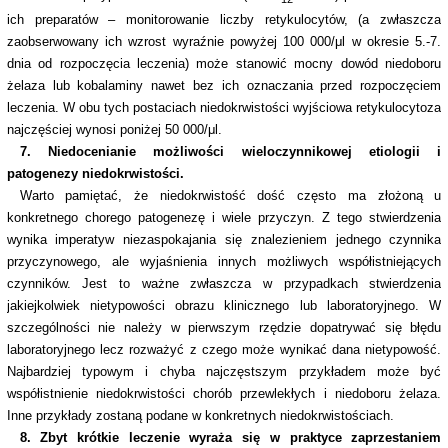
ich preparatów – monitorowanie liczby retykulocytów, (a zwłaszcza
zaobserwowany ich wzrost wyraźnie powyżej 100 000/μl w okresie 5.-7.
dnia od rozpoczęcia leczenia) może stanowić mocny dowód niedoboru
żelaza lub kobalaminy nawet bez ich oznaczania przed rozpoczęciem
leczenia. W obu tych postaciach niedokrwistości wyjściowa retykulocytoza
najczęściej wynosi poniżej 50 000/μl.
7. Niedocenianie możliwości wieloczynnikowej etiologii i
patogenezy niedokrwistości.
Warto pamiętać, że niedokrwistość dość często ma złożoną u
konkretnego chorego patogenezę i wiele przyczyn. Z tego stwierdzenia
wynika imperatyw niezaspokajania się znalezieniem jednego czynnika
przyczynowego, ale wyjaśnienia innych możliwych współistniejących
czynników. Jest to ważne zwłaszcza w przypadkach stwierdzenia
jakiejkolwiek nietypowości obrazu klinicznego lub laboratoryjnego. W
szczególności nie należy w pierwszym rzędzie dopatrywać się błędu
laboratoryjnego lecz rozważyć z czego może wynikać dana nietypowość.
Najbardziej typowym i chyba najczęstszym przykładem może być
współistnienie niedokrwistości chorób przewlekłych i niedoboru żelaza.
Inne przykłady zostaną podane w konkretnych niedokrwistościach.
8. Zbyt krótkie leczenie wyraża się w praktyce zaprzestaniem