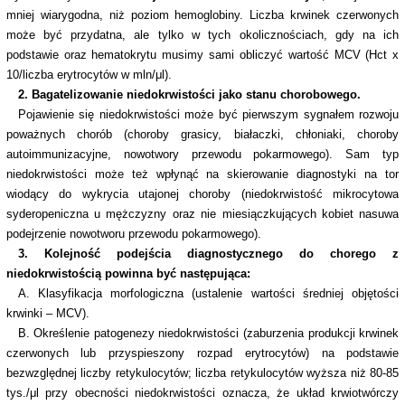
mniej wiarygodna, niż poziom hemoglobiny. Liczba krwinek czerwonych
może być przydatna, ale tylko w tych okolicznościach, gdy na ich
podstawie oraz hematokrytu musimy sami obliczyć wartość MCV (Hct x
10/liczba erytrocytów w mln/μl).
2. Bagatelizowanie niedokrwistości jako stanu chorobowego.
Pojawienie się niedokrwistości może być pierwszym sygnałem rozwoju
poważnych chorób (choroby grasicy, białaczki, chłoniaki, choroby
autoimmunizacyjne, nowotwory przewodu pokarmowego). Sam typ
niedokrwistości może też wpłynąć na skierowanie diagnostyki na tor
wiodący do wykrycia utajonej choroby (niedokrwistość mikrocytowa
syderopeniczna u mężczyzny oraz nie miesiączkujących kobiet nasuwa
podejrzenie nowotworu przewodu pokarmowego).
3. Kolejność podejścia diagnostycznego do chorego z
niedokrwistością powinna być następująca:
A. Klasyfikacja morfologiczna (ustalenie wartości średniej objętości
krwinki – MCV).
B. Określenie patogenezy niedokrwistości (zaburzenia produkcji krwinek
czerwonych lub przyspieszony rozpad erytrocytów) na podstawie
bezwzględnej liczby retykulocytów; liczba retykulocytów wyższa niż 80-85
tys./μl przy obecności niedokrwistości oznacza, że układ krwiotwórczy