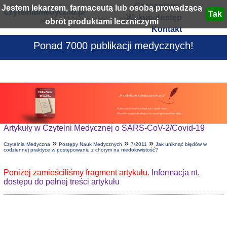
Czasopisma
Jestem lekarzem, farmaceutą lub osobą prowadzącą
Wykup dostęp
obrót produktami leczniczymi
Kontakt
Ponad 7000 publikacji medycznych!
Artykuły w Czytelni Medycznej o SARS-CoV-2/Covid-19
»
»
»
Czytelnia Medyczna
Postępy Nauk Medycznych
7/2011
Jak uniknąć błędów w
codziennej praktyce w postępowaniu z chorym na niedokrwistość?
Poniżej zamieściliśmy fragment artykułu.
Informacja nt.
dostępu do pełnej treści artykułu