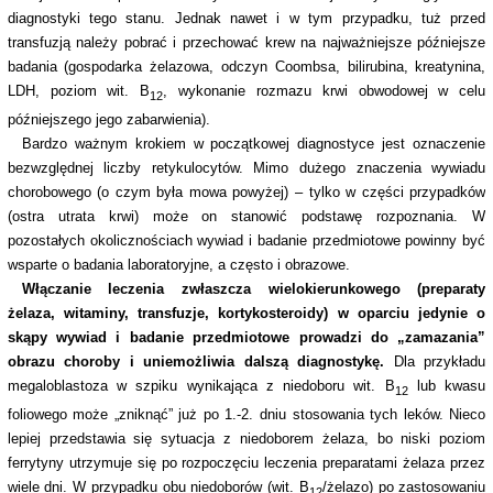
diagnostyki tego stanu. Jednak nawet i w tym przypadku, tuż przed
transfuzją należy pobrać i przechować krew na najważniejsze późniejsze
badania (gospodarka żelazowa, odczyn Coombsa, bilirubina, kreatynina,
LDH, poziom wit. B
, wykonanie rozmazu krwi obwodowej w celu
12
późniejszego jego zabarwienia).
Bardzo ważnym krokiem w początkowej diagnostyce jest oznaczenie
bezwzględnej liczby retykulocytów. Mimo dużego znaczenia wywiadu
chorobowego (o czym była mowa powyżej) – tylko w części przypadków
(ostra utrata krwi) może on stanowić podstawę rozpoznania. W
pozostałych okolicznościach wywiad i badanie przedmiotowe powinny być
wsparte o badania laboratoryjne, a często i obrazowe.
Włączanie leczenia zwłaszcza wielokierunkowego (preparaty
żelaza, witaminy, transfuzje, kortykosteroidy) w oparciu jedynie o
skąpy wywiad i badanie przedmiotowe prowadzi do „zamazania”
obrazu choroby i uniemożliwia dalszą diagnostykę.
Dla przykładu
megaloblastoza w szpiku wynikająca z niedoboru wit. B
lub kwasu
12
foliowego może „zniknąć” już po 1.-2. dniu stosowania tych leków. Nieco
lepiej przedstawia się sytuacja z niedoborem żelaza, bo niski poziom
ferrytyny utrzymuje się po rozpoczęciu leczenia preparatami żelaza przez
wiele dni. W przypadku obu niedoborów (wit. B
/żelazo) po zastosowaniu
12