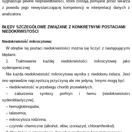
sygnalizuje pewne nieprawidłowości, które zostają pomijane przez lekarza
z powodu jego niewystarczającej kompetencji w interpretacji danych z
analizatora.
BŁĘDY SZCZEGÓŁOWE ZWIĄZANE Z KONKRETNYMI POSTACIAMI
NIEDOKRWISTOŚCI
Niedokrwistość mikrocytowa:
W obrębie tej postaci niedokrwistości można się liczyć z następującymi
błędami:
1. Traktowanie każdej niedokrwistości mikrocytowej jako
syderopenicznej.
Nie każda niedokrwistość mikrocytowa wynika z niedoboru żelaza. Jest
ono wprawdzie najczęstszą przyczyną ale nie jedyną. Innymi mogą być:
– niedokrwistość w przebiegu chorób przewlekłych,
– zaburzenia syntezy porfiryn i hemu (niedokrwistości
syderoblastyczne),
– hemoglobinopatie,
– talasemia,
– mikrocytoza rodzinna,
– czynniki chemiczne (alkohol, ołów, izoniazyd, chloramfenikol).