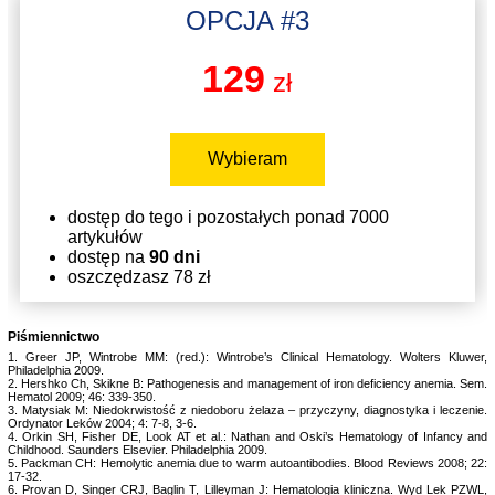
OPCJA #3
129
zł
Wybieram
dostęp do tego i pozostałych ponad 7000
artykułów
dostęp na
90 dni
oszczędzasz 78 zł
Piśmiennictwo
1. Greer JP, Wintrobe MM: (red.): Wintrobe’s Clinical Hematology. Wolters Kluwer,
Philadelphia 2009.
2. Hershko Ch, Skikne B: Pathogenesis and management of iron deficiency anemia. Sem.
Hematol 2009; 46: 339-350.
3. Matysiak M: Niedokrwistość z niedoboru żelaza – przyczyny, diagnostyka i leczenie.
Ordynator Leków 2004; 4: 7-8, 3-6.
4. Orkin SH, Fisher DE, Look AT et al.: Nathan and Oski’s Hematology of Infancy and
Childhood. Saunders Elsevier. Philadelphia 2009.
5. Packman CH: Hemolytic anemia due to warm autoantibodies. Blood Reviews 2008; 22:
17-32.
6. Provan D, Singer CRJ, Baglin T, Lilleyman J: Hematologia kliniczna. Wyd Lek PZWL,