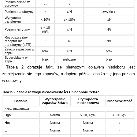
Poziom żelaza w
↓↓
↓
↓
surowicy
Poziom transferyny
↑
↓/N
zwykle ↓
Wysycenie
< 10%
↓> 10%
↓/N
transferyny
↓ < 10
Poziom ferrytyny
↑/N
N/↓
μg/L
Rozpuszczalny
receptor dla
↑
N
N/↑
transferyny (sTR)
Żelazo zapasowe w
brak
↑/N
brak
szpiku
Syderoblasty w
brak
nieliczne
brak
szpiku
Tabela 2 obrazuje fakt, że pierwszym objawem niedoboru jest
zmniejszanie się jego zapasów, a dopiero później obniża się jego poziom
w surowicy.
Tabela 2. Stadia rozwoju niedokrwistości z niedoboru żelaza.
Wyczerpanie
Erytropoeza
Badanie
Niedokrwistość
zapasów żelaza
niedoborowa
Krew obwodowa
Hgb
Norma
> 10,0 g%
< 10,0 g%
Hct
Norma
Norma
↓
E
Norma
Norma
↓