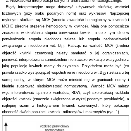
2. Niewłaściwa interpretacja danych z analizatora hematologicznego.
Błędy interpretacyjne mogą dotyczyć używanych skrótów, wartości
liczbowych (przy braku podanych norm) oraz wykresów. Najczęściej
mylonymi skrótami są MCH (średnia zawartość hemoglobiny w krwince) i
MCHC (średnie stężenie hemoglobiny w krwince). Mają one pomocnicze
znaczenie w określaniu stopnia barwliwości krwinki, a co z tym idzie w
potwierdzaniu stopnia niedoboru żelaza lub stopnia nadbarwliwości
związanego z niedoborem wit. B
. Patrząc na wartość MCV (średnia
12
objętość krwinki czerwonej) należy pamiętać o jej ograniczeniach,
ponieważ interpretowana samodzielnie nie zawsze wskazuje wiarygodnie z
jaką populacją krwinek mamy do czynienia. Przykładem może być (co
prawda rzadko występujące) współistnienie niedoboru wit.B
i żelaza u tej
12
samej osoby, w którym MCV może mieścić się w granicach normy i
błędnie sugerować niedokrwistość normocytową. Wartość MCV należy
więc interpretować łącznie z wartością RDW, czyli szerokością rozkładu
objętości krwinek (znacznie zwiększona w wyżej podanym przykładzie), a
najlepiej razem z histogramem krwinek czerwonych, który pokazuje
obecność dwóch populacji krwinek: mikrocytów i makrocytów (ryc. 1).