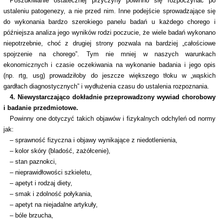
Poszukiwanie ostatecznej przyczyny powinno się rozpoczynać po
ustaleniu patogenezy, a nie przed nim. Inne podejście sprowadzające się
do wykonania bardzo szerokiego panelu badań u każdego chorego i
późniejsza analiza jego wyników rodzi poczucie, że wiele badań wykonano
niepotrzebnie, choć z drugiej strony pozwala na bardziej „całościowe
spojrzenie na chorego”. Tym nie mniej w naszych warunkach
ekonomicznych i czasie oczekiwania na wykonanie badania i jego opis
(np. rtg, usg) prowadziłoby do jeszcze większego tłoku w „wąskich
gardłach diagnostycznych” i wydłużenia czasu do ustalenia rozpoznania.
4. Niewystarczająco dokładnie przeprowadzony wywiad chorobowy
i badanie przedmiotowe.
Powinny one dotyczyć takich objawów i fizykalnych odchyleń od normy
jak:
– sprawność fizyczna i objawy wynikające z niedotlenienia,
– kolor skóry (bladość, zażółcenie),
– stan paznokci,
– nieprawidłowości szkieletu,
– apetyt i rodzaj diety,
– smak i zdolność połykania,
– apetyt na niejadalne artykuły,
– bóle brzucha,