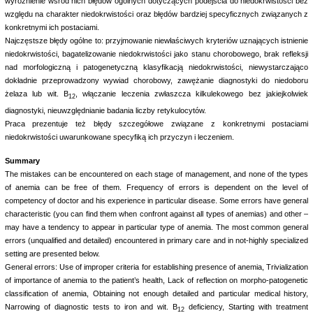
wyróżnienie wśród nich błędów ogólnych dotyczących podejścia do niedokrwistości bez
względu na charakter niedokrwistości oraz błędów bardziej specyficznych związanych z
konkretnymi ich postaciami.
Najczęstsze błędy ogólne to: przyjmowanie niewłaściwych kryteriów uznających istnienie
niedokrwistości, bagatelizowanie niedokrwistości jako stanu chorobowego, brak refleksji
nad morfologiczną i patogenetyczną klasyfikacją niedokrwistości, niewystarczająco
dokładnie przeprowadzony wywiad chorobowy, zawężanie diagnostyki do niedoboru
żelaza lub wit. B
, włączanie leczenia zwłaszcza kilkulekowego bez jakiejkolwiek
12
diagnostyki, nieuwzględnianie badania liczby retykulocytów.
Praca prezentuje też błędy szczegółowe związane z konkretnymi postaciami
niedokrwistości uwarunkowane specyfiką ich przyczyn i leczeniem.
Summary
The mistakes can be encountered on each stage of management, and none of the types
of anemia can be free of them. Frequency of errors is dependent on the level of
competency of doctor and his experience in particular disease. Some errors have general
characteristic (you can find them when confront against all types of anemias) and other –
may have a tendency to appear in particular type of anemia. The most common general
errors (unqualified and detailed) encountered in primary care and in not-highly specialized
setting are presented below.
General errors: Use of improper criteria for establishing presence of anemia, Trivialization
of importance of anemia to the patient’s health, Lack of reflection on morpho-patogenetic
classification of anemia, Obtaining not enough detailed and particular medical history,
Narrowing of diagnostic tests to iron and wit. B
deficiency, Starting with treatment
12