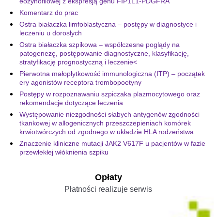
eozynofilowej z ekspresją genu FIP1L1-PDGFRA
Komentarz do prac
Ostra białaczka limfoblastyczna – postępy w diagnostyce i
leczeniu u dorosłych
Ostra białaczka szpikowa – współczesne poglądy na
patogenezę, postępowanie diagnostyczne, klasyfikację,
stratyfikację prognostyczną i leczenie<
Pierwotna małopłytkowość immunologiczna (ITP) – początek
ery agonistów receptora trombopoetyny
Postępy w rozpoznawaniu szpiczaka plazmocytowego oraz
rekomendacje dotyczące leczenia
Występowanie niezgodności słabych antygenów zgodności
tkankowej w allogenicznych przeszczepieniach komórek
krwiotwórczych od zgodnego w układzie HLA rodzeństwa
Znaczenie kliniczne mutacji JAK2 V617F u pacjentów w fazie
przewlekłej włóknienia szpiku
Opłaty
Płatności realizuje serwis