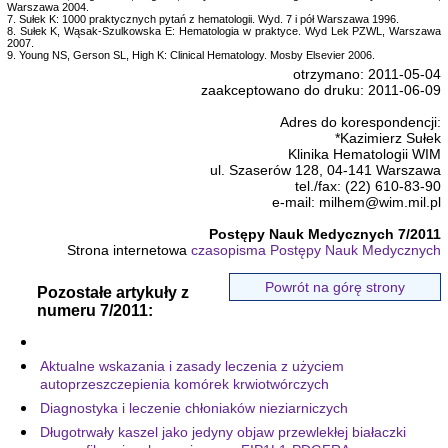
Warszawa 2004.
7. Sułek K: 1000 praktycznych pytań z hematologii. Wyd. 7 i pół Warszawa 1996.
8. Sułek K, Wąsak-Szulkowska E: Hematologia w praktyce. Wyd Lek PZWL, Warszawa
2007.
9. Young NS, Gerson SL, High K: Clinical Hematology. Mosby Elsevier 2006.
otrzymano: 2011-05-04
zaakceptowano do druku: 2011-06-09
Adres do korespondencji:
*Kazimierz Sułek
Klinika Hematologii WIM
ul. Szaserów 128, 04-141 Warszawa
tel./fax: (22) 610-83-90
e-mail: milhem@wim.mil.pl
Postępy Nauk Medycznych 7/2011
Strona internetowa
czasopisma Postępy Nauk Medycznych
Powrót na górę strony
Pozostałe artykuły z
numeru 7/2011:
Aktualne wskazania i zasady leczenia z użyciem
autoprzeszczepienia komórek krwiotwórczych
Diagnostyka i leczenie chłoniaków nieziarniczych
Długotrwały kaszel jako jedyny objaw przewlekłej białaczki