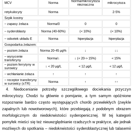
Norma/mikrocytoza
MCV
Norma
mikrocytoza
nieznaczna
retykulocyty
Norma
2-5%
Szpik kostny
– zapasy żelaza
Norma/0
0
0
– syderoblasty
Norma (40-60%)
(< 10%)
(< 10%)
– odsetek układu E
Norma
hiperplazja
hiperplazja
Gospodarka żelazem:
– poziom żelaza
Norma 20-45 μg%
↓
↓↓
– wysycenie
Norma/↓
↓ (< 20-> 15%)
< 15%
transferyny
– poziom ferrytyny w
↓ < 20 μg/L
< 12 μg/L
< 12 μg/L
surowicy
– wchłanianie żelaza
↑
↑
↑
– receptor transferyny
Norma
↑
↑↑
w surowicy (sTR)
4. Niedocenianie potrzeby szczegółowego dociekania przyczyn
mikrocytozy. Chodzi tu głównie o pomijanie, a tym samym opóźnione
rozpoznanie bardzo często występujących chorób przewlekłych (zwykle
zapalnych lub nowotworowych), które przebiegają z podobnym obrazem
morfologicznym do niedokrwistości syderopenicznej. W tej kategorii
pomyłek mieści się też nieuwzględnianie rzadszych w praktyce, ale jednak
możliwych do spotkania – niedokrwistości syderoblastycznej lub talasemii