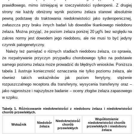
prawidłowego, mimo istniejącej w rzeczywistości syderopenii. Z drugiej
strony nie każdy obniżony wynik poziomu żelaza stanowi absolutnie
pewną podstawę do traktowania niedokrwistości jako syderopenicznej,
zwłaszcza przy braku innych badań lub dowodów tkankowego niedoboru
żelaza. Można przyjąć, że poziom żelaza poniżej 20 μg% bez względu na
zakres normy jest dowodem jego niedoboru, ale nie musi to być jedyny
czynnik patogenetyczny.
Należy też pamiętać o różnych stadiach niedoboru żelaza, co sprawia,
że rozpatrywanie przyczyn przypadku chorobowego tylko na podstawie
samego poziomu żelaza może prowadzić do błędnych wniosków. Poniższa
tabela 1 ilustruje konieczność oznaczania nie tylko poziomu żelaza, ale
również takich wskaźników jak poziom ferrytyny, stężenie
rozpuszczalnego receptora dla transferyny, wysycenia transferyny oraz –
jako najprostsze i najszybsze badanie – oceny złogów żelaza zapasowego
w szpiku.
Tabela 1. Różnicowanie niedokrwistości z niedoboru żelaza i niedokrwistości
chorób przewlekłych.
Współistnienie
Niedokrwistość
Niedobór
niedokrwistości chorób
Wskaźnik
chorób
żelaza
przewlekłych i niedoboru
przewlekłych
żelaza