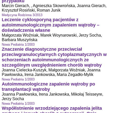
przypadku
Marcin Gierach, , Agnieszka Skowrońska, Joanna Gierach,
Krzysztof Rosiński, Roman Junik
Medycyna Rodzinna 3/2013
Leczenie cyklosporyną pacjentów z
autoimmunologicznym zapaleniem wątroby –
doświadczenia własne
Małgorzata Woźniak, Marek Woynarowski, Jerzy Socha,
Barbara Muszyńska
Nowa Pediatria 1/2003
Znaczenie diagnostyczne przeciwciał
przeciwgranulocytarnych cytoplazmatycznych w
schorzeniach autoimmunologicznych ze
szczególnym uwzględnieniem chorób wątroby
Joanna Cielecka-Kuszyk, Małgorzata Woźniak, Joanna
Pawłowska, Irena Jankowska, Maria Zegadło-Mylik
Nowa Pediatria 1/2003
Autoimmunologiczne zapalenie wątroby po
transplantacji wątroby
Joanna Pawłowska, Irena Jankowska, Mikołaj Teisseyre,
Jerzy Socha
Nowa Pediatria 1/2003
Współistnienie wrzodziejącego zapalenia jelita