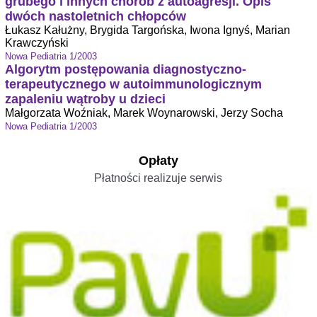
grubego i innych chorób z autoagresji. Opis
dwóch nastoletnich chłopców
Łukasz Kałużny, Brygida Targońska, Iwona Ignyś, Marian
Krawczyński
Nowa Pediatria 1/2003
Algorytm postępowania diagnostyczno-
terapeutycznego w autoimmunologicznym
zapaleniu wątroby u dzieci
Małgorzata Woźniak, Marek Woynarowski, Jerzy Socha
Nowa Pediatria 1/2003
Opłaty
Płatności realizuje serwis