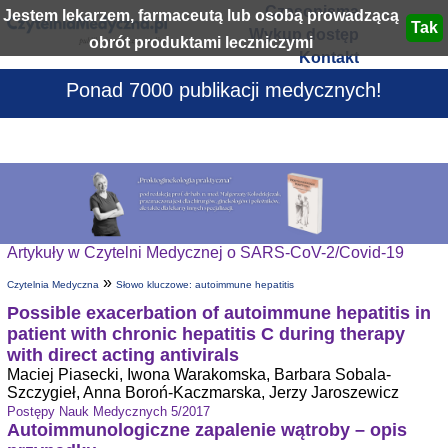
Czasopisma
Jestem lekarzem, farmaceutą lub osobą prowadzącą
Wykup dostęp
obrót produktami leczniczymi
Kontakt
Ponad 7000 publikacji medycznych!
Artykuły w Czytelni Medycznej o SARS-CoV-2/Covid-19
»
Czytelnia Medyczna
Słowo kluczowe: autoimmune hepatitis
Possible exacerbation of autoimmune hepatitis in
patient with chronic hepatitis C during therapy
with direct acting antivirals
Maciej Piasecki, Iwona Warakomska, Barbara Sobala-
Szczygieł, Anna Boroń-Kaczmarska, Jerzy Jaroszewicz
Postępy Nauk Medycznych 5/2017
Autoimmunologiczne zapalenie wątroby – opis