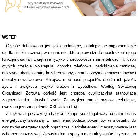
WSTĘP
Otyłość definiowana jest jako nadmierne, patologiczne nagromadzenie
się tkanki tłuszczowej w organizmie, które prowadzi do upośledzenia jego
funkcjonowania i zwiększa ryzyko chorobowości i śmiertelności. U osób
otyłych częściej występują: choroba wieńcowa, nadciśnienie tętnicze,
cukrzyca, dyslipidemia, bezdech senny, choroba zwyrodnieniowa stawów i
choroby nowotworowe. Mniejsza mobilność pacjentów obniża ich jakość
życia i zwiększa ryzyko urazów i wypadków. Według Światowej
Organizacji Zdrowia otyłość jest chorobą cywilizacyjną stanowiącą
zagrożenie dla zdrowia i życia. Ze względu na jej rozpowszechnienie,
uważana jest za epidemię XXI wieku (1-4).
Za główną przyczynę otyłości uznaje się długotrwały dodatni bilans
energetyczny związany z nadmierną podażą pokarmów w stosunku do
wydatków energetycznych organizmu. Nadmiar energii magazynowany jest
w tkance tłuszczowej. Zjawisku temu sprzyja mała aktywność fizyczna lub