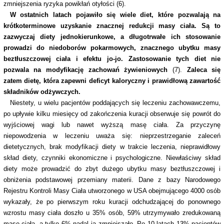
zmniejszenia ryzyka powikłań otyłości (6).
W ostatnich latach pojawiło się wiele diet, które pozwalają na
krótkoterminowe uzyskanie znacznej redukcji masy ciała. Są to
zazwyczaj diety jednokierunkowe, a długotrwałe ich stosowanie
prowadzi do niedoborów pokarmowych, znacznego ubytku masy
beztłuszczowej ciała i efektu jo-jo. Zastosowanie tych diet nie
pozwala na modyfikację zachowań żywieniowych
(7).
Zaleca się
zatem dietę, która zapewni deficyt kaloryczny i prawidłową zawartość
składników odżywczych.
Niestety, u wielu pacjentów poddających się leczeniu zachowawczemu,
po upływie kilku miesięcy od zakończenia kuracji obserwuje się powrót do
wyjściowej wagi lub nawet wyższą masę ciała. Za przyczynę
niepowodzenia w leczeniu uważa się: nieprzestrzeganie zaleceń
dietetycznych, brak modyfikacji diety w trakcie leczenia, nieprawidłowy
skład diety, czynniki ekonomiczne i psychologiczne. Niewłaściwy skład
diety może prowadzić do zbyt dużego ubytku masy beztłuszczowej i
obniżenia podstawowej przemiany materii. Dane z bazy Narodowego
Rejestru Kontroli Masy Ciała utworzonego w USA obejmującego 4000 osób
wykazały, że po pierwszym roku kuracji odchudzającej do ponownego
wzrostu masy ciała doszło u 35% osób, 59% utrzymywało zredukowaną
masę ciała, a tylko 6% nadal ją zmniejszało. Po 10 latach 13% pacjentów