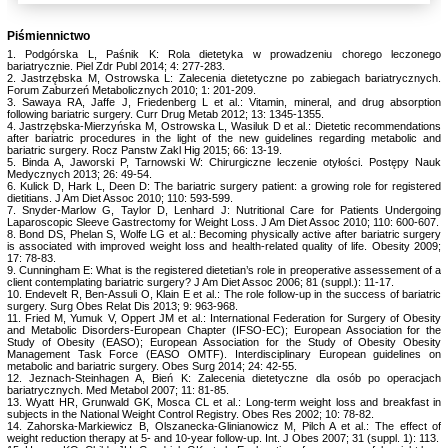
Piśmiennictwo
1. Podgórska L, Paśnik K: Rola dietetyka w prowadzeniu chorego leczonego
bariatrycznie. Piel Zdr Publ 2014; 4: 277-283.
2. Jastrzębska M, Ostrowska L: Zalecenia dietetyczne po zabiegach bariatrycznych.
Forum Zaburzeń Metabolicznych 2010; 1: 201-209.
3. Sawaya RA, Jaffe J, Friedenberg L et al.: Vitamin, mineral, and drug absorption
following bariatric surgery. Curr Drug Metab 2012; 13: 1345-1355.
4. Jastrzębska-Mierzyńska M, Ostrowska L, Wasiluk D et al.: Dietetic recommendations
after bariatric procedures in the light of the new guidelines regarding metabolic and
bariatric surgery. Rocz Panstw Zakl Hig 2015; 66: 13-19.
5. Binda A, Jaworski P, Tarnowski W: Chirurgiczne leczenie otyłości. Postępy Nauk
Medycznych 2013; 26: 49-54.
6. Kulick D, Hark L, Deen D: The bariatric surgery patient: a growing role for registered
dietitians. J Am Diet Assoc 2010; 110: 593-599.
7. Snyder-Marlow G, Taylor D, Lenhard J: Nutritional Care for Patients Undergoing
Laparoscopic Sleeve Gastrectomy for Weight Loss. J Am Diet Assoc 2010; 110: 600-607.
8. Bond DS, Phelan S, Wolfe LG et al.: Becoming physically active after bariatric surgery
is associated with improved weight loss and health-related quality of life. Obesity 2009;
17: 78-83.
9. Cunningham E: What is the registered dietetian’s role in preoperative assessement of a
client contemplating bariatric surgery? J Am Diet Assoc 2006; 81 (suppl.): 11-17.
10. Endevelt R, Ben-Assuli O, Klain E et al.: The role follow-up in the success of bariatric
surgery. Surg Obes Relat Dis 2013; 9: 963-968.
11. Fried M, Yumuk V, Oppert JM et al.: International Federation for Surgery of Obesity
and Metabolic Disorders-European Chapter (IFSO-EC); European Association for the
Study of Obesity (EASO); European Association for the Study of Obesity Obesity
Management Task Force (EASO OMTF). Interdisciplinary European guidelines on
metabolic and bariatric surgery. Obes Surg 2014; 24: 42-55.
12. Jeznach-Steinhagen A, Bień K: Zalecenia dietetyczne dla osób po operacjach
bariatrycznych. Med Metabol 2007; 11: 81-85.
13. Wyatt HR, Grunwald GK, Mosca CL et al.: Long-term weight loss and breakfast in
subjects in the National Weight Control Registry. Obes Res 2002; 10: 78-82.
14. Zahorska-Markiewicz B, Olszanecka-Glinianowicz M, Pilch A et al.: The effect of
weight reduction therapy at 5- and 10-year follow-up. Int. J Obes 2007; 31 (suppl. 1): 113.