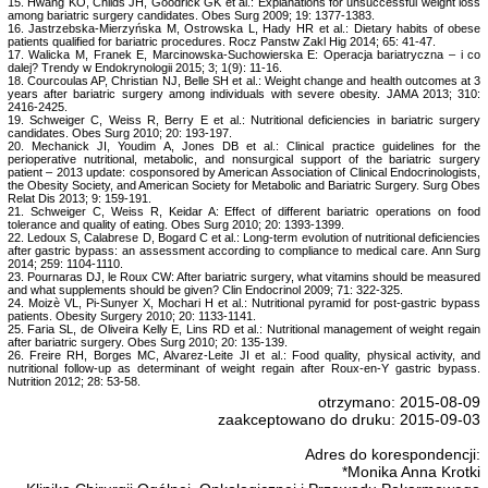
15. Hwang KO, Childs JH, Goodrick GK et al.: Explanations for unsuccessful weight loss
among bariatric surgery candidates. Obes Surg 2009; 19: 1377-1383.
16. Jastrzebska-Mierzyńska M, Ostrowska L, Hady HR et al.: Dietary habits of obese
patients qualified for bariatric procedures. Rocz Panstw Zakl Hig 2014; 65: 41-47.
17. Walicka M, Franek E, Marcinowska-Suchowierska E: Operacja bariatryczna – i co
dalej? Trendy w Endokrynologii 2015; 3; 1(9): 11-16.
18. Courcoulas AP, Christian NJ, Belle SH et al.: Weight change and health outcomes at 3
years after bariatric surgery among individuals with severe obesity. JAMA 2013; 310:
2416-2425.
19. Schweiger C, Weiss R, Berry E et al.: Nutritional deficiencies in bariatric surgery
candidates. Obes Surg 2010; 20: 193-197.
20. Mechanick JI, Youdim A, Jones DB et al.: Clinical practice guidelines for the
perioperative nutritional, metabolic, and nonsurgical support of the bariatric surgery
patient – 2013 update: cosponsored by American Association of Clinical Endocrinologists,
the Obesity Society, and American Society for Metabolic and Bariatric Surgery. Surg Obes
Relat Dis 2013; 9: 159-191.
21. Schweiger C, Weiss R, Keidar A: Effect of different bariatric operations on food
tolerance and quality of eating. Obes Surg 2010; 20: 1393-1399.
22. Ledoux S, Calabrese D, Bogard C et al.: Long-term evolution of nutritional deficiencies
after gastric bypass: an assessment according to compliance to medical care. Ann Surg
2014; 259: 1104-1110.
23. Pournaras DJ, le Roux CW: After bariatric surgery, what vitamins should be measured
and what supplements should be given? Clin Endocrinol 2009; 71: 322-325.
24. Moizè VL, Pi-Sunyer X, Mochari H et al.: Nutritional pyramid for post-gastric bypass
patients. Obesity Surgery 2010; 20: 1133-1141.
25. Faria SL, de Oliveira Kelly E, Lins RD et al.: Nutritional management of weight regain
after bariatric surgery. Obes Surg 2010; 20: 135-139.
26. Freire RH, Borges MC, Alvarez-Leite JI et al.: Food quality, physical activity, and
nutritional follow-up as determinant of weight regain after Roux-en-Y gastric bypass.
Nutrition 2012; 28: 53-58.
otrzymano: 2015-08-09
zaakceptowano do druku: 2015-09-03
Adres do korespondencji:
*Monika Anna Krotki