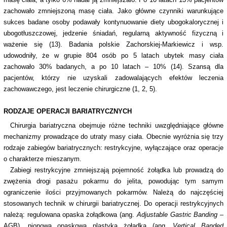
zachowało zmniejszoną masę ciała. Jako główne czynniki warunkujące
sukces badane osoby podawały kontynuowanie diety ubogokalorycznej i
ubogotłuszczowej, jedzenie śniadań, regularną aktywność fizyczną i
ważenie się (13). Badania polskie Zachorskiej-Markiewicz i wsp.
udowodniły, że w grupie 804 osób po 5 latach ubytek masy ciała
zachowało 30% badanych, a po 10 latach – 10% (14). Szansą dla
pacjentów, którzy nie uzyskali zadowalających efektów leczenia
zachowawczego, jest leczenie chirurgiczne (1, 2, 5).
RODZAJE OPERACJI BARIATRYCZNYCH
Chirurgia bariatryczna obejmuje różne techniki uwzględniające główne
mechanizmy prowadzące do utraty masy ciała. Obecnie wyróżnia się trzy
rodzaje zabiegów bariatrycznych: restrykcyjne, wyłączające oraz operacje
o charakterze mieszanym.
Zabiegi restrykcyjne zmniejszają pojemność żołądka lub prowadzą do
zwężenia drogi pasażu pokarmu do jelita, powodując tym samym
ograniczenie ilości przyjmowanych pokarmów. Należą do najczęściej
stosowanych technik w chirurgii bariatrycznej. Do operacji restrykcyjnych
należą: regulowana opaska żołądkowa (ang.
Adjustable Gastric Banding
–
AGB), pionowa opaskowa plastyka żołądka (ang.
Vertical Banded