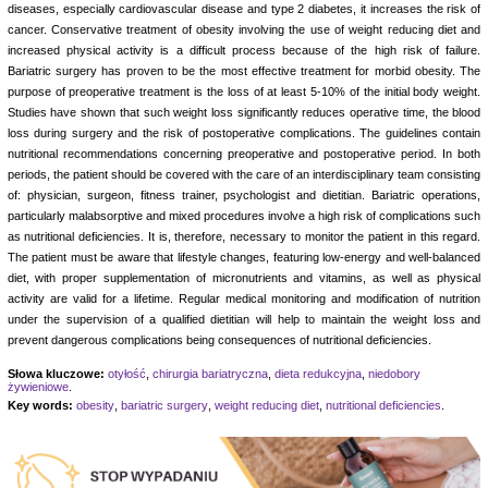
diseases, especially cardiovascular disease and type 2 diabetes, it increases the risk of
cancer. Conservative treatment of obesity involving the use of weight reducing diet and
increased physical activity is a difficult process because of the high risk of failure.
Bariatric surgery has proven to be the most effective treatment for morbid obesity. The
purpose of preoperative treatment is the loss of at least 5-10% of the initial body weight.
Studies have shown that such weight loss significantly reduces operative time, the blood
loss during surgery and the risk of postoperative complications. The guidelines contain
nutritional recommendations concerning preoperative and postoperative period. In both
periods, the patient should be covered with the care of an interdisciplinary team consisting
of: physician, surgeon, fitness trainer, psychologist and dietitian. Bariatric operations,
particularly malabsorptive and mixed procedures involve a high risk of complications such
as nutritional deficiencies. It is, therefore, necessary to monitor the patient in this regard.
The patient must be aware that lifestyle changes, featuring low-energy and well-balanced
diet, with proper supplementation of micronutrients and vitamins, as well as physical
activity are valid for a lifetime. Regular medical monitoring and modification of nutrition
under the supervision of a qualified dietitian will help to maintain the weight loss and
prevent dangerous complications being consequences of nutritional deficiencies.
Słowa kluczowe:
otyłość
,
chirurgia bariatryczna
,
dieta redukcyjna
,
niedobory
żywieniowe
.
Key words:
obesity
,
bariatric surgery
,
weight reducing diet
,
nutritional deficiencies
.