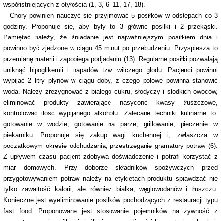
współistniejących z otyłością (1, 3, 6, 11, 17, 18).
Chory powinien nauczyć się przyjmować 5 posiłków w odstępach co 3
godziny. Proponuje się, aby były to 3 główne posiłki i 2 przekąski.
Pamiętać należy, że śniadanie jest najważniejszym posiłkiem dnia i
powinno być zjedzone w ciągu 45 minut po przebudzeniu. Przyspiesza to
przemianę materii i zapobiega podjadaniu (13). Regularne posiłki pozwalają
uniknąć hipoglikemii i napadów tzw. wilczego głodu. Pacjenci powinni
wypijać 2 litry płynów w ciągu doby, z czego połowę powinna stanowić
woda. Należy zrezygnować z białego cukru, słodyczy i słodkich owoców,
eliminować produkty zawierające nasycone kwasy tłuszczowe,
kontrolować ilość wypijanego alkoholu. Zalecane techniki kulinarne to:
gotowanie w wodzie, gotowanie na parze, grillowanie, pieczenie w
piekarniku. Proponuje się zakup wagi kuchennej i, zwłaszcza w
początkowym okresie odchudzania, przestrzeganie gramatury potraw (6).
Z upływem czasu pacjent zdobywa doświadczenie i potrafi korzystać z
miar domowych. Przy doborze składników spożywczych przed
przygotowywaniem potraw należy na etykietach produktu sprawdzać nie
tylko zawartość kalorii, ale również białka, węglowodanów i tłuszczu.
Konieczne jest wyeliminowanie posiłków pochodzących z restauracji typu
fast food. Proponowane jest stosowanie pojemników na żywność z