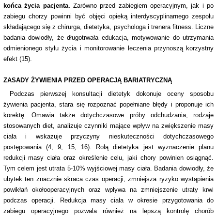
końca życia pacjenta.
Zarówno przed zabiegiem operacyjnym, jak i po
zabiegu chorzy powinni być objęci opieką interdyscyplinarnego zespołu
składającego się z chirurga, dietetyka, psychologa i trenera fitness. Liczne
badania dowiodły, że długotrwała edukacja, motywowanie do utrzymania
odmienionego stylu życia i monitorowanie leczenia przynoszą korzystny
efekt (15).
ZASADY ŻYWIENIA PRZED OPERACJĄ BARIATRYCZNĄ
Podczas pierwszej konsultacji dietetyk dokonuje oceny sposobu
żywienia pacjenta, stara się rozpoznać popełniane błędy i proponuje ich
korektę. Omawia także dotychczasowe próby odchudzania, rodzaje
stosowanych diet, analizuje czynniki mające wpływ na zwiększenie masy
ciała i wskazuje przyczyny nieskuteczności dotychczasowego
postępowania (4, 9, 15, 16). Rolą dietetyka jest wyznaczenie planu
redukcji masy ciała oraz określenie celu, jaki chory powinien osiągnąć.
Tym celem jest utrata 5-10% wyjściowej masy ciała. Badania dowiodły, że
ubytek ten znacznie skraca czas operacji, zmniejsza ryzyko wystąpienia
powikłań okołooperacyjnych oraz wpływa na zmniejszenie utraty krwi
podczas operacji. Redukcja masy ciała w okresie przygotowania do
zabiegu operacyjnego pozwala również na lepszą kontrolę chorób