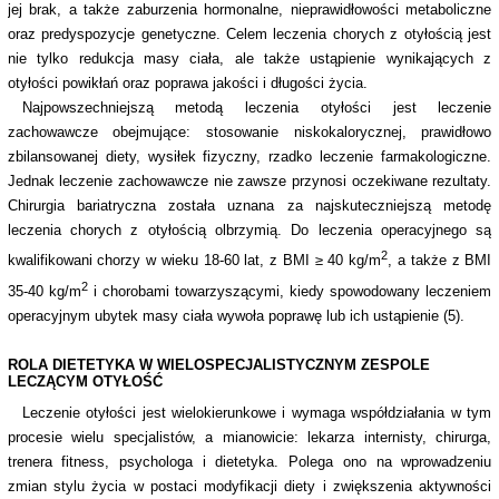
jej brak, a także zaburzenia hormonalne, nieprawidłowości metaboliczne
oraz predyspozycje genetyczne. Celem leczenia chorych z otyłością jest
nie tylko redukcja masy ciała, ale także ustąpienie wynikających z
otyłości powikłań oraz poprawa jakości i długości życia.
Najpowszechniejszą metodą leczenia otyłości jest leczenie
zachowawcze obejmujące: stosowanie niskokalorycznej, prawidłowo
zbilansowanej diety, wysiłek fizyczny, rzadko leczenie farmakologiczne.
Jednak leczenie zachowawcze nie zawsze przynosi oczekiwane rezultaty.
Chirurgia bariatryczna została uznana za najskuteczniejszą metodę
leczenia chorych z otyłością olbrzymią. Do leczenia operacyjnego są
2
kwalifikowani chorzy w wieku 18-60 lat, z BMI ≥ 40 kg/m
, a także z BMI
2
35-40 kg/m
i chorobami towarzyszącymi, kiedy spowodowany leczeniem
operacyjnym ubytek masy ciała wywoła poprawę lub ich ustąpienie (5).
ROLA DIETETYKA W WIELOSPECJALISTYCZNYM ZESPOLE
LECZĄCYM OTYŁOŚĆ
Leczenie otyłości jest wielokierunkowe i wymaga współdziałania w tym
procesie wielu specjalistów, a mianowicie: lekarza internisty, chirurga,
trenera fitness, psychologa i dietetyka. Polega ono na wprowadzeniu
zmian stylu życia w postaci modyfikacji diety i zwiększenia aktywności