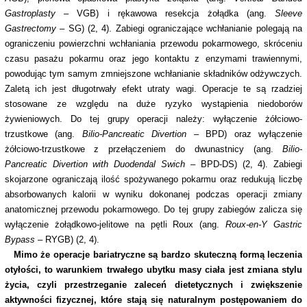
Gastroplasty
– VGB) i rękawowa resekcja żołądka (ang.
Sleeve
Gastrectomy
– SG) (2, 4). Zabiegi ograniczające wchłanianie polegają na
ograniczeniu powierzchni wchłaniania przewodu pokarmowego, skróceniu
czasu pasażu pokarmu oraz jego kontaktu z enzymami trawiennymi,
powodując tym samym zmniejszone wchłanianie składników odżywczych.
Zaletą ich jest długotrwały efekt utraty wagi. Operacje te są rzadziej
stosowane ze względu na duże ryzyko wystąpienia niedoborów
żywieniowych. Do tej grupy operacji należy: wyłączenie żółciowo-
trzustkowe (ang.
Bilio-Pancreatic Divertion
– BPD) oraz wyłączenie
żółciowo-trzustkowe z przełączeniem do dwunastnicy (ang.
Bilio-
Pancreatic Divertion with Duodendal Swich
– BPD-DS) (2, 4). Zabiegi
skojarzone ograniczają ilość spożywanego pokarmu oraz redukują liczbę
absorbowanych kalorii w wyniku dokonanej podczas operacji zmiany
anatomicznej przewodu pokarmowego. Do tej grupy zabiegów zalicza się
wyłączenie żołądkowo-jelitowe na pętli Roux (ang.
Roux-en-Y Gastric
Bypass
– RYGB) (2, 4).
Mimo że operacje bariatryczne są bardzo skuteczną formą leczenia
otyłości, to warunkiem trwałego ubytku masy ciała jest zmiana stylu
życia, czyli przestrzeganie zaleceń dietetycznych i zwiększenie
aktywności fizycznej, które stają się naturalnym postępowaniem do