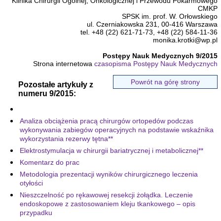
Klinika Chirurgii Ogólnej, Onkologicznej i Przewodu Pokarmowego
CMKP
SPSK im. prof. W. Orłowskiego
ul. Czerniakowska 231, 00-416 Warszawa
tel. +48 (22) 621-71-73, +48 (22) 584-11-36
monika.krotki@wp.pl
Postępy Nauk Medycznych 9/2015
Strona internetowa
czasopisma Postępy Nauk Medycznych
Powrót na górę strony
Pozostałe artykuły z
numeru 9/2015:
Analiza obciążenia pracą chirurgów ortopedów podczas
wykonywania zabiegów operacyjnych na podstawie wskaźnika
wykorzystania rezerwy tętna**
Elektrostymulacja w chirurgii bariatrycznej i metabolicznej**
Komentarz do prac
Metodologia prezentacji wyników chirurgicznego leczenia
otyłości
Nieszczelność po rękawowej resekcji żołądka. Leczenie
endoskopowe z zastosowaniem kleju tkankowego – opis
przypadku