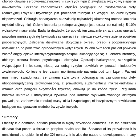
chorób, głównie sercowo-naczyniowych i cukrzycy typu 2, zwiększa ryzyko wystąpienia
nowotworów. Leczenie zachowawcze otyłości polegające na zastosowaniu diety
redukcyjnej i wysiłku fizycznego jest procesem trudnym ze względu na duże ryzyko
niepowodzeń. Chirurgia bariatryczna okazała się najbardziej skuteczną metodą leczenia
otyłości olbrzymiej. Celem leczenia przedoperacyjnego jest utrata co najmniej 5-10%
wyjściowej masy ciała. Badania dowiodły, że ubytek ten znacznie skraca czas operacji,
powoduje mniejszą utratę krwi podczas operacji i zmniejsza ryzyko wystąpienia powikłań
pooperacyjnych. Zalecenia dietetyczne dotyczące okresu przed- i pooperacyjnego
ustalane są na podstawie opracowanych wytycznych. W obu okresach pacjent powinien
zostać objęty opieką interdyscyplinarnego zespołu składającego się z: lekarza internisty,
chirurga, trenera fitness, psychologa i dietetyka. Operacje bariatryczne, szczególnie
wyłączające i mieszane, niosą za sobą ryzyko powikłań w postaci niedoborów
żywieniowych. Konieczne jest zatem monitorowanie pacjenta pod tym kątem. Pacjent
musi mieć świadomość, że zmiana stylu życia polegająca na zastosowaniu diety
ubogoenergetycznej, zrównoważonej, z prawidłową suplementacją mikroskładników i
witamin oraz podjęciu aktywności fizycznej obowiązuje do końca życia. Regularna
kontrola lekarska i modyfikacja żywienia pod kontrolą wykwalifikowanego dietetyka
pozwolą na zachowanie redukcji masy ciała i zapobiegną niebezpiecznym powikłaniom
będącym następstwem niedoborów żywieniowych.
Summary
Obesity is a common, serious problem in highly developed countries. It is the civilization
disease that poses a threat to people’s health and life. Because of its prevalence it is
considered the epidemic of the XXI century. It is also the cause of development of many