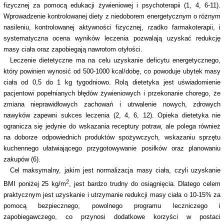
fizycznej za pomocą edukacji żywieniowej i psychoterapii (1, 4, 6-11).
Wprowadzenie kontrolowanej diety z niedoborem energetycznym o różnym
nasileniu, kontrolowanej aktywności fizycznej, rzadko farmakoterapii, i
systematyczna ocena wyników leczenia pozwalają uzyskać redukcję
masy ciała oraz zapobiegają nawrotom otyłości.
Leczenie dietetyczne ma na celu uzyskanie deficytu energetycznego,
który powinien wynosić od 500-1000 kcal/dobę, co powoduje ubytek masy
ciała od 0,5 do 1 kg tygodniowo. Rolą dietetyka jest uświadomienie
pacjentowi popełnianych błędów żywieniowych i przekonanie chorego, że
zmiana nieprawidłowych zachowań i utrwalenie nowych, zdrowych
nawyków zapewni sukces leczenia (2, 4, 6, 12). Opieka dietetyka nie
ogranicza się jedynie do wskazania receptury potraw, ale polega również
na doborze odpowiednich produktów spożywczych, wskazaniu sprzętu
kuchennego ułatwiającego przygotowywanie posiłków oraz planowaniu
zakupów (6).
Cel maksymalny, jakim jest normalizacja masy ciała, czyli uzyskanie
2
BMI poniżej 25 kg/m
, jest bardzo trudny do osiągnięcia. Dlatego celem
praktycznym jest uzyskanie i utrzymanie redukcji masy ciała o 10-15% za
pomocą bezpiecznego, powolnego programu leczniczego i
zapobiegawczego, co przynosi dodatkowe korzyści w postaci