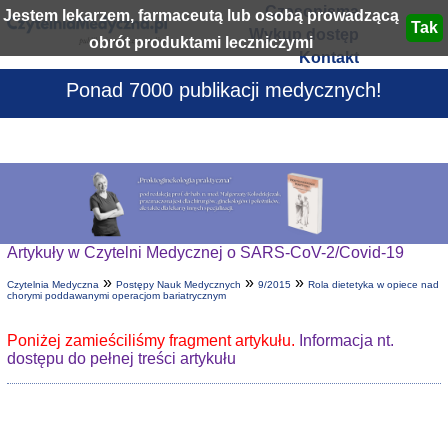
Czasopisma
Jestem lekarzem, farmaceutą lub osobą prowadzącą
Wykup dostęp
obrót produktami leczniczymi
Kontakt
Ponad 7000 publikacji medycznych!
Artykuły w Czytelni Medycznej o SARS-CoV-2/Covid-19
»
»
»
Czytelnia Medyczna
Postępy Nauk Medycznych
9/2015
Rola dietetyka w opiece nad
chorymi poddawanymi operacjom bariatrycznym
Poniżej zamieściliśmy fragment artykułu.
Informacja nt.
dostępu do pełnej treści artykułu