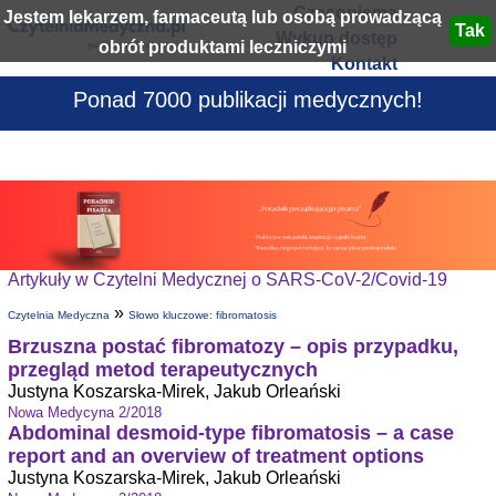
Czasopisma
Jestem lekarzem, farmaceutą lub osobą prowadzącą
Wykup dostęp
obrót produktami leczniczymi
Kontakt
Ponad 7000 publikacji medycznych!
Artykuły w Czytelni Medycznej o SARS-CoV-2/Covid-19
»
Czytelnia Medyczna
Słowo kluczowe: fibromatosis
Brzuszna postać fibromatozy – opis przypadku,
przegląd metod terapeutycznych
Justyna Koszarska-Mirek, Jakub Orleański
Nowa Medycyna 2/2018
Abdominal desmoid-type fibromatosis – a case
report and an overview of treatment options
Justyna Koszarska-Mirek, Jakub Orleański