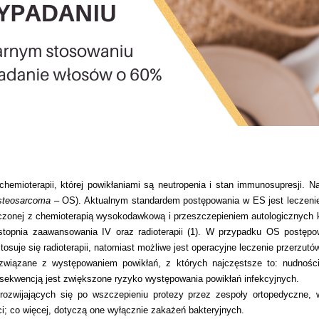
hemioterapii, której powikłaniami są neutropenia i stan immunosupresji. N
steosarcoma
– OS). Aktualnym standardem postępowania w ES jest leczenie 
ączonej z chemioterapią wysokodawkową i przeszczepieniem autologicznych
opnia zaawansowania IV oraz radioterapii (1). W przypadku OS postępow
osuje się radioterapii, natomiast możliwe jest operacyjne leczenie przerzutó
o związane z występowaniem powikłań, z których najczęstsze to: nudności
sekwencją jest zwiększone ryzyko występowania powikłań infekcyjnych.
ozwijających się po wszczepieniu protezy przez zespoły ortopedyczne, w
i; co więcej, dotyczą one wyłącznie zakażeń bakteryjnych.