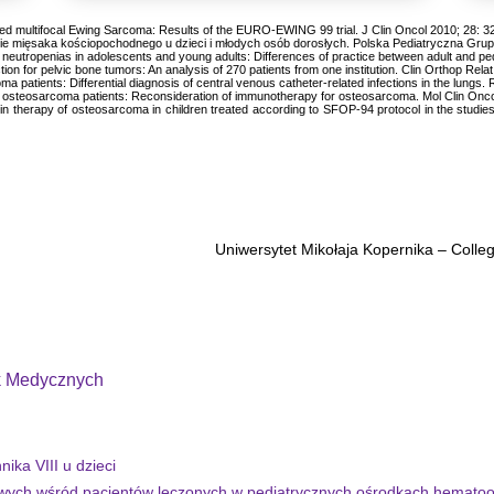
ted multifocal Ewing Sarcoma: Results of the EURO-EWING 99 trial. J Clin Oncol 2010; 28: 3
e mięsaka kościopochodnego u dzieci i młodych osób dorosłych. Polska Pediatryczna Grupa
neutropenias in adolescents and young adults: Differences of practice between adult and pedi
section for pelvic bone tumors: An analysis of 270 patients from one institution. Clin Orthop Re
a patients: Differential diagnosis of central venous catheter-related infections in the lungs.
 in osteosarcoma patients: Reconsideration of immunotherapy for osteosarcoma. Mol Clin Onco
 in therapy of osteosarcoma in children treated according to SFOP-94 protocol in the studies
Uniwersytet Mikołaja Kopernika – Coll
k Medycznych
ika VIII u dzieci
ych wśród pacjentów leczonych w pediatrycznych ośrodkach hematoonko