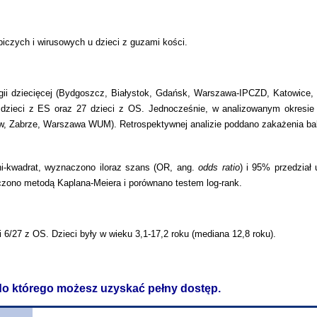
biczych i wirusowych u dzieci z guzami kości.
ii dziecięcej (Bydgoszcz, Białystok, Gdańsk, Warszawa-IPCZD, Katowice,
dzieci z ES oraz 27 dzieci z OS. Jednocześnie, w analizowanym okresie n
ów, Zabrze, Warszawa WUM). Retrospektywnej analizie poddano zakażenia bakt
i-kwadrat, wyznaczono iloraz szans (OR, ang.
odds ratio
) i 95% przedział
zono metodą Kaplana-Meiera i porównano testem log-rank.
i 6/27 z OS. Dzieci były w wieku 3,1-17,2 roku (mediana 12,8 roku).
 do którego możesz uzyskać pełny dostęp.