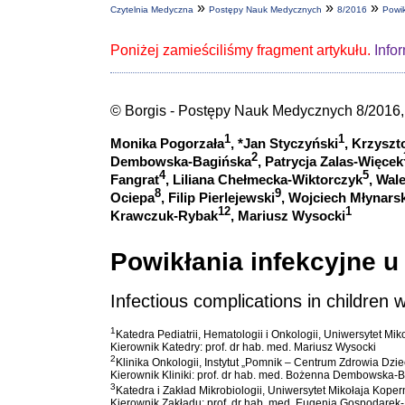
»
»
»
Czytelnia Medyczna
Postępy Nauk Medycznych
8/2016
Powik
Poniżej zamieściliśmy fragment artykułu.
Info
© Borgis - Postępy Nauk Medycznych 8/2016, 
1
1
Monika Pogorzała
, *Jan Styczyński
, Krzyszt
2
Dembowska-Bagińska
, Patrycja Zalas-Więcek
4
5
Fangrat
, Liliana Chełmecka-Wiktorczyk
, Wal
8
9
Ociepa
,
Filip Pierlejewski
, Wojciech Młynarsk
12
1
Krawczuk-Rybak
, Mariusz Wysocki
Powikłania infekcyjne u
Infectious complications in children
1
Katedra Pediatrii, Hematologii i Onkologii, Uniwersytet 
Kierownik Katedry: prof. dr hab. med. Mariusz Wysocki
2
Klinika Onkologii, Instytut „Pomnik – Centrum Zdrowia Dz
Kierownik Kliniki: prof. dr hab. med. Bożenna Dembowska-
3
Katedra i Zakład Mikrobiologii, Uniwersytet Mikołaja Ko
Kierownik Zakładu: prof. dr hab. med. Eugenia Gospodare