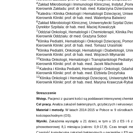
4
Zakład Mikrobiologii i Immunologii Klinicznej, Instytut „
Kierownik Zakładu: prof. dr hab. med. Katarzyna Dzierżano
5
Katedra i Klinika Onkologii i Hematologii Dziecięcej, Uniw
Kierownik Kliniki: prof. dr hab. med. Walentyna Balwierz
6
Zakład Mikrobiologii Klinicznej, Uniwersytecki Szpital Dz
Dyrektor Szpitala: dr hab. med. Maciej Kowalczyk
7
Oddział Onkologii, Hematologii i Chemioterapii, Klinika Pe
Kierownik Oddziału: dr med. Grażyna Sobol
8
Klinika Pediatrii, Hematologii i Onkologii Dziecięcej, Pom
Kierownik Kliniki: prof. dr hab. med. Tomasz Urasiński
9
Klinika Pediatrii, Onkologii, Hematologii i Diabetologii, U
Kierownik Kliniki: prof. dr hab. med. Wojciech Młynarski
10
Klinika Onkologii, Hematologii i Transplantologii Pediat
Kierownik Kliniki: prof. dr hab. med. Jacek Wachowiak
11
Katedra i Klinika Pediatrii, Hematologii i Onkologii, Gda
Kierownik Kliniki: prof. dr hab. med. Elżbieta Drożyńska
12
Klinika Onkologii i Hematologii Dziecięcej, Uniwersytet 
Kierownik Kliniki: prof. dr hab. med. Maryna Krawczuk-Ryba
Streszczenie
Wstęp.
Pacjenci z guzami kości są poddawani intensywnej chemiote
Cel pracy.
Analiza zakażeń bakteryjnych, grzybiczych i wirusowych
Materiał i metody.
W latach 2014-2015 w Polsce w 9 ośrodkach o
kościopochodnym (OS).
Wyniki.
Zakażenia wystąpiły u 21 dzieci, w tym u 15 z ES i 6 
p/nowotworowej: 8,1 miesiąca (zakres: 0,9-17,8). Czas terapii:
Częstość kumulacyjna zakażeń bakteryjnych u pacjentów z ES wyn