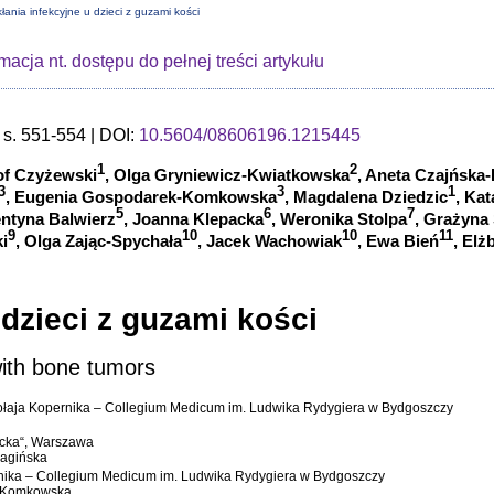
łania infekcyjne u dzieci z guzami kości
rmacja nt. dostępu do pełnej treści artykułu
s. 551-554 | DOI:
10.5604/08606196.1215445
1
2
of Czyżewski
, Olga Gryniewicz-Kwiatkowska
, Aneta Czajńska-
3
3
1
, Eugenia Gospodarek-Komkowska
, Magdalena Dziedzic
, Ka
5
6
7
entyna Balwierz
, Joanna Klepacka
, Weronika Stolpa
, Grażyna
9
10
10
11
i
, Olga Zając-Spychała
, Jacek Wachowiak
, Ewa Bień
, Elż
 dzieci z guzami kości
 with bone tumors
Mikołaja Kopernika – Collegium Medicum im. Ludwika Rydygiera w Bydgoszczy
iecka“, Warszawa
Bagińska
pernika – Collegium Medicum im. Ludwika Rydygiera w Bydgoszczy
k-Komkowska