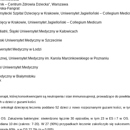
Pomnik – Centrum Zdrowia Dziecka“, Warszawa
wska-Fangrat
ersytecki Szpital Dziecięcy w Krakowie, Uniwersytet Jagielloński – Collegium Medi
iecięcy w Krakowie, Uniwersytet Jagielloński – Collegium Medicum
diatrii, Śląski Uniwersytet Medyczny w Katowicach
orski Uniwersytet Medyczny w Szczecinie
niwersytet Medyczny w Łodzi
rycznej, Uniwersytet Medyczny im. Karola Marcinkowskiego w Poznaniu
ński Uniwersytet Medyczny
Medyczny w Białymstoku
k
rapii, której konsekwencjami są neutropenia i stan immunosupresji, prowadzące do powikła
 u dzieci z guzami kości.
nkologii dziecięcej leczeniu poddano 52 dzieci z nowo rozpoznanymi guzami kości, w ty
z OS. Zakażenia bakteryjne: stwierdzono łącznie 30 epizodów, w tym 23 w ES i 7 w OS.
 mediana 10 dni (zakres: 7-20). W 27 (90%) przypadkach leczenie zakończyło się sukces
iosła 60%, a w OS 22,2% (p = 0,005).