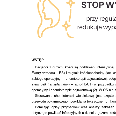
WSTĘP
Pacjenci z guzami kości są poddawani intensywnej c
Ewing sarcoma
– ES) i mięsak kościopochodny (łac.
o
zabiegu operacyjnym, chemioterapii adjuwantowej, poł
stem cell transplantation
– auto-HSCT) w przypadku st
operacyjny i chemioterapię adjuwantową (2). W OS nie st
Stosowanie chemioterapii wielolekowej jest częst
przewodu pokarmowego i powikłania toksyczne. Ich kon
Pomijając opisy przypadków oraz analizy zakażeń r
dotyczące powikłań infekcyjnych u dzieci z guzami kośc