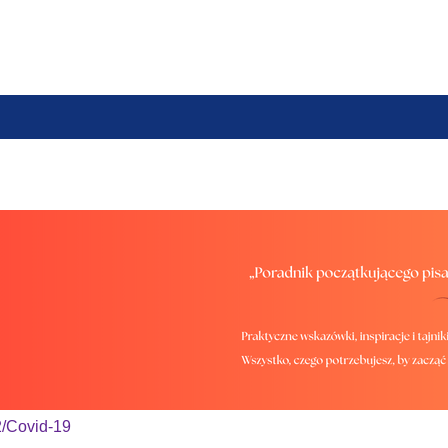
em, farmaceutą lub osobą prowadzącą obrót produktami lec
2/Covid-19