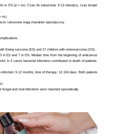
) w OS (p = ns). Czas do zakażenia: 9-12 miesięcy, czas terapii:
.
 ns).
icze i wirusowe mają charakter epizodyczny.
omplications.
en with Ewing sarcoma (ES) and 27 children with osteosarcoma (OS).
 23 in ES and 7 in OS. Median time from the beginning of anticancer
. In 3 cases bacterial infections contributed to death of patients.
infection: 9-12 months, time of therapy: 12-104 days. Both patients
s).
e fungal and viral infections were reported sporadically.