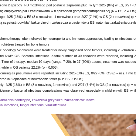
zono 2 epizody IFD możliwego pod postacią zapalenia płuc, w tym 2/25 (8%) w ES, 0/27 (0%
pię empiryczną p/IFI zastosowano w 8 epizodach gorączki neutropenicznej (6 w ES, 2 w OS)
4/25 (16%) w ES (3 x rotawirus, 1 norowirus) oraz 2/27 (7,4%) w OS (2 x rotawirus) (p =
ą częstość powikłań bakteryjnych, zwłaszcza u pacjentów z ES, natomiast zakażenia grzyb
 chemotherapy, often followed by neutropenia and immunosuppression, leading to infectious c
in children treated for bone tumors.
tric oncology 52 children were treated for newly diagnosed bone tumors, including 25 childr
and 6 with OS. Bacterial infections: a total number of 30 episodes were reported, including
). Time of therapy: median 10 days (range: 7-20). In 27 (90%) cases, treatment was successful
, while in OS patients 22.2% (p = 0.005).
ccurring as pneumonia were reported, including 2/25 (8%) ES, 0/27 (0%) OS (p = ns). Time to 
ered in 8 episodes of neutropenic fever (6 in ES, 2 in OS).
 only: 4/25 (16%) in ES (3 x rotavirus, 1 norovirus) and 2/27 (7.4%) in OS (2 x rotavirus) (p = n
cidence of bacterial infectious complications was observed, especially in children with ES, whil
zakażenia bakteryjne
,
zakażenia grzybicze
,
zakażenia wirusowe
.
ial infections
,
fungal infections
,
viral infections
.