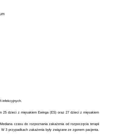
cum
ń infekcyjnych.
m 25 dzieci z mięsakiem Ewinga (ES) oraz 27 dzieci z mięsakiem
 Mediana czasu do rozpoznania zakażenia od rozpoczęcia terapii
em. W 3 przypadkach zakażenia były związane ze zgonem pacjenta.