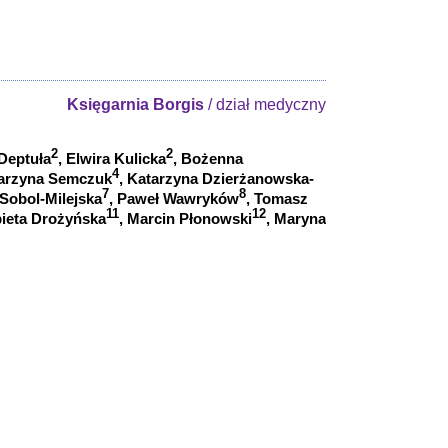
Księgarnia Borgis
/ dział medyczny
2
2
Deptuła
, Elwira Kulicka
, Bożenna
4
tarzyna Semczuk
, Katarzyna Dzierżanowska-
7
8
 Sobol-Milejska
, Paweł Wawryków
, Tomasz
11
12
bieta Drożyńska
, Marcin Płonowski
, Maryna