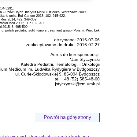
284-3291.
 Guzów Litych. Instytut Matki i Dziecka. Warszawa 2009.
atric units. Bull Cancer 2015; 102: 915-922.
lat Res 2014; 472: 349-359.
 Radiol Med 2006; 111: 192-201.
l 2015; 3: 495-500.
 of polish pediatric solid tumors treatment group (Polish). Wiad Lek
otrzymano: 2016-07-06
zaakceptowano do druku: 2016-07-27
Adres do korespondencji:
*Jan Styczynski
Katedra Pediatrii, Hematologii i Onkologii
egium Medicum im. Ludwika Rydygiera w Bydgoszczy
ul. Curie-Skłodowskiej 9, 85-094 Bydgoszcz
tel. +48 (52) 585-48-60
jstyczynski@cm.umk.pl
Powrót na górę strony
logicznych i transplantacji szpiku kostnego –