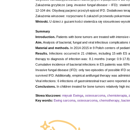
Zakażenia grzybicze (ang.
invasive fungal disease
– IFD): stwierd
12-104 dni. Obydwaj pacjenci przeżyli epizod IFD. Dodatkowo tera
Zakażenia wirusowe: rozpoznano 6 zakażeń przewodu pokarmowego: 
Wnioski.
U dzieci z guzami kości stwierdza się stosunkowo wysok
Summary
Introduction.
Patients with bone tumors are treated with intensive
Aim.
Analysis of bacterial, fungal and viral infectious complications 
Material and methods.
In 2014-2015 in 9 Polish centers of pedia
Results.
Infections occurred in 21 children, including 15 with ES 
therapy to diagnosis of infection was: 8.1 months (range: 0.9-17.8
Cumulative incidence of bacterial infections in ES patients was 60%
Invasive fungal disease (IFD): only two episodes of possible IFD o
survived IFD. Additionally, empirical antifungal therapy was administ
Viral infections: 6 infections of gastrointestinal tract were reported
Conclusions.
In children treated for bone tumors relatively high in
Słowa kluczowe:
mięsak Ewinga
,
osteosarcoma
,
chemioterapia
,
Key words:
Ewing sarcoma
,
osteosarcoma
,
chemotherapy
,
bacter