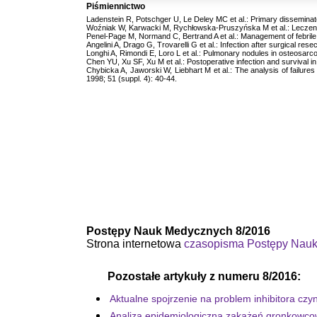
Piśmiennictwo
Ladenstein R, Potschger U, Le Deley MC et al.: Primary dissemina
Woźniak W, Karwacki M, Rychłowska-Pruszyńska M et al.: Leczeni
Penel-Page M, Normand C, Bertrand A et al.: Management of febrile 
Angelini A, Drago G, Trovarelli G et al.: Infection after surgical re
Longhi A, Rimondi E, Loro L et al.: Pulmonary nodules in osteosarcom
Chen YU, Xu SF, Xu M et al.: Postoperative infection and survival
Chybicka A, Jaworski W, Liebhart M et al.: The analysis of failures
1998; 51 (suppl. 4): 40-44.
Postępy Nauk Medycznych 8/2016
Strona internetowa
czasopisma Postępy Nau
Pozostałe artykuły z numeru 8/2016:
Aktualne spojrzenie na problem inhibitora czynn
Analiza epidemiologiczna zakażeń gronkowcow