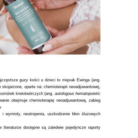
ajczęstsze guzy kości u dzieci to mięsak Ewinga (ang.
skojarzone, oparte na: chemioterapii neoadjuwantowej,
 komórek krwiotwórczych (ang.
autologous hematopoietic
anie obejmuje chemioterapię neoadjuwantową, zabieg
w.
 i wymioty, neutropenia, uszkodzenie błon śluzowych
 literaturze dostępne są zaledwie pojedyncze raporty