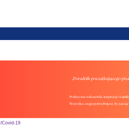
em, farmaceutą lub osobą prowadzącą obrót produktami lec
2/Covid-19