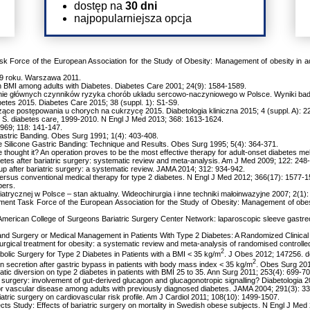
dostęp na
30 dni
najpopularniejsza opcja
k Force of the European Association for the Study of Obesity: Management of obesity in adu
09 roku. Warszawa 2011.
s in BMI among adults with Diabetes. Diabetes Care 2001; 24(9): 1584-1589.
nie głównych czynników ryzyka chorób układu sercowo-naczyniowego w Polsce. Wyniki bada
betes 2015. Diabetes Care 2015; 38 (suppl. 1): S1-S9.
zące postępowania u chorych na cukrzycę 2015. Diabetologia kliniczna 2015; 4 (suppl. A): 
 U. S. diabetes care, 1999-2010. N Engl J Med 2013; 368: 1613-1624.
1969; 118: 141-147.
astric Banding. Obes Surg 1991; 1(4): 403-408.
le Silicone Gastric Banding: Technique and Results. Obes Surg 1995; 5(4): 364-371.
ought it? An operation proves to be the most effective therapy for adult-onset diabetes mel
etes after bariatric surgery: systematic review and meta-analysis. Am J Med 2009; 122: 248
up after bariatric surgery: a systematic review. JAMA 2014; 312: 934-942.
versus conventional medical therapy for type 2 diabetes. N Engl J Med 2012; 366(17): 1577-1
bers.
atrycznej w Polsce – stan aktualny. Wideochirurgia i inne techniki małoinwazyjne 2007; 2(1):
ment Task Force of the European Association for the Study of Obesity: Management of obesity
e American College of Surgeons Bariatric Surgery Center Network: laparoscopic sleeve gastr
nd Surgery or Medical Management in Patients With Type 2 Diabetes: A Randomized Clinical T
surgical treatment for obesity: a systematic review and meta-analysis of randomised controlle
2
olic Surgery for Type 2 Diabetes in Patients with a BMI < 35 kg/m
. J Obes 2012; 147256. d
2
n secretion after gastric bypass in patients with body mass index < 35 kg/m
. Obes Surg 201
atic diversion on type 2 diabetes in patients with BMI 25 to 35. Ann Surg 2011; 253(4): 699-70
s surgery: involvement of gut-derived glucagon and glucagonotropic signalling? Diabetologia 
for vascular disease among adults with previously diagnosed diabetes. JAMA 2004; 291(3): 3
atric surgery on cardiovascular risk profile. Am J Cardiol 2011; 108(10): 1499-1507.
ts Study: Effects of bariatric surgery on mortality in Swedish obese subjects. N Engl J Med