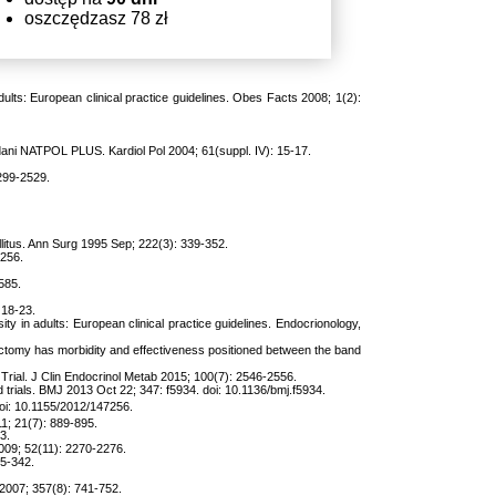
oszczędzasz 78 zł
lts: European clinical practice guidelines. Obes Facts 2008; 1(2):
ni NATPOL PLUS. Kardiol Pol 2004; 61(suppl. IV): 15-17.
2299-2529.
litus. Ann Surg 1995 Sep; 222(3): 339-352.
-256.
585.
 18-23.
 in adults: European clinical practice guidelines. Endocrionology,
ectomy has morbidity and effectiveness positioned between the band
rial. J Clin Endocrinol Metab 2015; 100(7): 2546-2556.
d trials. BMJ 2013 Oct 22; 347: f5934. doi: 10.1136/bmj.f5934.
oi: 10.1155/2012/147256.
1; 21(7): 889-895.
3.
2009; 52(11): 2270-2276.
35-342.
 2007; 357(8): 741-752.