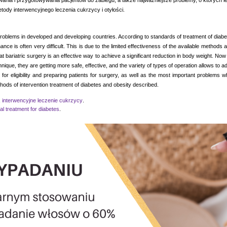
wania i przygotowywania pacjentów do zabiegu, a także najważniejsze problemy, o których le
tody interwencyjnego leczenia cukrzycy i otyłości.
roblems in developed and developing countries. According to standards of treatment of diabete
ce is often very difficult. This is due to the limited effectiveness of the available methods a
that bariatric surgery is an effective way to achieve a significant reduction in body weight. No
hnique, they are getting more safe, effective, and the variety of types of operation allows to a
s for eligibility and preparing patients for surgery, as well as the most important problems
thods of intervention treatment of diabetes and obesity described.
,
interwencyjne leczenie cukrzycy
.
nal treatment for diabetes
.