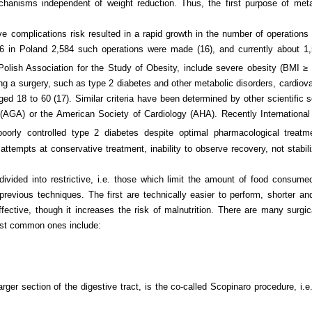
hanisms independent of weight reduction. Thus, the first purpose of meta
ve complications risk resulted in a rapid growth in the number of operatio
 in Poland 2,584 such operations were made (16), and currently about 1,5
olish Association for the Study of Obesity, include severe obesity (BMI ≥
 a surgery, such as type 2 diabetes and other metabolic disorders, cardiova
d 18 to 60 (17). Similar criteria have been determined by other scientific 
 (AGA) or the American Society of Cardiology (AHA). Recently Internationa
oorly controlled type 2 diabetes despite optimal pharmacological treatme
r attempts at conservative treatment, inability to observe recovery, not stabi
.
divided into restrictive, i.e. those which limit the amount of food consume
previous techniques. The first are technically easier to perform, shorter an
ffective, though it increases the risk of malnutrition. There are many sur
most common ones include:
rger section of the digestive tract, is the co-called Scopinaro procedure, i.e