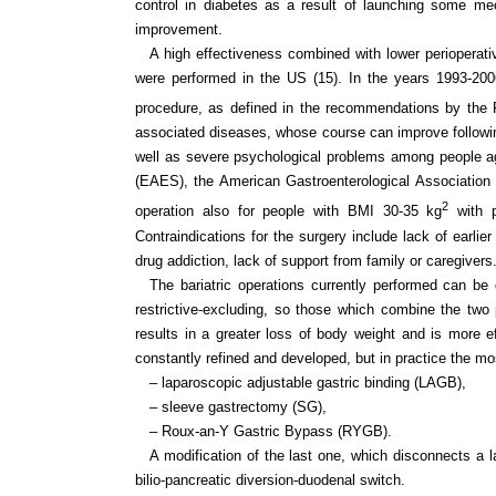
control in diabetes as a result of launching some mec
improvement.
A high effectiveness combined with lower perioperati
were performed in the US (15). In the years 1993-2006
procedure, as defined in the recommendations by the P
associated diseases, whose course can improve following
well as severe psychological problems among people age
(EAES), the American Gastroenterological Association
2
operation also for people with BMI 30-35 kg
with p
Contraindications for the surgery include lack of earlie
drug addiction, lack of support from family or caregivers
The bariatric operations currently performed can be 
restrictive-excluding, so those which combine the two 
results in a greater loss of body weight and is more e
constantly refined and developed, but in practice the 
– laparoscopic adjustable gastric binding (LAGB),
– sleeve gastrectomy (SG),
– Roux-an-Y Gastric Bypass (RYGB).
A modification of the last one, which disconnects a la
bilio-pancreatic diversion-duodenal switch.