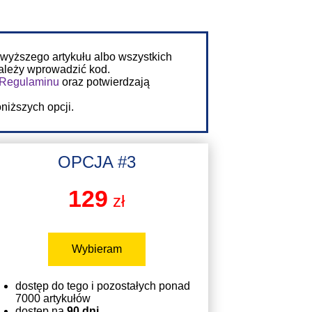
owyższego artykułu albo wszystkich
należy wprowadzić kod.
Regulaminu
oraz potwierdzają
niższych opcji.
OPCJA #3
129
zł
Wybieram
dostęp do tego i pozostałych ponad
7000 artykułów
dostęp na
90 dni