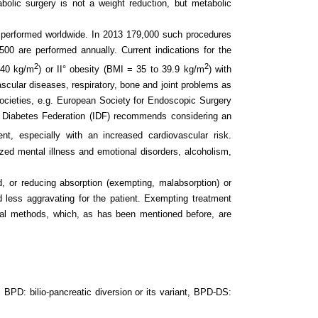
bolic surgery is not a weight reduction, but metabolic
ns performed worldwide. In 2013 179,000 such procedures
00 are performed annually. Current indications for the
2
2
 40 kg/m
) or II° obesity (BMI = 35 to 39.9 kg/m
) with
scular diseases, respiratory, bone and joint problems as
societies, e.g. European Society for Endoscopic Surgery
l Diabetes Federation (IDF) recommends considering an
nt, especially with an increased cardiovascular risk.
lized mental illness and emotional disorders, alcoholism,
d, or reducing absorption (exempting, malabsorption) or
d less aggravating for the patient. Exempting treatment
gical methods, which, as has been mentioned before, are
. BPD: bilio-pancreatic diversion or its variant, BPD-DS: