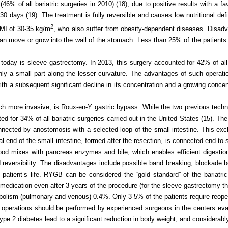
6% of all bariatric surgeries in 2010) (18), due to positive results with a f
 30 days (19). The treatment is fully reversible and causes low nutritional d
2
BMI of 30-35 kg/m
, who also suffer from obesity-dependent diseases. Disadva
 can move or grow into the wall of the stomach. Less than 25% of the patients
today is sleeve gastrectomy. In 2013, this surgery accounted for 42% of all b
y a small part along the lesser curvature. The advantages of such operation
ith a subsequent significant decline in its concentration and a growing conce
ch more invasive, is Roux-en-Y gastric bypass. While the two previous techn
ed for 34% of all bariatric surgeries carried out in the United States (15). Th
onnected by anostomosis with a selected loop of the small intestine. This e
l end of the small intestine, formed after the resection, is connected end-to-s
 food mixes with pancreas enzymes and bile, which enables efficient digesti
nd reversibility. The disadvantages include possible band breaking, blockade
f patient’s life. RYGB can be considered the “gold standard” of the bariatri
medication even after 3 years of the procedure (for the sleeve gastrectomy t
bolism (pulmonary and venous) 0.4%. Only 3-5% of the patients require reope
ch operations should be performed by experienced surgeons in the centers eva
h type 2 diabetes lead to a significant reduction in body weight, and considera