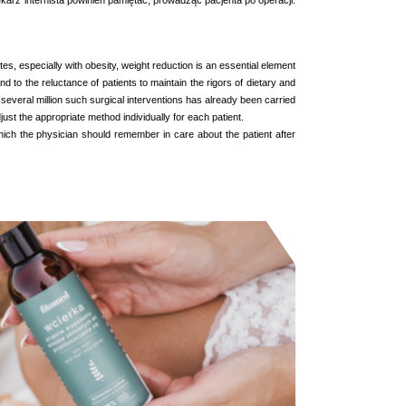
karz internista powinien pamiętać, prowadząc pacjenta po operacji.
s, especially with obesity, weight reduction is an essential element
nd to the reluctance of patients to maintain the rigors of dietary and
w several million such surgical interventions has already been carried
djust the appropriate method individually for each patient.
 which the physician should remember in care about the patient after