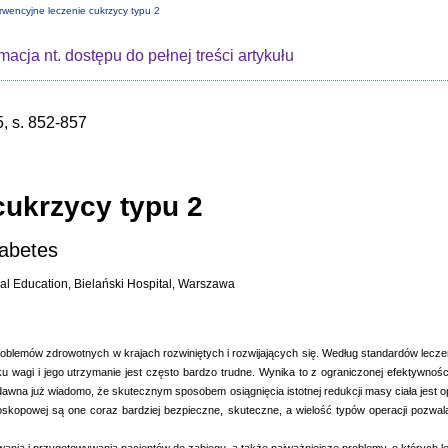
rwencyjne leczenie cukrzycy typu 2
rmacja nt. dostępu do pełnej treści artykułu
, s. 852-857
cukrzycy typu 2
iabetes
al Education, Bielański Hospital, Warszawa
roblemów zdrowotnych w krajach rozwiniętych i rozwijających się. Według standardów lecz
ku wagi i jego utrzymanie jest często bardzo trudne. Wynika to z ograniczonej efektywn
d dawna już wiadomo, że skutecznym sposobem osiągnięcia istotnej redukcji masy ciała jest 
oskopowej są one coraz bardziej bezpieczne, skuteczne, a wielość typów operacji pozwa