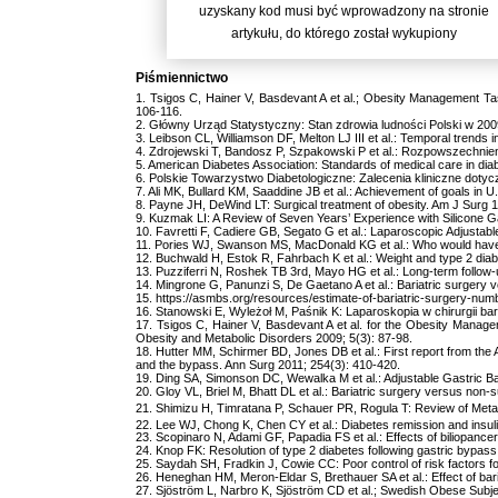
uzyskany kod musi być wprowadzony na stronie
artykułu, do którego został wykupiony
Piśmiennictwo
1. Tsigos C, Hainer V, Basdevant A et al.; Obesity Management Tas
106-116.
2. Główny Urząd Statystyczny: Stan zdrowia ludności Polski w 20
3. Leibson CL, Williamson DF, Melton LJ III et al.: Temporal trend
4. Zdrojewski T, Bandosz P, Szpakowski P et al.: Rozpowszechnie
5. American Diabetes Association: Standards of medical care in dia
6. Polskie Towarzystwo Diabetologiczne: Zalecenia kliniczne dotyc
7. Ali MK, Bullard KM, Saaddine JB et al.: Achievement of goals in
8. Payne JH, DeWind LT: Surgical treatment of obesity. Am J Surg 
9. Kuzmak LI: A Review of Seven Years’ Experience with Silicone G
10. Favretti F, Cadiere GB, Segato G et al.: Laparoscopic Adjustab
11. Pories WJ, Swanson MS, MacDonald KG et al.: Who would have th
12. Buchwald H, Estok R, Fahrbach K et al.: Weight and type 2 diab
13. Puzziferri N, Roshek TB 3rd, Mayo HG et al.: Long-term follow-
14. Mingrone G, Panunzi S, De Gaetano A et al.: Bariatric surgery 
15. https://asmbs.org/resources/estimate-of-bariatric-surgery-num
16. Stanowski E, Wyleżoł M, Paśnik K: Laparoskopia w chirurgii bari
17. Tsigos C, Hainer V, Basdevant A et al. for the Obesity Manage
Obesity and Metabolic Disorders 2009; 5(3): 87-98.
18. Hutter MM, Schirmer BD, Jones DB et al.: First report from th
and the bypass. Ann Surg 2011; 254(3): 410-420.
19. Ding SA, Simonson DC, Wewalka M et al.: Adjustable Gastric Ba
20. Gloy VL, Briel M, Bhatt DL et al.: Bariatric surgery versus non-
21. Shimizu H, Timratana P, Schauer PR, Rogula T: Review of Metab
22. Lee WJ, Chong K, Chen CY et al.: Diabetes remission and insuli
23. Scopinaro N, Adami GF, Papadia FS et al.: Effects of biliopancer
24. Knop FK: Resolution of type 2 diabetes following gastric bypas
25. Saydah SH, Fradkin J, Cowie CC: Poor control of risk factors 
26. Heneghan HM, Meron-Eldar S, Brethauer SA et al.: Effect of bari
27. Sjöström L, Narbro K, Sjöström CD et al.; Swedish Obese Subjec