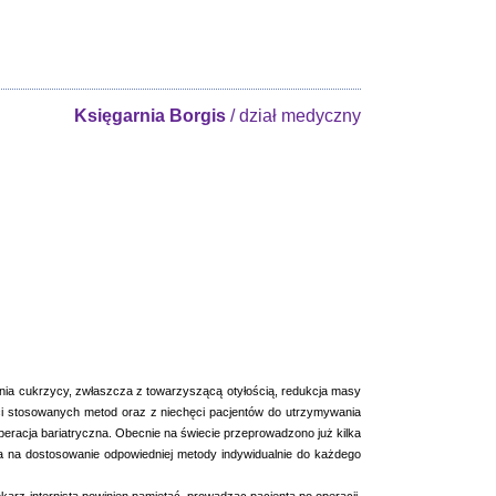
Księgarnia Borgis
/ dział medyczny
enia cukrzycy, zwłaszcza z towarzyszącą otyłością, redukcja masy
ości stosowanych metod oraz z niechęci pacjentów do utrzymywania
operacja bariatryczna. Obecnie na świecie przeprowadzono już kilka
la na dostosowanie odpowiedniej metody indywidualnie do każdego