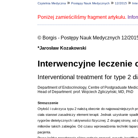
»
»
»
Czytelnia Medyczna
Postępy Nauk Medycznych
12/2015
Inte
Poniżej zamieściliśmy fragment artykułu.
Info
© Borgis - Postępy Nauk Medycznych 12/2015
*Jarosław Kozakowski
Interwencyjne leczenie 
Interventional treatment for type 2 d
Department of Endocrinology, Centre of Postgraduate Medic
Head of Department: prof. Wojciech Zgliczyński, MD, PhD
Streszczenie
Otyłość i cukrzyca typu 2 należą obecnie do najpoważniejszych p
ciała stanowi zasadniczy element terapii. Jednak uzyskanie spad
rygorów dietetycznych i aktywności fizycznej. Z drugiej strony, o
milionów takich zabiegów. Od czasu wprowadzenia techniki lapar
pacjenta.