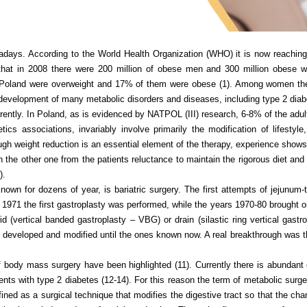
ays. According to the World Health Organization (WHO) it is now reaching 
hat in 2008 there were 200 million of obese men and 300 million obese 
Poland were overweight and 17% of them were obese (1). Among women the 
development of many metabolic disorders and diseases, including type 2 diabe
rently. In Poland, as is evidenced by NATPOL (III) research, 6-8% of the adult
tics associations, invariably involve primarily the modification of lifesty
ugh weight reduction is an essential element of the therapy, experience shows th
the other one from the patients reluctance to maintain the rigorous diet and 
).
 known for dozens of year, is bariatric surgery. The first attempts of jejun
1971 the first gastroplasty was performed, while the years 1970-80 brought on
rid (vertical banded gastroplasty – VBG) or drain (silastic ring vertical ga
 developed and modified until the ones known now. A real breakthrough was the
f body mass surgery have been highlighted (11). Currently there is abundant 
ients with type 2 diabetes (12-14). For this reason the term of metabolic sur
ined as a surgical technique that modifies the digestive tract so that the ch