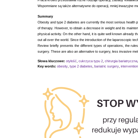
Praca krótko przedstawia różne rodzaje operacji, zasady kwalifiko
Wspomniane są także alternatywne do operacji, mniej inwazyjne me
Summary
Obesity and type 2 diabetes are currently the most serious health p
of therapy. However, to obtain a decrease in weight and its maintenan
physical activity. On the other hand, it is quite well known already 
out all over the world. Since the introduction of the laparoscopic tec
Review briefly presents the different types of operations, the rule
surgery. These are also an alternative to surgery, less invasive me
Słowa kluczowe:
otyłość
,
cukrzyca typu 2
,
chirurgia bariatryczna
Key words:
obesity
,
type 2 diabetes
,
bariatric surgery
,
interventio