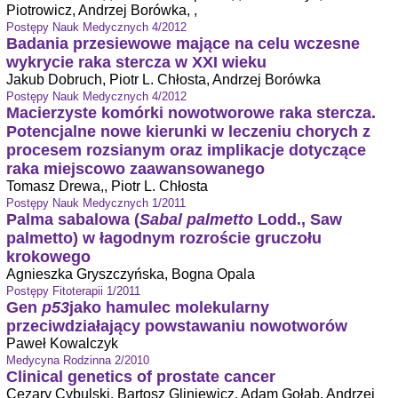
Piotrowicz, Andrzej Borówka, ,
Postępy Nauk Medycznych 4/2012
Badania przesiewowe mające na celu wczesne
wykrycie raka stercza w XXI wieku
Jakub Dobruch, Piotr L. Chłosta, Andrzej Borówka
Postępy Nauk Medycznych 4/2012
Macierzyste komórki nowotworowe raka stercza.
Potencjalne nowe kierunki w leczeniu chorych z
procesem rozsianym oraz implikacje dotyczące
raka miejscowo zaawansowanego
Tomasz Drewa,, Piotr L. Chłosta
Postępy Nauk Medycznych 1/2011
Palma sabalowa (
Sabal palmetto
Lodd., Saw
palmetto) w łagodnym rozroście gruczołu
krokowego
Agnieszka Gryszczyńska, Bogna Opala
Postępy Fitoterapii 1/2011
Gen
p53
jako hamulec molekularny
przeciwdziałający powstawaniu nowotworów
Paweł Kowalczyk
Medycyna Rodzinna 2/2010
Clinical genetics of prostate cancer
Cezary Cybulski, Bartosz Gliniewicz, Adam Gołąb, Andrzej