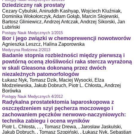
Dziedziczny rak prostaty
Cezary Cybulski, Aniruddh Kashyap, Wojciech Kluźniak,
Dominika Wokołorczyk, Adam Gołąb, Marcin Słojewski,
Bartosz Gliniewicz, Andrzej Antczak, Andrzej Sikorski, Jan
Lubiński
Postępy Nauk Medycznych 1/2015
Bor i jego związki w chemoprewencji nowotworów
Agnieszka Leszcz, Halina Zaporowska
Medycyna Rodzinna 2/2013
Badanie stopnia rozbieżności między pierwszą i
powtórną oceną złośliwości raka stercza wyrażoną
w skali Gleasona dokonaną przez dwóch
niezależnych patomorfologów
Łukasz Nyk, Tomasz Dzik, Maciej Wysocki, Elza
Modzelewska, Jakub Dobruch, Piotr L. Chłosta,, Andrzej
Borówka
Postępy Nauk Medycznych 4/2012
Radykalna prostatektomia laparoskopowa z
oszczędzeniem szyi pęcherza moczowego i
zachowaniem pęczków nerwowo-naczyniowych:
technika zabiegu i ocena wyników
Piotr L. Chłosta, , , , Tomasz Drewa, , Jarosław Jaskulski,
Jakub Dobruch, , Tomasz Szopiński, , Łukasz Nyk, Sebastian