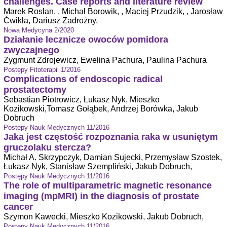
challenges. Case reports and literature review
Marek Roslan, , Michał Borowik, , Maciej Przudzik, , Jarosław
Ćwikła, Dariusz Zadrożny,
Nowa Medycyna 2/2020
Działanie lecznicze owoców pomidora
zwyczajnego
Zygmunt Zdrojewicz, Ewelina Pachura, Paulina Pachura
Postępy Fitoterapii 1/2016
Complications of endoscopic radical
prostatectomy
Sebastian Piotrowicz, Łukasz Nyk, Mieszko
Kozikowski,Tomasz Gołąbek, Andrzej Borówka, Jakub
Dobruch
Postępy Nauk Medycznych 11/2016
Jaka jest częstość rozpoznania raka w usuniętym
gruczolaku stercza?
Michał A. Skrzypczyk, Damian Sujecki, Przemysław Szostek,
Łukasz Nyk, Stanisław Szempliński, Jakub Dobruch,
Postępy Nauk Medycznych 11/2016
The role of multiparametric magnetic resonance
imaging (mpMRI) in the diagnosis of prostate
cancer
Szymon Kawecki, Mieszko Kozikowski, Jakub Dobruch,
Postępy Nauk Medycznych 11/2016