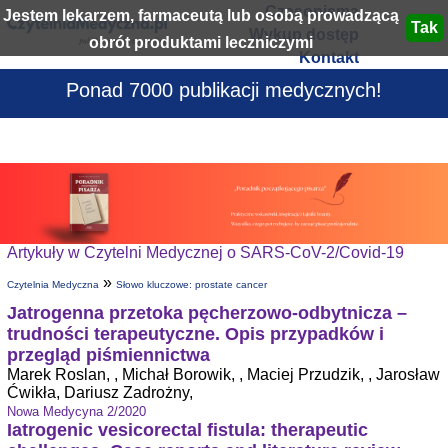
Czasopisma
Jestem lekarzem, farmaceutą lub osobą prowadzącą
Wykup dostęp
obrót produktami leczniczymi
Kontakt
Ponad 7000 publikacji medycznych!
Artykuły w Czytelni Medycznej o SARS-CoV-2/Covid-19
»
Czytelnia Medyczna
Słowo kluczowe: prostate cancer
Jatrogenna przetoka pęcherzowo-odbytnicza –
trudności terapeutyczne. Opis przypadków i
przegląd piśmiennictwa
Marek Roslan, , Michał Borowik, , Maciej Przudzik, , Jarosław
Ćwikła, Dariusz Zadrożny,
Nowa Medycyna 2/2020
Iatrogenic vesicorectal fistula: therapeutic